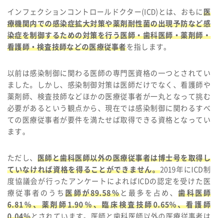
インフェクションコントロールドクター(ICD)とは、おもに
医
療機関内での感染症拡大対策や薬剤耐性菌の出現予防など感
染症を制御するための対策を行う医師・歯科医師・薬剤師・
看護師・検査技師などの医療従事者
を指します。
以前は感染制御に関わる医師の専門医資格の一つとされてい
ました。しかし、感染制御対策は医師だけでなく、看護師や
薬剤師、検査技師などほかの医療従事者が一丸となって挑む
必要があるという観点から、現在では感染制御に関わるすべ
ての医療従事者が要件を満たせば取得できる資格となってい
ます。
ただし、
医師と歯科医師以外の医療従事者は博士号を取得し
ていなければ資格を得ることができません。
2019年にICD制
度協議会が行ったアンケートによればICDの認定を受けた医
療従事者のうち
医師が89.58％
と最多を占め、
歯科医師
6.81％、薬剤師1.90％、臨床検査技師0.65%、看護師
0.04％
とされています。医師と歯科医師以外の医療従事者は