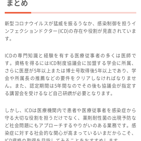
まとめ
新型コロナウイルスが猛威を振るうなか、感染制御を担うイ
ンフェクションドクター(ICD)の存在や役割が見直されていま
す。
ICDの専門知識と経験を有する医療従事者の多くは医師で
す。資格を得るにはICD制度協議会に加盟する学会に所属、
さらに医歴が5年以上または博士号取得後5年以上であり、学
会や所属長の推薦などの要件をクリアしなければなりませ
ん。また、認定期間は5年間なのでその後も協議会が指定す
る講習会を受けるなど自己研鑽が必要となります。
しかし、ICDは医療機関内で患者や医療従事者を感染症から
守る大切な役割を担うだけでなく、薬剤耐性菌の出現予防な
ど社会問題にもアプローチするやりがいのある業務です。感
染症に対する社会的な関心が高まっているいまだからこそ、
ICD資格の取得を目指してみることをおすすめします。