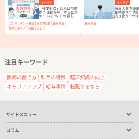
キャリア
キャリア
「残業ゼロ」はもはや前
医局人事を徹
提？ 医師が今、本当に求
動時期や年代
めている"WLBの新しい
向き合うコツは
基準"とは。
コンサルタント解説
働き方改善
医局事情
医局事情
医師の働き方
転職するなら
注目キーワード
医師の働き方
科目の特徴
臨床知識の向上
キャリアアップ
給与事情
転職するなら
サイトメニュー
コラム