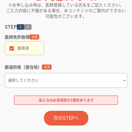
※お申し込み時は、医師登録している氏名をご記入ください。
ご入力内容に不備がある場合、本コンテンツのご案内ができない
可能性がございます。
STEP
1
2
医師免許取得
名
必須
取得済
生
都道府県（居住地）
必須
メ
【
未入力の必須項目が
1箇所
あります
次のSTEPへ