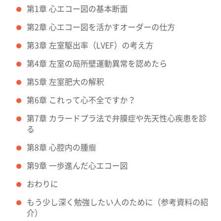
第1章 心エコー図の基本断面
第2章 心エコー図を活かすオーダーの仕方
第3章 左室駆出率（LVEF）の考え方
第4章 左室の局所壁運動異常を認めたら
第5章 左室肥大の解釈
第6章 これって心不全ですか？
第7章 カラードプラ法で弁膜症や先天性心疾患を診
る
第8章 心腔内の腫瘤
第9章 一歩進んだ心エコー図
おわりに
もう少し深く勉強したい人のために（参考資料の紹
介）