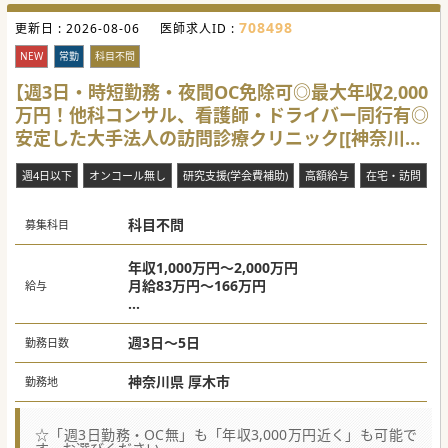
708498
更新日 :
2026-08-06
医師求人ID :
NEW
常勤
科目不問
【週3日・時短勤務・夜間OC免除可◎最大年収2,000
万円！他科コンサル、看護師・ドライバー同行有◎
安定した大手法人の訪問診療クリニック[[神奈川県
厚木市]
週4日以下
オンコール無し
研究支援(学会費補助)
高額給与
在宅・訪問
科目不問
募集科目
年収1,000万円～2,000万円
月給83万円～166万円
給与
※目安※
週3日1,000～1,200万円
週3日～5日
勤務日数
週4日1,400～1,600万円
週5日1,800～2,000万円
神奈川県 厚木市
勤務地
☆「週3日勤務・OC無」も「年収3,000万円近く」も可能で