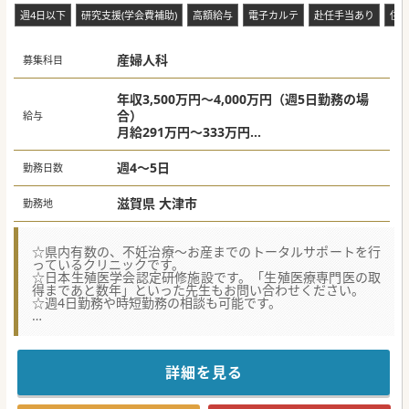
週4日以下
研究支援(学会費補助)
高額給与
電子カルテ
赴任手当あり
住
産婦人科
募集科目
年収3,500万円～4,000万円（週5日勤務の場
合）
給与
月給291万円～333万円
※ご経験やお人柄、働き方等に応じて決定
週4～5日
勤務日数
滋賀県 大津市
勤務地
☆県内有数の、不妊治療～お産までのトータルサポートを行
っているクリニックです。
☆日本生殖医学会認定研修施設です。「生殖医療専門医の取
得まであと数年」といった先生もお問い合わせください。
☆週4日勤務や時短勤務の相談も可能です。
【具体的な医療機関情報】
■産科と不妊治療において、県内でも有数の実績と設備を誇
るクリニックです。日本生殖医学会認定研修施設、滋賀県特
定不妊治療指定の医療機関としても認定されております。
詳細を見る
■タイミング指導などの一般治療から、体外受精（高度生殖
医療）まで幅広く対応しています。県内で唯一の日帰りFT手
術を受けられる医療機関としても知られており、累計500件