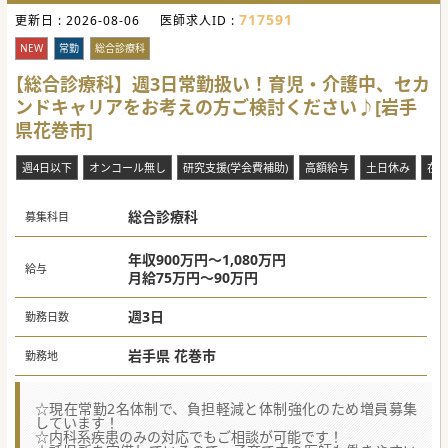
定した医療提供体制の構築を目指しています。
717591
更新日 :
■新しい病院での診療体制を強化するため、意欲的な循環器
2026-08-06
医師求人ID :
内科医師の参画を求めています。
NEW
常勤
総合診療科
【やりがい】
■地域医療の中核を担う病院で、地域住民の健康を守る重要
【総合診療科】週3日常勤扱い！育児・介護中、セカ
な役割を果たすことができます。
ンドキャリアをお考えの方ご検討ください♪[岩手
■リハビリテーション部門との連携を強化し、急性期から回
復期までの一貫した治療に携わることができます。
県花巻市]
■経営再建に参画することで、病院の未来を共に創造してい
く醍醐味を味わうことができます。
週4日以下
オンコール無し
研究支援(学会費補助)
高額給与
土日休み
在
#秋入職可
総合診療科
募集科目
年収900万円～1,080万円
給与
月給75万円～90万円
週3日
勤務日数
岩手県 花巻市
勤務地
☆現在常勤2名体制で、負担軽減と体制強化のため増員募集
しています！
☆内科系疾患のみの対応でもご相談が可能です！