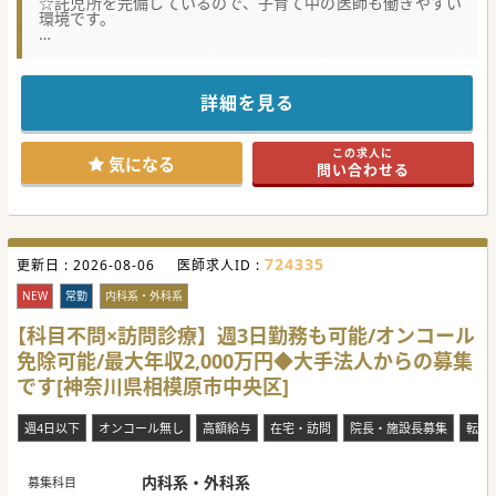
☆託児所を完備しているので、子育て中の医師も働きやすい
環境です。
★☆コンサルタントからのメッセージ★☆
200床規模の地域密着型の病院で、常勤医師を募集しており
ます。
2020年3月には新築移転したばかりのため新しい病院でご勤
詳細を見る
務できます。
スキー場・温泉も近く、週末は色々なレジャーを楽しめるエ
リアです。
この求人に
遠方から先生をお迎えするための各種手当、福利厚生制度が
気になる
問い合わせる
非常に充実していますので
全国からのお問い合わせをお待ちしております！
#秋入職可
724335
更新日 :
2026-08-06
医師求人ID :
NEW
常勤
内科系・外科系
【科目不問×訪問診療】週3日勤務も可能/オンコール
免除可能/最大年収2,000万円◆大手法人からの募集
です[神奈川県相模原市中央区]
週4日以下
オンコール無し
高額給与
在宅・訪問
院長・施設長募集
転科
内科系・外科系
募集科目