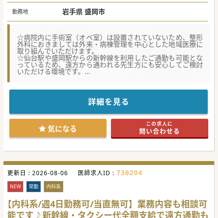
岩手県 盛岡市
勤務地
☆病院内に手術室（オペ室）は設置されていないため、整形
外科におきましては外来・病棟管理を中心とした地域医療に
取り組んでいただけます。
☆仙台駅や盛岡駅からの新幹線を利用したご通勤も可能とな
っているため、遠方から通われる先生方にも安心してご検討
いただける環境です。
☆現在は常勤医師が院長を含め3名体制となっております
が、今後の診療体制のさらなる充実を目指して新たな整形外
科の医師を募集しております。
詳細を見る
【医療機関情報】
■2012年に建て替えられたばかりの真新しく清潔感と機能性
を備えた大変心地よい環境が整っており、快適にご勤務いた
この求人に
だけます。
気になる
問い合わせる
■病床数は一般20床と地域回帰を目指す地域包括ケア34床の
計54床を有し、病床稼働率は85％と常に安定した運営を行っ
ております。
■電子カルテがすでに導入済みであり、日々のカルテ入力や
情報共有など業務の効率化が図られているためスムーズな診
療が可能です。
736204
更新日 :
2026-08-06
医師求人ID :
【働きやすさ】
■先生のライフスタイルに合わせて、週4日でのご勤務や時
NEW
常勤
内科系
短勤務のご相談も可能であり、柔軟な働き方をしっかりと支
援する体制があります。
【内科系/週4日勤務可/当直無可】業務内容も相談可
■日々の残業は基本的に発生いたしません。さらに有給休暇
能です♪新幹線・タクシー代全額支給で遠方通勤も
につきましても2ヶ月前のスケジュール調整により大変取得