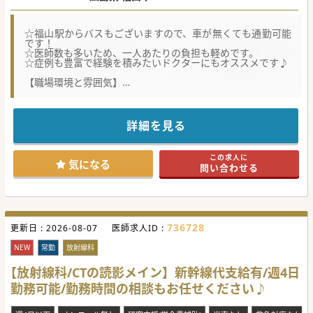
☆福山駅からバスもございますので、車が無くても通勤可能
です！
☆医師数も多いため、一人あたりの負担も軽めです。
☆症例も豊富で経験を積みたいドクターにもオススメです♪
【職場環境と雰囲気】
■循環器内科医が多数在籍しているため、チーム内での症例
共有や意見交換が盛んで一人あたりの過度な負担が抑えられ
ます。
■土日が完全フリーとなる休日週が設定されているため、急
詳細を見る
性期病院でありながらオンとオフのメリハリをつけて勤務い
ただけます。
■新幹線代や必要に応じたタクシー費用の支給に対応してお
この求人に
り、広島市内など遠方から通勤される先生方にも大変恵まれ
気になる
問い合わせる
た環境です。
【募集背景】
■地域で高まるアブレーションや低侵襲心臓治療の需要に対
し、更なる応需体制の拡充と症例数の増加を図るための招聘
でございます。
736728
更新日 :
■心臓血管外科の体制を一段と増強し、TAVIや緊急カテーテ
2026-08-07
医師求人ID :
ル対応や当直・オンコール負担をバランス良く分散すること
を目指されています。
NEW
常勤
放射線科
■若手から中堅層の医師を新たに迎え入れることで、将来に
わたり心臓周辺の急性期医療を地域へ提供し続ける組織力の
【放射線科/CTの読影メイン】新幹線代支給有/週4日
底上げを図っています。
勤務可能/勤務時間の相談もお任せください♪
【具体的な医療機関情報】
■心臓血管外科と循環器内科に強みを持つ一般80床の単科専