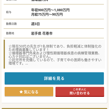
復期までの一貫した治療に携わることができます。
■経営再建に参画することで、病院の未来を共に創造してい
く醍醐味を味わうことができます。
年収900万円～1,080万円
給与
月給75万円～90万円
#秋入職可
週3日
勤務日数
岩手県 花巻市
勤務地
☆現在50代の先生が1名体制であり、負担軽減と体制強化の
ため増員募集しています！
☆循環器専門外来および慢性期循環器疾患の病棟管理業務、
心カテ対応はございません。
☆託児所を完備しているので、子育て中の医師も働きやすい
環境です。
【職場環境と雰囲気】
■医師一人一人に個室が完備され、プライバシーに配慮され
た快適な執務環境が整っています。
詳細を見る
■派閥がなく、風通しの良い職場で、年齢や経験に関わらず
意見を出し合える雰囲気があります。
■託児所が完備されており、子育て中の医師も安心して勤務
この求人に
できる環境が整えられています。
気になる
問い合わせる
【募集背景】
■地域の中核病院として、より高度な循環器医療を提供する
ため、専門医の増員を図っています。
■経営再建中ではありますが、市からの財政支援を受け、安