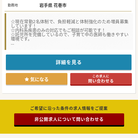
岩手県 花巻市
勤務地
☆現在常勤2名体制で、負担軽減と体制強化のため増員募集
しています！
☆内科系疾患のみの対応でもご相談が可能です！
☆託児所を完備しているので、子育て中の医師も働きやすい
環境です。
★☆コンサルタントからのメッセージ★☆
200床規模の地域密着型の病院で、常勤医師を募集しており
ます。
2020年3月には新築移転したばかりのため新しい病院でご勤
詳細を見る
務できます。
スキー場・温泉も近く、週末は色々なレジャーを楽しめるエ
リアです。
この求人に
遠方から先生をお迎えするための各種手当、福利厚生制度が
気になる
問い合わせる
非常に充実していますので
全国からのお問い合わせをお待ちしております！
#秋入職可
ご希望に沿った条件の求人情報をご提案
非公開求人について問い合わせる