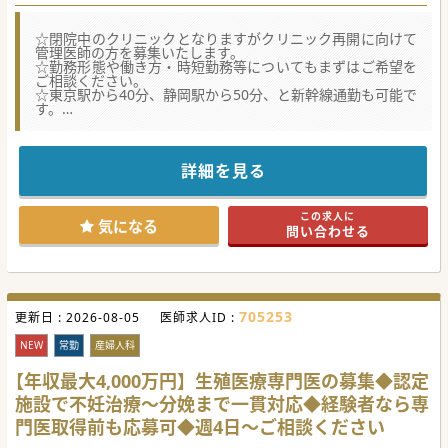
☆閉院中のクリニックとなりますがクリニック再開に向けて
管理医師の方を募集いたします。
☆勤務形態や働き方・時短勤務等についてもまずはご希望を
ご相談ください。
☆東京駅から40分、静岡駅から50分、と新幹線通勤も可能で
す。
★☆コンサルタントからのメッセージ★☆
神奈川県西部に複数の眼科や整形外科クリニックを展開して
いる法人です。
詳細を見る
一度閉院となったクリニック様ですが再開に向けて管理医師
を募集しております。
院長先生として、公私のバランスのとれる働き方が実現でき
この求人に
る環境でございます。
気になる
問い合わせる
最寄駅からも徒歩圏内立地でございます。お気兼ねなくお問
い合わせください。
#秋入職可
705253
更新日 :
2026-08-05
医師求人ID :
NEW
常勤
産婦人科
【年収最大4,000万円】生殖医療専門医の募集◆認定
施設で不妊治療〜分娩まで一貫対応◆経験者なら専
門医取得前も応募可◆週4日〜ご相談ください