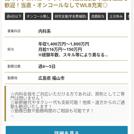
しやすい職場環境です。
歓迎！当直・オンコールなしでWLB充実◎
■金曜から日曜、および祝日の診療は非常勤医師が対応する
体制をとっており、常勤医師の皆様の負担を大幅に軽減する
工夫がされています。
週4日以下
オンコール無し
研究支援(学会費補助)
高額給与
土日休み
在
【業務内容】
■オペ室がございませんので、整形外科においては外来での
内科系
診察やリハビリテーション指示など、保存的加療を中心とし
募集科目
た丁寧な診療をお願いいたします。
■一般病床20床と地域包括ケア病床34床の入院患者様に対す
る病棟管理業務を中心に、患者様に寄り添った温かい医療の
年収1,400万円～1,800万円
提供をお願いいたします。
月給116万円～150万円
給与
■年間約200台ほどの救急車受け入れや輪番制の参加など、
※経験年数、スキル等により異なる
二次救急指定病院としての初期対応や整形外科疾患の対応を
※上記は週5日勤務の場合
しっかりと担っていただきます。
週4～5日
勤務日数
広島県 福山市
勤務地
☆内科全般をご対応いただける方であれば、原則としてご専
門は問いません！
☆新幹線代やタクシー代も支給可能！他県・遠方からのご通
勤も歓迎いたします！
☆勤務日数や勤務時間のご相談も可能です！
【職場環境と雰囲気】
■当直やオンコールの勤務が必須ではなく、残業も少ないた
めワークライフバランスを非常に高水準で維持できる環境で
す。
詳細を見る