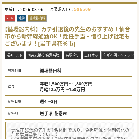
586509
更新日 :
2026-08-06
医師求人ID :
NEW
常勤
循環器内科
【循環器内科】カテ引退後の先生のおすすめ！仙台
市から新幹線通勤OK！赴任手当・借り上げ社宅も
ございます！[岩手県花巻市]
週4日以下
研究支援(学会費補助)
高額給与
土日休み
年齢不問・ベテラン歓
循環器内科
募集科目
年収1,500万円～1,800万円
給与
月給125万円～150万円
週4～5日
勤務日数
岩手県 花巻市
勤務地
☆現在50代の先生が1名体制であり、負担軽減と体制強化の
ため増員募集しています！
☆循環器専門外来および慢性期循環器疾患の病棟管理業務、