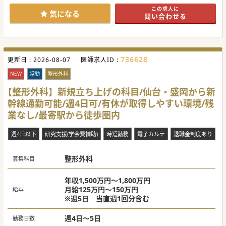
り、清潔感と機能性を備えた大変心地よい環境が整っていま
この求人に
す。
気になる
問い合わせる
■二次救急指定病院として救急車の受け入れは年間200台程
度で、輪番制にも参加してしっかりと地域医療に貢献してお
ります。
■現在は院内の電子カルテ化がすでに完了して導入済みとな
っており、日々の業務の効率化がしっかりと図られておりま
す。
736628
更新日 :
2026-08-07
医師求人ID :
【働きやすさ】
■週4日勤務や時短勤務のご相談も可能となっており、先生
NEW
常勤
整形外科
のライフスタイルに合わせた柔軟な働き方を支援する体制が
あります。
【整形外科】新規立ち上げの科目/仙台・盛岡から新
■日々の残業は発生せず、有給休暇も2ヶ月前のスケジュー
幹線通勤可能/週4日可/有休が取得しやすい環境/残
ル調整によって大変取得しやすいという恵まれた環境が整っ
ています。
業なし/最寄駅から徒歩圏内
■金曜から日曜および祝日の診療は非常勤医師が対応してお
り、常勤医師の皆様の負担軽減に努める体制がしっかりとあ
ります。
週4日以下
研究支援(学会費補助)
時短勤務
電子カルテ
退職金制度あり
【職場環境と雰囲気】
■在籍している常勤医師の皆様は病院の近隣にお住まいでい
整形外科
らっしゃり、地域に密着した和やかな雰囲気の中で勤務され
募集科目
ています。
■医師同士の連携は非常に円滑に行われており、派閥なども
一切存在しない非常に風通しの良い良好な職場環境が保たれ
年収1,500万円～1,800万円
ています。
月給125万円～150万円
給与
■派閥やしがらみが一切なく医師同士のコミュニケーション
※週5日 当直週1回分含む
も活発なため、困ったことがあればすぐに相談できる働きや
すい環境です。
週4日～5日
勤務日数