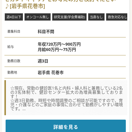
♪[岩手県花巻市]
週4日以下
オンコール無し
研究支援(学会費補助)
当直なし
救急対応なし
科目不問
募集科目
年収720万円～900万円
給与
月給60万円～75万円
週3日
勤務日数
岩手県 花巻市
勤務地
☆現在、常勤の健診医1名と内科・婦人科と兼務している2名
の3名体制で、健診センター拡大の為増員募集しておりま
す！
☆週3日勤務、時短や時間調整のご相談が可能ですので、育
児・介護などのご家庭の事情に合わせて勤務がしやすい環境
です。
☆2027年1月開始が目安で、前倒し、後ろ倒しもご相談可能
です。
☆★コンサルタントからのメッセージ☆★
詳細を見る
地域医療の中核を担う病院で、地域住民の健康を守る重要な