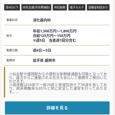
■子育て中の女性医師が中心の既存麻酔科体制を補強し、夕
方以降の手術や夜間緊急対応のさらなる強化を目指した増員
週4日以下
研究支援(学会費補助)
時短勤務
電子カルテ
退職金制度あり
募集です。
■外科医による自家麻酔の負担を解消して安全な術中管理を
徹底し、心臓大血管手術の受け入れ能力をさらに引き上げる
消化器内科
方針です。
募集科目
■地域で増大するTAVIや低侵襲心臓手術の需要に確実に応え
るべく、周術期を主導できる50代までの麻酔科医をお迎えし
たいと考えております。
年収1,500万円～1,800万円
月給125万円～150万円
給与
※週5日 当直週1回分含む
週4日～5日
勤務日数
岩手県 盛岡市
勤務地
☆仙台駅や盛岡駅からの便利な新幹線通勤も可能となってお
り、遠方からご通勤される先生も安心して勤務をご検討いた
だけます。
☆病床数は54床で一般20床と地域包括ケア34床を有してお
り、病床稼働率も85％と常に安定した運営を行っておりま
す。
☆年間約200台ほどの救急車受け入れ対応や輪番制の救急対
応など、二次救急指定病院としての重要な医療を担っていた
だきます。
詳細を見る
【医療機関情報】
■2012年に新しく建て替えられた真新しい建屋となってお