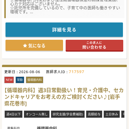
心カテ対応はございません。
☆託児所を完備しているので、子育て中の医師も働きやすい
環境です。
【職場環境と雰囲気】
■医師一人一人に個室が完備され、プライバシーに配慮され
た快適な執務環境が整っています。
詳細を見る
■派閥がなく、風通しの良い職場で、年齢や経験に関わらず
意見を出し合える雰囲気があります。
■託児所が完備されており、子育て中の医師も安心して勤務
この求人に
できる環境が整えられています。
気になる
問い合わせる
【具体的な業務内容】
■循環器内科の専門性を活かしつつ、一般内科の診療も行う
ことで、幅広い経験を積むことができます。
■週4～5日勤務で、土日祝日は休みとなっており、計画的に
休暇を取得することが可能です。
717597
更新日 :
■60歳以上の医師は当直が免除されるなど、年齢に配慮した
2026-08-06
医師求人ID :
勤務体制が整えられています。
NEW
常勤
循環器内科
【募集背景】
■地域の中核病院として、より高度な循環器医療を提供する
【循環器内科】週3日常勤扱い！育児・介護中、セカ
ため、専門医の増員を図っています。
ンドキャリアをお考えの方ご検討ください♪[岩手
■経営再建中ではありますが、市からの財政支援を受け、安
定した医療提供体制の構築を目指しています。
県花巻市]
■新しい病院での診療体制を強化するため、意欲的な循環器
内科医師の参画を求めています。
週4日以下
オンコール無し
研究支援(学会費補助)
高額給与
土日休み
年
【やりがい】
■地域医療の中核を担う病院で、地域住民の健康を守る重要
な役割を果たすことができます。
循環器内科
■リハビリテーション部門との連携を強化し、急性期から回
募集科目