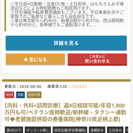
☆平日週4日勤務・当直OC無・土日祝休、はもちろんお子様
送迎などによる時短勤務もご相談頂けます。
☆住宅補助や転居費用補助もございます。平日単身赴任やご
家族でのご転居など暮らし方も自由自在です。
☆東は東京駅から約40分、新横浜駅から約25分、西は静岡駅
から約40分と、新幹線でもご通勤頂けます。
【医療機関情報】
■静岡、神奈川に約1,000床を有する法人が運営、時代や地
域の需要に応じて機能転換するなどフレキシブルな医療法人
詳細を見る
です。
■こちらは1906年開設と110余年にわたり地域需要に応え、
今は訪問診療の強化など様々なプロジェクトを進めている病
この求人に
院です。
気になる
問い合わせる
■地域包括ケア病床と回復期リハビリテーション病床、計約
100床をバックとした在宅後方支援病院として地域医療を担
います。
【働きやすさ】
■基本、訪問計画に沿って訪問診療をして16時台には帰院。
724331
更新日 :
その後はカルテや処方、書類作成、と非常に時間が読める業
2026-08-06
医師求人ID :
務です。
■育児中で朝と夕方の送り迎えのある子育て中ドクターでも
NEW
常勤
科目不問
無理なく働けますし、急なお休みもチーム全員でフォロー致
します。
【内科・外科×訪問診療】週4日相談可能/年収1,800
■ベテランドクターでも在宅医療へ志ございましたら是非チ
万円も可/ベテラン医師歓迎/新幹線・タクシー通勤
ャレンジ下さい。セカンドキャリアの第一歩目としてもお薦
めです。
可◆老健施設併設の療養病院[神奈川県足柄上郡]
【やりがい】
■訪問診療の経験は不問です。2年前に在宅医療立ち上げで
週4日以下
オンコール無し
研究支援(学会費補助)
高額給与
土日休み
年
赴任された40代前半ドクターと共に在宅医療に携わることが