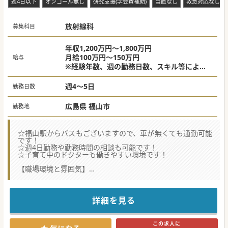
週4日以下
オンコール無し
研究支援(学会費補助)
当直なし
救急対応なし
門病院であり、TAVI専門施設として地域医療に深く貢献して
います。
■福山駅から車で10分ほどの好立地に位置し路線バスも頻繁
に運行しているため、自家用車を所有されない先生も安心し
放射線科
募集科目
て通勤可能です。
■病院機能評価の認証を取得しているほか、最新のマルチス
ライスCTなど高度な画像診断設備と経験豊かな技師陣が揃っ
年収1,200万円～1,800万円
ております。
月給100万円～150万円
給与
※経験年数、週の勤務日数、スキル等により
異なる
週4～5日
勤務日数
広島県 福山市
勤務地
☆福山駅からバスもございますので、車が無くても通勤可能
です！
☆週4日勤務や勤務時間の相談も可能です！
☆子育て中のドクターも働きやすい環境です！
【職場環境と雰囲気】
■放射線科医は当直やオンコール対応が一切免除されてお
り、時間外の呼び出しに追われることなく私生活を大切にで
きる環境です。
■週4日勤務や勤務時間の柔軟な相談に対応しており、育児
詳細を見る
中の先生であっても安心して仕事と家庭を高い水準で両立し
ていただけます。
■新幹線代や必要に応じたタクシー費用の全額支給に対応し
この求人に
ており、広域や遠方からの通勤であっても快適に通っていた