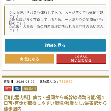
☆福山駅からバスも運行しており、お車が無くても通勤可能
です！
☆医師数が多く在籍しているため、一人あたりの業務負担も
軽めです！
☆心臓・大血管手術の麻酔管理に携われる専門性の高い求人
です！
【職場環境と雰囲気】
■循環器内科医や心臓血管外科医が多数在籍しているため、
チーム内での症例共有や意見交換が盛んで、意思疎通も円滑
詳細を見る
な職場環境です。
■土日が完全フリーとなる休日週が設定されているため、急
性期病院でありながらオンとオフのメリハリをつけてご勤務
この求人に
いただけます。
気になる
問い合わせる
■新幹線代や必要に応じたタクシー費用の支給に対応してお
り、広島市内など遠方から通勤される先生方にも大変恵まれ
た環境です。
【具体的な業務内容】
■虚血性心疾患や弁膜症、大動脈解離に対する心臓・大血管
736610
更新日 :
手術において、専門性の高い高度な周術期麻酔管理を専任で
2026-08-07
医師求人ID :
担っていただきます。
■低侵襲心臓手術（MICS）やステントグラフト挿入術、
NEW
常勤
消化器内科
TAVIなどの最先端治療における安全な麻酔管理を行います。
■夕方以降や夜間の緊急手術にも対応すべく、オンコール体
【消化器内科】仙台・盛岡から新幹線通勤可能/週4
制へ参画し、心臓血管外科チームと密に連携して急性期医療
日可/有休が取得しやすい環境/残業なし/最寄駅から
を支えていただきます。
徒歩圏内
【募集背景】