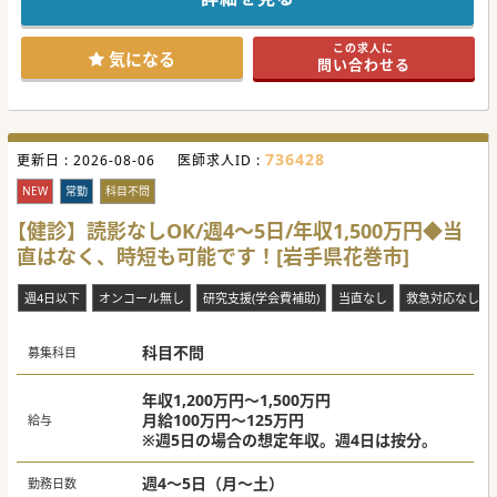
■新幹線代やタクシー代の全額支給に対応しており、他県や
遠方からの通勤であっても精神的・肉体的な負担なく通って
いただけます。
この求人に
■AI問診システムなどの医療DXを前向きに導入しており、コ
気になる
問い合わせる
メディカルとの強力な連携のもとスマートに診療へ専念でき
ます。
【具体的な業務内容】
■週3コマ程度の一般内科および専門外来をご担当いただ
き、1コマあたり15～20名ほどの患者様を丁寧に診療してい
736428
更新日 :
ただきます。
2026-08-06
医師求人ID :
■病棟管理では急性期や地域包括ケア病棟にて主治医として
10名程度を受け持ち、内科全般（呼吸器疾患含む）の全身管
NEW
常勤
科目不問
理を担っていただきます。
■ご希望や適性に応じて施設への訪問診療にも携わっていた
【健診】読影なしOK/週4～5日/年収1,500万円◆当
だき、地域密着型のアプローチで高齢者の在宅療養を支えて
直はなく、時短も可能です！[岩手県花巻市]
いきます。
【募集背景】
週4日以下
オンコール無し
研究支援(学会費補助)
当直なし
救急対応なし
■地域における高齢化や幅広い内科ニーズの増加に伴い、診
療体制をより強固に拡充するための前向きな増員募集です。
■今後さらに注力していく訪問診療の推進と医療DXの活性化
を見据え、先進的なツールに理解のある内科医を求めており
科目不問
募集科目
ます。
■既存の常勤医師における負担をバランスよく分散させ、外
来から病棟管理まで一貫した高品質な内科医療の継続を目指
年収1,200万円～1,500万円
しています。
月給100万円～125万円
給与
※週5日の場合の想定年収。週4日は按分。
週4～5日（月～土）
勤務日数