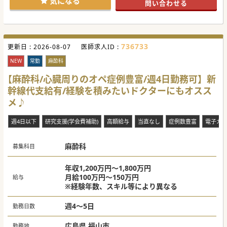
気になる
問い合わせる
だけます。
【具体的な業務内容】
■月間400件程度おこなわれるCT画像をメインとした精密な
読影業務を担当し、迅速かつ正確な診断レポートを作成いた
だきます。
736733
更新日 :
■約10名在籍する放射線技師チームと緊密な連携を図りなが
2026-08-07
医師求人ID :
ら、撮影条件の最適化や円滑な読影体制の維持に努めていた
だきます。
NEW
常勤
麻酔科
■心血管疾患の救急対応やカテーテル治療に挑む循環器内
科・心臓血管外科の臨床医へ、画像診断の観点から確かな助
【麻酔科/心臓周りのオペ症例豊富/週4日勤務可】新
言を行います。
幹線代支給有/経験を積みたいドクターにもオスス
【募集背景】
メ♪
■心疾患に特化した専門病院として診療体制を強化する中
で、高度化する画像診断の精度とスピードを更に高めるため
の募集です。
週4日以下
研究支援(学会費補助)
高額給与
当直なし
症例数豊富
電子カ
■臨床医がカテーテル治療や手術に専念できるよう読影部門
を独立・拡充し、病院全体の画像診断インフラを盤石に整え
てまいります。
麻酔科
■専門性を活かしながらライフスタイルに合わせて柔軟に勤
募集科目
務していただける放射線科常勤医師をお迎えし、更なる体制
強化を図ります。
年収1,200万円～1,800万円
月給100万円～150万円
給与
※経験年数、スキル等により異なる
週4～5日
勤務日数
広島県 福山市
勤務地