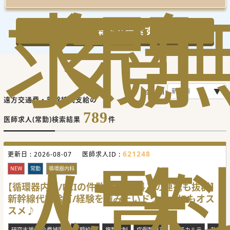
求
気
閲
この条件で検索する
並び順
遠方交通費・新幹線代支給の
789
医師求人(常勤)検索結果
件
人
に
覧
621248
更新日 :
2026-08-07
医師求人ID :
NEW
常勤
循環器内科
【循環器内科/PCIの件数豊富/外科との連携も抜群】
新幹線代支給有/経験を積みたいドクターにもオス
スメ♪
研究支援(学会費補助)
高額給与
複数診制
症例数豊富
電子カルテ
赴任手