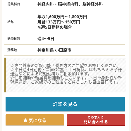
神経内科・脳神経内科、脳神経外科
募集科目
年収1,600万円～1,800万円
月給133万円～150万円
給与
※週5日勤務の場合
週4～5日
勤務日数
神奈川県 小田原市
勤務地
☆専門外来の新設可能！働き方のご希望をお寄せください。
☆平日週4日勤務・当直OC無・土日祝休、はもちろんお子様
送迎などによる時短勤務もご相談頂けます。
☆住宅補助や転居費用補助もございます。平日単身赴任や新
幹線通勤、ご家族でのご転居など暮らし方も自由自在です。
★☆コンサルタントからのメッセージ★☆
各診療科の専門外来が充実している病院です。頭痛外来や、
下肢静脈瘤・むくみ外来を開設しています。
特に頭痛外来は、頭痛を疾患として捉え、多くの患者に対応
詳細を見る
しているため、
脳神経系の専門医として専門性を発揮できる環境が整ってい
ます。
この求人に
まずはぜひお問い合わせください！
気になる
問い合わせる
#春入職可 #年度内入職可 #秋入職可