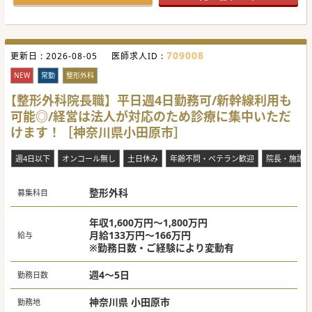
【業務内容】
■現在、310床の療養病棟を常勤4名体制で診ております。お
一人40～50名の受け持ちとすべく2名増員を図った募集で
す。
709008
更新日 :
■療養病棟は比較的安定しておりますので、一般内科診療・
2026-08-05
医師求人ID :
全身管理をお願い致します。80代ベテラン医もご活躍中で
す。
NEW
常勤
整形外科
■この4月着任の院長先生は「一緒に地域を、そして患者様
を診て頂けて、病院を一緒に盛り上げて頂ける方」をお求め
【整形外科院長職】平日週4日勤務可/新幹線利用も
です。
可能◎/経営は法人が対応のため診療に集中いただ
【働きやすさ】
けます！［神奈川県小田原市］
■現在、60代～80代の常勤ドクターがご活躍中です。セカン
ドキャリアやサードキャリアとして臨床に携われることも魅
力です。
週4日以下
オンコール無し
土日休み
年齢不問・ベテラン歓迎
院長・施設長
■週4日勤務や週3日+当直1日、などの「働き方」、平日単身
赴任、ご家族でのご転居などの「暮らし方」も様々ご相談可
能です。
整形外科
■各所より新幹線やロマンスカー、最寄駅よりタクシー通
募集科目
勤、も可能。都会を離れ、のどかな環境でのご勤務いかがで
しょうか。
年収1,600万円～1,800万円
月給133万円～166万円
給与
#春入職可 #秋入職可
※勤務日数・ご経験により変動有
週4～5日
勤務日数
神奈川県 小田原市
勤務地