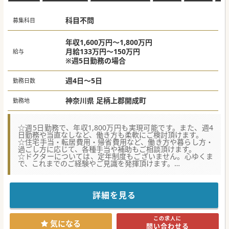
できます。
■このドクターはYoutubeにて病院の訪問診療が学べる「寺
科目不問
子屋」を発信もしており、地域に根差した訪問診療が学べる
募集科目
環境です。
■病院が在宅後方支援病院となっているため、在宅から入
院、リハビリ、社会復帰など患者様を一気通貫で診ることが
年収1,600万円～1,800万円
できます。
月給133万円～150万円
給与
※週5日勤務の場合
#春入職可 #年度内入職可 #秋入職可
週4日～5日
勤務日数
神奈川県 足柄上郡開成町
勤務地
☆週5日勤務で、年収1,800万円も実現可能です。また、週4
日勤務や当直なしなど、働き方も柔軟にご検討頂けます。
☆住宅手当・転居費用・帰省費用など、働き方や暮らし方・
過ごし方に応じて、各種手当や補助もご相談頂けます。
☆ドクターについては、定年制度もございません。心ゆくま
で、これまでのご経験やご見識を発揮頂けます。
【医療機関情報】
■「健康で安らかな老後はすべての人の願いである」の理念
のもと、医療と看護・介護の実現を目指す法人・病院です。
詳細を見る
■療養病床310床と隣接の老健100床の他グループホーム1施
設、小規模多機能型居宅介護施設3施設を有しております。
■鮎も泳ぐ酒匂川地域の温暖な気候の中にあり、6月には
この求人に
5,000株もの紫陽花が咲き誇る風景は都会の喧騒を忘れさせ
気になる
問い合わせる
ます。