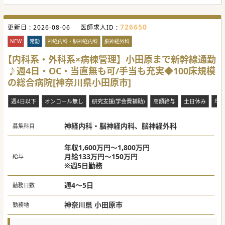
726650
更新日 :
2026-08-06
医師求人ID :
NEW
常勤
神経内科・脳神経内科
脳神経外科
【内科系・外科系×病棟管理】小田原まで新幹線通勤
♪週4日・OC・当直無も可/手当も充実◆100床規模
の総合病院[神奈川県小田原市]
週4日以下
オンコール無し
研究支援(学会費補助)
高額給与
土日休み
年
神経内科・脳神経内科、脳神経外科
募集科目
年収1,600万円～1,800万円
月給133万円～150万円
給与
※週5日勤務
週4～5日
勤務日数
神奈川県 小田原市
勤務地