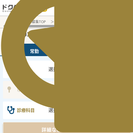
電話でのお問い合わせ：平日9:30-19:00
医師転職・求人募集TOP
常勤求人検索
遠方交通費・新幹線代支
常勤医師求人・転職情報
常勤
非常勤
選択なし
勤務地
選択なし
市区町村
選択なし
診療科目
詳細な検索条件を表示