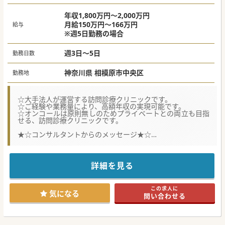
年収1,800万円～2,000万円
月給150万円～166万円
給与
※週5日勤務の場合
週3日～5日
勤務日数
神奈川県 相模原市中央区
勤務地
☆大手法人が運営する訪問診療クリニックです。
☆ご経験や業務量により、高額年収の実現可能です。
☆オンコールは原則無しのためプライベートとの両立も目指
せる、訪問診療クリニックです。
★☆コンサルタントからのメッセージ★☆
地域で複数クリニックを運営している、訪問診療クリニック
からの募集でございます。
系列クリニックからのサポートがございます。
ご相談から承っておりますので、お気軽にお問い合わせくだ
詳細を見る
さいませ。
#春入職可 #急募 #秋入職可
この求人に
気になる
問い合わせる