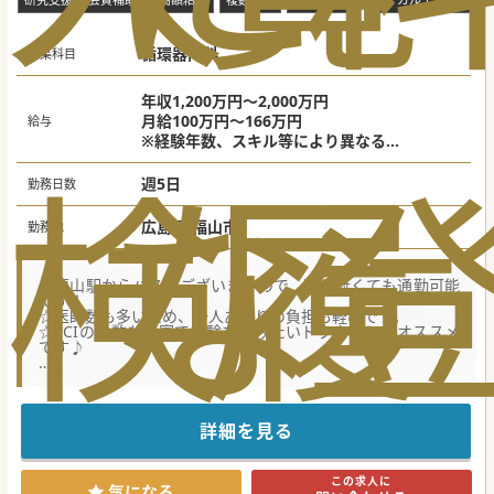
循環器内科
募集科目
年収1,200万円～2,000万円
月給100万円～166万円
給与
※経験年数、スキル等により異なる
検
な
履
※当直代は別途支給（平日20,000円/回）
週5日
勤務日数
広島県 福山市
勤務地
☆福山駅からバスもございますので、車が無くても通勤可能
です！
☆医師数も多いため、一人あたりの負担も軽めです。
☆PCIの件数も豊富で経験を積みたいドクターにもオススメ
です♪
【職場環境と雰囲気】
■循環器内科医が多数在籍しているため、チーム内での症例
共有や意見交換が盛んで一人あたりの過度な負担が抑えられ
ます。
詳細を見る
■土日が完全フリーとなる休日週が設定されているため、急
性期病院でありながらオンとオフのメリハリをつけて勤務い
ただけます。
この求人に
■新幹線代や必要に応じたタクシー費用の支給に対応してお
気になる