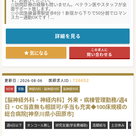
す。お選びください。
☆訪問診療の経験も問いません。ベテラン医やスタッフが全
面サポート致します。
☆小田急線最寄駅徒歩8分！新宿から下りで50分弱でロマン
スカー通勤OKです！
★☆コンサルタントからのメッセージ★☆
神奈川県央エリアを中心に複数の訪問クリニックを展開して
いる法人グループです。
詳細を見る
地域からの多くの需要や周辺病院からのお声がけもあり増患
に伴う募集になります。
ベテラン看護師が地域事情や患者さんを熟知しており、安心
この求人に
して診療いただけます。
気になる
問い合わせる
夜間オンコール対応可能な方、ターミナルケアのご経験が豊
富な方は、各種手当含めて、
年収3,000万円も夢ではありません。これまでのご経験やご
手腕を大いに揮って頂けます。
726652
更新日 :
#秋入職可
2026-08-06
医師求人ID :
NEW
常勤
神経内科・脳神経内科
脳神経外科
【脳神経外科・神経内科】外来・病棟管理勤務/週4
日・OC当直無も相談可/手当も充実◆100床規模の
総合病院[神奈川県小田原市]
週4日以下
オンコール無し
研究支援(学会費補助)
高額給与
土日休み
年