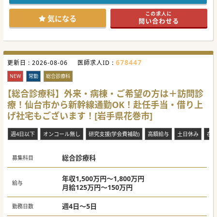
役割を果たしています。
派閥がなく、風通しの良い職場で、年齢や経験に関わらず意
この求人に
見を出し合える雰囲気があり、
気になる
問い合わせる
かつ医師一人一人に個室が完備され、プライバシーに配慮さ
れた快適な執務環境が整っています。
託児所が完備されており、子育て中の医師も安心して勤務で
きる環境が整えられています。
678447
更新日 :
2026-08-06
医師求人ID :
NEW
常勤
総合診療科
【総合診療科】外来・病棟・ご希望の方は＋訪問診
療！仙台市から新幹線通勤OK！赴任手当・借り上
げ社宅もございます！[岩手県花巻市]
週4日以下
オンコール無し
研究支援(学会費補助)
高額給与
土日休み
在
総合診療科
募集科目
年収1,500万円～1,800万円
給与
月給125万円～150万円
週4日～5日
勤務日数