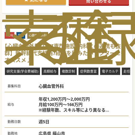
索
る
歴
問い合わせる
り、広島市内など遠方から通勤される先生方にも大変恵まれ
た環境です。
【募集背景】
■地域で高まるアブレーションや低侵襲心臓治療の需要に対
し、更なる応需体制の拡充と症例数の増加を図るための招聘
736722
更新日 :
でございます。
2026-08-07
医師求人ID :
■既存の循環器内科チームの体制を一段と増強し、緊急カテ
ーテル対応や当直・オンコール負担をバランス良く分散する
NEW
常勤
心臓血管外科
ことを目指されています。
■若手から中堅層の医師を新たに迎え入れることで、将来に
【心臓血管外科/TAVI専門施設/内科との連携も抜
わたり心臓周辺の急性期医療を地域へ提供し続ける組織力の
群】新幹線代支給有/経験を積みたいドクターにも
底上げを図っています。
オススメ♪
【具体的な医療機関情報】
■心臓血管外科と循環器内科に強みを持つ一般80床の単科専
門病院であり、TAVI専門施設として地域医療に深く貢献して
研究支援(学会費補助)
高額給与
複数診制
症例数豊富
電子カルテ
赴任手
います。
■福山駅から車で10分ほどの好立地に位置し路線バスも頻繁
に運行しているため、自家用車を所有されない先生も安心し
心臓血管外科
て通勤可能です。
募集科目
■病院機能評価の認証を取得しているほか、最新のマルチス
ライスCTなど高度な画像診断設備と経験豊かな技師陣が揃っ
ております。
年収1,200万円～2,000万円
月給100万円～166万円
給与
※経験年数、スキル等により異なる
※当直代は別途支給（平日20,000円/回）
週5日
勤務日数
広島県 福山市
勤務地