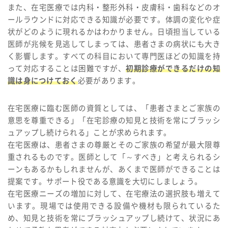
また、在宅医療では内科・整形外科・皮膚科・歯科などのオ
ールラウンドに対応できる知識が必要です。体調の変化や症
状がどのように現れるかはわかりません。日頃担当している
医師が兆候を見逃してしまっては、患者さまの病状にも大き
く影響します。すべての科目において専門医ほどの知識を持
って対応することは困難ですが、
初期診療ができるだけの知
識は身につけておく
必要があります。
在宅医療に臨む医師の資質としては、「患者さまとご家族の
意思を尊重できる」「在宅診療の知見と技術を常にブラッシ
ュアップし続けられる」ことが求められます。
在宅医療は、患者さまの尊厳とそのご家族の希望が最大限尊
重されるものです。医師として「～すべき」と考えられるシ
ーンもあるかもしれませんが、あくまで医師ができることは
提案です。サポート役である意識を大切にしましょう。
在宅医療ニーズの増加に対して、在宅療法の選択肢も増えて
います。現場では使用できる設備や機材も限られているた
め、知見と技術を常にブラッシュアップし続けて、状況にあ