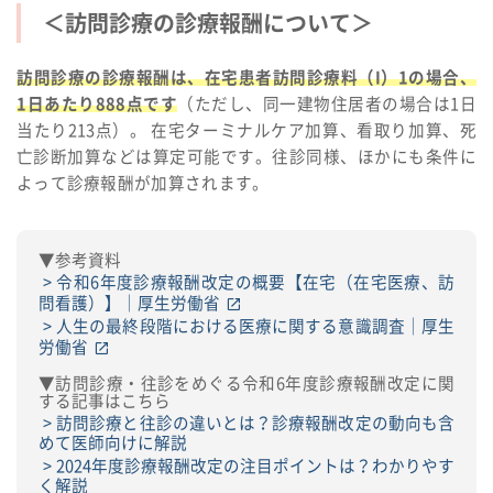
＜訪問診療の診療報酬について＞
訪問診療の診療報酬は、在宅患者訪問診療料（I）1の場合、
1日あたり888点です
（ただし、同一建物住居者の場合は1日
当たり213点）。 在宅ターミナルケア加算、看取り加算、死
亡診断加算などは算定可能です。往診同様、ほかにも条件に
よって診療報酬が加算されます。
▼参考資料
令和6年度診療報酬改定の概要【在宅（在宅医療、訪
問看護）】｜厚生労働省
人生の最終段階における医療に関する意識調査｜厚生
労働省
▼訪問診療・往診をめぐる令和6年度診療報酬改定に関
する記事はこちら
訪問診療と往診の違いとは？診療報酬改定の動向も含
めて医師向けに解説
2024年度診療報酬改定の注目ポイントは？わかりやす
く解説