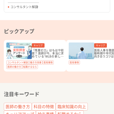
コンサルタント解説
ピックアップ
キャリア
キャリア
「残業ゼロ」はもはや前
医局人事を徹
提？ 医師が今、本当に求
動時期や年代
めている"WLBの新しい
向き合うコツは
基準"とは。
コンサルタント解説
働き方改善
医局事情
医局事情
医師の働き方
転職するなら
注目キーワード
医師の働き方
科目の特徴
臨床知識の向上