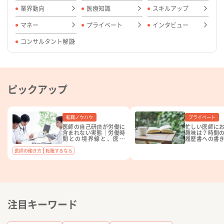
業界動向
医療知識
スキルアップ
マネー
プライベート
インタビュー
コンサルタント解説
ピックアップ
転職ノウハウ
プライベート
医師の自己研鑽が労働に
忙しい医師に
含まれない実態｜労働時
趣味は？時間
間との境界線と、医師
履歴書への書
1,000人を支援した紹介
紹介
会社が教える職場の見極
医師の働き方
転職するなら
め方
注目キーワード