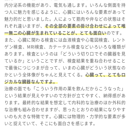
内分泌系の機能があり、電気も通します。いろんな側面を持
つ人に魅力を感じるように、心臓にはいろんな要素があって
魅力的だと思いました。人によって筋肉や弁などの状態はそ
れぞれ違いますが、
その全部の要素の掛け合わせによって唯
一無二の心臓が生まれていることが、とても面白い
のです。
また、心臓に関わる検査には血液検査や心電図検査、レント
ゲン検査、MRI検査、カテーテル検査などいろいろな種類が
あります。検査というのは「どういう切り口でその臓器を見
ているか」ということですが、検査結果を重ね合わせること
で最後につじつまが合って、いまの心臓がどういう状態なの
かという全体像がちゃんと見えてくる。
心臓って、とてもロ
ジカルな臓器なんですよ。
治療の面でも「こういう作用の薬を飲んだからこうなった」
という結果が見えやすいので方針が立てやすく、納得感があ
ります。最終的な結果を想定して内科的な治療のほか外科的
な治療も組み合わせますが、思ったとおりの結果になりやす
いのも大きな特徴です。心臓には物理的・力学的な要素が多
いと捉えていて、そこにも面白さを感じます。