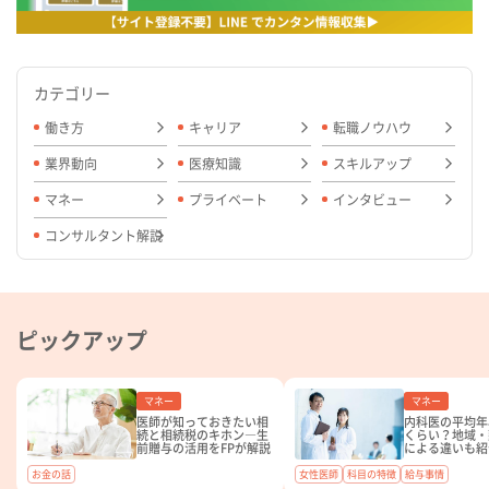
カテゴリー
働き方
キャリア
転職ノウハウ
業界動向
医療知識
スキルアップ
マネー
プライベート
インタビュー
コンサルタント解説
ピックアップ
マネー
マネー
医師が知っておきたい相
内科医の平均年
続と相続税のキホン―生
くらい？地域・
前贈与の活用をFPが解説
による違いも紹
お金の話
女性医師
科目の特徴
給与事情