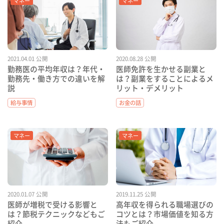
マネー
マネー
2021.04.01 公開
2020.08.28 公開
勤務医の平均年収は？年代・
医師免許を生かせる副業と
勤務先・働き方での違いを解
は？副業をすることによるメ
説
リット・デメリット
給与事情
お金の話
マネー
マネー
2020.01.07 公開
2019.11.25 公開
医師が増税で受ける影響と
高年収を得られる職場選びの
は？節税テクニックなどもご
コツとは？市場価値を知る方
紹介
法もご紹介