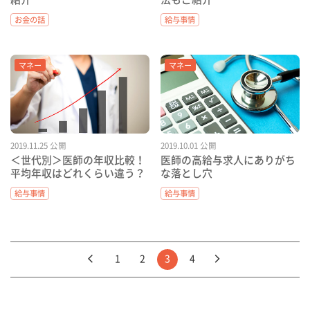
お金の話
給与事情
マネー
マネー
2019.11.25 公開
2019.10.01 公開
＜世代別＞医師の年収比較！
医師の高給与求人にありがち
平均年収はどれくらい違う？
な落とし穴
給与事情
給与事情
1
2
3
4