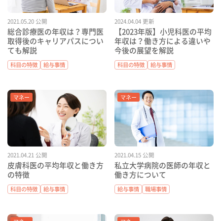
2021.05.20 公開
2024.04.04 更新
総合診療医の年収は？専門医
【2023年版】小児科医の平均
取得後のキャリアパスについ
年収は？働き方による違いや
ても解説
今後の展望を解説
科目の特徴
給与事情
科目の特徴
給与事情
マネー
マネー
2021.04.21 公開
2021.04.15 公開
皮膚科医の平均年収と働き方
私立大学病院の医師の年収と
の特徴
働き方について
科目の特徴
給与事情
給与事情
職場事情