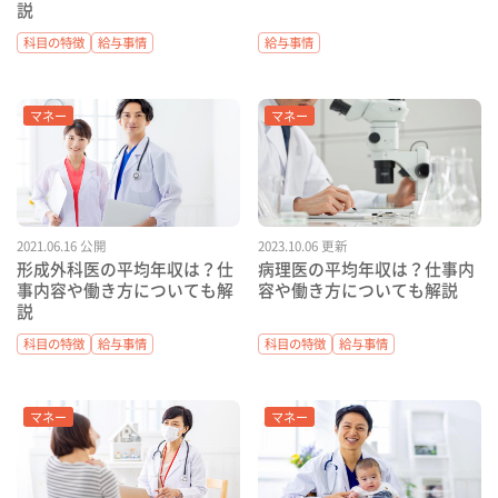
説
科目の特徴
給与事情
給与事情
マネー
マネー
2021.06.16 公開
2023.10.06 更新
形成外科医の平均年収は？仕
病理医の平均年収は？仕事内
事内容や働き方についても解
容や働き方についても解説
説
科目の特徴
給与事情
科目の特徴
給与事情
マネー
マネー