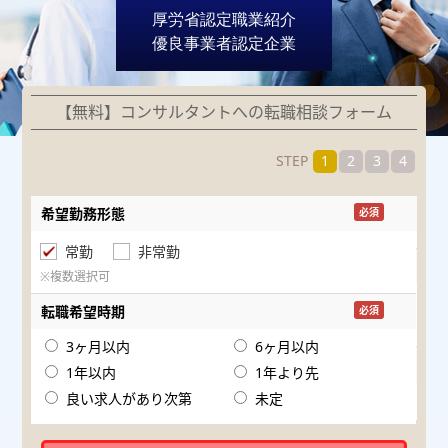
厚労省認定職業紹介
優良事業者認定企業
【無料】コンサルタントへの転職相談フォーム
STEP
1
2
3
4
希望勤務形態
専
必須
常勤
非常勤
医
※複数選択可
転職希望時期
必須
※
3ヶ月以内
6ヶ月以内
医
1年以内
1年より先
良い求人があり次第
未定
年