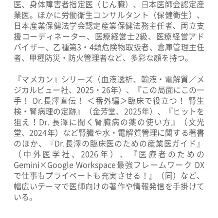
医、身体障害者指定医（じん臓）、日本医師会認定産
業医。ほかに労働衛生コンサルタント（保健衛生）、
日本産業保健法学会認定産業保健法務主任者、両立支
援コーディネーター、医療経営士2級、医療経営アド
バイザー、乙種第3・4類危険物取扱者、倉庫管理主任
者、甲種防災・防火管理者など、多彩な顔を持つ。
『マメカン』シリーズ（血液透析、輸液・電解質／メ
ジカルビュー社、2025・26年）、『この局面にこの一
手！ Dr.長澤直伝！ ＜番外編＞臨床で役立つ！ 腎生
検・腎病理の定跡』（金芳堂、2025年）、『ヒットを
狙え！Dr. 長澤に聞く腎臓病の薬の使い方』（文光
堂、2024年）など腎臓や水・電解質管理に関する著書
のほか、『Dr.長澤の臨床医のための産業医ガイド』
（中外医学社、2026年）、『医療者のための
Gemini×Google Workspace最強フレームワーク DX
で仕事もプライベートも充実させる！』（同）など、
幅広いテーマで医師向けの著作や情報発信を手掛けて
いる。