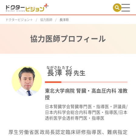
ドクタービジョン＋
協力医師
長澤将
協力医師プロフィール
ながさわ たすく
長澤 将
先生
東北大学病院 腎臓・高血圧内科 准教
授
日本腎臓学会腎臓専門医・指導医・評議員/
日本内科学会総合内科専門医・指導医/日本
透析医学会透析専門医・指導医
厚生労働省医政局長認定臨床研修指導医、難病指定