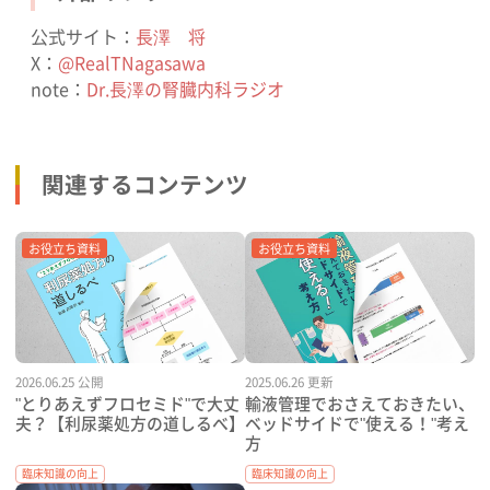
公式サイト：
長澤 将
X：
@RealTNagasawa
note：
Dr.長澤の腎臓内科ラジオ
関連するコンテンツ
お役立ち資料
お役立ち資料
2026.06.25 公開
2025.06.26 更新
"とりあえずフロセミド"で大丈
輸液管理でおさえておきたい、
夫？【利尿薬処方の道しるべ】
ベッドサイドで"使える！"考え
方
臨床知識の向上
臨床知識の向上