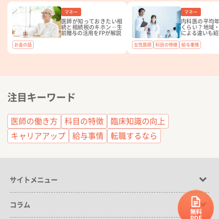
マネー
マネー
医師が知っておきたい相
内科医の平均
続と相続税のキホン―生
くらい？地域
前贈与の活用をFPが解説
による違いも紹
お金の話
女性医師
科目の特徴
給与事情
注目キーワード
医師の働き方
科目の特徴
臨床知識の向上
キャリアアップ
給与事情
転職するなら
サイトメニュー
コラム
無料
PDF