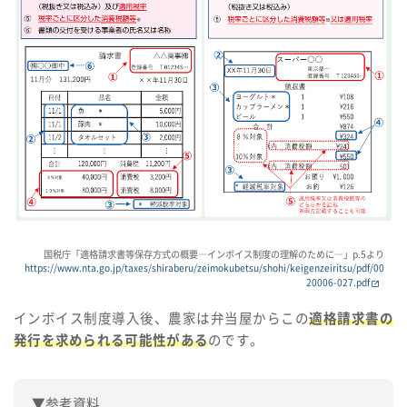
国税庁「適格請求書等保存方式の概要―インボイス制度の理解のために―」p.5より
https://www.nta.go.jp/taxes/shiraberu/zeimokubetsu/shohi/keigenzeiritsu/pdf/00
20006-027.pdf
インボイス制度導入後、農家は弁当屋からこの
適格請求書の
発行を求められる可能性がある
のです。
▼参考資料