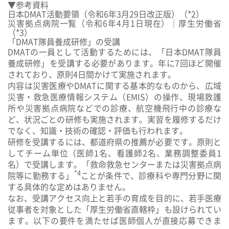
▼参考資料
日本DMAT活動要領（令和6年3月29日改正版）（*2）
災害拠点病院一覧（令和6年4月1日現在）｜厚生労働省
（*3）
「DMAT隊員養成研修」の受講
DMATの一員として活動するためには、「
日本DMAT隊員
養成研修
」を受講する必要があります。年に7回ほど開催
されており、原則4日間かけて実施されます。
内容は災害医療やDMATに関する基本的なものから、広域
災害・救急医療情報システム（EMIS）の操作、現場救護
所や災害拠点病院などでの診療、航空機飛行中の診療な
ど、状況ごとの研修も実施されます。実習を履修するだけ
でなく、知識・技術の確認・評価も行われます。
研修を受講するには、
都道府県の推薦
が必要です。原則と
して
チーム単位（医師1名、看護師2名、業務調整委員1
名）で受講
します。「救命救急センターまたは災害拠点病
*4
院等に勤務する」
ことが条件で、診療科や専門分野に関
する具体的な定めはありません。
なお、受講アクセス向上と若手の育成を目的に、若手医療
従事者を対象とした「
厚生労働省直轄枠
」も設けられてい
ます。以下の要件を満たせば医師個人が直接応募できま