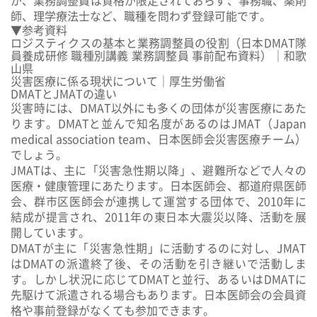
が、業務調整員は資格が限定されておらず、事務職、薬剤
師、理学療法士など、職種を問わず登録可能です。
▼参考資料
ロジスティクスの基本と業務調整員の役割（日本DMAT隊
員養成研修 職種別講義 業務調整員 事前配布資料）｜和歌
山県
災害医療に係る現状について｜厚生労働省
DMATとJMATの違い
災害時には、DMAT以外にも多くの団体が災害医療にあた
ります。DMATと並んで知名度があるのは
JMAT（Japan
medical association team、日本医師会災害医療チーム）
でしょう。
JMATは、主に「
災害急性期以降
」、避難所などで人々の
医療・健康管理にあたります。日本医師会、都道府県医師
会、群市区医師会が連携して運営する団体で、2010年に
結成が提言され、2011年の東日本大震災以降、活動を展
開しています。
DMATが主に「災害急性期」に活動するのに対し、JMAT
はDMATの派遣終了後、その活動を引き継いで活動しま
す
。しかし状況に応じてDMATと並行、あるいはDMATに
先駆けて派遣される場合もあります。日本医師会の会員資
格や事前登録がなくても参加できます。