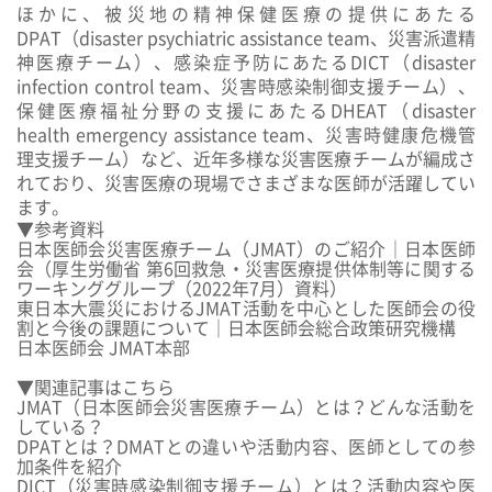
ほかに、被災地の精神保健医療の提供にあたる
DPAT（disaster psychiatric assistance team、災害派遣精
神医療チーム）、感染症予防にあたるDICT（disaster
infection control team、災害時感染制御支援チーム）、
保健医療福祉分野の支援にあたるDHEAT（disaster
health emergency assistance team、災害時健康危機管
理支援チーム）など、近年多様な災害医療チームが編成さ
れており、災害医療の現場でさまざまな医師が活躍してい
ます。
▼参考資料
日本医師会災害医療チーム（JMAT）のご紹介｜日本医師
会（厚生労働省 第6回救急・災害医療提供体制等に関する
ワーキンググループ（2022年7月）資料）
東日本大震災におけるJMAT活動を中心とした医師会の役
割と今後の課題について｜日本医師会総合政策研究機構
日本医師会 JMAT本部
▼関連記事はこちら
JMAT（日本医師会災害医療チーム）とは？どんな活動を
している？
DPATとは？DMATとの違いや活動内容、医師としての参
加条件を紹介
DICT（災害時感染制御支援チーム）とは？活動内容や医