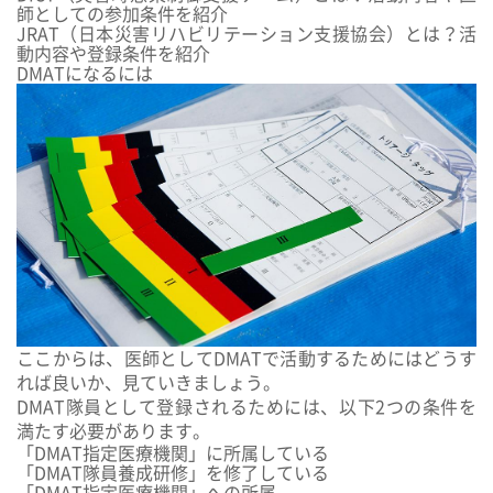
師としての参加条件を紹介
JRAT（日本災害リハビリテーション支援協会）とは？活
動内容や登録条件を紹介
DMATになるには
ここからは、医師としてDMATで活動するためにはどうす
れば良いか、見ていきましょう。
DMAT隊員として登録されるためには、以下2つの条件を
満たす必要があります。
「DMAT指定医療機関」に所属している
「DMAT隊員養成研修」を修了している
「DMAT指定医療機関」への所属