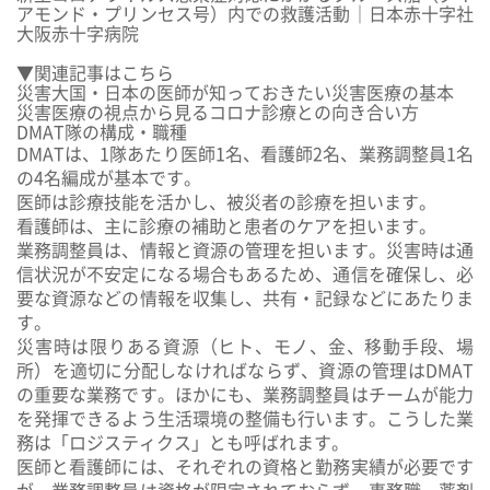
アモンド・プリンセス号）内での救護活動｜日本赤十字社
大阪赤十字病院
▼関連記事はこちら
災害大国・日本の医師が知っておきたい災害医療の基本
災害医療の視点から見るコロナ診療との向き合い方
DMAT隊の構成・職種
DMATは、1隊あたり
医師1名、看護師2名、業務調整員1名
の4名編成
が基本です。
医師は診療技能を活かし、
被災者の診療
を担います。
看護師は、主に診療の補助と患者のケアを担います。
業務調整員は、情報と資源の管理を担います。災害時は通
信状況が不安定になる場合もあるため、通信を確保し、必
要な資源などの情報を収集し、共有・記録などにあたりま
す。
災害時は限りある資源（ヒト、モノ、金、移動手段、場
所）を適切に分配しなければならず、
資源の管理はDMAT
の重要な業務
です。ほかにも、業務調整員はチームが能力
を発揮できるよう
生活環境の整備
も行います。こうした業
務は「ロジスティクス」とも呼ばれます。
医師と看護師には、それぞれの資格と勤務実績が必要です