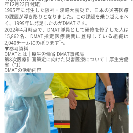
年12月23日閲覧）
1995年に発生した阪神・淡路大震災で、日本の災害医療
の課題が浮き彫りとなりました。この課題を乗り越えるべ
く、1999年に発足したのがDMATです。
2022年4月時点で、DMAT隊員として研修を修了した人は
15,862名
、DMAT指定医療機関に登録している組織は
*1
2,040チーム
にのぼります
。
▼参考資料
DMATとは｜厚生労働省 DMAT事務局
第8次医療計画策定に向けた災害医療について｜厚生労働
省（*1）
DMATの活動内容