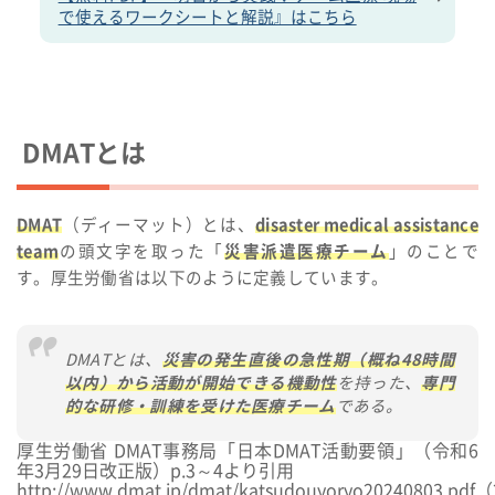
で使えるワークシートと解説』はこちら
DMATとは
DMAT
（ディーマット）とは、
disaster medical assistance
team
の頭文字を取った「
災害派遣医療チーム
」のことで
す。厚生労働省は以下のように定義しています。
DMATとは、
災害の発生直後の急性期（概ね48時間
以内）から活動が開始できる機動性
を持った、
専門
的な研修・訓練を受けた医療チーム
である。
厚生労働省 DMAT事務局「日本DMAT活動要領」（令和6
年3月29日改正版）p.3～4より引用
http://www.dmat.jp/dmat/katsudouyoryo20240803.pdf
（