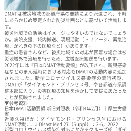
DMATは
被災地域の都道府県の要請により派遣
され、平時
にあらかじめ策定された
防災計画などに基づいて活動
しま
す。
被災地域での活動はイメージしやすいのではないでしょう
か。
病院支援、域内搬送、現場活動（トリアージ、緊急治
療、がれきの下の医療など）
があります。
重症の患者さんなど、被災地域での対応が困難な場合は被
災地域外で治療を行うため、
広域医療搬送
を行います。
2022年には『日本DMAT活動要領』が改正され、
新興感染
症などのまん延時における対応
もDMATの活動内容に追加
されました。新型コロナウイルス感染症の流行初期、
DMATが「ダイヤモンド・プリンセス号」や各都道府県調
整本部に入り、災害医療の知見を活かして支援にあたった
ことが反映されました。
▼参考資料
日本DMAT活動要領 新旧対照表（令和4年2月）｜厚生労働
省
近藤久禎ほか：ダイヤモンド・プリンセス号における
DMAT活動．J J Disast Med 27（Suppl）：3-6，2022
新型コロナウイルス感染症対応にかかるクルーズ船（ダイ