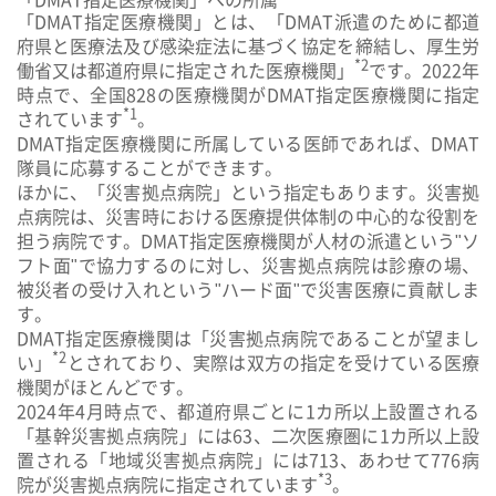
「
DMAT指定医療機関
」とは、「DMAT派遣のために都道
府県と医療法及び感染症法に基づく協定を締結し、厚生労
*2
働省又は都道府県に指定された医療機関」
です。2022年
時点で、
全国828の医療機関
がDMAT指定医療機関に指定
*1
されています
。
DMAT指定医療機関に所属している医師であれば、DMAT
隊員に応募することができます。
ほかに、「
災害拠点病院
」という指定もあります。災害拠
点病院は、災害時における医療提供体制の中心的な役割を
担う病院です。DMAT指定医療機関が人材の派遣という"ソ
フト面"で協力するのに対し、災害拠点病院は診療の場、
被災者の受け入れという"ハード面"で災害医療に貢献しま
す。
DMAT指定医療機関は「災害拠点病院であることが望まし
*2
い」
とされており、実際は双方の指定を受けている医療
機関がほとんどです。
2024年4月時点で、都道府県ごとに1カ所以上設置される
「基幹災害拠点病院」には63、二次医療圏に1カ所以上設
置される「地域災害拠点病院」には713、あわせて776病
*3
院が災害拠点病院に指定されています
。