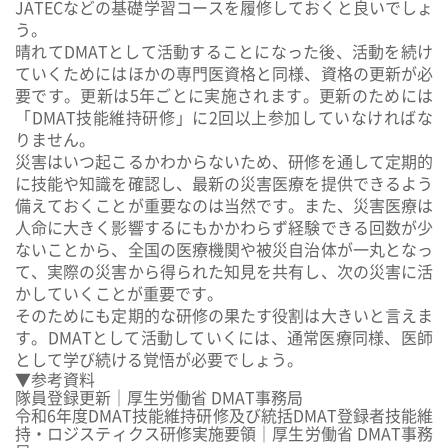
JATECなどの基礎学習コースを履修しておく
と良いでしょ
う。
晴れてDMATとして活動することになった後、活動を続け
ていくためにはほかの専門医資格と同様、
資格の更新が必
要
です。更新は
5年ごと
に実施されます。更新のためには
「DMAT技能維持研修」に2回以上参加
していなければな
りません。
災害はいつ起こるかわからないため、研修を通して
定期的
に技能や知識を確認し、最新の災害医療を提供できるよう
備えておく
ことが重要なのは当然です。また、災害医療は
人命に大きく影響するにもかかわらず経験できる回数が少
ないことから、全国の医療機関や被災自治体が一丸となっ
て、実際の災害から得られた知見を共有し、次の災害に活
かしていくことが重要です。
そのためにも定期的な研修の果たす役割は大きいと言えま
す。DMATとして活動していくには、通常医療同様、医師
として学び続ける覚悟が必要でしょう。
▼参考資料
隊員登録更新｜厚生労働省 DMAT事務局
令和6年度DMAT技能維持研修及び統括DMAT登録者技能維
持・ロジスティクス研修実施要領｜厚生労働省 DMAT事務