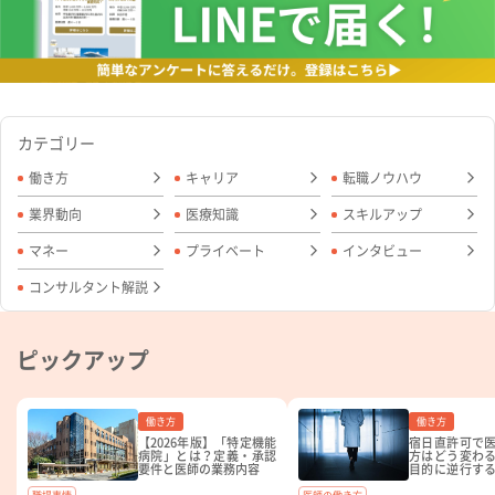
カテゴリー
働き方
キャリア
転職ノウハウ
業界動向
医療知識
スキルアップ
マネー
プライベート
インタビュー
コンサルタント解説
ピックアップ
働き方
働き方
【2026年版】「特定機能
宿日直許可で
病院」とは？定義・承認
方はどう変わ
要件と医師の業務内容
目的に逆行す
ルバイト選び