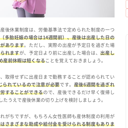
・産後休業制度は、労働基準法で定められた制度の一つ
（多胎妊娠の場合は14週間前）、産後は出産した日の
利があります
。ただし、実際の出産が予定日を過ぎた場
められます
が、予定日より前に出産した場合は、
出産し
め産前休暇は短くなる
ことを覚えておきましょう。
り、取得せずに出産日まで勤務することが認められてい
じられているので注意が必要
です。
産後6週間を過ぎれ
就労することができる
ので、産後できるだけ早く復帰し
したうえで産後休業の切り上げを検討しましょう。
われがちですが、もちろん女性医師も産休制度の利用が
後はさまざまな助成や給付金を受けられる制度もありま