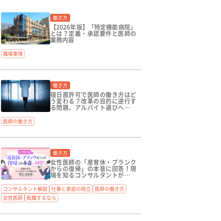
働き方
【2026年版】「特定機能病院」
とは？定義・承認要件と医師の
業務内容
職場事情
働き方
宿日直許可で医師の働き方はど
う変わる？改革の目的に逆行す
る問題、アルバイト選びへの影
響も考察
医師の働き方
働き方
女性医師の「産育休・ブランク
からの復帰」の本音に回答！現
場を知るコンサルタントが教え
る、両立・交渉術
コンサルタント解説
仕事と家庭の両立
医師の働き方
女性医師
転職するなら