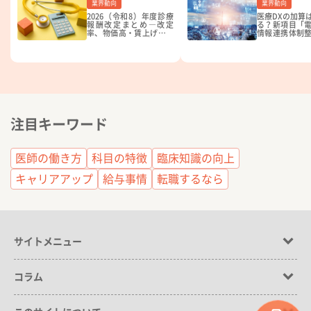
業界動向
業界動向
2026（令和8）年度診療
医療DXの加算
報酬改定まとめ―改定
る？新項目「
率、物価高・賃上げ対応
情報連携体制
を概説【医師向け】
の要件とは【20
療報酬改定】
注目キーワード
医師の働き方
科目の特徴
臨床知識の向上
キャリアアップ
給与事情
転職するなら
サイトメニュー
コラム