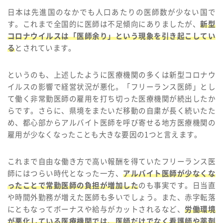
日本は先進国のなかでも人口あたりの医師数が少ない国で
す。これまで全国的に医師は不足傾向にありましたが、
新型
コロナウイルスは「医師余り」という現象を引き起こしてい
る
とされています。
というのも、上述したように医療機関の多くは新型コロナウ
イルスの影響で経営状況が悪化。「フリーランス医師」とし
て働く非常勤医師の雇用を打ち切った医療機関が続出したか
らです。さらに、県境をまたいだ移動の自粛が長く続いたた
め、都心部からアルバイト医師を呼び寄せる地方医療機関の
雇用が少なくなったことも大きな要因の1つと言えます。
これまで自由な働き方で高い報酬を得ていたフリーランス医
師にはつらい時代となった一方、
アルバイト医師が少なくな
ったことで常勤医師の負担が増加した
のも事実です。日当直
や時間外勤務が増えた医師も多いでしょう。また、赤字転落
にともなってボーナスや給与がカットされるなど、
労働環境
が悪化している医療機関では、医師だけでなく看護師や薬剤