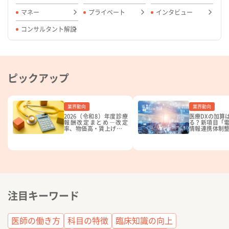
マネー
プライベート
インタビュー
コンサルタント解説
ピックアップ
業界動向
業界動向
2026（令和8）年度診療
医療DXの加算
報酬改定まとめ―改定
る？新項目「
率、物価高・賃上げ対応
情報連携体制
を概説【医師向け】
の要件とは【20
療報酬改定】
注目キーワード
医師の働き方
科目の特徴
臨床知識の向上