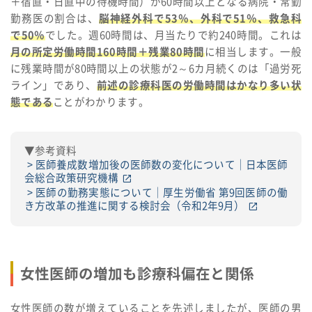
＋宿直・日直中の待機時間）が60時間以上となる病院・常勤
勤務医の割合は、
脳神経外科で53％、外科で51％、救急科
で50％
でした。週60時間は、月当たりで約240時間。これは
月の所定労働時間160時間＋残業80時間
に相当します。一般
に残業時間が80時間以上の状態が2～6カ月続くのは「過労死
ライン」であり、
前述の診療科医の労働時間はかなり多い状
態である
ことがわかります。
▼参考資料
医師養成数増加後の医師数の変化について｜日本医師
会総合政策研究機構
医師の勤務実態について｜厚生労働省 第9回医師の働
き方改革の推進に関する検討会（令和2年9月）
女性医師の増加も診療科偏在と関係
女性医師の数が増えていることを先述しましたが、医師の男