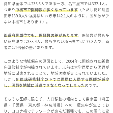
愛知県全体では236.6人である一方、名古屋市では332.1人。
つまり
中核市で医師数が多くなっています
（ただし愛知県豊
田市139.0人や福島県いわき市142.1人のように、医師数が少
ない中核市もあります）。
都道府県単位でも、医師数の差があります
。医師数が最も多
い徳島県では338.4人、最も少ない埼玉県では177.8人で、両
者には2倍弱の差があります。
このような地域偏在の原因として、2004年に開始された新臨
床研修制度が指摘されています。以前は大学医局から医師が
地域に派遣されることで、地域医療が支えられていました。
しかし
新臨床研修制度の下では医局に入局する医師が減少
し、医師を地域に派遣できなくなってしまった
のです。
そもそも医師に限らず、人口移動の傾向として東京圏（埼玉
県・千葉県・東京都・神奈川県）への一極集中が生じてお
り、コロナ禍でテレワークが進んだ職種でも、この傾向に変