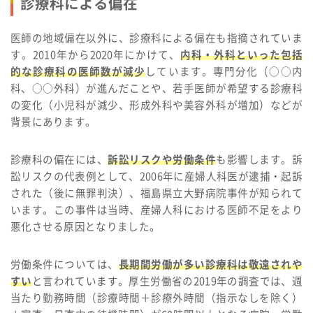
診療科による偏在
医師の地域偏在以外に、診療科による偏在も指摘されていま
す。2010年から2020年にかけて、
内科・外科といった包括
的な診療科の医師数が減少
しています。専門分化（○○内
科、○○外科）が進んだことや、若手医師が希望する診療科
の変化（小児科が減少、形成外科や美容外科が増加）などが
背景にあります。
診療科の偏在には、
訴訟リスクや労働条件
も影響します。訴
訟リスクの代表例として、2006年に産婦人科医が逮捕・起訴
された（後に無罪判決）、福島県立大野病院事件が知られて
います。この事件は当時、産婦人科における医師不足をより
悪化させる原因となりました。
労働条件については、
長期間労働が多い診療科は敬遠されや
すい
と言われています。厚生労働省の2019年の調査では、週
当たり勤務時間（診療時間＋診療外時間（指示なしを除く）