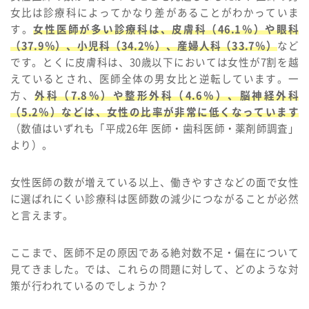
女比は診療科によってかなり差があることがわかっていま
す。
女性医師が多い診療科は、皮膚科（46.1％）や眼科
（37.9％）、小児科（34.2％）、産婦人科（33.7％）
など
です。とくに皮膚科は、30歳以下においては女性が7割を越
えているとされ、医師全体の男女比と逆転しています。一
方、
外科（7.8％）や整形外科（4.6％）、脳神経外科
（5.2％）などは、女性の比率が非常に低くなっています
（数値はいずれも「平成26年 医師・歯科医師・薬剤師調査」
より）。
女性医師の数が増えている以上、働きやすさなどの面で女性
に選ばれにくい診療科は医師数の減少につながることが必然
と言えます。
ここまで、医師不足の原因である絶対数不足・偏在について
見てきました。では、これらの問題に対して、どのような対
策が行われているのでしょうか？