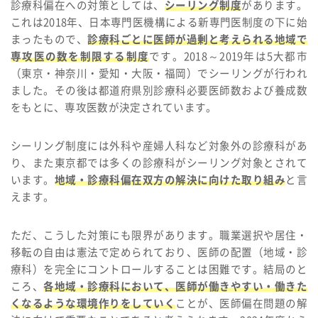
診療科偏在への対策としては、
シーリング制度
があります。
これは2018年、日本専門医機構による新専門医制度の下に始
まったもので、
診療科ごとに医師が過剰と考えられる地域で
専攻医の数を制限する制度
です。2018～2019年は5大都市
（東京・神奈川・愛知・大阪・福岡）でシーリングが行われ
ました。その後は都道府県別診療科必要医師数および養成数
をもとに、専攻医数が決定されています。
シーリング制度には外科や産婦人科など対象外の診療科があ
り、また東京都では多くの診療科がシーリング対象とされて
います。
地域・診療科偏在双方の解決に向けた取り組み
と言
えます。
ただ、こうした対策にも限界があります。職業選択や居住・
移転の自由は憲法で定められており、医師の配置（地域・診
療科）を完全にコントロールすることは困難です。結局のと
ころ、
各地域・診療科において、医師が働きやすい・働きた
くなるような環境作りをしていく
ことが、医師偏在問題の解