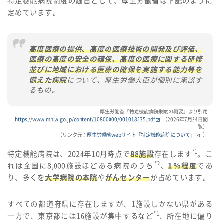
特定機能病院制度の趣旨として、厚生労働省は下記のように
定めています。
高度医療の提供、高度の医療技術の開発及び評価、
医療の高度の安全の確保、高度の医療に関する研修
並びに地域における医療の確保を実施する能力等を
備えた病院
について、厚生労働大臣が個別に承認す
るもの。
厚生労働省「特定機能病院制度の概要」より引用
https://www.mhlw.go.jp/content/10800000/001018535.pdf
（2026年7月24日閲
覧）
（リンク元：
厚生労働省webサイト「特定機能病院について」
）
*1
特定機能病院は、2024年10月時点で
88施設
存在します
。こ
*2
れは全国に8,000施設ほどある病院のうち
、
1％程度
であ
り、多くを
大学病院の本院
や
がんセンター
が占めています。
すべての都道府県に存在しますが、1施設しかない県がある
*1
一方で、東京都には16施設が集中するなど
、所在地に偏り