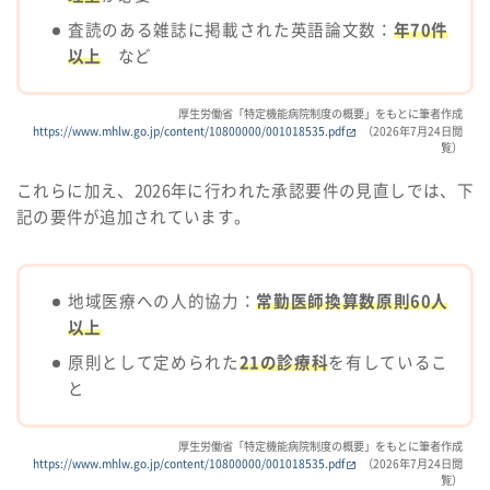
査読のある雑誌に掲載された英語論文数：
年70件
以上
など
厚生労働省「特定機能病院制度の概要」をもとに筆者作成
https://www.mhlw.go.jp/content/10800000/001018535.pdf
（2026年7月24日閲
覧）
これらに加え、2026年に行われた承認要件の見直しでは、下
記の要件が追加されています。
地域医療への人的協力：
常勤医師換算数原則60人
以上
原則として定められた
21の診療科
を有しているこ
と
厚生労働省「特定機能病院制度の概要」をもとに筆者作成
https://www.mhlw.go.jp/content/10800000/001018535.pdf
（2026年7月24日閲
覧）