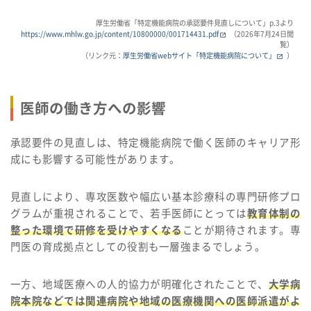
厚生労働省「特定機能病院の承認要件見直しについて」p.3より
https://www.mhlw.go.jp/content/10800000/001714431.pdf
（2026年7月24日閲
覧）
（リンク元：
厚生労働省webサイト「特定機能病院について」
）
医師の働き方への影響
承認要件の見直しは、特定機能病院で働く医師のキャリア形
成にも影響する可能性があります。
見直しにより、専攻医数や幅広い基本診療科の専門研修プロ
グラムが重視されることで、若手医師にとっては
教育体制の
整った環境で研修を受けやすくなる
ことが期待されます。専
門医の育成拠点としての役割も一層強まるでしょう。
一方、地域医療への人的協力が明確化されたことで、
大学病
院本院などでは関連病院や地域の医療機関への医師派遣がよ