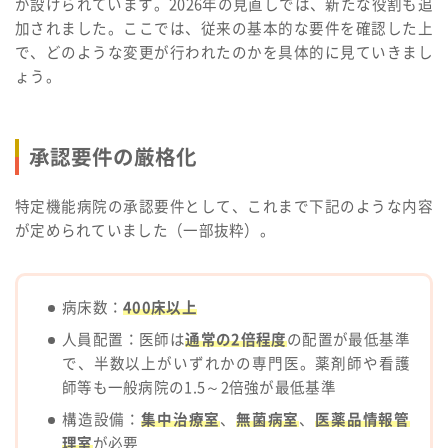
が設けられています。2026年の見直しでは、新たな役割も追
加されました。ここでは、従来の基本的な要件を確認した上
で、どのような変更が行われたのかを具体的に見ていきまし
ょう。
承認要件の厳格化
特定機能病院の承認要件として、これまで下記のような内容
が定められていました（一部抜粋）。
病床数：
400床以上
人員配置：医師は
通常の2倍程度
の配置が最低基準
で、半数以上がいずれかの専門医。薬剤師や看護
師等も一般病院の1.5～2倍強が最低基準
構造設備：
集中治療室
、
無菌病室
、
医薬品情報管
理室
が必要