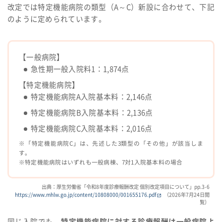
改定では特定機能病院の類型（A～C）新設に合わせて、下記
のように定められています。
【一般病院】
急性期一般入院料1：1,874点
【特定機能病院】
特定機能病院A入院基本料：2,146点
特定機能病院B入院基本料：2,136点
特定機能病院C入院基本料：2,016点
※「特定機能病院C」は、先述した3類型の「その他」が該当しま
す。
※特定機能病院はいずれも一般病棟、7対1入院基本料の場合
出典：厚生労働省「令和8年度診療報酬改定 個別改定項目について」pp.3-6
https://www.mhlw.go.jp/content/10808000/001655176.pdf
（2026年7月24日閲
覧）
同じ入院でも、
特定機能病院に対する診療報酬は一般病院よ