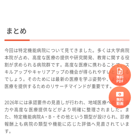
まとめ
今回は特定機能病院について見てきました。多くは大学病院
本院が占め、高度な医療の提供や研究開発、教育に関する役
割が求められる病院群です。高度な医療に携わることで、ス
キルアップやキャリアアップの機会が得られやすいと言える
無料
でしょう。そのためには最新の医療を学ぶ姿勢や、より良い
PDF
医療を提供するためのリサーチマインドが重要です。
無料
2026年には承認要件の見直しが行われ、地域医療への人的協
動画
力や高度な医療提供などがより明確に整理されました。ま
た、特定機能病院A・B・その他という類型が設けられ、診療
報酬上も病院の類型や機能に応じた評価へ見直されていま
す。