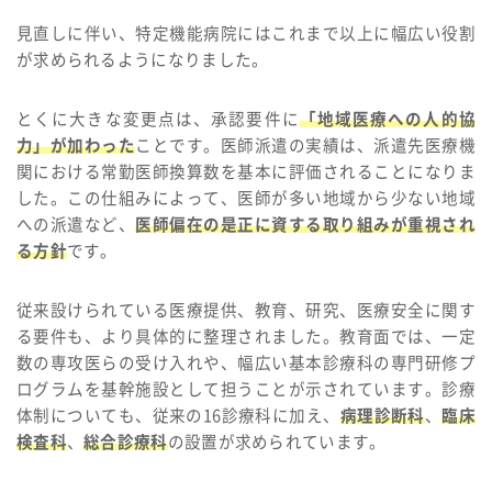
見直しに伴い、特定機能病院にはこれまで以上に幅広い役割
が求められるようになりました。
とくに大きな変更点は、承認要件に
「地域医療への人的協
力」が加わった
ことです。医師派遣の実績は、派遣先医療機
関における常勤医師換算数を基本に評価されることになりま
した。この仕組みによって、医師が多い地域から少ない地域
への派遣など、
医師偏在の是正に資する取り組みが重視され
る方針
です。
従来設けられている医療提供、教育、研究、医療安全に関す
る要件も、より具体的に整理されました。教育面では、一定
数の専攻医らの受け入れや、幅広い基本診療科の専門研修プ
ログラムを基幹施設として担うことが示されています。診療
体制についても、従来の16診療科に加え、
病理診断科
、
臨床
検査科
、
総合診療科
の設置が求められています。