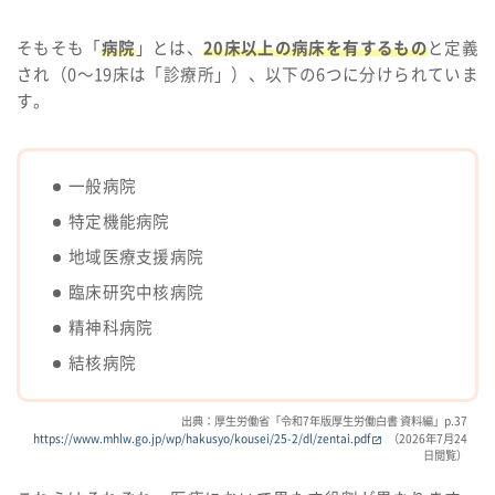
そもそも「
病院
」とは、
20床以上の病床を有するもの
と定義
され（0〜19床は「診療所」）、以下の6つに分けられていま
す。
一般病院
特定機能病院
地域医療支援病院
臨床研究中核病院
精神科病院
結核病院
出典：厚生労働省「令和7年版厚生労働白書 資料編」p.37
https://www.mhlw.go.jp/wp/hakusyo/kousei/25-2/dl/zentai.pdf
（2026年7月24
日閲覧）