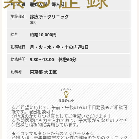
産婦人科、婦人科
募集科目
診療所・クリニック
施設種別
0床
時給10,000円
給与
月・火・水・金・土の内週2日
勤務曜日
9:30～18:00 休憩60分
勤務時間
東京都 大田区
勤務地
☆ご希望に応じて、午前・午後のみの半日勤務もご相談可
能です。曜日相談可！
☆地域のかかりつけ医としてご活躍いただけます！
☆予防医療にも力を入れており、子宮頸がんなどのワクチ
ン接種も積極的に実施しています。
★☆コンサルタントからのメッセージ★☆
産婦人科、更年期障害など女性の健康のためのクリニック