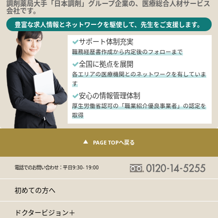
調剤薬局大手「日本調剤」グループ企業の、医療総合人材サービス
会社です。
豊富な求人情報とネットワークを駆使して、先生をご支援します。
サポート体制充実
職務経歴書作成から内定後のフォローまで
全国に拠点を展開
各エリアの医療機関とのネットワークを有していま
す
安心の情報管理体制
厚生労働省認可の「職業紹介優良事業者」の認定を
取得
PAGE TOPへ戻る
電話でのお問い合わせ：
平日9:30- 19:00
初めての方へ
ドクタービジョン＋