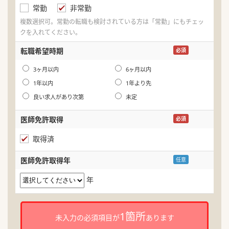
常勤
非常勤
希
複数選択可。常勤の転職も検討されている方は「常勤」にもチェッ
クを入れてください。
第
第
転職希望時期
必須
第
3ヶ月以内
6ヶ月以内
名
1年以内
1年より先
良い求人があり次第
未定
ふ
医師免許取得
必須
生
取得済
年
医師免許取得年
任意
年
1箇所
未入力の必須項目が
あります