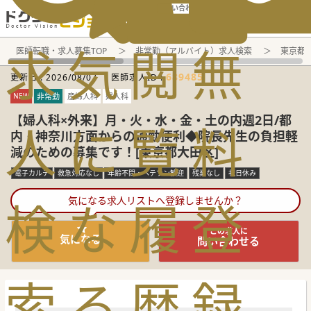
電話でのお問い合わせ：平日9:30-19:00
求
気
閲
無
医師転職・求人募集TOP
非常勤（アルバイト）求人検索
東京都 
689485
更新日 :
2026/08/07
医師求人ID :
NEW
非常勤
産婦人科
婦人科
【婦人科×外来】月・火・水・金・土の内週2日/都
人
に
覧
料
内・神奈川方面からの通勤便利◆院長先生の負担軽
減のための募集です！[東京都大田区]
電子カルテ
救急対応なし
年齢不問・ベテラン歓迎
残業なし
祝日休み
検
な
履
登
気になる求人リストへ登録しませんか？
この求人に
気になる
問い合わせる
索
る
歴
録