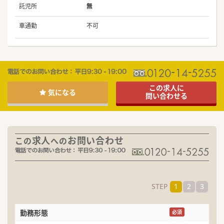
託児所
無
車通勤
不可
この求人に
気になる
問い合わせる
求人
お問い合わせ
この
への
STEP
1
2
3
勤務形態
専
必須