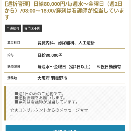
【透析管理】日給80,000円/毎週水～金曜日（週2日
から）/08:00～18:00/穿刺は看護師が担当していま
す
車通勤可
専門医不問
腎臓内科、泌尿器科、人工透析
募集科目
日給80,000円
給与
毎週水～金曜日（週2日以上） ※祝日勤務有
勤務曜日
大阪府 羽曳野市
勤務地
■週1日のみのご勤務です。
■透析管理をお願いします。
■穿刺は看護師が担当しています。
☆★コンサルタントからのメッセージ★☆
是非一度お問い合わせください。