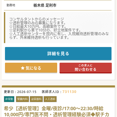
栃木県 足利市
勤務地
コンサルタントからのメッセージ
☆透析管理のみの募集になります。
☆日給最大10万円、高額案件です。
☆足利駅から車で10分の、好立地案件です。
☆人工透析センターを院内に有し、入院維持透析管理のみな
らず、外来維持透析も行っています。
詳細を見る
この求人に
気になる
問い合わせる
731130
更新日 :
2026-07-15
医師求人ID :
非常勤
腎臓内科
泌尿器科
人工透析
希少【透析管理】金曜/夜診/17:00～22:30/時給
10,000円/専門医不問・透析管理経験必須◆駅チカ