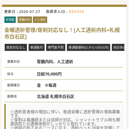
680356
更新日 :
2026-07-27
医師求人ID :
非常勤
腎臓内科
人工透析
金曜透析管理/穿刺対応なし！[人工透析内科×札幌
市白石区]
救急対応なし
車通勤可
専門医不問
車通勤便利(ICから10分以内)
祝日休み
腎臓内科、人工透析
募集科目
日給70,000円
給与
金 ※毎週
勤務曜日
北海道 札幌市白石区
勤務地
☆透析患者様の増加に伴い、毎週金曜に透析管理の増員募集
です。
☆穿刺は看護師または技師が対応、シャントトラブル時も関
連病院との連携体制がしっかりと取れています。
☆地域の皆さまのニーズに応え、透析ベッド28床を完備して