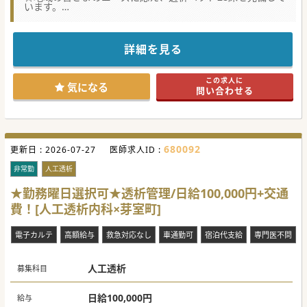
います。
★☆コンサルタントからのメッセージ★☆
市内で複数の施設の運営を行っている病院での非常勤医募集
詳細を見る
です。
消化器内科をメインで運営している病院ですが、透析患者様
の増加に伴い募集を行っております。
この求人に
日給の他に交通費も別途支給となりますので、ご興味のある
気になる
問い合わせる
先生はお気軽にお問い合わせください！
#年度内入職可
680092
更新日 :
2026-07-27
医師求人ID :
非常勤
人工透析
★勤務曜日選択可★透析管理/日給100,000円+交通
費！[人工透析内科×芽室町]
電子カルテ
高額給与
救急対応なし
車通勤可
宿泊代支給
専門医不問
人工透析
募集科目
日給100,000円
給与