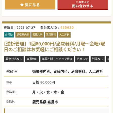
この求人に
おります。
気になる
問い合わせる
ご興味がございましたらお気軽にお問合せください。
455630
更新日 :
2026-07-27
医師求人ID :
非常勤
循環器内科
腎臓内科
泌尿器科
人工透析
【透析管理】1回80,000円/泌尿器科/月曜～金曜/曜
日のご相談はお気軽にご相談ください！
救急対応なし
車通勤可
年齢不問・ベテラン歓迎
紙カルテ
残業なし
専門
循環器内科、腎臓内科、泌尿器科、人工透析
募集科目
日給 80,000円
給与
月・火・水・木・金
勤務曜日
鹿児島県 霧島市
勤務地