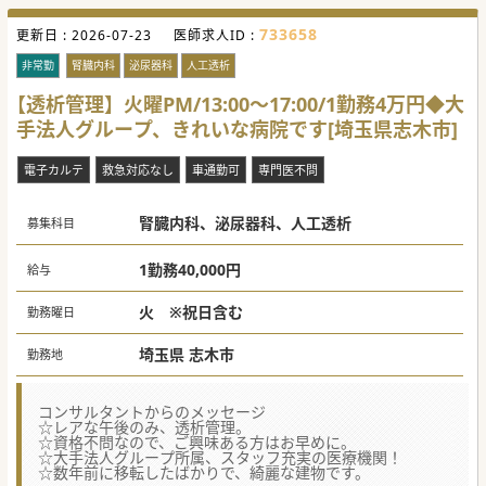
733658
更新日 :
2026-07-23
医師求人ID :
非常勤
腎臓内科
泌尿器科
人工透析
【透析管理】火曜PM/13:00～17:00/1勤務4万円◆大
手法人グループ、きれいな病院です[埼玉県志木市]
電子カルテ
救急対応なし
車通勤可
専門医不問
腎臓内科、泌尿器科、人工透析
募集科目
1勤務40,000円
給与
火 ※祝日含む
勤務曜日
埼玉県 志木市
勤務地
コンサルタントからのメッセージ
☆レアな午後のみ、透析管理。
☆資格不問なので、ご興味ある方はお早めに。
☆大手法人グループ所属、スタッフ充実の医療機関！
☆数年前に移転したばかりで、綺麗な建物です。