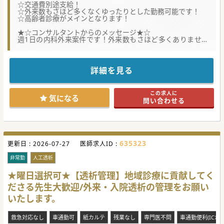
☆交通費別途支給！
☆外来数もさほど多くなくゆったりとした勤務可能です！
☆高齢者診療がメインとなります！
★☆コンサルタントからのメッセージ★☆
週1日の内科外来案件です！外来数もさほど多くありません
ので
無理なくご勤務できる環境です！
まずはご相談ください！
詳細を見る
この求人に
気になる
問い合わせる
635323
更新日 :
2026-07-27
医師求人ID :
非常勤
人工透析
★曜日選択可★【透析管理】地域診療に貢献してく
ださる先生大歓迎/外来・入院透析の管理をお願い
いたします。
救急対応なし
車通勤可
紙カルテ
残業なし
専門医不問
車通勤便利(ICから