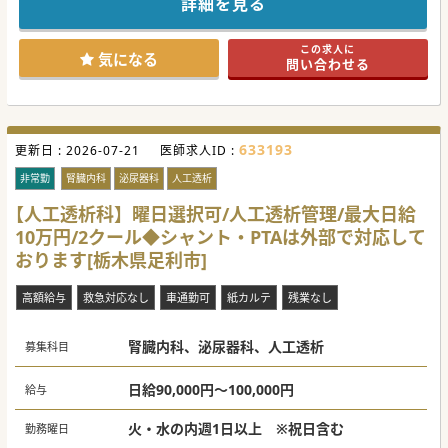
詳細を見る
この求人に
気になる
問い合わせる
633193
更新日 :
2026-07-21
医師求人ID :
非常勤
腎臓内科
泌尿器科
人工透析
【人工透析科】曜日選択可/人工透析管理/最大日給
10万円/2クール◆シャント・PTAは外部で対応して
おります[栃木県足利市]
高額給与
救急対応なし
車通勤可
紙カルテ
残業なし
腎臓内科、泌尿器科、人工透析
募集科目
日給90,000円～100,000円
給与
火・水の内週1日以上 ※祝日含む
勤務曜日