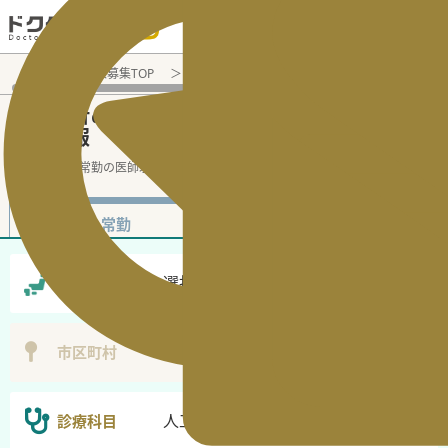
電話でのお問い合わせ：平日9:30-19:00
医師転職・求人募集TOP
非常勤（アルバイト）求人検索
人工透
人工透析
非常勤（アルバイト）医師求人・
の
転職情報
人工透析の非常勤の医師求人の検
...
続きを読む▼
非常勤
常勤
選択なし
勤務地
選択無し
市区町村
人工透析
診療科目