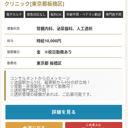
クリニック[東京都板橋区]
電子カルテ
救急対応なし
転科OK
年齢不問・ベテラン歓迎
専門医不問
腎臓内科、泌尿器科、人工透析
募集科目
時給10,000円
給与
金 ※祝日勤務あり
勤務曜日
東京都 板橋区
勤務地
コンサルタントからのメッセージ
☆池袋駅から5分、最寄駅から4分の好立地！
☆常勤・非常勤先と併せて勤務可！
☆透析専門医は不問！
☆透析管理の経験があれば、ご応募可能です。
詳細を見る
この求人に
気になる