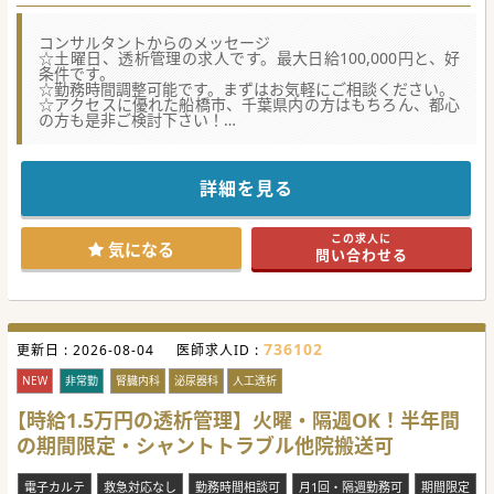
コンサルタントからのメッセージ
☆土曜日、透析管理の求人です。最大日給100,000円と、好
条件です。
☆勤務時間調整可能です。まずはお気軽にご相談ください。
☆アクセスに優れた船橋市、千葉県内の方はもちろん、都心
の方も是非ご検討下さい！
☆テレビでも取り上げられる有名病院、様々な専門科があ
り、質の高い医療を提供しています！
詳細を見る
この求人に
気になる
問い合わせる
736102
更新日 :
2026-08-04
医師求人ID :
NEW
非常勤
腎臓内科
泌尿器科
人工透析
【時給1.5万円の透析管理】火曜・隔週OK！半年間
の期間限定・シャントトラブル他院搬送可
電子カルテ
救急対応なし
勤務時間相談可
月1回・隔週勤務可
期間限定