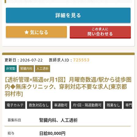
詳細を見る
この求人に
気になる
問い合わせる
725553
更新日 :
2026-07-22
医師求人ID :
非常勤
腎臓内科
人工透析
【透析管理×隔週or月1回】月曜奇数週/駅から徒歩圏
内◆無床クリニック、穿刺対応不要な求人[東京都
羽村市]
電子カルテ
救急対応なし
車通勤可
月1回・隔週勤務可
残業なし
専門医
腎臓内科、人工透析
募集科目
日給80,000円
給与