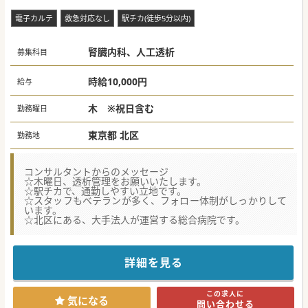
電子カルテ
救急対応なし
駅チカ(徒歩5分以内)
腎臓内科、人工透析
募集科目
時給10,000円
給与
木 ※祝日含む
勤務曜日
東京都 北区
勤務地
コンサルタントからのメッセージ
☆木曜日、透析管理をお願いいたします。
☆駅チカで、通勤しやすい立地です。
☆スタッフもベテランが多く、フォロー体制がしっかりして
います。
☆北区にある、大手法人が運営する総合病院です。
詳細を見る
この求人に
気になる
問い合わせる