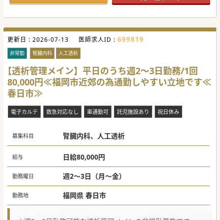
699819
更新日 :
2026-07-13
医師求人ID :
非常勤
腎臓内科
人工透析
【透析管理メイン】平日のうち週2～3日勤務/1回
80,000円≪福岡市近郊の為通勤しやすい立地です≪
春日市≫
電子カルテ
救急対応なし
車通勤可
託児施設あり
祝日休み
腎臓内科、人工透析
募集科目
日給80,000円
給与
週2～3日（月～金）
勤務曜日
福岡県 春日市
勤務地