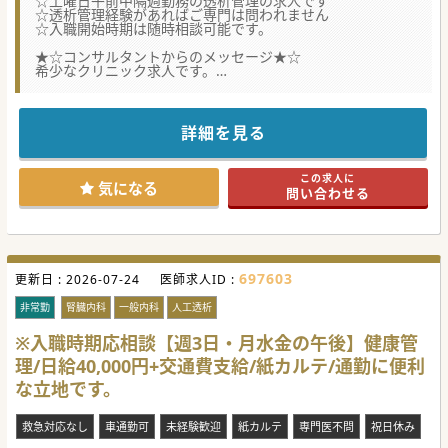
☆土曜日午前中隔週勤務の透析管理の求人です
☆透析管理経験があればご専門は問われません
☆入職開始時期は随時相談可能です。
★☆コンサルタントからのメッセージ★☆
希少なクリニック求人です。
地域の透析クリニックなので、基本的にはかかりつけの患者
様が多く
落ち着いている方がほとんどです。
要領を得ている看護師や臨床工学技士が所属しているので
詳細を見る
医師も落ち着いてお仕事していただける環境かと思います。
少しでもご興味ございましたらお気軽にお問い合わせくださ
い。
この求人に
気になる
問い合わせる
697603
更新日 :
2026-07-24
医師求人ID :
非常勤
腎臓内科
一般内科
人工透析
※入職時期応相談【週3日・月水金の午後】健康管
理/日給40,000円+交通費支給/紙カルテ/通勤に便利
な立地です。
救急対応なし
車通勤可
未経験歓迎
紙カルテ
専門医不問
祝日休み