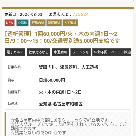
735524
更新日 :
2026-08-03
医師求人ID :
NEW
非常勤
腎臓内科
泌尿器科
人工透析
【透析管理】1回60,000円/火・木の内週1日～2
日/9：00～15：00/交通費別途5,000円支給です
電子カルテ
救急対応なし
車通勤可
ブランク可
年齢不問・ベテラン歓迎
腎臓内科、泌尿器科、人工透析
募集科目
日給60,000円
給与
火・木の内週1日～2日
勤務曜日
愛知県 名古屋市昭和区
勤務地
☆名古屋市内中心部にあるクリニックで好立地です
☆法人グループで安定した経営をされているので安心してご
勤務できます
☆残業もないのでQOL◎です