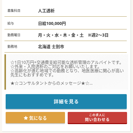
人工透析
募集科目
日給100,000円
給与
月・火・水・木・金・土 ※週2～3日
勤務曜日
北海道 士別市
勤務地
☆1日10万円+交通費支給可能な透析管理のアルバイトです。
☆外来・入院透析のご対応をお願いいたします。
☆高齢化が進む地域での勤務となり、地医医療に関心が高い
先生にもおすすめです。
★☆コンサルタントからのメッセージ★☆
現在常勤医1人体制のため、体制強化のための増員募集とな
ります。
勤務曜日もご相談可能となりますので、
詳細を見る
地域診療に関心の高い先生のご応募をぜひお待ちしておりま
す！
この求人に
気になる
問い合わせる