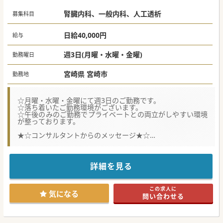
腎臓内科、一般内科、人工透析
募集科目
日給40,000円
給与
週3日(月曜・水曜・金曜)
勤務曜日
宮崎県 宮崎市
勤務地
☆月曜・水曜・金曜にて週3日のご勤務です。
☆落ち着いたご勤務環境がございます。
☆午後のみのご勤務でプライベートとの両立がしやすい環境
が整っております。
★☆コンサルタントからのメッセージ★☆
宮崎市のクリニックでの透析管理非常勤医師募集です。
週3日・午後のみの勤務で、透析の穿刺等は常勤医師・スタ
ッフが行うため、回診をメインにご担当いただきます。
お車はもちろん、公共交通機関での通勤に便利な立地にござ
詳細を見る
います。
ご興味ございましたらまずはお問合せくださいませ。
この求人に
気になる
問い合わせる