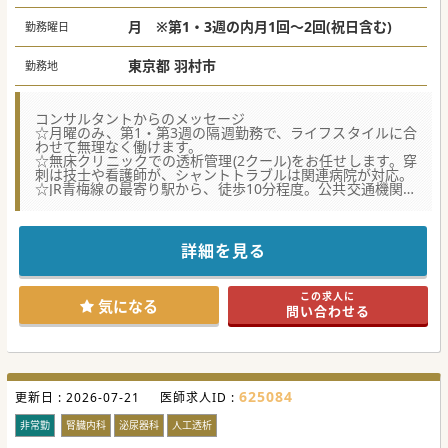
月 ※第1・3週の内月1回～2回(祝日含む)
勤務曜日
東京都 羽村市
勤務地
コンサルタントからのメッセージ
☆月曜のみ、第1・第3週の隔週勤務で、ライフスタイルに合
わせて無理なく働けます。
☆無床クリニックでの透析管理(2クール)をお任せします。穿
刺は技士や看護師が、シャントトラブルは関連病院が対応。
☆JR青梅線の最寄り駅から、徒歩10分程度。公共交通機関だ
けでなくマイカー通勤をご希望の場合も、事前にご相談いた
だけます。
☆救急対応は一切なく、残業もほぼ発生しないため、定時で
スムーズに退勤可能です。
詳細を見る
この求人に
気になる
問い合わせる
625084
更新日 :
2026-07-21
医師求人ID :
非常勤
腎臓内科
泌尿器科
人工透析