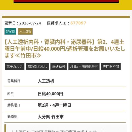
677097
更新日 :
2026-07-24
医師求人ID :
非常勤
人工透析
【人工透析内科・腎臓内科・泌尿器科】第2、4週土
曜日午前中/日給40,000円/透析管理をお願いいたし
ます≪竹田市≫
電子カルテ
救急対応なし
車通勤可
月1回・隔週勤務可
専門医不問
人工透析
募集科目
日給40,000円
給与
第2週・4週土曜日
勤務曜日
大分県 竹田市
勤務地