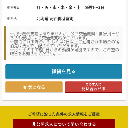
月・火・水・木・金・土 ※週1～3日
勤務曜日
北海道 河西郡芽室町
勤務地
☆飛行機代支給はありませんが、公共交通機関・自家用車ど
ちらも規程により交通費支給がございます。
☆前泊される場合、もしくは2日以上ご勤務される場合の宿
泊先は法人で手配させていただきます。
☆月～土の中で週1日からの勤務が可能ですので、ご希望の
曜日をお知らせください。
★☆コンサルタントからのメッセージ☆★
十勝管内で透析管理をお願いできる非常勤医を募集しており
詳細を見る
ます。
勤務日数や曜日の選択が可能ですので、お気軽にお問合せく
ださい。
この求人に
帯広から電車で20分程度、札幌からも特急電車で150分程度
気になる
問い合わせる
の距離感です！
ご希望に沿った条件の求人情報をご提案
非公開求人について問い合わせる