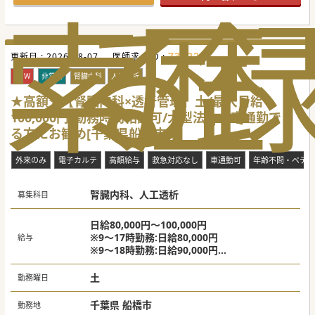
索
る
歴
731226
更新日 :
2026-08-07
医師求人ID :
NEW
非常勤
腎臓内科
人工透析
★高額★【腎臓内科×透析管理】土/最大日給
100,000円/勤務時間相談可/大型法人◆車通勤でき
る方にお勧め[千葉県船橋市]
外来のみ
電子カルテ
高額給与
救急対応なし
車通勤可
年齢不問・ベテラ
腎臓内科、人工透析
募集科目
日給80,000円～100,000円
※9～17時勤務:日給80,000円
給与
※9～18時勤務:日給90,000円
※9～19時勤務:日給100,000円
土
勤務曜日
千葉県 船橋市
勤務地