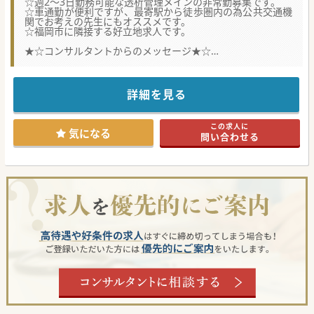
☆週2～3日勤務可能な透析管理メインの非常勤募集です。
☆車通勤が便利ですが、最寄駅から徒歩圏内の為公共交通機
関でお考えの先生にもオススメです。
☆福岡市に隣接する好立地求人です。
★☆コンサルタントからのメッセージ★☆
春日市にある一般病院で複数勤務可能な非常勤募集です。
勤務曜日は平日の中からご相談可能です。
常勤も同時募集中の為、常勤でもご検討されている先生はぜ
ひお問い合わせいただけると幸いです。
詳細を見る
この求人に
気になる
問い合わせる