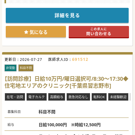
詳細を見る
この求人に
気になる
問い合わせる
691512
更新日 :
2026-07-27
医師求人ID :
非常勤
科目不問
【訪問診療】日給10万円/曜日選択可/8:30～17:30◆
住宅地エリアのクリニック[千葉県習志野市]
在宅・訪問
電子カルテ
高額給与
救急対応なし
転科OK
未経験歓迎
ブ
科目不問
募集科目
日給100,000円 ※時給12,500円
給与