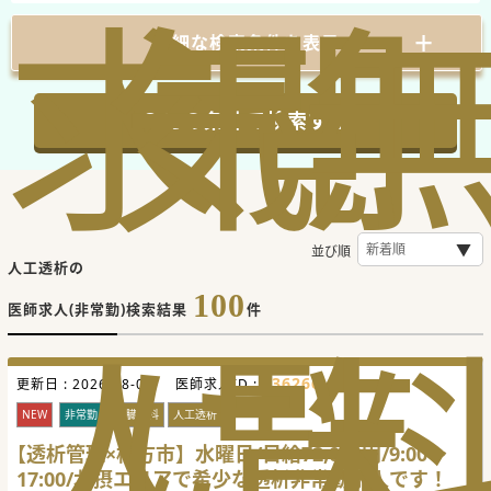
求
気
閲
詳細な検索条件を表示
この条件で検索する
並び順
人工透析の
100
医師求人(非常勤)検索結果
件
人
に
覧
736266
更新日 :
2026-08-07
医師求人ID :
NEW
非常勤
腎臓内科
人工透析
【透析管理×枚方市】水曜日/日給72,000円/9:00～
17:00/北摂エリアで希少な透析非常勤求人です！