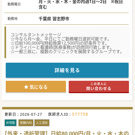
月・火・水・木・金の内週1日～2日 ※祝日
勤務曜日
含む
千葉県 習志野市
勤務地
コンサルタントメッセージ
☆今なら月～金、平日にてご勤務曜日選択可能です。
☆日給100,000円(時給換算12,500円)の好条件です。
☆ドライバーと看護師(医療事務)が訪問同行致します。
☆一都三県に、複数のクリニックを展開するグループです。
詳細を見る
この求人に
気になる
問い合わせる
577758
更新日 :
2026-07-27
医師求人ID :
非常勤
腎臓内科
人工透析
【外来・透析管理】日給80,000円/月・火・水・木の