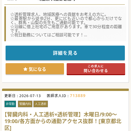
☆透析管理求人、地域医療への貢献をお考えの方に。
☆最寄駅から徒歩2分、更にICも近いので都心からだけでな
く、群馬・山梨の先生もご通勤可能です。
☆沿線に借上社宅のご用意があります。車で30分程度の距離
です。
☆祝日勤務についてはご相談可能です！
★☆コンサルタントからのメッセージ★☆
豊かな自然に囲まれた地域でご勤務頂きます。
維持透析となりますので、シャント造設・対応は、本院か近
詳細を見る
隣の医療機関での対応となります。
地域密着の医療機関となりますので、ゆったりとご勤務され
たい方にピッタリです。
この求人に
電車・お車共にアクセスが良い場所にあります。
気になる
問い合わせる
住環境もご相談可能ですので、是非お問合せください。
713889
更新日 :
2026-07-13
医師求人ID :
非常勤
腎臓内科
人工透析
【腎臓内科・人工透析×透析管理】木曜日/9:00～
19:00/各方面からの通勤アクセス抜群！[東京都北
区]