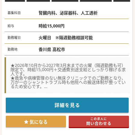
腎臓内科、泌尿器科、人工透析
募集科目
時給15,000円
給与
火曜日 ※隔週勤務相談可能
勤務曜日
香川県 高松市
勤務地
★2026年10月から2027年3月末までの火曜（隔週勤務も可）
限定で、時給15,000円＋交通費別途支給としっかり稼げる求
人です。
★救急や病棟管理のない無床クリニックでのご勤務となり、
万が一のシャントトラブル時も他院への搬送体制が整ってい
るため安心です。
★早く業務が終了した際はそのままご帰宅が可能で、最寄り
駅からも徒歩8分とアクセス良好な環境です。
詳細を見る
この求人に
気になる
問い合わせる