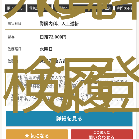
電子カルテ
救急対応なし
車通勤可
年齢不問・ベテラン歓迎
専門医不問
腎臓内科、人工透析
募集科目
日給72,000円
給与
検
な
履
水曜日
勤務曜日
大阪府 枚方市
勤務地
☆透析管理の非常勤求人です
☆お車でのご通勤が便利ですが、バスでのご通勤も可能です
☆透析管理経験があれば科目不問です
★☆コンサルタントからのメッセージ★☆
託児所もございますので子育て中のドクターも是非、ご応募
ください。
ご興味がございましたらお気軽にお問い合わせください。
詳細を見る
この求人に
気になる
問い合わせる