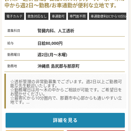
中から週2日～勤務/お車通勤が便利な立地です。
電子カルテ
救急対応なし
車通勤可
専門医不問
車通勤便利(ICから10分以内
腎臓内科、人工透析
募集科目
日給80,000円
給与
週2日(月～木曜)
勤務曜日
沖縄県 島尻郡与那原町
勤務地
☆透析管理の非常勤募集でございます。週2日以上ご勤務可
能な先生歓迎いたします。
☆勤務曜日は月～木の中からご相談が可能です。ご希望日を
お聞かせください。
☆最寄ICから10分圏内で、那覇市中心部からも通いやすい立
地です。
★☆コンサルタントからのメッセージ★☆
開院以来地域のニーズに応えて医療機関や診療体制も充実さ
せ、
詳細を見る
現在では救急～回復期リハビリテーション、慢性期医療まで
対応しています。
関連施設とも連携を図り、退院後のサポートにも力を入れて