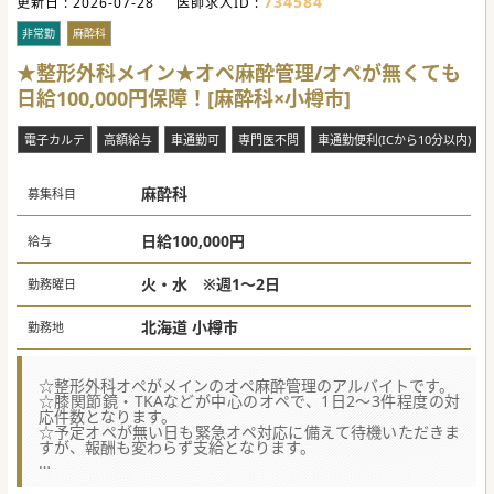
734584
更新日 :
は、新宿から約40分程度と都心からのアクセスも良好です。
2026-07-28
医師求人ID :
駅周辺は緑豊かな住宅地が広がります。通勤は、行きは駅か
らタクシー利用可(全額支給)、帰りは送迎ありと非常に便利
非常勤
麻酔科
です。高待遇で訪問診療のご経験を積みたい先生に、ぜひお
勧めしたい求人です。
★整形外科メイン★オペ麻酔管理/オペが無くても
日給100,000円保障！[麻酔科×小樽市]
電子カルテ
高額給与
車通勤可
専門医不問
車通勤便利(ICから10分以内)
麻酔科
募集科目
日給100,000円
給与
火・水 ※週1～2日
勤務曜日
北海道 小樽市
勤務地
☆整形外科オペがメインのオペ麻酔管理のアルバイトです。
☆膝関節鏡・TKAなどが中心のオペで、1日2～3件程度の対
応件数となります。
☆予定オペが無い日も緊急オペ対応に備えて待機いただきま
すが、報酬も変わらず支給となります。
☆★コンサルタントからのメッセージ☆★