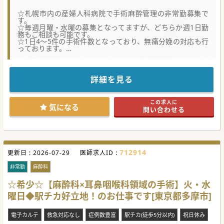
☆札幌市内の産婦人科病院で手術麻酔管理の非常勤募集で
す。
☆毎週月曜・水曜の募集となってますが、どちらか週1日勤
務もご相談も可能です。
☆1日4～5件の手術件数となっており、無痛分娩の対応も行
っております。
★☆コンサルタントからのメッセージ★☆
分娩件数が市内随一の病院で、オペ麻酔の非常勤募集となり
詳細を見る
ます。
産科に限らず婦人科オペのご対応もお願いしております。
最寄り地下鉄駅徒歩圏内で通勤の利便性が高く、公共交通機
この求人に
関での通勤をお考えの先生もご安心ください。
気になる
問い合わせる
712914
更新日 :
2026-07-29
医師求人ID :
非常勤
麻酔科
☆希少☆【麻酔科×耳鼻咽喉科領域の手術】火・水
曜日◆駅チカ好立地！のお仕事です[東京都多摩市]
電子カルテ
救急対応なし
症例数豊富
駅チカ(徒歩5分以内)
祝日休み