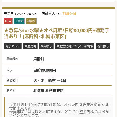
735946
更新日 :
2026-08-05
医師求人ID :
NEW
非常勤
麻酔科
★急募/火or水曜★オペ麻酔/日給80,000円+通勤手
当あり！[麻酔科×札幌市東区]
電子カルテ
車通勤可
残業なし
車通勤便利(ICから10分以内)
祝日休み
麻酔科
募集科目
日給80,000円
給与
火・木 ※週1～2日
勤務曜日
北海道 札幌市東区
勤務地
☆平日週1日からご相談可能な、オペ麻酔管理業務の定期非
常勤求人です。
☆募集曜日は火曜と木曜ですが、どちらも整形外科のオペが
メインとなります。