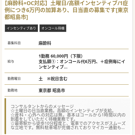
【麻酔科×OC対応】土曜日/高額インセンティブ/1症
例につき6万円の加算あり、日当直の募集です[東京
都昭島市]
インセンティブあり
オンコール待機
麻酔科
募集科目
1勤務 60,000円（下限）
支払額①：オンコール代6万円、＋症例毎にイ
給与
ンセンティブ
支払額②：症例1件につき6万円 （麻酔開始か
土 ※祝日含む
勤務曜日
ら2時間まで、以後5000円/30分追加、麻酔終
了時間まで）
東京都 昭島市
勤務地
コンサルタントからのメッセージ
☆土曜日の日当直業務。高額のインセンティブが支給。
☆産科・心外への対応は無。基本はコールから1時間以内の
到着をしていただく待機業務です。
☆最寄駅から徒歩10分程度と、電車でのアクセスがスムーズ
な立地です。無料駐車場が完備されておりマイカー通勤も可
能。