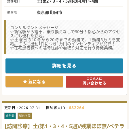
土(第2・3・4・5週)の内月1～4回
勤務曜日
東京都 町田市
勤務地
コンサルタントメッセージ
☆新宿駅から電車、乗り換えなしで30分！都心からのアクセ
スにも優れた立地。
☆土曜日の10時から20時までの勤務で、1勤務5万円を支
給。さらに出動1件につき1万円のインセンティブが加算！
☆在宅患者様への臨時往診や看取り対応を行う待機業務。主
治医と当直事務が連携した上で要請が入るシステムです。
☆最寄駅から徒歩圏内にある快適なマンションの一室が待機
場所となります。出動時は当直事務が運転する車に同乗する
ため、先生ご自身の運転は不要です。
詳細を見る
この求人に
気になる
問い合わせる
682264
更新日 :
2026-07-31
医師求人ID :
非常勤
科目不問
【訪問診療】土(第1・3・4・5週)/残業ほぼ無/ベテラ