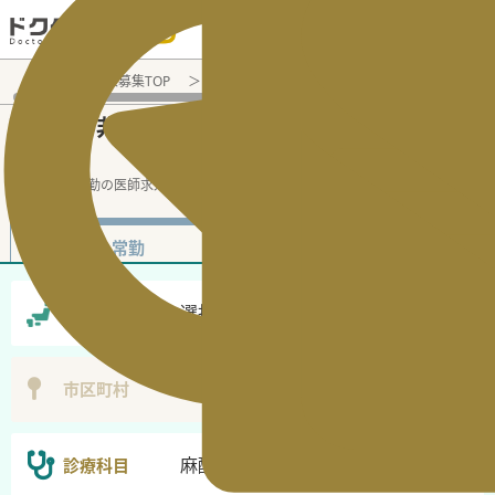
電話でのお問い合わせ：平日9:30-19:00
医師転職・求人募集TOP
非常勤（アルバイト）求人検索
麻酔科
麻酔科
非常勤（アルバイト）医師求人・転
の
職情報
麻酔科の非常勤の医師求人の検索
...
続きを読む▼
非常勤
常勤
選択なし
勤務地
選択無し
市区町村
麻酔科
診療科目