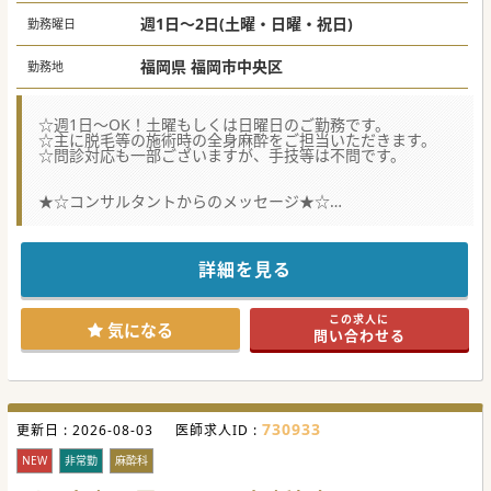
週1日～2日(土曜・日曜・祝日)
勤務曜日
福岡県 福岡市中央区
勤務地
☆週1日～OK！土曜もしくは日曜日のご勤務です。
☆主に脱毛等の施術時の全身麻酔をご担当いただきます。
☆問診対応も一部ございますが、手技等は不問です。
★☆コンサルタントからのメッセージ★☆
2026年9月新規開院予定のクリニックでの土日非常勤麻酔科
非常勤医師募集です。
美容クリニックですが、痛みを伴う施術対応時には麻酔科医
師を配置するというコンセプトを持っており、
詳細を見る
福岡院でもその体制を実現するために、この度募集を行って
おります。
美容のご経験は不問で、美容の経験を積みたいという方は新
この求人に
たに学ぶ事も可能な環境が整っております。
気になる
問い合わせる
ご興味ございましたらお気軽にお問合せくださいませ。
730933
更新日 :
2026-08-03
医師求人ID :
NEW
非常勤
麻酔科