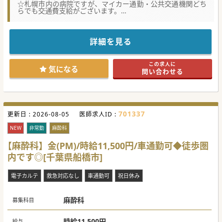
☆札幌市内の病院ですが、マイカー通勤・公共交通機関どち
らでも交通費支給がございます。
☆★コンサルタントからのメッセージ☆★
二次救急病院にてオペ麻酔の非常勤アルバイトの募集です。
詳細を見る
火曜と木曜の募集で週1日から勤務可能となります。
ご興味がございましたら先生はお気軽にお問い合わせくださ
い！
この求人に
気になる
問い合わせる
701337
更新日 :
2026-08-05
医師求人ID :
NEW
非常勤
麻酔科
【麻酔科】金(PM)/時給11,500円/車通勤可◆徒歩圏
内です◎[千葉県船橋市]
電子カルテ
救急対応なし
車通勤可
祝日休み
麻酔科
募集科目
時給11,500円
給与