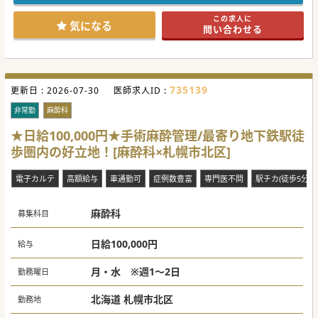
最寄ICよりお車で3分、JR最寄駅より徒歩圏内と、ご通勤し
やすい立地です。
この求人に
少しでもご興味いただけましたら、お気軽にお問い合わせく
気になる
問い合わせる
ださいませ。
735139
更新日 :
2026-07-30
医師求人ID :
非常勤
麻酔科
★日給100,000円★手術麻酔管理/最寄り地下鉄駅徒
歩圏内の好立地！[麻酔科×札幌市北区]
電子カルテ
高額給与
車通勤可
症例数豊富
専門医不問
駅チカ(徒歩5分以
麻酔科
募集科目
日給100,000円
給与
月・水 ※週1～2日
勤務曜日
北海道 札幌市北区
勤務地