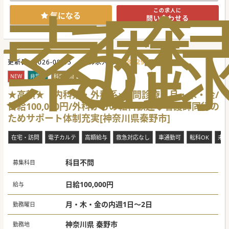
索
る
歴
この求人に
気になる
問い合わせる
683295
更新日 :
2026-08-05
医師求人ID :
NEW
非常勤
科目不問
★高額★【内科系・外科系×訪問診療】月・木・金/
日給100,000円/外科からの転科歓迎◆看護師同行の
ためサポート体制充実[神奈川県秦野市]
在宅・訪問
電子カルテ
高額給与
救急対応なし
車通勤可
転科OK
未経
科目不問
募集科目
日給100,000円
給与
月・木・金の内週1日～2日
勤務曜日
神奈川県 秦野市
勤務地