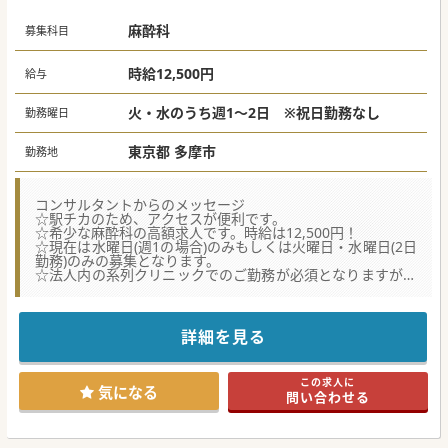
麻酔科
募集科目
時給12,500円
給与
火・水のうち週1～2日 ※祝日勤務なし
勤務曜日
東京都 多摩市
勤務地
コンサルタントからのメッセージ
☆駅チカのため、アクセスが便利です。
☆希少な麻酔科の高額求人です。時給は12,500円！
☆現在は水曜日(週1の場合)のみもしくは火曜日・水曜日(2日
勤務)のみの募集となります。
☆法人内の系列クリニックでのご勤務が必須となりますが、
割合はご相談が可能です。
詳細を見る
この求人に
気になる
問い合わせる