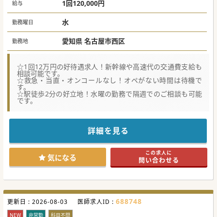
1回120,000円
給与
水
勤務曜日
愛知県 名古屋市西区
勤務地
☆1回12万円の好待遇求人！新幹線や高速代の交通費支給も
相談可能です。
☆救急・当直・オンコールなし！オペがない時間は待機で
す。
☆駅徒歩2分の好立地！水曜の勤務で隔週でのご相談も可能
です。
詳細を見る
この求人に
気になる
問い合わせる
688748
更新日 :
2026-08-03
医師求人ID :
NEW
非常勤
科目不問