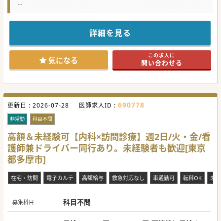
☆★コンサルタントからのメッセージ☆★
平日週1日からご相談が可能となっておりますので、
先生のご希望曜日や日数をお知らせください。
詳細を見る
研究日のアルバイト先をお探しの先生にもオススメの求人で
す！
この求人に
気になる
問い合わせる
690778
更新日 :
2026-07-28
医師求人ID :
非常勤
科目不問
高額＆未経験可【内科×訪問診療】週2日/火・金/看
護師兼ドライバー同行あり。未経験者も歓迎[東京
都多摩市]
在宅・訪問
電子カルテ
高額給与
救急対応なし
車通勤可
転科OK
未経
科目不問
募集科目