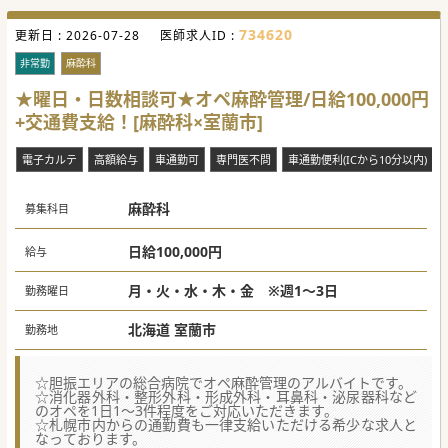
734620
更新日 :
2026-07-28
医師求人ID :
非常勤
麻酔科
★曜日・日数相談可★オペ麻酔管理/日給100,000円
+交通費支給！[麻酔科×室蘭市]
電子カルテ
高額給与
車通勤可
専門医不問
車通勤便利(ICから10分以内)
麻酔科
募集科目
日給100,000円
給与
月・火・水・木・金 ※週1～3日
勤務曜日
北海道 室蘭市
勤務地
☆胆振エリアの総合病院でオペ麻酔管理のアルバイトです。
☆消化器外科・整形外科・形成外科・耳鼻科・泌尿器科など
のオペを1日1～3件程度をご対応いただきます。
☆札幌市内からの通勤費も一律支給いただける希少な求人と
なっております。