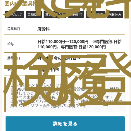
圏内[千葉県柏市]
電子カルテ
高額給与
救急対応なし
車通勤可
専門医不問
祝日休み
麻酔科
募集科目
日給110,000円～120,000円 ※専門医無:日給
検
な
履
給与
110,000円、専門医有:日給120,000円
月・火・金の内週1日～
勤務曜日
千葉県 柏市
勤務地
コンサルタントからのメッセージ
☆1980年代に開院した病院で、複数診療科を標榜し、地域に
貢献してきた医療機関です。
☆専門医未保有の先生も、日給11万円と高額給与です！
☆施設設備などハード面だけでなく、教育体制や温かい組織
風土など、ソフト面も充実した環境です。
☆最寄駅から徒歩圏内、アクセス便利な立地にございます。
マイカー通勤も可能です。
詳細を見る