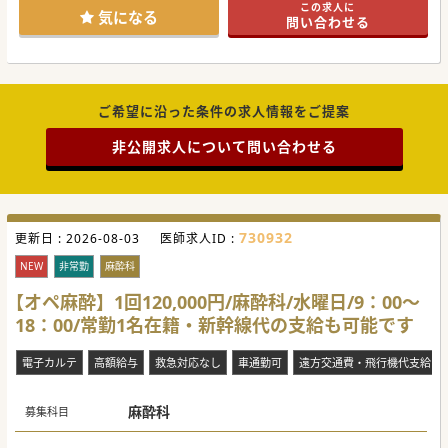
この求人に
気になる
問い合わせる
ご希望に沿った条件の求人情報をご提案
非公開求人について問い合わせる
730932
更新日 :
2026-08-03
医師求人ID :
NEW
非常勤
麻酔科
【オペ麻酔】1回120,000円/麻酔科/水曜日/9：00～
18：00/常勤1名在籍・新幹線代の支給も可能です
電子カルテ
高額給与
救急対応なし
車通勤可
遠方交通費・飛行機代支給
麻酔科
募集科目