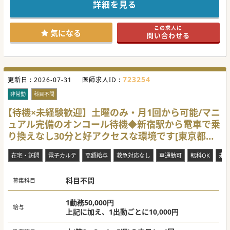
詳細を見る
この求人に
気になる
問い合わせる
723254
更新日 :
2026-07-31
医師求人ID :
非常勤
科目不問
【待機×未経験歓迎】土曜のみ・月1回から可能/マニ
ュアル完備のオンコール待機◆新宿駅から電車で乗
り換えなし30分と好アクセスな環境です[東京都町
田市]
在宅・訪問
電子カルテ
高額給与
救急対応なし
車通勤可
転科OK
未経
科目不問
募集科目
1勤務50,000円
給与
上記に加え、1出動ごとに10,000円