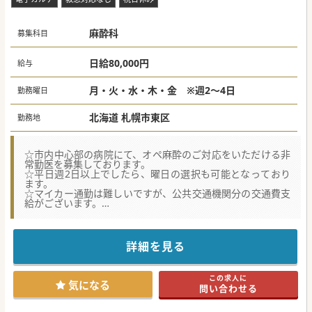
麻酔科
募集科目
日給80,000円
給与
月・火・水・木・金 ※週2～4日
勤務曜日
北海道 札幌市東区
勤務地
☆市内中心部の病院にて、オペ麻酔のご対応をいただける非
常勤医を募集しております。
☆平日週2日以上でしたら、曜日の選択も可能となっており
ます。
☆マイカー通勤は難しいですが、公共交通機関分の交通費支
給がございます。
☆★コンサルタントからのメッセージ☆★
市内中心部にございます総合病院での、オペ麻酔アルバイト
詳細を見る
求人です。
最寄り駅から徒歩圏内のため、公共交通機関でも負担少なく
ご通勤いただける立地です。
この求人に
ご興味をお持ちいただけましたらお気軽にお問い合わせくだ
気になる
問い合わせる
さい！