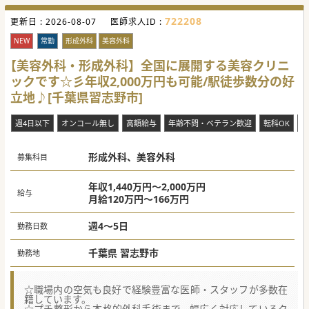
722208
更新日 :
2026-08-07
医師求人ID :
NEW
常勤
形成外科
美容外科
【美容外科・形成外科】全国に展開する美容クリニ
ックです☆彡年収2,000万円も可能/駅徒歩数分の好
立地♪[千葉県習志野市]
週4日以下
オンコール無し
高額給与
年齢不問・ベテラン歓迎
転科OK
未
形成外科、美容外科
募集科目
年収1,440万円～2,000万円
給与
月給120万円～166万円
週4～5日
勤務日数
千葉県 習志野市
勤務地
☆職場内の空気も良好で経験豊富な医師・スタッフが多数在
籍しています。
☆プチ整形から本格的外科手術まで、幅広く対応しているク