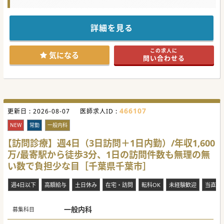
【職場環境と雰囲気】
■勤続10年以上のベテランドクターやベテランスタッフが多
数在籍しており、安定した環境です。
■積極的に学会発表を行っており、常に最新の知見や技術を
詳細を見る
追求しているため、学ぶ環境が整っております。
■未経験者からスタートするドクターが多く、勤務医や各ク
リニックの院長から実践的な技術を直接学べるため、着実に
この求人に
成長できます。
気になる
問い合わせる
【募集背景】
■人気法人のため、事業拡大に伴い多くのドクターを募集し
ており、特に美容医療への熱意と意欲のあるを求めていま
す。
■未経験医師歓迎、経験者だけでなく、美容外科医としての
キャリアを本格的に築きたいドクターを歓迎しています。
■多くの患者様の要望に応え、質の高い美容医療を提供する
466107
更新日 :
2026-08-07
医師求人ID :
ための人員強化を目的とした募集となります。
NEW
常勤
一般内科
【やりがい】
■患者様一人ひとりに丁寧に向き合い、美の実現をサポート
【訪問診療】週4日（3日訪問＋1日内勤）/年収1,600
することに大きな達成感、顧客満足を得られる環境となりま
す。
万/最寄駅から徒歩3分、1日の訪問件数も無理の無
■幅広い症例を経験しながら美容外科医としての知識やスキ
い数で負担少な目［千葉県千葉市］
ルを着実に高めていくことが可能な環境となります。
■ベテランスタッフに支えられつつ、経験豊富な先輩医師か
ら直接指導を受けることで、短期間での成長が期待できま
週4日以下
す。
高額給与
土日休み
在宅・訪問
転科OK
未経験歓迎
当直な
#秋入職可
一般内科
募集科目