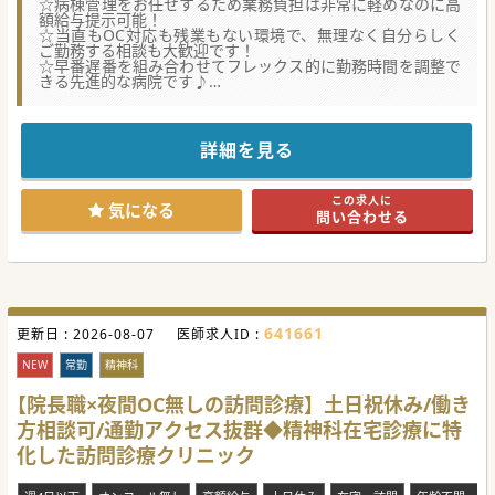
☆病棟管理をお任せするため業務負担は非常に軽めなのに高
額給与提示可能！
☆当直もOC対応も残業もない環境で、無理なく自分らしく
ご勤務する相談も大歓迎です！
☆早番遅番を組み合わせてフレックス的に勤務時間を調整で
きる先進的な病院です♪
【業務内容】
・療養型病院でのご勤務ですので、終末期の患者様を担当し
ていただきます。基本的には症状の安定した患者様ばかりで
詳細を見る
すので、救急対応はほぼございません。
・午前中に外来を開き患者様を診療していますが、常勤の先
生には週数コマ担当頂ければ問題なく、基本的には病棟管理
この求人に
メインのお仕事になります。
気になる
問い合わせる
・過去の搬送事例と言えば、胃婁の造設の為に半日他病院へ
患者様に移動していただいた程度で、基本的には当病院内で
の診療で済んでいます。
【働きやすさ】
・基本となる勤務時間は9時～17時、当直は大学病院からの
派遣があるので免除も可能、オンコールもなしの勤務条件で
すので、ワークライフバランスがとりやすい環境です。実際
641661
更新日 :
2026-08-07
医師求人ID :
に入職を決められた先生の多くが働きやすさに魅力を感じて
決心されています。
NEW
常勤
精神科
・早番、遅番の依頼はありますが、その代わりに出勤時刻や
退勤時間を調整する制度を採用しました。
【院長職×夜間OC無しの訪問診療】土日祝休み/働き
・日々業務に追われ負担を感じていらっしゃる先生にとって
非常にお勧めの求人です。
方相談可/通勤アクセス抜群◆精神科在宅診療に特
化した訪問診療クリニック
【募集背景】
・2022年の夏に開院したばかりのため、現在成長中の病院で
す。稼働病床数3/4の状況で、医師の増員によるフル稼働を