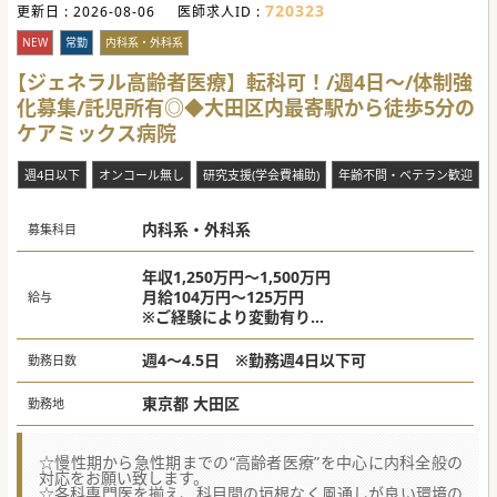
更なる医療の質向上に向けて募集を行っています。
720323
更新日 :
2026-08-06
医師求人ID :
■訪問診療の経験者はもとより、未経験やブランクのある内
科系医師の手厚い受け入れ体制を整えて新たな先生を求めて
NEW
常勤
内科系・外科系
います。
【ジェネラル高齢者医療】転科可！/週4日～/体制強
【具体的な医療機関情報】
■開院してから30年程の歴史ある無床診療所であり、対象エ
化募集/託児所有◎◆大田区内最寄駅から徒歩5分の
リアを限定した丁寧な地域密着型の訪問診療に特化していま
ケアミックス病院
す。
■日祝休みや福利厚生として月5万円の住宅手当があり、県
内の主要なインターチェンジから10分以内と通勤の利便性も
週4日以下
高いです。
オンコール無し
研究支援(学会費補助)
年齢不問・ベテラン歓迎
■他科から転科した先生も在籍しており、学閥がなく他県出
身の方であっても非常に馴染みやすい組織体制です。
内科系・外科系
募集科目
年収1,250万円～1,500万円
月給104万円～125万円
給与
※ご経験により変動有り
※当直代別途支給
週4～4.5日 ※勤務週4日以下可
勤務日数
東京都 大田区
勤務地
☆慢性期から急性期までの“高齢者医療”を中心に内科全般の
対応をお願い致します。
☆各科専門医を揃え、科目間の垣根なく風通しが良い環境の