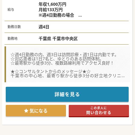
年収1,600万円
月給133万円
給与
※週4日勤務の場合
※経験スキルにより変動あり
週4日
勤務日数
千葉県 千葉市中央区
勤務地
☆週4日勤務の内、週3日は訪問診療・週1日は内勤です。
☆対応患者は1日7名と、ゆとりのある訪問体制。
☆最寄駅から徒歩3分、複数路線利用でアクセス良好！
★☆コンサルタントからのメッセージ★☆
千葉市の中心地、最寄り駅から徒歩3分の好立地クリニッ
ク！
15年以上、訪問診療のご経験がある院長から懇切丁寧な指
導、未経験の方も安心してご入職可能。
1日当たりの訪問数も少なめなので、御身体に負担の少ない
詳細を見る
環境でご勤務頂けます。
専門科も不問、ご興味ある方はお気軽にご連絡ください。
この求人に
#春入職可 #秋入職可
気になる
問い合わせる