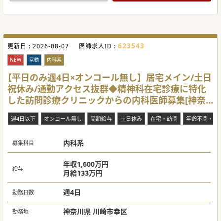
患のフォロー体制を充実させる構想もお持ちです。
【職場環境と雰囲気】
■ほとんどの先生が訪問診療未経験から開始されており、丁
寧な内容説明や補助スタッフの同行等、受け入れ体制も充実
しています。
■訪問エリアは半径5㎞圏内程度であり、かつ効率的に周る
623543
更新日 :
2026-08-07
医師求人ID :
スケジュールを組んでいるため、無理なく効率的な訪問が行
えます。
NEW
常勤
内科系
■新患受け入れの際は、精神保健福祉士が事前に訪問の上状
況を十分に確認し、問題ないと判断した場合のみ診療を開始
【平日のみ週4日×オンコール無し】居宅メイン/土日
しています。
祝休み/通勤アクセス抜群◆精神科在宅診療に特化
【業務内容】
した訪問診療クリニックからの内科医師募集[神奈
■経営責任や総務・労務面などは法人側にてご対応いただけ
ます。診療に集中できる環境が整っております。
川県川崎市幸区]
■医師1名、診療所補助スタッフとして精神保健福祉士又は
週4日以下
看護師1名、ドライバー1名の3名の訪問体制となります。
オンコール無し
高額給与
土日休み
在宅・訪問
年齢不問・ベ
■診療補助スタッフによる管理料や処方箋の情報入力がある
ため、情報の確認及び患者様の診療・各書類の記載をお願い
いただきます。
内科系
募集科目
#春入職可
年収1,600万円
給与
月給133万円
週4日
勤務日数
神奈川県 川崎市幸区
勤務地