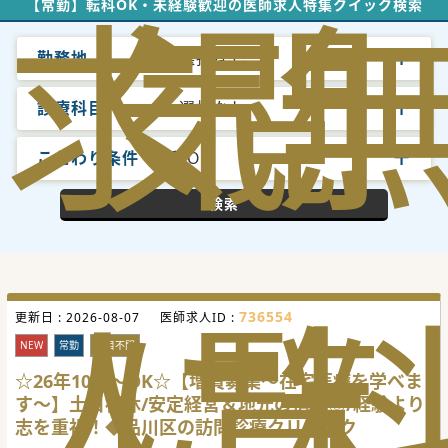
求
気
閲
【常勤】転科OK・未経験歓迎の医師求人特集クイック検索
勤務地
選択なし
診療科目
選択なし
こだわり条件
転科OK
検索
人
に
覧
736554
更新日 :
2026-08-07
医師求人ID :
NEW
常勤
科目不問
☆26年10月～OK☆【増員募集～在宅医療を学べま
す～】土日祝休/安定経営＆地元の信頼◎/経験より
志を重視！◆品川区の訪問診療クリニック