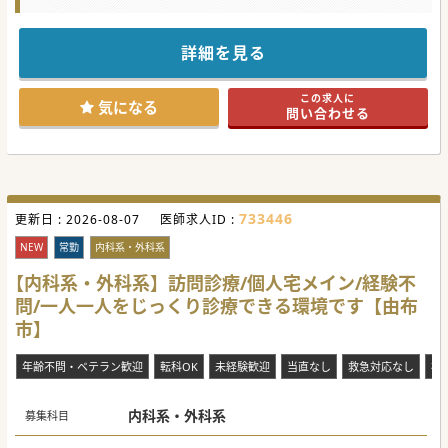
★☆コンサルタントからのメッセージ★☆
大手グループに所属しており、看護師・ドライバー同行の充
実した体制で
詳細を見る
地域の患者様からの評判も良いクリニックです。
週4日のご相談も可能、17時終わりでOC対応もなく、
最寄り駅から徒歩5分！ワークライフバランスを重視したご
この求人に
勤務も可能です。
気になる
問い合わせる
ご経験、ご経歴に応じて条件交渉が可能ですので、ぜひお気
軽にお問い合わせください。
#秋入職可
733446
更新日 :
2026-08-07
医師求人ID :
NEW
常勤
内科系・外科系
【内科系・外科系】訪問診療/個人宅メイン/経験不
問/一人一人をじっくり診療できる環境です【由布
市】
年齢不問・ベテラン歓迎
転科OK
未経験歓迎
当直なし
救急対応なし
複
内科系・外科系
募集科目