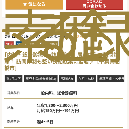
索
る
歴
この求人に
■現在ご勤務中の常勤ドクターがご家庭のご事情で已む無く
気になる
問い合わせる
この6月末でご退職されます。その欠員を埋める募集です。
■訪問診療のご経験は一切問いません。科目も不問です。ご
経験よりも在宅医療への熱い“志”や“想い”を最重視しており
ます。
【職場環境と雰囲気】
■本院も含めて医師同士のカンファレンスやSlackでの相談
体制を構築。気軽にご質問や情報共有ができる風通しの良い
683079
更新日 :
2026-08-07
医師求人ID :
環境です。
■院長は本院で長く常勤勤務をされてきた方でとても温厚な
NEW
常勤
一般内科
総合診療科
先生です。訪問診療のご経験も豊富な方ですのでご安心下さ
い。
【内科・総合診療科×訪問診療】居宅中心の訪問診
■医師に限らず、看護師や職員・スタッフも30～40代と若
く、フットワークの軽い風土です。メリハリある働き方が可
療！ 訪問体制も整い長期就業に最適♪［千葉県船
能です。
橋市］
【具体的な業務内容】
■看護師もしくは医療アシスタント、ドライバーとの3名体
週4日以下
制で居宅の患者さんをメインで1日10件弱、診療致します。
研究支援(学会費補助)
高額給与
在宅・訪問
年齢不問・ベテラン
■患者層は慢性疾患・認知症などからガン末期の患者さんま
で幅広く、様々な症状や疾患、その症例を経験頂けます。
■土日祝は完全オフになります。夜間や週末のOCについて
一般内科、総合診療科
募集科目
は他の常勤医と分担頂きたいですが、無しのご相談も可能で
す。
年収1,800～2,300万円
＃秋入職可
給与
月給150万円～191万円
週4～5日
勤務日数