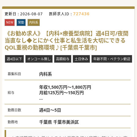
727436
更新日 :
2026-08-07
医師求人ID :
NEW
常勤
内科系
《お勧め求人》【内科×療養型病院】週4日可/夜間
当直なし◆とにかく仕事と私生活を大切にできる
QOL重視の勤務環境♪[千葉県千葉市]
週4日以下
オンコール無し
高額給与
土日休み
年齢不問・ベテラン歓迎
内科系
募集科目
年収1,500万円～1,800万円
月給125万円～150万円
給与
※当直手当・日祝対応手当の頻度によって上
記給与は変動いたします。
週4日～5日
勤務日数
※経歴・スキル・人柄を考慮し、面接の上決
定いたします。
千葉県 千葉市美浜区
勤務地