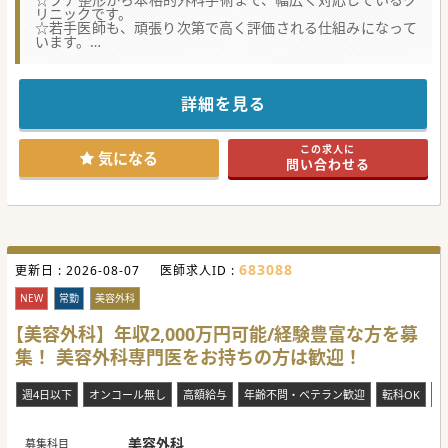
リニックです。
☆若手医師も、頑張り次第で高く評価される仕組みになって
います。
★☆コンサルタントからのメッセージ★☆
全国展開される医療機関からの募集です。
経験者歓迎です！患者様の要望をヒアリング、理解し、
詳細を見る
最良の治療を提供する、顧客満足度を高められる医師におす
すめです！
津田沼駅近くの複合商業施設内にあり、勤務後のお買い物に
この求人に
も便利です♪
気になる
問い合わせる
少しでもご興味がございましたら、お気軽にお問合せくださ
い！
#春入職可 #秋入職可
683088
更新日 :
2026-08-07
医師求人ID :
NEW
常勤
美容外科
【美容外科】年収2,000万円可能/経験豊富な方を募
集！ 美容外科専門医をお持ちの方は歓迎！
週4日以下
オンコール無し
高額給与
年齢不問・ベテラン歓迎
転科OK
未
美容外科
募集科目