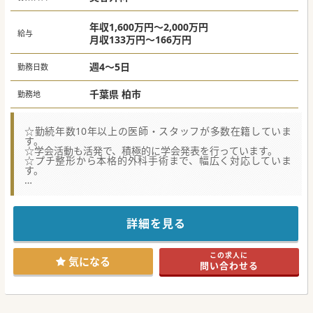
年収1,600万円～2,000万円
給与
月収133万円～166万円
週4～5日
勤務日数
千葉県 柏市
勤務地
☆勤続年数10年以上の医師・スタッフが多数在籍していま
す。
☆学会活動も活発で、積極的に学会発表を行っています。
☆プチ整形から本格的外科手術まで、幅広く対応していま
す。
★☆コンサルタントからのメッセージ★☆
全国展開される医療機関からの募集です。
経験者歓迎です！患者様の要望をヒアリング、理解し、
最良の治療を提供する、顧客満足度を高められる医師におす
詳細を見る
すめです！
少しでもご興味がございましたら、お気軽にお問合せくださ
い！
この求人に
気になる
問い合わせる
#春入職可 #秋入職可