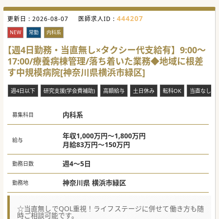
444207
更新日 :
2026-08-07
医師求人ID :
NEW
常勤
内科系
【週4日勤務・当直無し×タクシー代支給有】9:00～
17:00/療養病棟管理/落ち着いた業務◆地域に根差
す中規模病院[神奈川県横浜市緑区]
週4日以下
研究支援(学会費補助)
高額給与
土日休み
転科OK
当直なし
内科系
募集科目
年収1,000万円～1,800万円
給与
月給83万円～150万円
週4～5日
勤務日数
神奈川県 横浜市緑区
勤務地
☆当直無しでQOL重視！ライフステージに併せて働き方も随
時ご相談可能です。