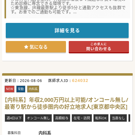
ため診療に専念できる環境です。
☆東急線、JR線最寄駅より徒歩5分と通勤アクセスも抜群で
す。お車でのご通勤も可能です。
★☆コンサルタントからのメッセージ★☆
開院よりおよそ100年を迎えるケアミックス病院で、
循環器内科・整形外科に強みを持つ綺麗な総合病院です。
詳細を見る
一世紀に及び地域密着のジェネラルな医療を提供しながら
も、
特に循環器内科はCCUネットワークに加盟するなど、
この求人に
地元地域を超えた医療サービスを提供しています。
気になる
問い合わせる
#秋入職可
624032
更新日 :
2026-08-06
医師求人ID :
NEW
常勤
内科系
【内科系】年収2,000万円以上可能/オンコール無し/
最寄り駅から徒歩圏内の好立地求人[東京都中央区]
週4日以下
オンコール無し
高額給与
在宅・訪問
転科OK
当直なし
時
内科系
募集科目