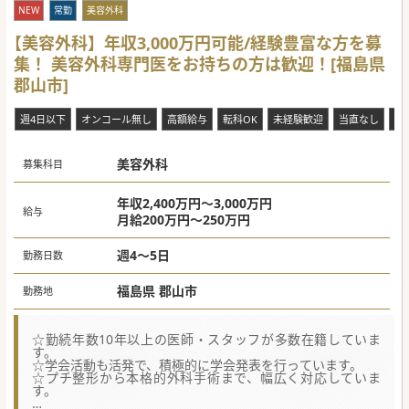
NEW
常勤
美容外科
【美容外科】年収3,000万円可能/経験豊富な方を募
集！ 美容外科専門医をお持ちの方は歓迎！[福島県
郡山市]
週4日以下
オンコール無し
高額給与
転科OK
未経験歓迎
当直なし
救
美容外科
募集科目
年収2,400万円～3,000万円
給与
月給200万円～250万円
週4～5日
勤務日数
福島県 郡山市
勤務地
☆勤続年数10年以上の医師・スタッフが多数在籍していま
す。
☆学会活動も活発で、積極的に学会発表を行っています。
☆プチ整形から本格的外科手術まで、幅広く対応していま
す。