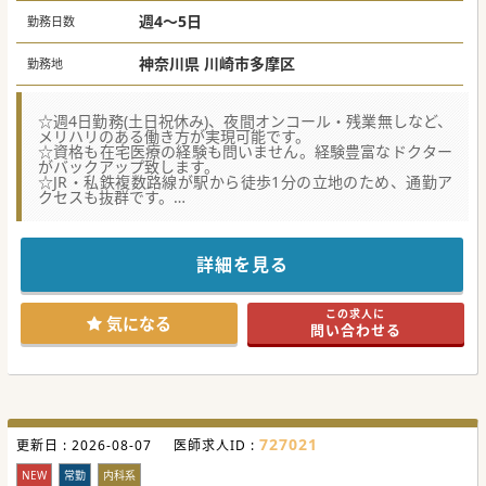
しています。
週4～5日
勤務日数
#春入職可
神奈川県 川崎市多摩区
勤務地
☆週4日勤務(土日祝休み)、夜間オンコール・残業無しなど、
メリハリのある働き方が実現可能です。
☆資格も在宅医療の経験も問いません。経験豊富なドクター
がバックアップ致します。
☆JR・私鉄複数路線が駅から徒歩1分の立地のため、通勤ア
クセスも抜群です。
★☆コンサルタントからのメッセージ★☆
行政の依頼を中心に、統合失調症・うつ・ひきこもりなど、
外出が困難な方へ
詳細を見る
精神科・心療内科の訪問診療をも行っている、複数のクリニ
ックを有する法人運営のクリニックです。
訪問看護や精神保健福祉士などスタッフ体制も整い、真心あ
この求人に
る在宅医療を提供。
気になる
問い合わせる
未経験の先生でも安心のバックアップ体制が整っておりま
す。
最寄駅から徒歩1分の立地のため、通勤面もご負担なくご勤
務が可能です。
#年度内入職可
727021
更新日 :
2026-08-07
医師求人ID :
NEW
常勤
内科系