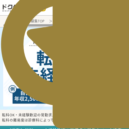
電話でのお問い合わせ：平日9:30-19:00
医師転職・求人募集TOP
医師求人特集一覧
【常勤】転科OK・
転科OK・未経験歓迎の常勤求人特集です。
続きを読む▼
転科の難易度は診療科によって様
...