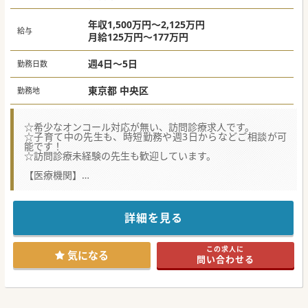
年収1,500万円～2,125万円
給与
月給125万円～177万円
週4日～5日
勤務日数
東京都 中央区
勤務地
☆希少なオンコール対応が無い、訪問診療求人です。
☆子育て中の先生も、時短勤務や週3日からなどご相談が可
能です！
☆訪問診療未経験の先生も歓迎しています。
【医療機関】
■患イノベーションを最優先としつつも、患者様の生活を重
視するバランス感覚を大切にした、丁寧な診療を行っていま
す。
■AI、ITの専門家を多く採用し効率化、患者様との対話など
詳細を見る
コミュニケーションに注力できる体制を図っています。
■満足することなく、日々進歩しクリエイティブかつハイク
オリティな医療サービスを追求します。
この求人に
気になる
問い合わせる
【やりがい】
■患者様だけではなく、そのご家族と一緒にサポートするた
め、患者様と深く関わることができる環境です。
■クリニックを拡大していく構想があり、院長と一緒に今後
の計画などを考える機会もあるため経営の面白さも味わう事