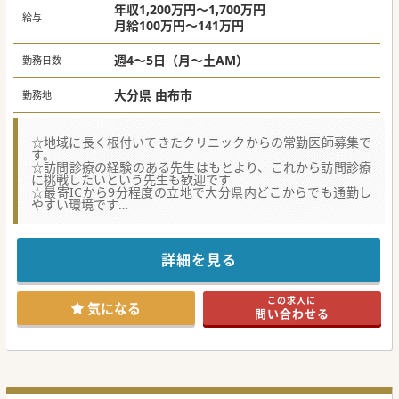
年収1,200万円～1,700万円
給与
月給100万円～141万円
週4～5日（月～土AM）
勤務日数
大分県 由布市
勤務地
☆地域に長く根付いてきたクリニックからの常勤医師募集で
す。
☆訪問診療の経験のある先生はもとより、これから訪問診療
に挑戦したいという先生も歓迎です
☆最寄ICから9分程度の立地で大分県内どこからでも通勤し
やすい環境です
【職場環境と雰囲気】
■主治医制ではなく全員で診る仕組みを敷いています。訪問
診療が未経験の方でも研鑽を積みながらご勤務いただくこと
詳細を見る
が可能です。
■ご勤務いただける医師を大切にする気風が根付いており、
業務過多を防ぐために受け持ち患者数を月間60名～70名に抑
この求人に
えています。
気になる
問い合わせる
■難しい手技などはなく、訪問看護が関わっており、基本的
にはクリニックの内科外来に近い働き方となっております。
【募集背景】
■坂が多い土地柄から通院困難な高齢者が増加しており、地
域における在宅医療へのニーズが急速に高まっています。
■常勤医師を拡充することを目指し、現任医師の負担軽減と