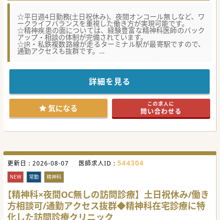
☆平日週4日勤務(土日祝休み)、夜間オンコール無しなど、ワ
ークライフバランスを重視した働き方が実現可能です。
☆精神疾患の面については、経験豊富な精神科医師のバック
アップ・相談の体制が完備されています。
☆JR・私鉄複数路線が走るターミナル駅が最寄駅ですので、
通勤アクセスも抜群です。
★☆コンサルタントからのメッセージ★☆
統合失調症・うつ・ひきこもりなど、外出が困難な方へ
精神科・心療内科の訪問診療をも行っている、複数のクリニ
詳細を見る
ックを有する法人です。
訪問看護や精神保健福祉士などスタッフ体制も整い、真心あ
る在宅医療を提供。
この求人に
精神疾患をベースに、内科疾患の合併患者様が増加する中で
気になる
問い合わせる
の増員募集になります。
まずはお気軽にお問い合わせくださいませ。
#春入職可
544304
更新日 :
2026-08-07
医師求人ID :
NEW
常勤
精神科
【精神科×夜間OC無しの訪問診療】土日祝休み/働き
方相談可/通勤アクセス抜群◆精神科在宅診療に特
化した訪問診療クリニック