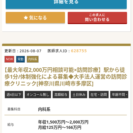
詳細を見る
い。
★☆コンサルタントからのメッセージ★☆
この求人に
【医療機関情報】
気になる
問い合わせる
■東京都・神奈川県に複数の訪問診療クリニックを持つ法人
のため、精神科訪問診療についてのノウハウがございます。
■精神科の在宅医療に特化したクリニックとして、今後も拠
点数・職員の雇用数共に2倍以上を目標に掲げられていま
す。
■今後は精神疾患のみならず、医師体制充実により内科疾患
のフォロー体制を充実させる構想もお持ちです。
628755
更新日 :
2026-08-07
医師求人ID :
【職場環境と雰囲気】
■ほとんどの先生が訪問診療未経験から開始されているた
NEW
常勤
内科系
め、丁寧な内容説明や補助スタッフの同行等、受け入れ体制
も充実しています。
【最大年収2,000万円相談可能×訪問診療】駅から徒
■訪問エリアは半径5㎞圏内程度であり、かつ効率的に周る
スケジュールを組んでいるため、無理なく効率的な訪問が行
歩1分/体制強化による募集◆大手法人運営の訪問診
えます。
療クリニック[神奈川県川崎市多摩区]
■訪問診療開始前・昼休憩時・夕方の帰院後など、医師を含
めたスタッフが揃う機会が日常的にあり、相談環境も整って
います。
週4日以下
オンコール無し
高額給与
土日休み
在宅・訪問
年齢不問・ベ
【業務内容】
■医師1名、診療所補助スタッフとして精神保健福祉士又は
看護師1名、ドライバー1名の3名体制の訪問体制となりま
内科系
募集科目
す。
■診療補助スタッフによる管理料や処方箋の情報入力がある
ため、情報の確認及び患者様の診療・各書類の記載をお願い
年収1,500万円～2,000万円
いただきます。
給与
月給125万円～166万円
■新患受け入れの際は、精神保健福祉士が事前に訪問の上状
況を十分に確認し、問題ないと判断した場合のみ診療を開始