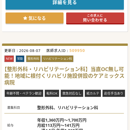
黒字経営で大きく成長しています。
詳細を見る
特筆すべきは法人全体で取り組んでいる「働きやすさ革命」
です。時短勤務、週3日常勤換算、高年収、昇給などなど
様々な制度で各々のライフステージに合わせ働く医師を支え
この求人に
ます！
気になる
問い合わせる
509950
更新日 :
2026-08-07
医師求人ID :
NEW
常勤
整形外科
リハビリテーション科
【整形外科・リハビリテーション科】当直OC無し可
能！地域に根付くリハビリ施設併設のケアミックス
病院
年齢不問・ベテラン歓迎
転科OK
救急対応なし
紙カルテ
赴任手当あり
整形外科、リハビリテーション科
募集科目
年収1,360万円～1,700万円
月給113万円～141万円
給与