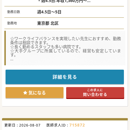
・週4.5日:年収1,360万円～
・週5日:年収1,700万円～
週4.5日～5日
勤務日数
東京都 北区
勤務地
☆ワークライフバランスを実現したい先生におすすめ、勤務
条件は相談できます。
☆長く勤めるスタッフも多い病院です。
☆大手グループに所属しているので、経営も安定していま
す。
★☆コンサルタントからのメッセージ★☆
地域密着型で、患者一人一人に合った診療を行っています。
関東にグループ病院を数院持つ法人が運営しているので、経
営も安定しています。
詳細を見る
リハビリ施設が併設されているので、神経内科のニーズが高
い病院です。
残業もほぼ無く、当直無しも可能なので、オンオフはっきり
この求人に
した働き方ができます。
気になる
問い合わせる
看護・介護スタッフも充実、長く勤務する先生も多いです。
24時間利用可能な託児所も目の前にあり、お子様がいらっし
ゃる先生にも優しい環境です。
715872
更新日 :
2026-08-07
医師求人ID :