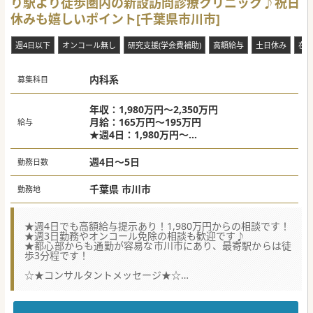
り駅より徒歩圏内の新設訪問診療クリニック♪祝日
休みも嬉しいポイント[千葉県市川市]
週4日以下
オンコール無し
研究支援(学会費補助)
高額給与
土日休み
在
内科系
募集科目
年収：1,980万円～2,350万円
月給：165万円～195万円
給与
★週4日：1,980万円～
★週5日：2,350万円～
週4日～5日
勤務日数
千葉県 市川市
勤務地
★週4日でも高額給与提示あり！1,980万円からの相談です！
★週3日勤務やオンコール免除の相談も歓迎です♪
★都心部からも通勤が容易な市川市にあり、最寄駅からは徒
歩3分程です！
☆★コンサルタントメッセージ★☆
2025年5月に開院したばかりのクリニックです。しかし、法
人では既に10施設以上のクリニックを関東圏中心に展開して
おり、