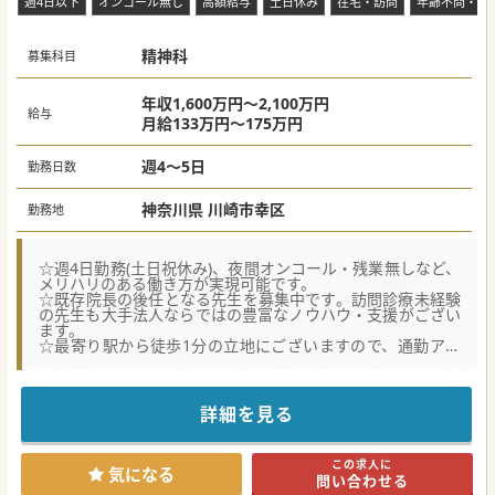
週4日以下
目標としております。
オンコール無し
高額給与
土日休み
在宅・訪問
年齢不問・ベ
・地域周辺には他に療養型病院がない為、周囲の需要が大き
く、今後の成長が見込める希少な求人です。
・すでに1名の入職が決まっており、残り1名を募集中です。
精神科
募集科目
内科系の先生にはまたとないタイミングです！
#春入職可 #秋入職可
年収1,600万円～2,100万円
給与
月給133万円～175万円
週4～5日
勤務日数
神奈川県 川崎市幸区
勤務地
☆週4日勤務(土日祝休み)、夜間オンコール・残業無しなど、
メリハリのある働き方が実現可能です。
☆既存院長の後任となる先生を募集中です。訪問診療未経験
の先生も大手法人ならではの豊富なノウハウ・支援がござい
ます。
☆最寄り駅から徒歩1分の立地にございますので、通勤アク
セスも抜群のクリニックです。
【医療機関情報】
■東京都・神奈川県に複数の訪問診療クリニックを持つ法人
詳細を見る
のため、精神科訪問診療についてのノウハウがございます。
■精神科の在宅医療に特化したクリニックとして、拠点数・
職員の雇用数共に現状の2倍以上を目標に掲げられていま
この求人に
す。
気になる
問い合わせる
■今後は精神疾患のみならず、医師体制の充実により内科疾