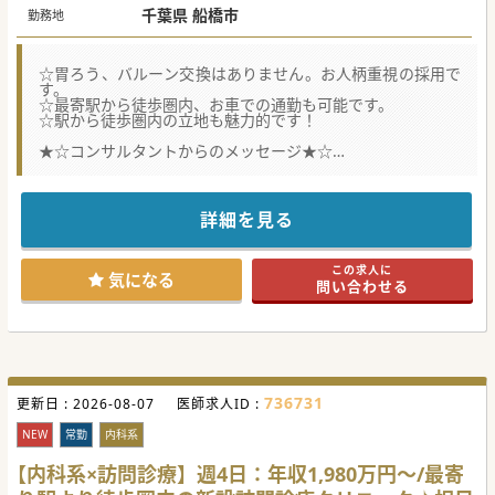
千葉県 船橋市
勤務地
☆胃ろう、バルーン交換はありません。お人柄重視の採用で
す。
☆最寄駅から徒歩圏内、お車での通勤も可能です。
☆駅から徒歩圏内の立地も魅力的です！
★☆コンサルタントからのメッセージ★☆
1名の患者に対して精神科医、内科医の2名体制で診療に取り
組んでいます。
モデルケースとしては、精神科医による診療月1回＋内科医
による診療月1回です。
詳細を見る
他領域はもう1人の医師が対応しますので、先生の領域のみ
をお願いします。
医療度の低い患者が中心なので、業務負担は少なめです。
この求人に
今までのご経験や科目は問わず、お人柄重視の選考となりま
気になる
問い合わせる
す。
ご興味のある方は、お気軽にお問い合わせください。
#春入職可 #秋入職可
736731
更新日 :
2026-08-07
医師求人ID :
NEW
常勤
内科系
【内科系×訪問診療】週4日：年収1,980万円～/最寄