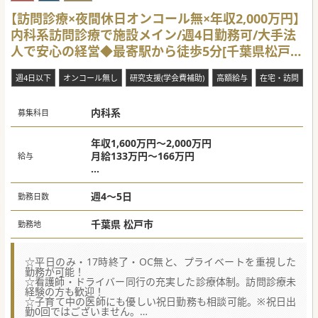
【訪問診療×夜間休日オンコール無×年収2,000万円】
内科系訪問診療で施設メイン/週4日勤務可/大手法
人で安心の経営◆最寄駅から徒歩5分[千葉県松戸
市]
週4日以下
オンコール無し
研究支援(学会費補助)
高額給与
在宅・訪問
内科系
募集科目
年収1,600万円～2,000万円
月給133万円～166万円
給与
＜給与の目安＞
週4日勤務：年収1,600万円～
週4～5日
勤務日数
週5日勤務：年収2,000万円～
※別途、インセンティブの支給有
千葉県 松戸市
勤務地
※訪問医療未経験および後期研修終了直後の
先生
☆平日のみ・17時終了・OC無と、プライベートを重視した
週4日勤務：年収1,200万～
勤務が可能！
☆看護師・ドライバー同行の充実した診療体制。訪問診療未
週5日勤務：年収1,500万～
経験の方も歓迎！
☆子育て中の医師にも優しい祝日勤務も相談可能。※祝日出
勤0回ではございません。