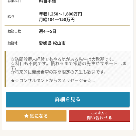
科目不問
募集科目
年収1,250～1,800万円
給与
月給104～150万円
週4～5日
勤務日数
愛媛県 松山市
勤務地
☆訪問診療未経験でもやる気がある先生は大歓迎です。
☆科目も不問です。慣れるまで常勤の先生がサポートしま
す。
☆将来的に開業希望の期間限定の先生も歓迎です。
★☆コンサルタントからのメッセージ★☆
全国に複数クリニックを展開している法人です。
病院での専門性を活かしながら、全身管理も学べる環境で
す。
他の訪問診療クリニックと比較して、スタッフも手厚い点も
詳細を見る
特徴です。
この求人に
気になる
問い合わせる