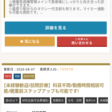
☆療養型病棟管理メインで患者様にしっかりと向き合った診
療ができます。
☆最寄り駅からのタクシー代支給も有ります。マイカー通勤
も可能な病院です。
★☆コンサルタントからのメッセージ★☆
開院後30年以上に渡り、地域医療を支えている病院です。
患者様の身体のケアはもちろん、心のケアにも注力しており
詳細を見る
ます。
認知症にも力を入れており、内科・精神科・神経内科の先生
方が
この求人に
それぞれ連携を取り合い、心と身体の双方のサポート体制を
気になる
問い合わせる
築いています。
風通しの良い院内でのご勤務が実現できます。
#年度内入職可 #秋入職可
735578
更新日 :
2026-08-07
医師求人ID :
NEW
常勤
科目不問
【未経験歓迎/訪問診療】科目不問/勤務時間相談可
能/開業前ステップアップも可能です!
週4日以下
研究支援(学会費補助)
高額給与
在宅・訪問
転科OK
未経験歓