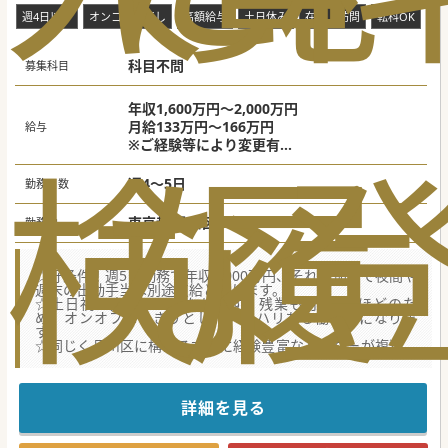
週4日以下
オンコール無し
高額給与
土日休み
在宅・訪問
転科OK
未
科目不問
募集科目
年収1,600万円～2,000万円
月給133万円～166万円
給与
検
な
履
※ご経験等により変更有
※目安：週4日年収1,600万円 週5日年収2,00
0万円
週4～5日
勤務日数
東京都 品川区
勤務地
☆好条件！週5日勤務で年収2,000万円、それに加えて夜間や
週末の出動手当は別途支給となります。
☆土日祝は完全オフになります。残業も月5時間ほどのた
め、オンオフはっきりとしたメリハリある働き方になりま
す。
☆同じく品川区に構える本院に経験豊富なドクターが複数在
籍、Slack等でタイムリーに相談できるストレスない環境で
す。
【募集背景】
詳細を見る
■患者数増加と地域医療貢献のため1年前に開設している分
院です。地域の特性を熟知している法人でのご勤務になりま
す。