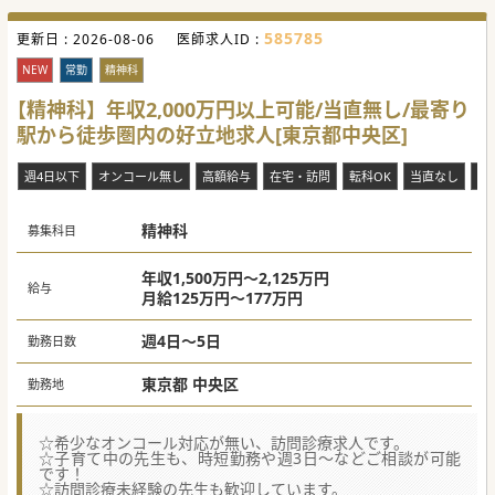
ができます。
■訪問診療が未経験の先生も歓迎しており、院長先生にイチ
から教えていただける環境がございます。
585785
更新日 :
2026-08-06
医師求人ID :
【職場環境と雰囲気】
NEW
常勤
精神科
■院長を筆頭に医療に対するスタッフのモチベーションが高
く、非常に活気のあるクリニックでございます。
【精神科】年収2,000万円以上可能/当直無し/最寄り
■アクセス性を重視する方、年収を重視する方、様々なご希
望の先生に配慮した働き方が実現可能でございます。
駅から徒歩圏内の好立地求人[東京都中央区]
■経営においてはトップダウンではなく、スタッフの意見も
取り入れて下さるためとても風通しの良い雰囲気がございま
す。
週4日以下
オンコール無し
高額給与
在宅・訪問
転科OK
当直なし
時
#年度内入職可 #秋入職可
精神科
募集科目
年収1,500万円～2,125万円
給与
月給125万円～177万円
週4日～5日
勤務日数
東京都 中央区
勤務地
☆希少なオンコール対応が無い、訪問診療求人です。
☆子育て中の先生も、時短勤務や週3日～などご相談が可能
です！
☆訪問診療未経験の先生も歓迎しています。