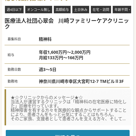
週4日以下
オンコール無し
高額給与
土日休み
在宅・訪問
年齢不問・ベ
医療法人社団心翠会
川崎ファミリーケアクリニッ
ク
精神科
募集科目
年収1,600万円～2,000万円
給与
月給133万円～166万円
週3～5日
勤務日数
神奈川県川崎市幸区大宮町12-7 TMビルⅡ3F
勤務地
★☆クリニックからのメッセージ★☆
当法人が運営するクリニックは「精神科の在宅医療に特化し
た」診療を行っています。
精神障害を有する方々を医療的な観点からサポートすること
により、患者さんをもっと元気にすることはもちろん、
そのご家族、支援者として患者さんを支える方々、そして働
くわれわれ自身も含め地域全体がもっと元気になるような診
療に取り組んでいます。
診療の質、規模ともに日本一の精神科在宅医療を目指してい
ますので、ご賛同いただける方は是非お問い合わせくださ