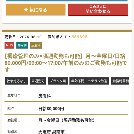
この求人に
気になる
問い合わせる
669898
更新日 :
2026-08-10
医師求人ID :
NEW
非常勤
皮膚科
【褥瘡管理のみ×隔週勤務も可能】月～金曜日/日給
80,000円/09:00～17:00/午前のみのご勤務も可能で
す
救急対応なし
車通勤可
ブランク可
年齢不問・ベテラン歓迎
勤務時間相談
皮膚科
募集科目
日給80,000円
給与
月～金曜日（隔週勤務も可能）
勤務曜日
大阪府 泉南市
勤務地