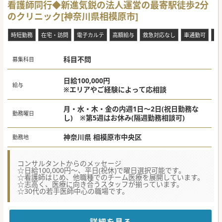
看護師同行◆新進気鋭の法人運営の最寄駅徒歩2分
のクリニック[神奈川県相模原市]
時短勤務
在宅・訪問
電子カルテ
高額給与
救急対応なし
車通勤可
転
科目不問
募集科目
日給100,000円
給与
※エリアやご経験によって応相談
月・水・木・金の内週1日～2日(祝日勤務な
勤務曜日
し) ※第5週はお休み(隔週勤務相談可)
神奈川県 相模原市中央区
勤務地
コンサルタントからのメッセージ
☆日給100,000円～、平日(祝休)で曜日選択可能です。
☆看護師はじめ、他職種でのチーム医療を展開しています。
☆志高く、医療に向き合うスタッフが揃っています。
☆30代の若手医師中心の職場です。