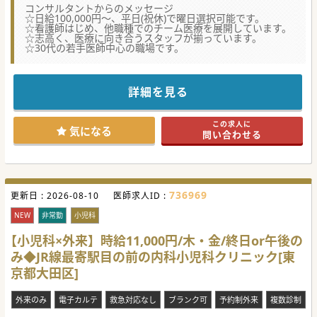
コンサルタントからのメッセージ
☆日給100,000円～、平日(祝休)で曜日選択可能です。
☆看護師はじめ、他職種でのチーム医療を展開しています。
☆志高く、医療に向き合うスタッフが揃っています。
☆30代の若手医師中心の職場です。
詳細を見る
この求人に
気になる
問い合わせる
736969
更新日 :
2026-08-10
医師求人ID :
NEW
非常勤
小児科
【小児科×外来】時給11,000円/木・金/終日or午後の
み◆JR線最寄駅目の前の内科小児科クリニック[東
京都大田区]
外来のみ
電子カルテ
救急対応なし
ブランク可
予約制外来
複数診制