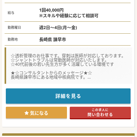
1回40,000円
給与
※スキルや経験に応じて相談可
週2日～4日(月～金)
勤務曜日
長崎県 諫早市
勤務地
☆透析管理のお仕事です。穿刺は医師が対応しております。
☆シャントトラブルは常勤医師が対応いたします。
☆40代前後の若い先生方が多く活躍している環境です
★☆コンサルタントからのメッセージ★☆
長崎県諫早市にある地域中核病院です。
地域のかかりつけ病院として機能できるよう取り組んでおら
れます。
勤務曜日や日数などのご希望ご相談が可能ですので、ぜひ一
度ご検討ください！
詳細を見る
この求人に
気になる
問い合わせる