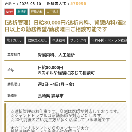
578996
更新日 :
2026-08-10
医師求人ID :
NEW
非常勤
腎臓内科
人工透析
【透析管理】日給80,000円/透析内科、腎臓内科/週2
日以上の勤務希望/勤務曜日ご相談可能です
電子カルテ
救急対応なし
車通勤可
ブランク可
年齢不問・ベテラン歓迎
腎臓内科、人工透析
募集科目
日給80,000円
給与
※スキルや経験に応じて相談可
週2日～4日(月～金)
勤務曜日
長崎県 諫早市
勤務地
☆透析管理のお仕事です。穿刺は医師が対応しております。
☆シャントトラブルは常勤医師が対応いたします。
☆40代前後の若い先生方が多く活躍している環境です
★☆コンサルタントからのメッセージ★☆
長崎県諫早市にある地域中核病院です。