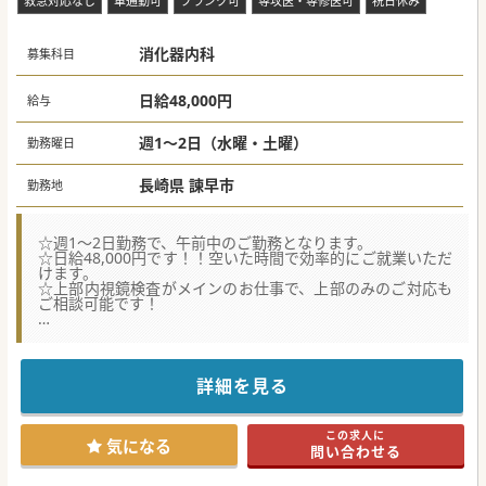
救急対応なし
車通勤可
ブランク可
専攻医・専修医可
祝日休み
消化器内科
募集科目
日給48,000円
給与
週1～2日（水曜・土曜）
勤務曜日
長崎県 諫早市
勤務地
☆週1～2日勤務で、午前中のご勤務となります。
☆日給48,000円です！！空いた時間で効率的にご就業いただ
けます。
☆上部内視鏡検査がメインのお仕事で、上部のみのご対応も
ご相談可能です！
★☆コンサルタントからのメッセージ★☆
諫早市にある無床クリニックからの定期非常勤（午前のみ）
募集です！
クリニック内には予防医学を担う健診施設を併設しており、
詳細を見る
地域のみなさまの健康管理・予防医療に大きく貢献されてい
ます。
また、最寄りICからも近く、車で10分以内の立地にあり通勤
この求人に
にも便利です。
気になる
問い合わせる
少しでもご興味がお気軽にお問合せください。
#秋入職可