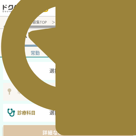
電話でのお問い合わせ：平日9:30-19:00
医師転職・求人募集TOP
非常勤（アルバイト）求人検索
ブラン
非常勤（アルバイト）医師求人・転職情報
非常勤
常勤
選択なし
勤務地
選択無し
市区町村
選択なし
診療科目
詳細な検索条件を表示