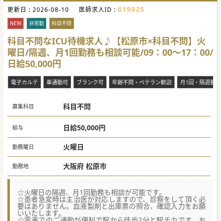
619825
更新日 :
2026-08-10
医師求人ID :
NEW
非常勤
科目不問
科目不問なICU待機求人♪【松原市×科目不問】火
曜日/隔週、月1回勤務も相談可能/09：00～17：00/
日給50,000円
電子カルテ
車通勤可
ブランク可
年齢不問・ベテラン歓迎
月1回・隔週勤
科目不問
募集科目
日給50,000円
給与
火曜日
勤務曜日
大阪府 松原市
勤務地
☆火曜日の隔週、月1回勤務も相談が可能です。
☆患者急変時は主治医が対応しますので、診察をして頂く必
要はありません。血液製剤と出庫票の照合、確認入力をお願
いいたします。
☆電車でのご通勤が便利で駅から徒歩2分と駅チカです。お