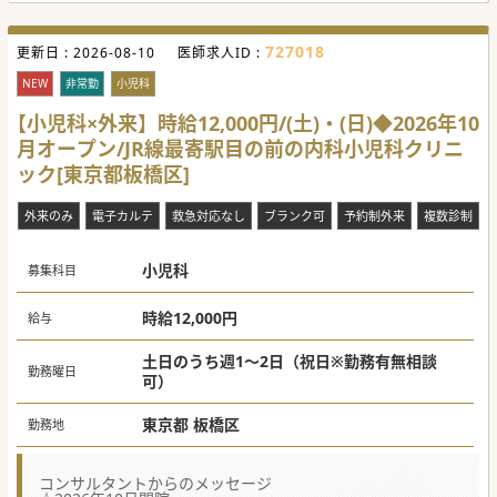
727018
更新日 :
2026-08-10
医師求人ID :
NEW
非常勤
小児科
【小児科×外来】時給12,000円/(土)・(日)◆2026年10
月オープン/JR線最寄駅目の前の内科小児科クリニ
ック[東京都板橋区]
外来のみ
電子カルテ
救急対応なし
ブランク可
予約制外来
複数診制
小児科
募集科目
時給12,000円
給与
土日のうち週1～2日（祝日※勤務有無相談
勤務曜日
可）
東京都 板橋区
勤務地
コンサルタントからのメッセージ