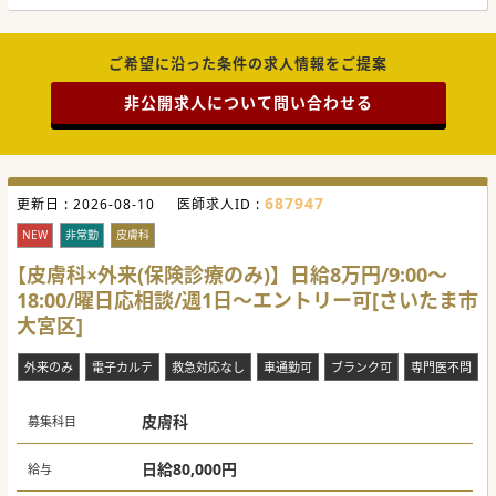
ご希望に沿った条件の求人情報をご提案
非公開求人について問い合わせる
687947
更新日 :
2026-08-10
医師求人ID :
NEW
非常勤
皮膚科
【皮膚科×外来(保険診療のみ)】日給8万円/9:00～
18:00/曜日応相談/週1日～エントリー可[さいたま市
大宮区]
外来のみ
電子カルテ
救急対応なし
車通勤可
ブランク可
専門医不問
皮膚科
募集科目
日給80,000円
給与