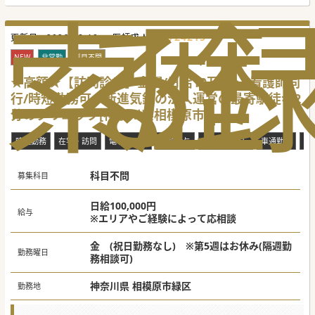
索
る
歴
724215
更新日 :
2026-08-10
医師求人ID :
NEW
非常勤
科目不問
★高額★【訪問診療】金曜/日給10万円～/看護師同
行/時短勤務可◆新進気鋭の法人運営の最寄駅徒歩2
分のクリニック[神奈川県相模原市]
時短勤務
在宅・訪問
電子カルテ
高額給与
救急対応なし
車通勤可
転
科目不問
募集科目
日給100,000円
給与
※エリアやご経験によって応相談
金 (祝日勤務なし) ※第5週はお休み(隔週勤
勤務曜日
務相談可)
神奈川県 相模原市緑区
勤務地