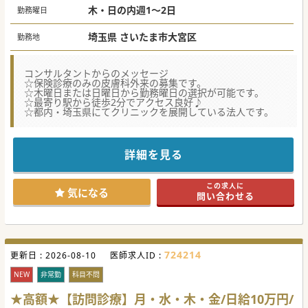
木・日の内週1～2日
勤務曜日
埼玉県 さいたま市大宮区
勤務地
コンサルタントからのメッセージ
☆保険診療のみの皮膚科外来の募集です。
☆木曜日または日曜日から勤務曜日の選択が可能です。
☆最寄り駅から徒歩2分でアクセス良好♪
☆都内・埼玉県にてクリニックを展開している法人です。
詳細を見る
この求人に
気になる
問い合わせる
724214
更新日 :
2026-08-10
医師求人ID :
NEW
非常勤
科目不問
★高額★【訪問診療】月・水・木・金/日給10万円/