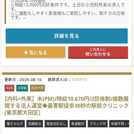
☆2026年10月開院
☆時給12,000円の好条件です。土日の小児科外来の求人で
す。
☆ご通勤もしやすく患者様もご来院しやすい、駅チカの立地
です。
☆最新の院内設備・システムで、患者様に満足度の高い医療
サービスの提供はもちろん、ドクターの方・看護師・スタッ
フもまた、円滑に業務に取り組める環境が整っています。
詳細を見る
この求人に
気になる
問い合わせる
736972
更新日 :
2026-08-10
医師求人ID :
NEW
非常勤
科目不問
【内科×外来】木(PM)/時給10,670円/2診体制/複数展
開する法人運営◆最寄駅徒歩30秒の駅前クリニック
[東京都大田区]
電子カルテ
高額給与
救急対応なし
車通勤可
ブランク可
年齢不問・ベテ