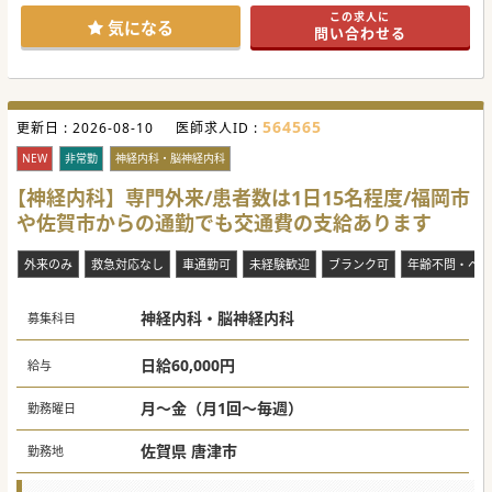
この求人に
気になる
問い合わせる
564565
更新日 :
2026-08-10
医師求人ID :
NEW
非常勤
神経内科・脳神経内科
【神経内科】専門外来/患者数は1日15名程度/福岡市
や佐賀市からの通勤でも交通費の支給あります
外来のみ
救急対応なし
車通勤可
未経験歓迎
ブランク可
年齢不問・ベテ
神経内科・脳神経内科
募集科目
日給60,000円
給与
月～金（月1回～毎週）
勤務曜日
佐賀県 唐津市
勤務地