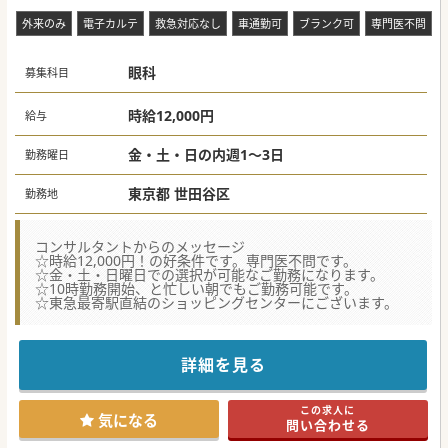
外来のみ
電子カルテ
救急対応なし
車通勤可
ブランク可
専門医不問
眼科
募集科目
時給12,000円
給与
金・土・日の内週1～3日
勤務曜日
東京都 世田谷区
勤務地
コンサルタントからのメッセージ
☆時給12,000円！の好条件です。専門医不問です。
☆金・土・日曜日での選択が可能なご勤務になります。
☆10時勤務開始、と忙しい朝でもご勤務可能です。
☆東急最寄駅直結のショッピングセンターにございます。
詳細を見る
この求人に
気になる
問い合わせる