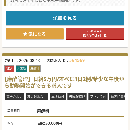
地域のかかりつけ病院として機能できるよう取り組んでおら
れます。
勤務曜日や日数などのご希望ご相談が可能ですので、ぜひ一
度ご検討ください！
詳細を見る
この求人に
気になる
問い合わせる
564569
更新日 :
2026-08-10
医師求人ID :
NEW
非常勤
麻酔科
【麻酔管理】日給5万円/オペは1日2例/希少な午後か
ら勤務開始ができる求人です
電子カルテ
救急対応なし
車通勤可
未経験歓迎
ブランク可
勤務時間相談
麻酔科
募集科目
日給50,000円
給与