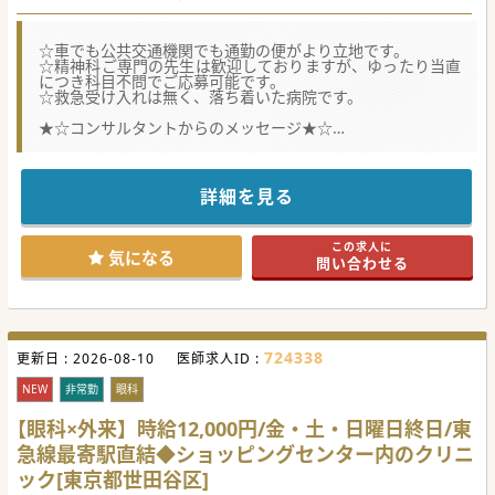
☆車でも公共交通機関でも通勤の便がより立地です。
☆精神科ご専門の先生は歓迎しておりますが、ゆったり当直
につき科目不問でご応募可能です。
☆救急受け入れは無く、落ち着いた病院です。
★☆コンサルタントからのメッセージ★☆
希少な精神科病院の当直求人です。
精神一般や精神療養病棟で編成されており、
原則救急の受入はおこなっていないので、
ゆとりをもったご勤務が可能でございます。
詳細を見る
医師の出身大学や出身医局も大きな偏りは無く、医師を含め
病院の職員も柔らかい雰囲気です。
少しでもご興味がございましたら、お気軽にお問合せくださ
この求人に
い。
気になる
問い合わせる
724338
更新日 :
2026-08-10
医師求人ID :
NEW
非常勤
眼科
【眼科×外来】時給12,000円/金・土・日曜日終日/東
急線最寄駅直結◆ショッピングセンター内のクリニ
ック[東京都世田谷区]