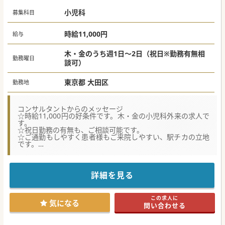
小児科
募集科目
時給11,000円
給与
木・金のうち週1日～2日（祝日※勤務有無相
勤務曜日
談可）
東京都 大田区
勤務地
コンサルタントからのメッセージ
☆時給11,000円の好条件です。木・金の小児科外来の求人で
す。
☆祝日勤務の有無も、ご相談可能です。
☆ご通勤もしやすく患者様もご来院しやすい、駅チカの立地
です。
☆最新の院内設備・システムで、患者様に満足度の高い医療
サービスの提供はもちろん、ドクターの方・看護師・スタッ
フもまた、円滑に業務に取り組める環境が整っています。
詳細を見る
この求人に
気になる
問い合わせる