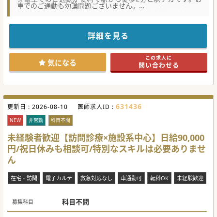
車でのご通勤も勿論問題ございません。
★☆コンサルタントからのメッセージ★☆
待機室は個室です。お気軽にお問い合わせください。
詳細を見る
この求人に
気になる
問い合わせる
631436
更新日 :
2026-08-10
医師求人ID :
NEW
非常勤
科目不問
未経験者歓迎【訪問診療×施設系中心】日給90,000
円/祝日休みも相談可/特別なスキルは必要ありませ
ん
在宅・訪問
電子カルテ
救急対応なし
車通勤可
転科OK
未経験歓迎
ブ
科目不問
募集科目