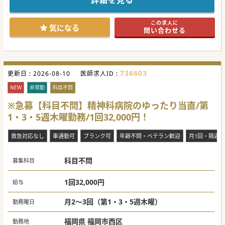
詳細を見る
この求人に
気になる
問い合わせる
736603
更新日 :
2026-08-10
医師求人ID :
NEW
非常勤
科目不問
※急募【科目不問】精神科病院のゆったり当直/第
1・3・5週木曜勤務/1回32,000円！
救急対応なし
車通勤可
ブランク可
年齢不問・ベテラン歓迎
月1回・隔週
科目不問
募集科目
1回32,000円
給与
月2～3回（第1・3・5週木曜）
勤務曜日
福岡県 福岡市西区
勤務地