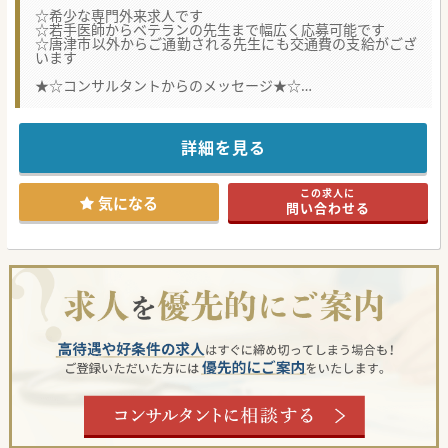
☆希少な専門外来求人です
☆若手医師からベテランの先生まで幅広く応募可能です
☆唐津市以外からご通勤される先生にも交通費の支給がござ
います
★☆コンサルタントからのメッセージ★☆
中小規模の療養型病院からの募集です。
慢性期病院に通院される患者様の神経内科外来を対応いただ
きます。
慢性疾患のご対応が可能であれば、経験や年齢は不問です。
詳細を見る
少しでもご興味がございましたら、お気軽にお問合せくださ
い。
この求人に
気になる
問い合わせる