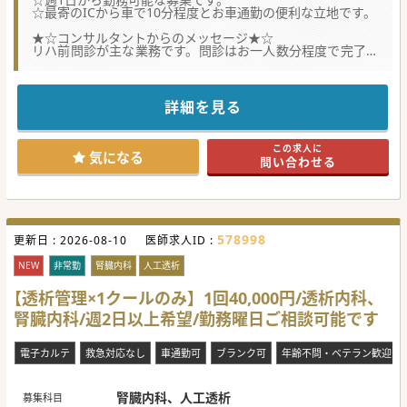
☆最寄のICから車で10分程度とお車通勤の便利な立地です。
★☆コンサルタントからのメッセージ★☆
リハ前問診が主な業務です。問診はお一人数分程度で完了す
る内容です。
2024年4月～勤務を希望しておりますが、開始時期はご相談
ください。
ご興味がございましたらお気軽にお問合せください。
詳細を見る
この求人に
気になる
問い合わせる
578998
更新日 :
2026-08-10
医師求人ID :
NEW
非常勤
腎臓内科
人工透析
【透析管理×1クールのみ】1回40,000円/透析内科、
腎臓内科/週2日以上希望/勤務曜日ご相談可能です
電子カルテ
救急対応なし
車通勤可
ブランク可
年齢不問・ベテラン歓迎
腎臓内科、人工透析
募集科目