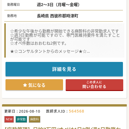
週2～3日（月曜～金曜）
勤務曜日
長崎県 西彼杵郡時津町
勤務地
☆希少な午後から勤務が開始できる麻酔科の非常勤求人です
☆週3日勤務が可能ですので、専門医維持要件を満たすこと
が可能です
☆オペ件数はおおむね2例です。
★☆コンサルタントからのメッセージ★☆
人気の週3日勤務が可能な麻酔科非常勤求人です。
一般外科や整形外科が主な症例になるため
比較的重たい症例は多くはないかと思います。
少しでもご興味がございましたら、お気軽にお問合せくださ
詳細を見る
い。
この求人に
気になる
問い合わせる
564568
更新日 :
2026-08-10
医師求人ID :
NEW
非常勤
麻酔科