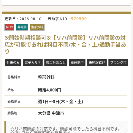
579590
更新日 :
2026-08-10
医師求人ID :
NEW
非常勤
整形外科
※開始時期相談可※【リハ前問診】リハ前問診の対
応が可能であれば科目不問/木・金・土/通勤手当あ
り
外来のみ
電子カルテ
救急対応なし
車通勤可
未経験歓迎
ブランク可
整形外科
募集科目
時給4,000円
給与
週1日～3日(木・金・土)
勤務曜日
大分県 中津市
勤務地
☆リハ前問診の対応です。問診可能でしたら科目不問です。
☆週1日から勤務可能な募集です。