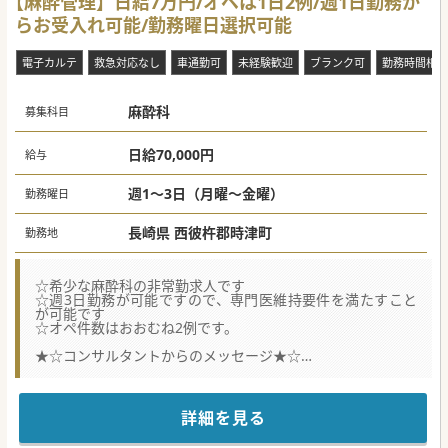
【麻酔管理】日給7万円/オペは1日2例/週1日勤務か
らお受入れ可能/勤務曜日選択可能
電子カルテ
救急対応なし
車通勤可
未経験歓迎
ブランク可
勤務時間相談
麻酔科
募集科目
日給70,000円
給与
週1～3日（月曜～金曜）
勤務曜日
長崎県 西彼杵郡時津町
勤務地
☆希少な麻酔科の非常勤求人です
☆週3日勤務が可能ですので、専門医維持要件を満たすこと
が可能です
☆オペ件数はおおむね2例です。
★☆コンサルタントからのメッセージ★☆
人気の週3日勤務が可能な麻酔科非常勤求人です。
一般外科や整形外科が主な症例になるため
比較的重たい症例は多くはないかと思います。
少しでもご興味がございましたら、お気軽にお問合せくださ
詳細を見る
い。