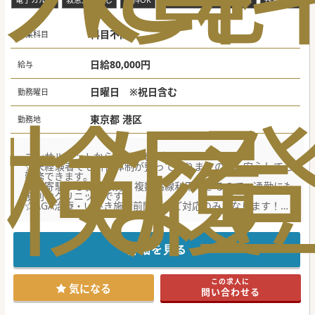
科目不問
募集科目
日給80,000円
給与
日曜日 ※祝日含む
勤務曜日
検
な
履
東京都 港区
勤務地
コンサルタントからのメッセージ
☆未経験者でも研修体制が整っておりますので、安心してご
勤務できます。
☆最寄駅から徒歩数分！複数路線利用できるので、通勤にも
便利なクリニックです。
☆AGA治療・いびき施術前問診のご対応のみになります！
☆診察は完全予約制を採用しており、残業もなく働きやすい
環境です。
詳細を見る
この求人に
気になる
問い合わせる