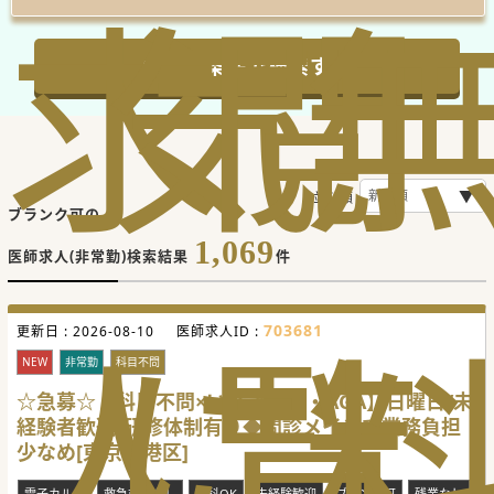
求
気
閲
この条件で検索する
並び順
ブランク可の
1,069
医師求人(非常勤)検索結果
件
人
に
覧
703681
更新日 :
2026-08-10
医師求人ID :
NEW
非常勤
科目不問
☆急募☆【科目不問×いびき治療・AGA】日曜日/未
経験者歓迎/研修体制有り◆問診メインで業務負担
少なめ[東京都港区]
電子カルテ
救急対応なし
転科OK
未経験歓迎
ブランク可
残業なし
専