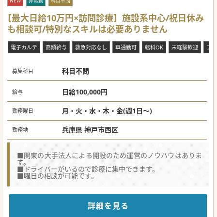
NEW
非常勤
科目不問
【最大日給10万円×訪問診療】施設系中心/祝日休み
も相談可/特別なスキルは必要ありません
電子カルテ
高額給与
救急対応なし
車通勤可
転科OK
未経験歓迎
ブラ
科目不問
募集科目
日給100,000円
給与
月・火・水・木・金(週1日～)
勤務曜日
兵庫県 神戸市西区
勤務地
■関東の大手法人による開設のため運営のノウハウはありま
す。
■ドライバーがいるので診療に集中できます。
■曜日の相談が可能です。
詳細を見る