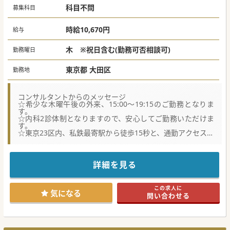
科目不問
募集科目
時給10,670円
給与
木 ※祝日含む(勤務可否相談可)
勤務曜日
東京都 大田区
勤務地
コンサルタントからのメッセージ
☆希少な木曜午後の外来、15:00～19:15のご勤務となりま
す。
☆内科2診体制となりますので、安心してご勤務いただけま
す。
☆東京23区内、私鉄最寄駅から徒歩15秒と、通勤アクセス抜
群です。
☆最新の院内設備・システムで、患者様に満足度の高い医療
サービスの提供はもちろん、ドクターの方・看護師・スタッ
フもまた、円滑に業務に取り組める環境が整っています。
詳細を見る
この求人に
気になる
問い合わせる