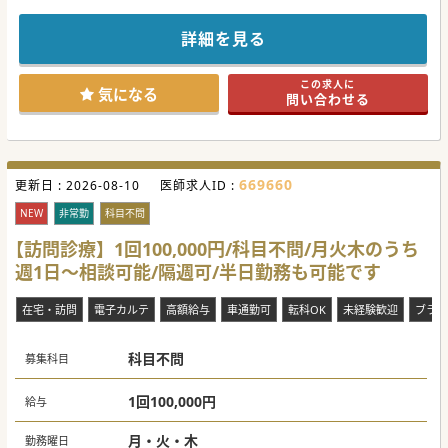
得可能です。
気になる方はお気軽にお問い合わせください。
詳細を見る
この求人に
気になる
問い合わせる
669660
更新日 :
2026-08-10
医師求人ID :
NEW
非常勤
科目不問
【訪問診療】1回100,000円/科目不問/月火木のうち
週1日～相談可能/隔週可/半日勤務も可能です
在宅・訪問
電子カルテ
高額給与
車通勤可
転科OK
未経験歓迎
ブラン
科目不問
募集科目
1回100,000円
給与
月・火・木
勤務曜日