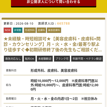
非公開求人について問い合わせる
665788
更新日 :
2026-08-10
医師求人ID :
NEW
非常勤
形成外科
皮膚科
美容皮膚科
★未経験・時短相談可★【美容皮膚科・皮膚科×問
診・カウンセリング】月・火・水・金/最寄り駅よ
り徒歩すぐ◆初期研修終了後の先生もご相談くださ
い！[文京区]
救急対応なし
転科OK
未経験歓迎
ブランク可
年齢不問・ベテラン歓迎
形成外科、皮膚科、美容皮膚科
募集科目
時給10,000円～12,000円 ※皮膚科専門医以
外:時給10,000円～、皮膚科専門医:時給12,00
給与
0円
月・火・水・金の内週1日～2日 ※祝日休み
勤務曜日