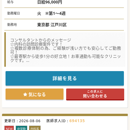
日給96,000円
給与
火 ※第1～4週
勤務曜日
東京都 江戸川区
勤務地
コンサルタントからのメッセージ
☆内科の訪問診療案件です！
☆複数診療体制の為、ご経験が浅い方でも安心してご勤務
可！
☆最寄駅から徒歩1分の好立地！お車通勤も可能なクリニッ
クです。
☆地域住民のかかりつけ医を目指し、「総合診療」を掲げる
クリニックです。
詳細を見る
この求人に
気になる
問い合わせる
694135
更新日 :
2026-08-06
医師求人ID :
NEW
非常勤
内科系