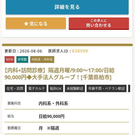
詳細を見る
この求人に
気になる
問い合わせる
638599
更新日 :
2026-08-06
医師求人ID :
NEW
非常勤
内科系・外科系
【内科×訪問診療】隔週月曜/9:00～17:00/日給
90,000円◆大手法人グループ！[千葉県柏市]
在宅・訪問
電子カルテ
転科OK
未経験歓迎
年齢不問・ベテラン歓迎
月
内科系・外科系
募集科目
日給90,000円
給与
月 ※隔週
勤務曜日