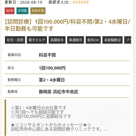
669689
更新日 :
2026-08-10
医師求人ID :
NEW
非常勤
科目不問
【訪問診療】1回100,000円/科目不問/第2・4水曜日/
半日勤務も可能です
在宅・訪問
電子カルテ
高額給与
車通勤可
転科OK
未経験歓迎
ブラン
科目不問
募集科目
1回100,000円
給与
第2・4水曜日
勤務曜日
静岡県 浜松市中央区
勤務地
☆第2・4水曜日のお仕事です
☆月1回～でも相談可能です
☆1回100,000円と高額給与です
★☆コンサルタントからのメッセージ★☆
浜松市内中心部にある訪問診療クリニックです。
居宅への訪問がメインとなり、かつ緩和ケアの資格なども取