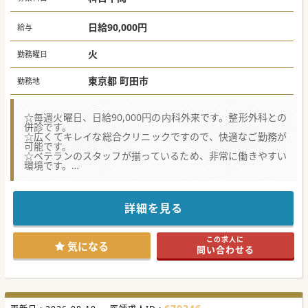
日給90,000円
給与
火
勤務曜日
東京都 町田市
勤務地
☆毎週火曜日、日給90,000円の内科外来です。整形外科との
併診です。
☆広くてキレイな総合クリニックですので、快適なご勤務が
可能です。
☆ベテランのスタッフが揃っているため、非常に働きやすい
環境です。
★☆コンサルタントからのメッセージ★☆
八王子市と町田市にそれぞれクリニックを構えておよそ10
年、
詳細を見る
地域に愛される、「ホームドクター」を目指してきた医療法
人です。
ベテランのスタッフが活躍しているため、非常に働きやすい
この求人に
環境です。
気になる
問い合わせる
ご応募、お待ちしております。