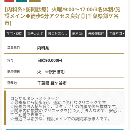
【内科系×訪問診療】火曜/9:00～17:00/3名体制/施
設メイン◆徒歩5分アクセス良好◎[千葉県鎌ケ谷
市]
在宅・訪問
電子カルテ
救急対応なし
転科OK
未経験歓迎
年齢不問・ベ
内科系
募集科目
日給90,000円
給与
火 ※祝日含む
勤務曜日
千葉県 鎌ケ谷市
勤務地
コンサルタントメッセージ
☆最寄駅から徒歩5分、通勤に便利なクリニックです。
☆院長のお人柄も良く、スタッフとの信頼関係も抜群です。
☆関東内に複数のクリニックを持つ大手法人なので、安心し
てご勤務できます。
☆最近では希少な、施設メインでの訪問診療求人です。