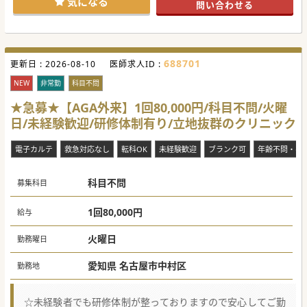
気になる
問い合わせる
688701
更新日 :
2026-08-10
医師求人ID :
NEW
非常勤
科目不問
★急募★【AGA外来】1回80,000円/科目不問/火曜
日/未経験歓迎/研修体制有り/立地抜群のクリニック
電子カルテ
救急対応なし
転科OK
未経験歓迎
ブランク可
年齢不問・ベ
科目不問
募集科目
1回80,000円
給与
火曜日
勤務曜日
愛知県 名古屋市中村区
勤務地
☆未経験者でも研修体制が整っておりますので安心してご勤