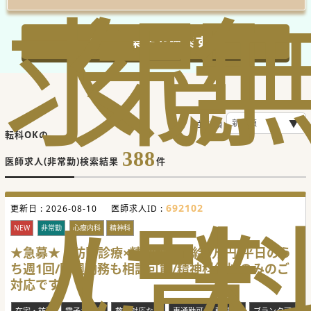
求
気
閲
この条件で検索する
並び順
転科OKの
388
医師求人(非常勤)検索結果
件
人
に
覧
692102
更新日 :
2026-08-10
医師求人ID :
NEW
非常勤
心療内科
精神科
★急募★【訪問診療×精神科】日給9万円/平日のう
ち週1回/隔週勤務も相談可能/精神科領域のみのご
対応です
在宅・訪問
電子カルテ
救急対応なし
車通勤可
転科OK
ブランク可
専