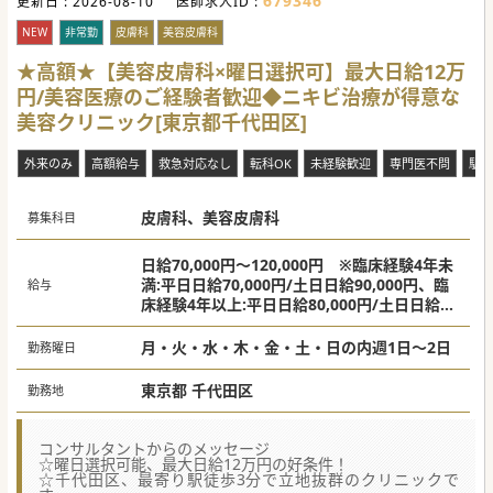
679346
更新日 :
2026-08-10
医師求人ID :
NEW
非常勤
皮膚科
美容皮膚科
★高額★【美容皮膚科×曜日選択可】最大日給12万
円/美容医療のご経験者歓迎◆ニキビ治療が得意な
美容クリニック[東京都千代田区]
外来のみ
高額給与
救急対応なし
転科OK
未経験歓迎
専門医不問
駅チ
皮膚科、美容皮膚科
募集科目
日給70,000円～120,000円 ※臨床経験4年未
満:平日日給70,000円/土日日給90,000円、臨
給与
床経験4年以上:平日日給80,000円/土日日給10
0,000円
月・火・水・木・金・土・日の内週1日～2日
勤務曜日
東京都 千代田区
勤務地
コンサルタントからのメッセージ
☆曜日選択可能、最大日給12万円の好条件！
☆千代田区、最寄り駅徒歩3分で立地抜群のクリニックで