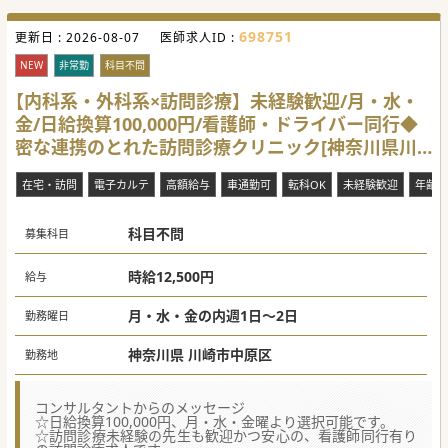
698751
更新日 :
2026-08-07
医師求人ID :
NEW
非常勤
科目不問
【内科系・外科系×訪問診療】未経験歓迎/月・水・
金/日給換算100,000円/看護師・ドライバー同行◆
密な連携のとれた訪問診療クリニック[神奈川県川
崎市中原区]
在宅・訪問
電子カルテ
高額給与
車通勤可
転科OK
未経験歓迎
年齢不
科目不問
募集科目
時給12,500円
給与
月・水・金の内週1日～2日
勤務曜日
神奈川県 川崎市中原区
勤務地
コンサルタントからのメッセージ
☆日給換算100,000円、月・水・金曜より選択可能です。
☆訪問診療未経験の先生も歓迎かつ安心の、看護師同行有り