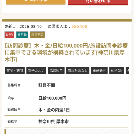
問い合わせる
695468
更新日 :
2026-08-10
医師求人ID :
NEW
非常勤
科目不問
【訪問診療】木・金/日給100,000円/施設訪問◆診療
に集中できる環境が構築されています[神奈川県厚
木市]
在宅・訪問
電子カルテ
高額給与
救急対応なし
車通勤可
転科OK
未経
科目不問
募集科目
日給100,000円
給与
木・金の内週1日
勤務曜日
神奈川県 厚木市
勤務地