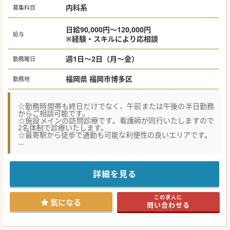
内科系
募集科目
日給90,000円～120,000円
給与
※経験・スキルにより応相談
週1日～2日（月～金）
勤務曜日
福岡県 福岡市博多区
勤務地
☆勤務時間帯も終日だけでなく、午前または午後の半日勤務
からご相談可能です。
☆施設メインの訪問診療です。看護師が同行いたしますので
2名体制で診療いたします。
☆最寄駅から徒歩で通勤も可能な利便性の良いエリアです。
★☆コンサルタントからのメッセージ★☆
福岡市内から30分圏内で、アクセスも便利なエリアにある訪
問診療クリニックです。
各科ご専門の先生がいらっしゃるため相談のしやすい環境で
詳細を見る
す。
訪問診療未経験の先生も歓迎しておりますので、是非お気軽
にお問合せ下さい。
この求人に
気になる
問い合わせる