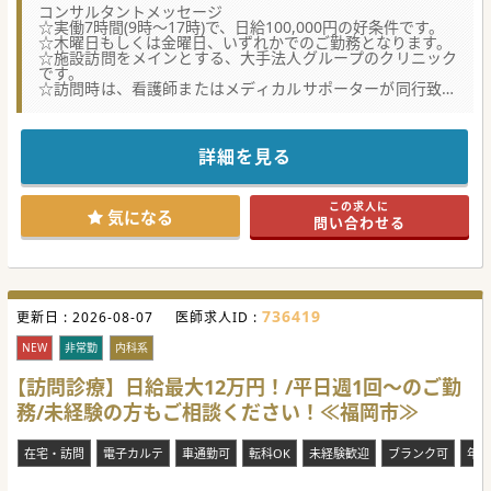
コンサルタントメッセージ
☆実働7時間(9時～17時)で、日給100,000円の好条件です。
☆木曜日もしくは金曜日、いずれかでのご勤務となります。
☆施設訪問をメインとする、大手法人グループのクリニック
です。
☆訪問時は、看護師またはメディカルサポーターが同行致し
ます。
詳細を見る
この求人に
気になる
問い合わせる
736419
更新日 :
2026-08-07
医師求人ID :
NEW
非常勤
内科系
【訪問診療】日給最大12万円！/平日週1回～のご勤
務/未経験の方もご相談ください！≪福岡市≫
在宅・訪問
電子カルテ
車通勤可
転科OK
未経験歓迎
ブランク可
年齢