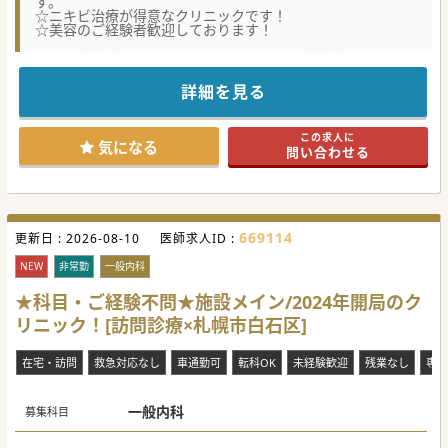
す。
☆ニキビ治療が得意なクリニックです！
☆美容のご経験者歓迎しております！
詳細を見る
この求人に
気になる
問い合わせる
669114
更新日 :
2026-08-10
医師求人ID :
NEW
非常勤
一般内科
★科目・ご経験不問★施設メイン/2024年開局のク
リニック！[訪問診療×札幌市白石区]
在宅・訪問
救急対応なし
車通勤可
転科OK
未経験歓迎
残業なし
専門
一般内科
募集科目