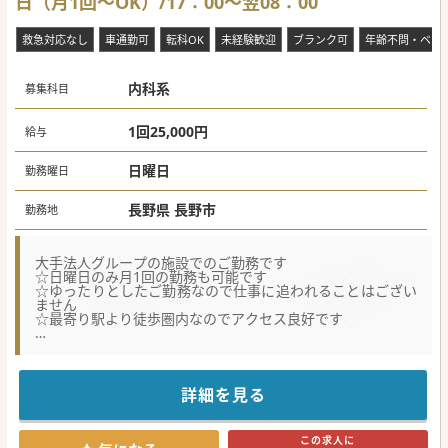
日（月1回～OK）/17：00～翌08：00
救急対応なし
車通勤可
転科OK
未経験歓迎
ブランク可
年齢不問・ベテ
内科系
募集科目
1回25,000円
給与
日曜日
勤務曜日
長野県 長野市
勤務地
大手法人グループの施設でのご勤務です
☆日曜日のみ月1回の勤務も可能です
☆ゆったりとしたご勤務なので仕事に追われることはござい
ません
☆最寄り駅より徒歩圏内なのでアクセス良好です
★☆コンサルタントからのメッセージ★☆
介護医療院での当直のお仕事です。
比較的落ち着いた患者様が多いのでゆったりとご勤務いただ
けます。
詳細を見る
気になる方はお気軽にお問い合わせください。
この求人に