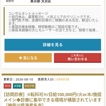
東京都 文京区
勤務地
コンサルタントメッセージ
☆祝日休み、最寄駅2分、人気エリアのクリニックです。
☆専門医不問、皮膚科診療のご経験のある先生、歓迎いたし
ます。
☆美容診療未経験、時短勤務のご相談可能です。
☆美容未経験の方にもレーザーの当て方など、現場で指導が
あります。
☆ご希望の場合はトライアル勤務も可能ですので、お気軽に
ご相談ください。
詳細を見る
この求人に
気になる
問い合わせる
696938
更新日 :
2026-08-10
医師求人ID :
NEW
非常勤
科目不問
【訪問診療】※転科可※/日給100,000円/火or木/施設
メイン◆診療に集中できる環境が構築されています
［神奈川県海老名市］