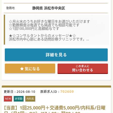
静岡県 浜松市中央区
勤務地
☆月火水のうちお好きな曜日をお選びいただけます
☆勤務頻度は毎週でも隔週でも相談可能です
☆1回100,000円と高額給与です
★☆コンサルタントからのメッセージ★☆
浜松市内中心部にある訪問診療クリニックです。
居宅への訪問がメインとなり、かつ緩和ケアの資格なども取
得可能です。
気になる方はお気軽にお問い合わせください。
詳細を見る
この求人に
気になる
問い合わせる
702609
更新日 :
2026-08-10
医師求人ID :
NEW
非常勤
内科系
【当直】1回25,000円＋交通費5,000円/内科系/日曜