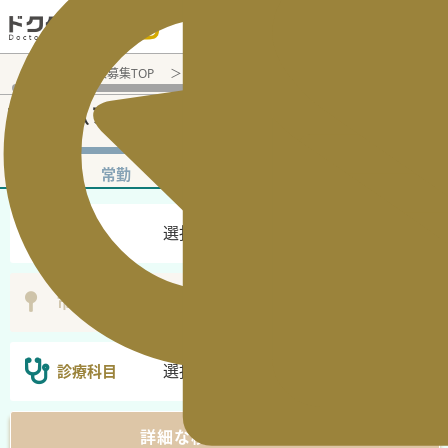
電話でのお問い合わせ：平日9:30-19:00
医師転職・求人募集TOP
非常勤（アルバイト）求人検索
転科OK
非常勤（アルバイト）医師求人・転職情報
非常勤
常勤
選択なし
勤務地
選択無し
市区町村
選択なし
診療科目
詳細な検索条件を表示