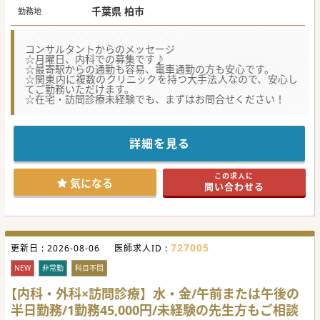
千葉県 柏市
勤務地
コンサルタントからのメッセージ
☆月曜日、内科での募集です♪
☆最寄駅からの通勤も容易、電車通勤の方も安心です。
☆関東内に複数のクリニックを持つ大手法人なので、安心し
てご勤務いただけます。
☆在宅・訪問診療未経験でも、まずはお問合せください！
詳細を見る
この求人に
気になる
問い合わせる
727005
更新日 :
2026-08-06
医師求人ID :
NEW
非常勤
科目不問
【内科・外科×訪問診療】水・金/午前または午後の
半日勤務/1勤務45,000円/未経験の先生方もご相談