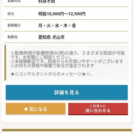
科目不問
募集科目
時給10,000円～12,500円
給与
月・火・水・木・金
勤務曜日
愛知県 犬山市
勤務地
☆勤務時間が勤務時間の(例)の通り、さまざまな相談が可能
です。お気軽にご相談ください。
☆未経験歓迎です。院長からの手厚いサポートがございます
☆お持ちの資格や経験で給与が査定されます
★☆コンサルタントからのメッセージ★☆
院長が神経内科医であることから神経疾患の診療にも注力し
ています。
お互い助け合うといった関係性が強く、職場の人間関係もと
ても良好です。
詳細を見る
少しでもご興味がございましたらお気軽にお問合せくださ
い。
この求人に
気になる
問い合わせる