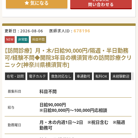
気になる
問い合わせる
678196
更新日 :
2026-08-06
医師求人ID :
NEW
非常勤
科目不問
【訪問診療】月・木/日給90,000円/隔週・半日勤務
可/経験不問◆開院3年目の横須賀市の訪問診療クリ
ニック[神奈川県横須賀市]
在宅・訪問
電子カルテ
救急対応なし
車通勤可
転科OK
未経験歓迎
複
科目不問
募集科目
日給90,000円
給与
※日給80,000円～100,000円応相談
月・木の内週1日～2日 ※祝日含む ※隔週
勤務曜日
勤務可