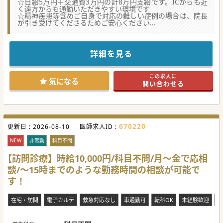
☆日給5万円＋交通費3万円の計8万円支給です。ICからも近
く遠方からも通勤いただきやすい環境です
☆精神疾患等含めご自身で対応の難しい症例の場合は、院長
が引き受けてくださるためご安心ください
★☆コンサルタントからのメッセージ★☆
2023年に開院されたばかりのフレッシュな訪問クリニックで
す。
詳細を見る
院長先生は30代後半とお若いですが、長く精神科領域や訪問
診療に従事されてきた
経験豊富な医師でございます。
この求人に
そんな先生と力を合わせて、地域の在宅医療をお支えいただ
気になる
問い合わせる
ける先生を募集しております。
少しでもご興味がございましたら、お気軽にお問合せくださ
い。
670220
更新日 :
2026-08-10
医師求人ID :
NEW
非常勤
科目不問
【訪問診療】時給10,000円/科目不問/月～金で応相
談/～15時までのような勤務時間の相談が可能で
す！
在宅・訪問
電子カルテ
救急対応なし
車通勤可
転科OK
未経験歓迎
複