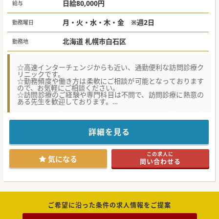
日給80,000円
給与
月・火・水・木・金 ※週2日
勤務曜日
北海道 札幌市白石区
勤務地
☆高速インターチェンジからも近い、通勤便利な訪問診療ク
リニックです。
☆勤務頻度や働き方は柔軟にご相談が可能となっております
ので、お気軽にご相談ください。
☆訪問診療のご経験や専門科目は不問で、訪問診療に熱意の
ある先生を歓迎しております。
☆★コンサルタントからのメッセージ☆★
札幌市内の訪問診療クリニックで週2日勤務の非常勤医の募
詳細を見る
集です。
2024年に開局したばかりの、札幌市内で同法人3店舗目とな
る訪問診療クリニックです。
この求人に
施設メインかつ1日の対応患者数も少なめとなっておりま
気になる
問い合わせる
す。
勤務曜日など、気になる点がございましたらお気軽にお問合
せくださいませ！
ご希望に沿った条件の求人情報をご提案