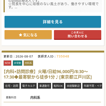
の訪問診療求人です。
☆院長を中心に垣根のない風土があり、働きやすい環境で
す。
☆川崎市中原区という立地のため、県内はもちろん、都内各
方面からも通勤可能です。
詳細を見る
この求人に
気になる
問い合わせる
735048
更新日 :
2026-08-07
医師求人ID :
NEW
非常勤
内科系
【内科×訪問診療】火曜/日給96,000円/8:30～
17:30◆最寄駅から徒歩1分♪[東京都江戸川区]
在宅・訪問
電子カルテ
車通勤可
転科OK
未経験歓迎
年齢不問・ベテラ
内科系
募集科目