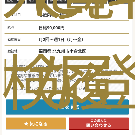
心療内科、精神科
募集科目
日給90,000円
給与
月2回～週1日（月～金）
勤務曜日
検
な
履
福岡県 北九州市小倉北区
勤務地
☆訪問診療の経験は不問でご応募いただけます。
☆マーケティング調査を徹底しているので、集患面において
も順調な推移をみせています。
☆精神科としての訪問の為、内科対応はございません。
★☆コンサルタントからのメッセージ★☆
福岡県北九州市にございます、訪問診療クリニックからの募
集です。
当該法人は多くのクリニックを有しており、運営ノウハウが
しっかり蓄積されています。
詳細を見る
少しでもご興味がございましたら、お気軽にお問合せくださ
い。
この求人に
気になる
問い合わせる