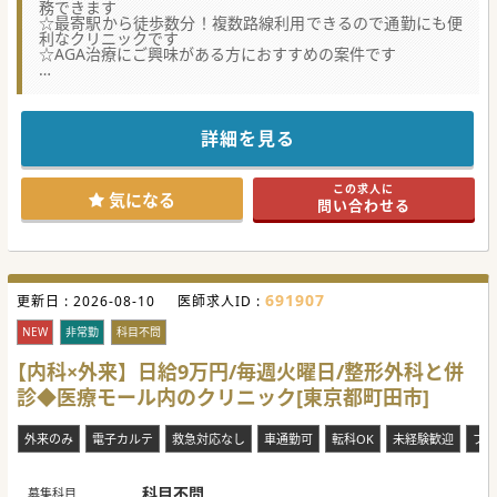
務できます
☆最寄駅から徒歩数分！複数路線利用できるので通勤にも便
利なクリニックです
☆AGA治療にご興味がある方におすすめの案件です
★☆コンサルタントからのメッセージ★☆
AGA治療に特化したクリニックで非常勤医師を募集しており
ます。
診察は完全予約制を採用しており、残業もなく働きやすい環
詳細を見る
境です。
研修(3～4時間、無給)もございますので、未経験の方でも安
心してご勤務可能です。
この求人に
気になる
問い合わせる
691907
更新日 :
2026-08-10
医師求人ID :
NEW
非常勤
科目不問
【内科×外来】日給9万円/毎週火曜日/整形外科と併
診◆医療モール内のクリニック[東京都町田市]
外来のみ
電子カルテ
救急対応なし
車通勤可
転科OK
未経験歓迎
ブラ
科目不問
募集科目