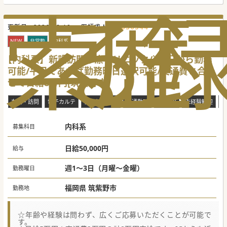
索
る
歴
636544
更新日 :
2026-08-10
医師求人ID :
NEW
非常勤
内科系
【内科系】新設訪問診療クリニック/週1日から勤務
可能/平日であれば勤務曜日選択可能/交通費と合わ
せて日給8万円[筑紫野市]
在宅・訪問
電子カルテ
救急対応なし
車通勤可
転科OK
未経験歓迎
ブ
内科系
募集科目
日給50,000円
給与
週1～3日（月曜～金曜）
勤務曜日
福岡県 筑紫野市
勤務地
☆年齢や経験は問わず、広くご応募いただくことが可能で
す。