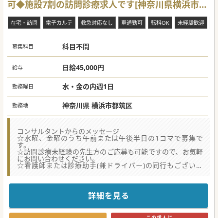
可◆施設7割の訪問診療求人です[神奈川県横浜市都
筑区]
在宅・訪問
電子カルテ
救急対応なし
車通勤可
転科OK
未経験歓迎
勤
科目不問
募集科目
日給45,000円
給与
水・金の内週1日
勤務曜日
神奈川県 横浜市都筑区
勤務地
コンサルタントからのメッセージ
☆水曜、金曜のうち午前または午後半日の1コマで募集で
す。
☆訪問診療未経験の先生方のご応募も可能ですので、お気軽
にお問い合わせください。
☆看護師または診療助手(兼ドライバー)の同行もございま
す。
☆横浜・港北エリア最寄駅徒歩約5分、マイカー通勤可と、
通勤アクセス抜群です。
詳細を見る
この求人に