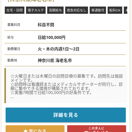
在宅・訪問
電子カルテ
高額給与
救急対応なし
車通勤可
転科OK
未経
科目不問
募集科目
日給100,000円
給与
火・木の内週1日～2日
勤務曜日
神奈川県 海老名市
勤務地
☆火曜日または木曜日の訪問診療の募集です。訪問先は施設
メインです。
☆訪問時は看護師またはメディカルサポーターが同行し、診
療に集中できる環境が構築されております。
☆実働7時間で日給100,000円の好条件です。
☆★コンサルタントからのメッセージ☆★
神奈川県海老名市にございます訪問診療クリニックでござい
ます。
施設訪問中心となりますので往診のような業務イメージでご
詳細を見る
ざいます。
最寄駅から徒歩圏内のクリニックですので通勤も至便です。
この求人に
気になる