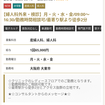
NEW
非常勤
産婦人科
婦人科
【婦人科外来・検診】月・火・水・金/09:00～
16:30/勤務時間相談可/最寄り駅より徒歩2分
電子カルテ
救急対応なし
車通勤可
勤務時間相談可
専門医不問
駅チカ(
産婦人科、婦人科
募集科目
1回65,000円
給与
月・火・水・金
勤務曜日
大阪府 大東市
勤務地
☆クリニックのレディースフロアでのご勤務となります。
☆勤務時間のご相談可能です。
☆最寄駅から徒歩2分とアクセス抜群の立地です。
★☆コンサルタントからのメッセージ★☆
様々な診療科目の専門医が常勤として勤務している総合クリ
ニックです。