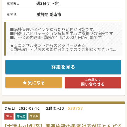
週3日(月~金)
勤務曜日
滋賀県 湖南市
勤務地
■病棟管理がメインでゆったり勤務が可能です。
■回復リハビリテーション病棟を中心に療養型の病院です
■月～金の内週3日勤務で年収1,000万円が可能です。
★☆コンサルタントからのメッセージ★☆
☆勤務曜日・時間の調整が可能ですのでご相談くださいませ
☆現在紙カルテですが今秋に電子カルテに移行が決まってお
ります。
☆セラピストも多数在籍しております。
詳細を見る
この求人に
気になる
問い合わせる
533757
更新日 :
2026-08-10
医師求人ID :
NEW
非常勤
内科系
【大津市×内科系】関連施設の患者対応がほとんどで