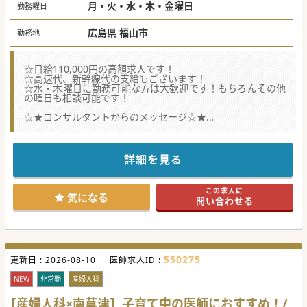
月・火・水・木・金曜日
勤務曜日
広島県 福山市
勤務地
☆日給110,000円の高額求人です！
☆高速代、新幹線代の支給もございます！
☆水・木曜日に勤務可能な方は大歓迎です！もちろんその他
の曜日も相談可能です！
☆★コンサルタントからのメッセージ☆★
患者数が増えてきたため、体制強化を図るため募集されてい
ます。
高速代、新幹線代の支給が可能ですので、
遠方からの通勤もお気軽にご相談ください♪
詳細を見る
この求人に
気になる
問い合わせる
550275
更新日 :
2026-08-10
医師求人ID :
NEW
非常勤
産婦人科
【産婦人科×南草津】子育て中の医師におすすめ！/