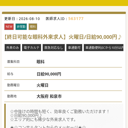
563177
更新日 :
2026-08-10
医師求人ID :
NEW
非常勤
眼科
【終日可能な眼科外来求人】火曜日/日給90,000円♪
外来のみ
電子カルテ
救急対応なし
車通勤可
車通勤便利(ICから10分以内)
眼科
募集科目
日給90,000円
給与
火曜日
勤務曜日
大阪府 和泉市
勤務地
☆中抜けの時間も短く、効率良くご勤務いただけます！
☆日給90,000円♪
☆エリア的にも稀少な外来求人です。
★☆コンサルタントからのメッセージ★☆