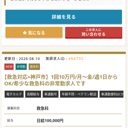
高度急性期病院の後方支援を中心とした地域密着型の病院で
す。
曜日や時間の相談が可能なのでお気軽にお問合せください。
詳細を見る
この求人に
気になる
問い合わせる
494732
更新日 :
2026-08-10
医師求人ID :
NEW
非常勤
救急科
【救急対応×神戸市】1回10万円/月～金/週1日から
OK/希少な救急科の非常勤求人です
電子カルテ
高額給与
車通勤可
年齢不問・ベテラン歓迎
車通勤便利(ICから
救急科
募集科目
日給100,000円
給与