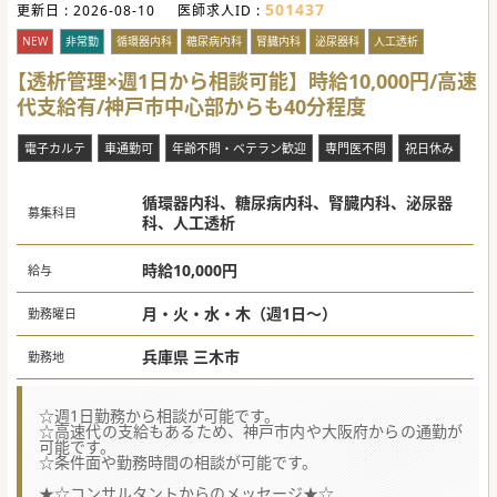
501437
更新日 :
2026-08-10
医師求人ID :
NEW
非常勤
循環器内科
糖尿病内科
腎臓内科
泌尿器科
人工透析
【透析管理×週1日から相談可能】時給10,000円/高速
代支給有/神戸市中心部からも40分程度
電子カルテ
車通勤可
年齢不問・ベテラン歓迎
専門医不問
祝日休み
循環器内科、糖尿病内科、腎臓内科、泌尿器
募集科目
科、人工透析
時給10,000円
給与
月・火・水・木（週1日～）
勤務曜日
兵庫県 三木市
勤務地
☆週1日勤務から相談が可能です。
☆高速代の支給もあるため、神戸市内や大阪府からの通勤が
可能です。
☆条件面や勤務時間の相談が可能です。
★☆コンサルタントからのメッセージ★☆