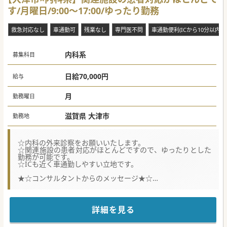
す/月曜日/9:00～17:00/ゆったり勤務
救急対応なし
車通勤可
残業なし
専門医不問
車通勤便利(ICから10分以内)
内科系
募集科目
日給70,000円
給与
月
勤務曜日
滋賀県 大津市
勤務地
☆内科の外来診察をお願いいたします。
☆関連施設の患者対応がほとんどですので、ゆったりとした
勤務が可能です。
☆ICも近く車通勤しやすい立地です。
★☆コンサルタントからのメッセージ★☆
一般的な内科診察が出来れば外科の先生も応募可能です。
是非ご応募下さい。
詳細を見る