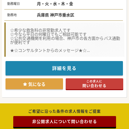
月・火・水・木・金
勤務曜日
兵庫県 神戸市垂水区
勤務地
☆希少な救急科の非常勤求人です
☆今なら平日の何曜日でもご相談可能です
☆公共交通機関を利用の場合、神戸市の各方面からバス通勤
が便利です
★☆コンサルタントからのメッセージ★☆
曜日選択が可能な救急科のレア求人です。
マイカー通勤の先生は、駐車場を無料でご利用いただけま
す。
早期の充足が予想されますので、お早めにお問い合わせくだ
詳細を見る
さい。
この求人に
気になる
問い合わせる
ご希望に沿った条件の求人情報をご提案
非公開求人について問い合わせる