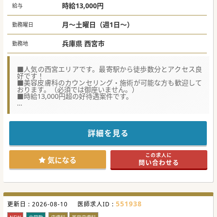
時給13,000円
給与
月～土曜日（週1日～）
勤務曜日
兵庫県 西宮市
勤務地
■人気の西宮エリアです。最寄駅から徒歩数分とアクセス良
好です！
■美容皮膚科のカウンセリング・施術が可能な方も歓迎して
おります。（必須では御座いません。）
■時給13,000円超の好待遇案件です。
★☆コンサルタントからのメッセージ★☆
保険診療が8割のクリニックです。美容領域の対応免除が可
能です。
交通費は別途支給されます。お車でも公共交通機関でも一律
詳細を見る
2,500円支給されます。
終日のご勤務も可能ですので、是非お問い合わせください。
この求人に
気になる
問い合わせる
551938
更新日 :
2026-08-10
医師求人ID :