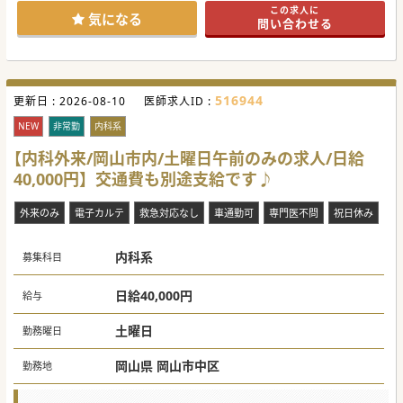
この求人に
気になる
問い合わせる
516944
更新日 :
2026-08-10
医師求人ID :
NEW
非常勤
内科系
【内科外来/岡山市内/土曜日午前のみの求人/日給
40,000円】交通費も別途支給です♪
外来のみ
電子カルテ
救急対応なし
車通勤可
専門医不問
祝日休み
内科系
募集科目
日給40,000円
給与
土曜日
勤務曜日
岡山県 岡山市中区
勤務地