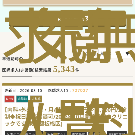
求
気
閲
この条件で検索する
並び順
車通勤可の
5,343
医師求人(非常勤)検索結果
件
人
に
覧
727027
更新日 :
2026-08-10
医師求人ID :
NEW
非常勤
内科系
【内科×外来】土・月/時給10,670円～11,000円/2診
制◆祝日勤務相談可/2026年10月開院予定のクリニ
ックです[東京都板橋区]
外来のみ
電子カルテ
救急対応なし
車通勤可
複数診制
専門医不問
駅