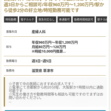
週3日からご相談可/年収960万円～1,200万円/駅か
ら徒歩2分の好立地/時短勤務可能です
時短勤務
電子カルテ
救急対応なし
車通勤可
勤務時間相談可
駅チカ(徒歩
産婦人科
募集科目
年収960万円～年収1,200万円
月給80万円～120万円
給与
※時給10,000円換算
※働き方により異なる
週3日~週5日
勤務曜日
滋賀県 草津市
勤務地
☆子育て中の医師におすすめの求人です！
☆電車にて京都駅から約20分程、大阪駅か1時間以内に通勤
可能です
☆先生の働き方や勤務時間等も相談も可能ですのでまずはお
問い合わせください。
★☆コンサルタントからのメッセージ★☆
☆専門医維持のための学会補助もございます。