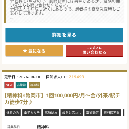
☆転科もOKなので、訪問診療には興味があるが、経験の無
い先生もお問い合わせください。
☆同法人の病院も近くにあるので、患者様の夜間急変時もご
安心して頂けます。
★☆コンサルタントからのメッセージ★☆
24時間365日体制で自宅療養をされる方のために訪問診療
を行っている診療所です。
詳細を見る
法人全体で地域医療に力を入れております。
この求人に
気になる
問い合わせる
219493
更新日 :
2026-08-10
医師求人ID :
NEW
非常勤
精神科
【精神科×亀岡市】1回100,000円/月～金/外来/駅チ
カ徒歩7分♪
外来のみ
電子カルテ
高額給与
救急対応なし
車通勤可
専門医不問
祝
精神科
募集科目