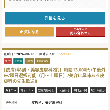
午前のみなどもご相談が可能です。
すぐに充足しそうなので、お早めにお問い合わせください♪
詳細を見る
この求人に
気になる
問い合わせる
551941
更新日 :
2026-08-10
医師求人ID :
NEW
非常勤
皮膚科
美容皮膚科
【皮膚科8割・美容皮膚科2割】時給13,000円/午後外
来/曜日選択可能（月～土曜日）/美容に興味ある皮
膚科の先生歓迎!!
外来のみ
電子カルテ
救急対応なし
車通勤可
専門医不問
駅チカ(徒歩5分
皮膚科、美容皮膚科
募集科目