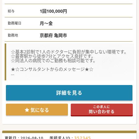
1回100,000円
給与
月～金
勤務曜日
京都府 亀岡市
勤務地
☆基本2診制で1人のドクターに負担が集中しない環境です。
☆最寄駅から徒歩7分とアクセス良好です。
☆同法人の病院でのご勤務も相談可能です。
★☆コンサルタントからのメッセージ★☆
当クリニックは柔軟な働き方が可能です。今回は非常勤の募
集ですが、
当クリニックで2日、同法人の病院で2日、計週4日で常勤と
しての勤務も可能です。
詳細を見る
様々な働き方が可能な病院ですので、是非ともお問い合わせ
ください。
この求人に
気になる
問い合わせる
352345
更新日 :
2026-08-10
医師求人ID :