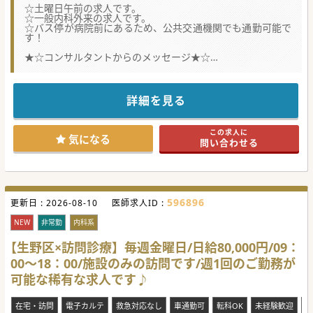
☆土曜日午前の求人です。
☆一般内科外来の求人です。
☆バス停が病院前にあるため、公共交通機関でも通勤可能で
す！
★☆コンサルタントからのメッセージ★☆
人気の土曜日午前のみの求人です。
内科外来が可能でしたら専門は問いません。
交通費も別途支給されます♪
詳細を見る
この求人に
気になる
問い合わせる
596896
更新日 :
2026-08-10
医師求人ID :
NEW
非常勤
内科系
【生野区×訪問診療】毎週金曜日/日給80,000円/09：
00～18：00/施設のみの訪問です/週1回のご勤務が
可能な稀有な求人です♪
在宅・訪問
電子カルテ
救急対応なし
車通勤可
転科OK
未経験歓迎
年