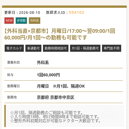
594102
更新日 :
2026-08-10
医師求人ID :
NEW
非常勤
外科系
【外科当直×京都市】月曜日/17:00～翌09:00/1回
60,000円/月1回～の勤務も可能です
電子カルテ
車通勤可
勤務時間相談可
月1回・隔週勤務可
専門医不問
外科系
募集科目
1回60,000円
給与
月曜日 ※月1回、隔週OK
勤務曜日
京都府 京都市中京区
勤務地
☆月1回、隔週勤務のご相談も可能です。
☆入り時間18時、明け時間8時まで相談可能です。
☆整形外科初期対応が可能なドクター大歓迎です。