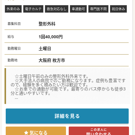
外来のみ
電子カルテ
救急対応なし
車通勤可
専門医不問
祝日休み
整形外科
募集科目
1回40,000円
給与
土曜日
勤務曜日
大阪府 枚方市
勤務地
☆土曜日午前のみの整形外科外来です。
☆大手法人の病院でのご勤務になります。症例も豊富です
ので、経験を多く積みたい方は歓迎です。
☆お車での通勤が可能です。最寄りのバス停からも徒歩3
分と通いやすいです。
詳細を見る
この求人に
気になる
問い合わせる