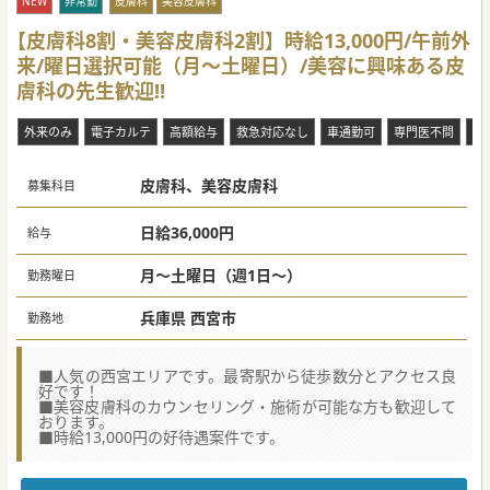
NEW
非常勤
皮膚科
美容皮膚科
【皮膚科8割・美容皮膚科2割】時給13,000円/午前外
来/曜日選択可能（月～土曜日）/美容に興味ある皮
膚科の先生歓迎!!
外来のみ
電子カルテ
高額給与
救急対応なし
車通勤可
専門医不問
駅
皮膚科、美容皮膚科
募集科目
日給36,000円
給与
月～土曜日（週1日～）
勤務曜日
兵庫県 西宮市
勤務地
■人気の西宮エリアです。最寄駅から徒歩数分とアクセス良
好です！
■美容皮膚科のカウンセリング・施術が可能な方も歓迎して
おります。
■時給13,000円の好待遇案件です。