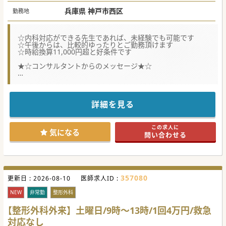
兵庫県 神戸市西区
勤務地
☆内科対応ができる先生であれば、未経験でも可能です
☆午後からは、比較的ゆったりとご勤務頂けます
☆時給換算11,000円超と好条件です
★☆コンサルタントからのメッセージ★☆
神戸エリアで高水準の透析医療を提供している医療施設で
す。
内科対応が可能な先生であればご応募頂けますので、
本件が少しでも気になる先生は是非一度お問い合わせくださ
詳細を見る
い。
この求人に
気になる
問い合わせる
357080
更新日 :
2026-08-10
医師求人ID :
NEW
非常勤
整形外科
【整形外科外来】土曜日/9時～13時/1回4万円/救急
対応なし