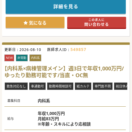
☆福利厚生なども高水準で用意されており、働きやすい環境
が構築されており、
詳細を見る
スタッフの離職もほとんどございません。
☆女性スタッフが活躍されている医療機関です
この求人に
気になる
問い合わせる
549857
更新日 :
2026-08-10
医師求人ID :
NEW
非常勤
内科系
【内科系×病棟管理メイン】週3日で年収1,000万円/
ゆったり勤務可能です/当直・OC無
救急対応なし
車通勤可
勤務時間相談可
紙カルテ
専門医不問
祝日休み
内科系
募集科目
年収1,000万円
月給83万円
給与
※年齢・スキルにより応相談