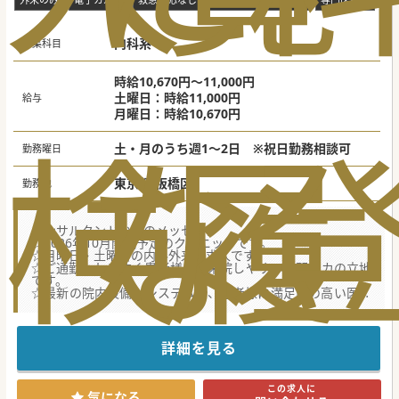
内科系
募集科目
時給10,670円～11,000円
土曜日：時給11,000円
給与
月曜日：時給10,670円
検
な
履
土・月のうち週1～2日 ※祝日勤務相談可
勤務曜日
東京都 板橋区
勤務地
コンサルタントからのメッセージ
☆2026年10月開院予定のクリニックです。
☆月曜日・土曜日の内科外来の求人です。
☆ご通勤もしやすく患者様もご来院しやすい、駅チカの立地
です。
☆最新の院内設備・システムで、患者様に満足度の高い医療
サービスの提供はもちろん、ドクターの方・看護師・スタッ
フもまた、円滑に業務に取り組める環境が整っています。
詳細を見る
この求人に
気になる