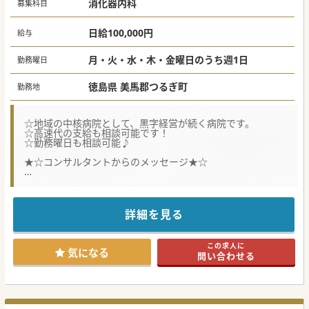
消化器内科
募集科目
日給100,000円
給与
月・火・水・木・金曜日のうち週1日
勤務曜日
徳島県 美馬郡つるぎ町
勤務地
☆地域の中核病院として、黒字経営が続く病院です。
☆高速代の支給も相談可能です！
☆勤務曜日も相談可能♪
★☆コンサルタントからのメッセージ★☆
徳島県西部の中核病院です。
高速代の支給も相談できますので、徳島市内や県外からも歓
迎です。
今なら勤務曜日も相談可能ですのでお早めにお問合せくださ
詳細を見る
い♪
この求人に
気になる
問い合わせる