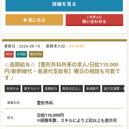
詳細を見る
この求人に
気になる
問い合わせる
551699
更新日 :
2026-08-10
医師求人ID :
NEW
非常勤
整形外科
☆高額給与☆【整形外科外来の求人/日給110,000
円/新幹線代・高速代支給有】曜日の相談も可能で
す♪
外来のみ
電子カルテ
高額給与
救急対応なし
車通勤可
遠方交通費・飛行
整形外科
募集科目
日給110,000円
給与
※経験年数、スキルにより上記以上も提示可