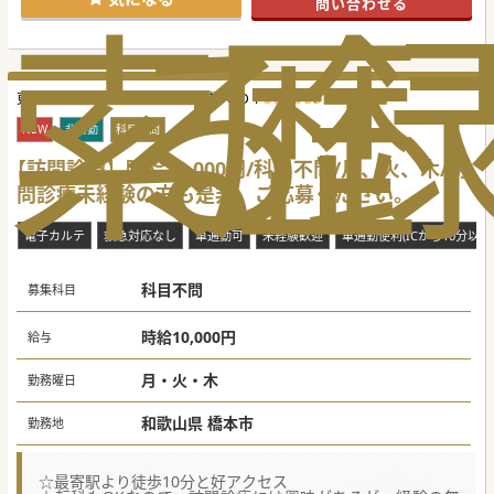
索
る
歴
問い合わせる
336685
更新日 :
2026-08-10
医師求人ID :
NEW
非常勤
科目不問
【訪問診療】時給10,000円/科目不問/月、火、木/訪
問診療未経験の方も是非、ご応募ください。
電子カルテ
救急対応なし
車通勤可
未経験歓迎
車通勤便利(ICから10分以内
科目不問
募集科目
時給10,000円
給与
月・火・木
勤務曜日
和歌山県 橋本市
勤務地
☆最寄駅より徒歩10分と好アクセス