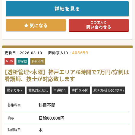
各種検査機器も整っています。
是非お問合せください。
詳細を見る
この求人に
気になる
問い合わせる
408659
更新日 :
2026-08-10
医師求人ID :
NEW
非常勤
科目不問
【透析管理×木曜】神戸エリア/6時間で7万円/穿刺は
看護師、技士が対応致します
電子カルテ
救急対応なし
車通勤可
専門医不問
駅チカ(徒歩5分以内)
科目不問
募集科目
日給60,000円
給与
木
勤務曜日