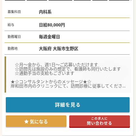
内科系
募集科目
日給80,000円
給与
毎週金曜日
勤務曜日
大阪府 大阪市生野区
勤務地
☆月～金から、週1日～ご応募いただけます
☆訪問先は施設のみの想定で、看護師も同行いたします
☆通勤手当の支給もございます
★☆コンサルタントからのメッセージ★☆
岸和田市内のクリニックにて、訪問診療に従事してくださる
先生を募集しております。
勤務時間の調整は難しいものの、隔週勤務（奇数週or偶数
週）の相談は可能です。
内科対応が可能で、施設の入所者に優しく接してくださる先
詳細を見る
生であればご専門は問いません。
ご興味がおありの先生は気軽にお問い合わせください。
この求人に
気になる
問い合わせる