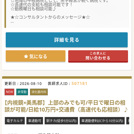
☆地域の中核病院として、黒字経営が続く病院です。
☆高速代の支給も相談可能です！
☆勤務曜日も相談可能♪
★☆コンサルタントからのメッセージ★☆
徳島県西部の中核病院です。
高速代の支給も相談できますので、徳島市内や県外からも歓
迎です。
今なら勤務曜日も相談可能ですのでお早めにお問合せくださ
詳細を見る
い♪
この求人に
気になる
問い合わせる
507181
更新日 :
2026-08-10
医師求人ID :
NEW
非常勤
消化器内科
【内視鏡×美馬郡】上部のみでも可/平日で曜日の相
談が可能/日給10万円+交通費（高速代も応相談）♪
電子カルテ
車通勤可
駅チカ(徒歩5分以内)
車通勤便利(ICから10分以内)
祝