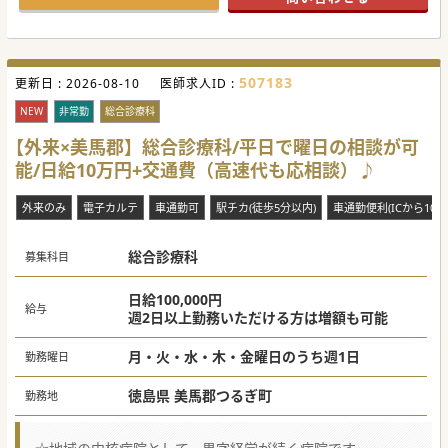
507183
更新日 :
2026-08-10
医師求人ID :
NEW
非常勤
総合診療科
【外来×美馬郡】総合診療科/平日で曜日の相談が可
能/日給10万円+交通費（高速代も応相談）♪
外来のみ
電子カルテ
車通勤可
駅チカ(徒歩5分以内)
車通勤便利(ICから10分
総合診療科
募集科目
日給100,000円
給与
週2日以上勤務いただける方は増額も可能
月・火・水・木・金曜日のうち週1日
勤務曜日
徳島県 美馬郡つるぎ町
勤務地