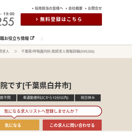
採用担当の皆様へ
会社概要
お問合せ
19:00
無料登録はこちら
職お役立ち情報
師求人
千葉県/呼吸器内科 医師求人情報詳細(699266)
病院です[千葉県白井市]
医不問
車通勤便利(ICから10分以内)
祝日休み
気になる求人リストへ登録しませんか？
気になる
この求人に
問い合わせる