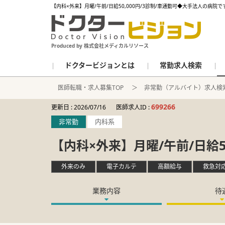
【内科×外来】月曜/午前/日給50,000円/3診制/車通勤可◆大手法人の病院で
Produced by 株式会社メディカルリソース
ドクタービジョンとは
常勤求人検索
医師転職・求人募集TOP
非常勤（アルバイト）求人検
699266
更新日 :
2026/07/16
医師求人ID :
非常勤
内科系
【内科×外来】月曜/午前/日給5
外来のみ
電子カルテ
高額給与
救急対
業務内容
待