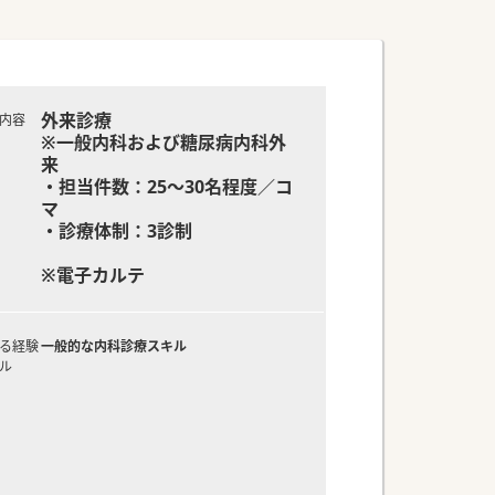
外来診療
内容
※一般内科および糖尿病内科外
来
・担当件数：25～30名程度／コ
マ
・診療体制：3診制
※電子カルテ
る経験
一般的な内科診療スキル
ル