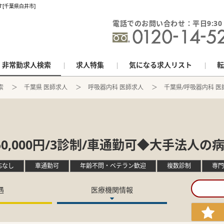
す[千葉県白井市]
電話でのお問い合わせ：平日9:30 - 
非常勤求人検索
求人特集
気になる求人リスト
転
索
千葉県 医師求人
呼吸器内科 医師求人
千葉県/呼吸器内科 医
0,000円/3診制/車通勤可◆大手法人の
応なし
車通勤可
年齢不問・ベテラン歓迎
複数診制
専門
遇
医療機関情報