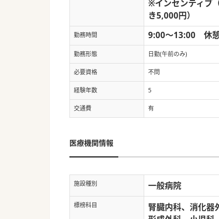
※インセンティブ（
き5,000円）
9:00～13:00 休
勤務時間
勤務形態
日勤(午前のみ)
必要資格
不問
経験年数
5
交通費
有
医療機関情報
施設種別
一般病院
標榜科目
腎臓内科、消化器