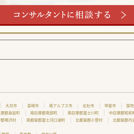
大月市
韮崎市
南アルプス市
北杜市
甲斐市
笛吹
巨摩郡身延町
南巨摩郡南部町
南巨摩郡富士川町
中巨摩郡昭和
留郡鳴沢村
南都留郡富士河口湖町
北都留郡小菅村
北都留郡丹