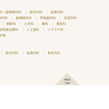
科・脳神経内科
総合内科
血液内科
器外科
脳神経外科
呼吸器外科
形成外科
麻酔科
小児科
眼科
救急科
放射線治療科
人工透析
リウマチ科
不問
総合内科
血液内科
老年内科
PAGE
TOP