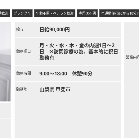
験歓迎
ブランク可
年齢不問・ベテラン歓迎
専門医不問
車通勤便利(ICから10分以
日給90,000円
給与
月・火・水・木・金の内週1日～2
日 ※訪問診療の為、基本的に祝日
勤務曜日
勤務有
業務内
9:00～18:00 休憩90分
勤務時間
山梨県 甲斐市
勤務地