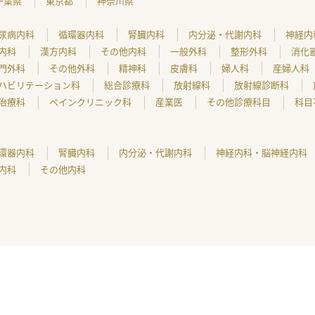
千葉県
東京都
神奈川県
尿病内科
循環器内科
腎臓内科
内分泌・代謝内科
神経内
内科
漢方内科
その他内科
一般外科
整形外科
消化
門外科
その他外科
精神科
皮膚科
婦人科
産婦人科
ハビリテーション科
総合診療科
放射線科
放射線診断科
治療科
ペインクリニック科
産業医
その他診療科目
科目
環器内科
腎臓内科
内分泌・代謝内科
神経内科・脳神経内科
内科
その他内科