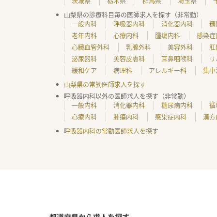
茨城県
栃木県
群馬県
埼玉県
山梨県の診療科目毎の医師求人を探す（非常勤）
一般内科
呼吸器内科
消化器内科
糖
老年内科
心療内科
腫瘍内科
感染症
心臓血管外科
乳腺外科
美容外科
肛
泌尿器科
美容皮膚科
耳鼻咽喉科
リ
緩和ケア
病理科
アレルギー科
集中
山梨県の常勤医師求人を探す
呼吸器内科以外の医師求人を探す（非常勤）
一般内科
消化器内科
糖尿病内科
循
心療内科
腫瘍内科
感染症内科
漢方
呼吸器内科の常勤医師求人を探す
都道府県から求人を探す