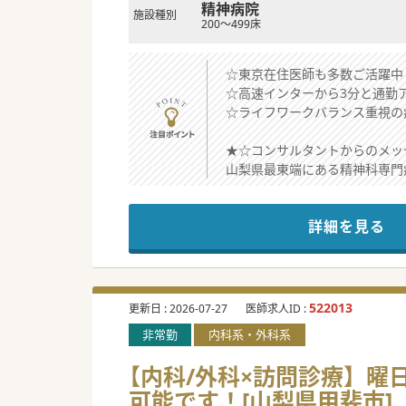
精神病院
施設種別
200～499床
☆東京在住医師も多数ご活躍中
☆高速インターから3分と通勤
☆ライフワークバランス重視の
★☆コンサルタントからのメッ
山梨県最東端にある精神科専門
高速インターから3分と都心か
緑に囲まれた自然あふれる環境
詳細を見る
522013
更新日 :
2026-07-27
医師求人ID :
非常勤
内科系・外科系
【内科/外科×訪問診療】曜日
可能です！[山梨県甲斐市]