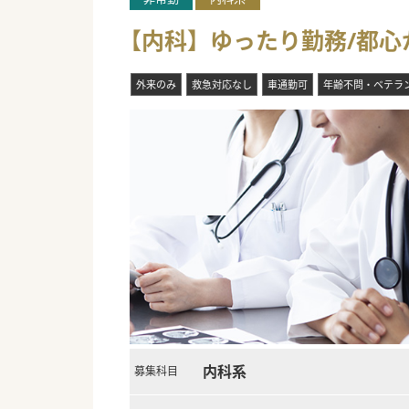
【内科】ゆったり勤務/都
外来のみ
救急対応なし
車通勤可
年齢不問・ベテラ
内科系
募集科目