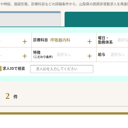
地や時給、施設形態、診療科目などの詳細条件から、山梨県の医師非常勤求人を再度
曜日・
呼吸器内科
し
診療科目
選択
勤務体系
特徴
し
選択なし
給与
選択なし
求人IDで検索
2
果
件