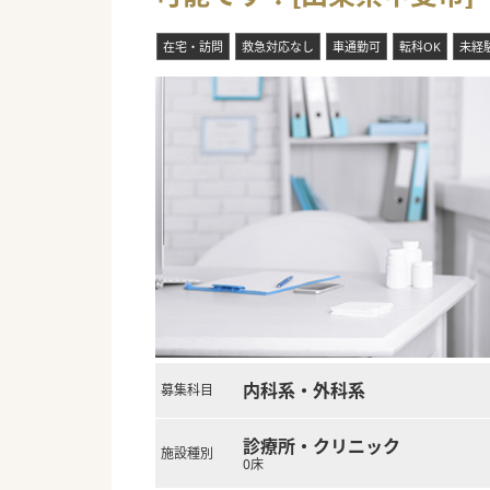
在宅・訪問
救急対応なし
車通勤可
転科OK
未経
内科系・外科系
募集科目
診療所・クリニック
施設種別
0床