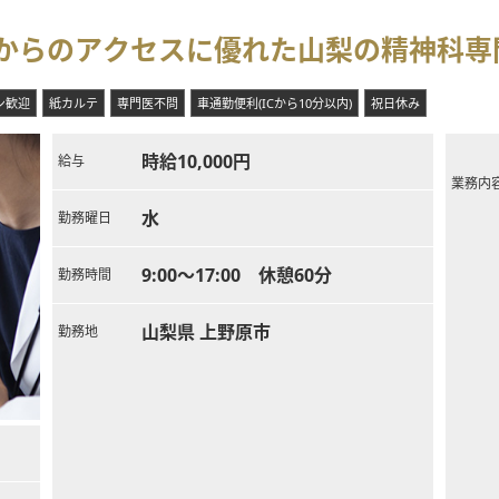
心からのアクセスに優れた山梨の精神科専
ン歓迎
紙カルテ
専門医不問
車通勤便利(ICから10分以内)
祝日休み
時給10,000円
給与
業務内
水
勤務曜日
9:00～17:00 休憩60分
勤務時間
山梨県 上野原市
勤務地