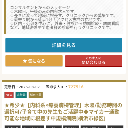
コンサルタントからのメッセージ
☆木曜日、午後のみの内科求人です。
☆長きに渡って地域に根差す、クリニックからの募集です。
☆最寄り駅から徒歩1分！アクセス抜群の立地です。
☆区内・近郊を中心に、外来・健診から訪問診療・訪問看護
など、地域密着型で患者様の診療を行うクリニックです。
詳細を見る
この求人に
気になる
問い合わせる
727516
更新日 :
2026-08-07
医師求人ID :
NEW
非常勤
科目不問
★希少★【内科系×療養病棟管理】木曜/勤務時間の
選択可/子育て中の先生もご活躍中◆マイカー通勤
可能な地域に根差す中規模病院[横浜市緑区]