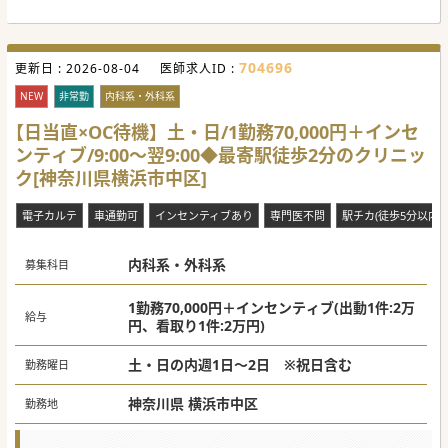
704696
更新日 :
2026-08-04
医師求人ID :
NEW
非常勤
内科系・外科系
【日当直×OC待機】土・日/1勤務70,000円＋インセ
ンティブ/9:00～翌9:00◆最寄駅徒歩2分のクリニッ
ク[神奈川県横浜市中区]
電子カルテ
車通勤可
インセンティブあり
専門医不問
駅チカ(徒歩5分以内)
内科系・外科系
募集科目
1勤務70,000円＋インセンティブ(出動1件:2万
給与
円、看取り1件:2万円)
土・日の内週1日～2日 ※祝日含む
勤務曜日
神奈川県 横浜市中区
勤務地