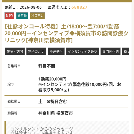
688827
更新日 :
2026-08-06
医師求人ID :
NEW
非常勤
科目不問
【往診オンコール待機】土/18:00～翌7:00/1勤務
20,000円＋インセンティブ◆横須賀市の訪問診療ク
リニック[神奈川県横須賀市]
在宅・訪問
電子カルテ
車通勤可
インセンティブあり
専門医不問
祝日休
科目不問
募集科目
1勤務20,000円
※インセンティブ(緊急往診10,000円/回、お
給与
看取り5,000/回)
土 ※祝日含む
勤務曜日
神奈川県 横須賀市
勤務地
コンサルタントからのメッセージ
☆往診オンコール待機の求人です。