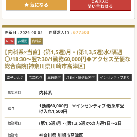
この求人に
気になる
問い合わせる
677503
更新日 :
2026-08-05
医師求人ID :
NEW
非常勤
内科系
【内科系×当直】(第1,5週)月・(第1,3,5週)水/隔週
〇/18:30～翌7:30/1勤務60,000円◆アクセス至便な
総合病院[神奈川県川崎市高津区]
電子カルテ
高額給与
車通勤可
月1回・隔週勤務可
インセンティブあり
内科系
募集科目
1勤務60,000円 ※インセンティブ:救急車受
給与
け入れ1,500円
(第1,5週)月・(第1,3,5週)水の内週1日～2日
勤務曜日
神奈川県 川崎市高津区
勤務地