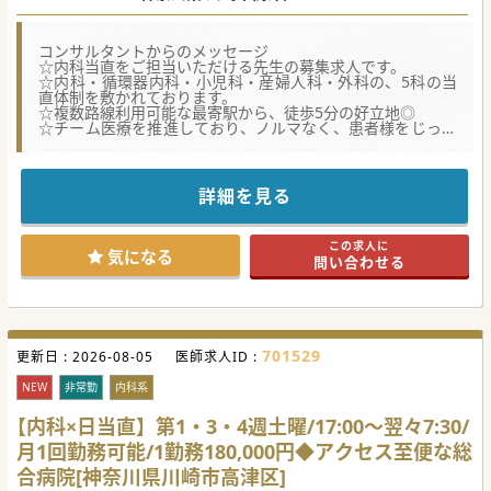
コンサルタントからのメッセージ
☆内科当直をご担当いただける先生の募集求人です。
☆内科・循環器内科・小児科・産婦人科・外科の、5科の当
直体制を敷かれております。
☆複数路線利用可能な最寄駅から、徒歩5分の好立地◎
☆チーム医療を推進しており、ノルマなく、患者様をじっく
り診ていただける病院です。
詳細を見る
この求人に
気になる
問い合わせる
701529
更新日 :
2026-08-05
医師求人ID :
NEW
非常勤
内科系
【内科×日当直】第1・3・4週土曜/17:00～翌々7:30/
月1回勤務可能/1勤務180,000円◆アクセス至便な総
合病院[神奈川県川崎市高津区]