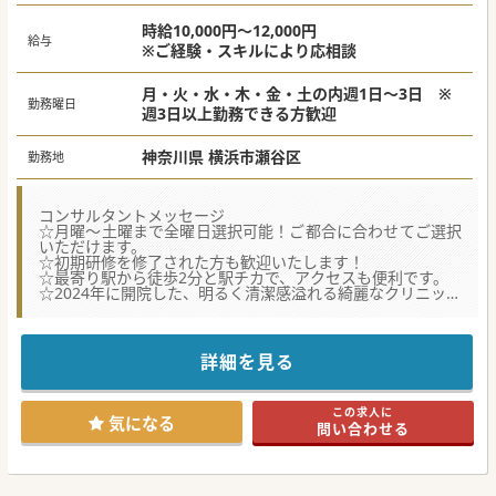
時給10,000円〜12,000円
給与
※ご経験・スキルにより応相談
月・火・水・木・金・土の内週1日～3日 ※
勤務曜日
週3日以上勤務できる方歓迎
神奈川県 横浜市瀬谷区
勤務地
コンサルタントメッセージ
☆月曜～土曜まで全曜日選択可能！ご都合に合わせてご選択
いただけます。
☆初期研修を修了された方も歓迎いたします！
☆最寄り駅から徒歩2分と駅チカで、アクセスも便利です。
☆2024年に開院した、明るく清潔感溢れる綺麗なクリニック
です。
詳細を見る
この求人に
気になる
問い合わせる