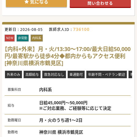
気になる
問い合わせる
736100
更新日 :
2026-08-05
医師求人ID :
NEW
非常勤
内科系
【内科×外来】月・火/13:30～17:00/最大日給50,000
円/最寄駅から徒歩4分◆都内からもアクセス便利
[神奈川県横浜市鶴見区]
外来のみ
高額給与
救急対応なし
車通勤可
年齢不問・ベテラン歓迎
専門
内科系
募集科目
日給45,000円～50,000円
給与
※ご対応業務、ご経験等に応じて決定
月・火のうち週1～2日
勤務曜日
神奈川県 横浜市鶴見区
勤務地