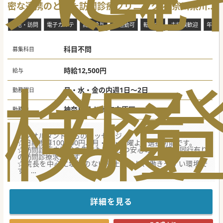
密な連携のとれた訪問診療クリニック[神奈川県川
崎市中原区]
在宅・訪問
電子カルテ
高額給与
車通勤可
転科OK
未経験歓迎
年齢不
科目不問
募集科目
時給12,500円
検
な
履
給与
月・水・金の内週1日～2日
勤務曜日
神奈川県 川崎市中原区
勤務地
コンサルタントからのメッセージ
☆日給換算100,000円、月・水・金曜より選択可能です。
☆訪問診療未経験の先生も歓迎かつ安心の、看護師同行有り
の訪問診療求人です。
☆院長を中心に垣根のない風土があり、働きやすい環境で
す。
☆川崎市中原区という立地のため、県内はもちろん、都内各
方面からも通勤可能です。
詳細を見る