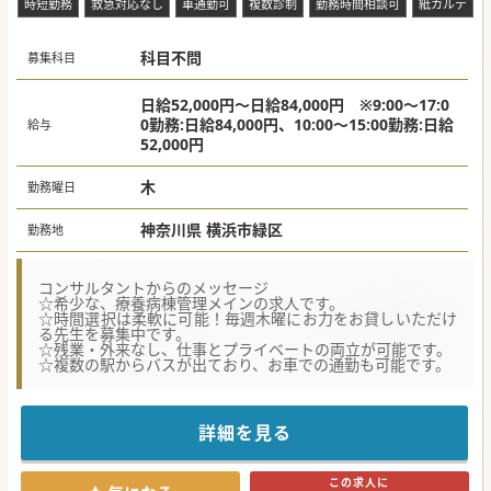
時短勤務
救急対応なし
車通勤可
複数診制
勤務時間相談可
紙カルテ
科目不問
募集科目
日給52,000円～日給84,000円 ※9:00～17:0
0勤務:日給84,000円、10:00～15:00勤務:日給
給与
52,000円
木
勤務曜日
神奈川県 横浜市緑区
勤務地
コンサルタントからのメッセージ
☆希少な、療養病棟管理メインの求人です。
☆時間選択は柔軟に可能！毎週木曜にお力をお貸しいただけ
る先生を募集中です。
☆残業・外来なし、仕事とプライベートの両立が可能です。
☆複数の駅からバスが出ており、お車での通勤も可能です。
詳細を見る
この求人に