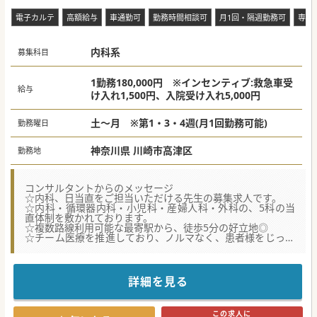
電子カルテ
高額給与
車通勤可
勤務時間相談可
月1回・隔週勤務可
専門
内科系
募集科目
1勤務180,000円 ※インセンティブ:救急車受
給与
け入れ1,500円、入院受け入れ5,000円
土～月 ※第1・3・4週(月1回勤務可能)
勤務曜日
神奈川県 川崎市高津区
勤務地
コンサルタントからのメッセージ
☆内科、日当直をご担当いただける先生の募集求人です。
☆内科・循環器内科・小児科・産婦人科・外科の、5科の当
直体制を敷かれております。
☆複数路線利用可能な最寄駅から、徒歩5分の好立地◎
☆チーム医療を推進しており、ノルマなく、患者様をじっく
り診ていただける病院です。
詳細を見る
この求人に