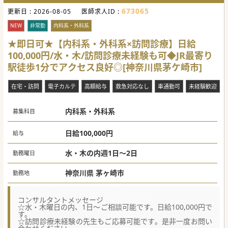
673065
更新日 :
2026-08-05
医師求人ID :
NEW
非常勤
内科系・外科系
★即日可★【内科系・外科系×訪問診療】日給
100,000円/水・木/訪問診療未経験も可◆JR最寄り
駅徒歩1分でアクセス良好◎[神奈川県茅ケ崎市]
在宅・訪問
電子カルテ
高額給与
救急対応なし
車通勤可
未経験歓迎
内科系・外科系
募集科目
日給100,000円
給与
水・木の内週1日～2日
勤務曜日
神奈川県 茅ヶ崎市
勤務地
コンサルタントメッセージ
☆水・木曜日の内、1日～ご相談可能です。日給100,000円で
す。
☆訪問診療未経験の先生もご応募可能です。是非一度お問い