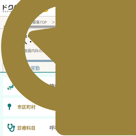
電話でのお問い合わせ：平日9:30-19:00
医師転職・求人募集TOP
非常勤（アルバイト）求人検索
神奈川県
神奈川県
呼吸器内科
非常勤（アルバイト）
の
の
医師求人・転職情報
神奈川県の呼吸器内科の非常勤の
...
続きを読む▼
非常勤
常勤
神奈川県
勤務地
選択なし
市区町村
呼吸器内科
診療科目