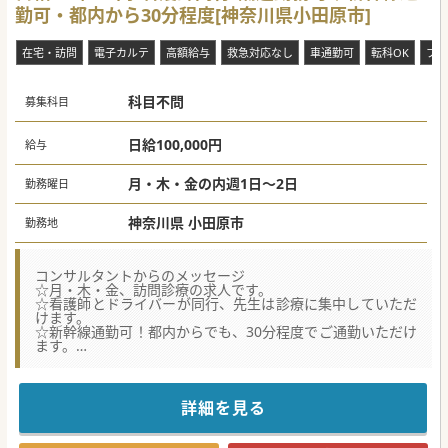
勤可・都内から30分程度[神奈川県小田原市]
在宅・訪問
電子カルテ
高額給与
救急対応なし
車通勤可
転科OK
ブラ
科目不問
募集科目
日給100,000円
給与
月・木・金の内週1日～2日
勤務曜日
神奈川県 小田原市
勤務地
コンサルタントからのメッセージ
☆月・木・金、訪問診療の求人です。
☆看護師とドライバーが同行、先生は診療に集中していただ
けます。
☆新幹線通勤可！都内からでも、30分程度でご通勤いただけ
ます。
☆110年の歴史を持つ、小田原市内の100床規模の総合病院
です。
詳細を見る