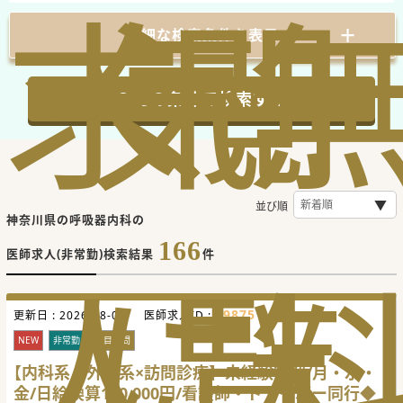
求
気
閲
詳細な検索条件を表示
この条件で検索する
並び順
神奈川県の呼吸器内科の
166
医師求人(非常勤)検索結果
件
人
に
覧
698751
更新日 :
2026-08-07
医師求人ID :
NEW
非常勤
科目不問
【内科系・外科系×訪問診療】未経験歓迎/月・水・
金/日給換算100,000円/看護師・ドライバー同行◆