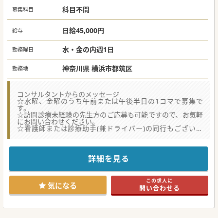
科目不問
募集科目
日給45,000円
給与
水・金の内週1日
勤務曜日
神奈川県 横浜市都筑区
勤務地
コンサルタントからのメッセージ
☆水曜、金曜のうち午前または午後半日の1コマで募集で
す。
☆訪問診療未経験の先生方のご応募も可能ですので、お気軽
にお問い合わせください。
☆看護師または診療助手(兼ドライバー)の同行もございま
す。
☆横浜・港北エリア最寄駅徒歩約5分、マイカー通勤可と、
通勤アクセス抜群です。
詳細を見る
この求人に
気になる
問い合わせる