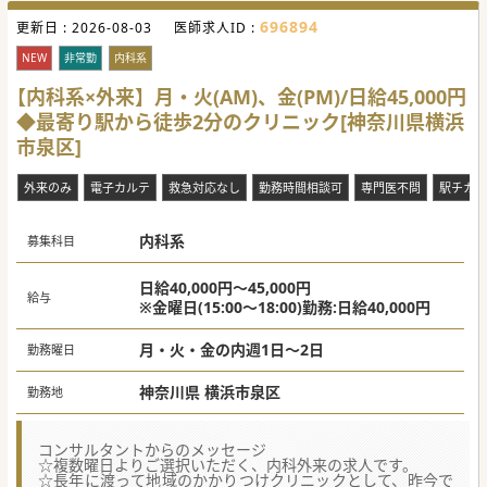
696894
更新日 :
2026-08-03
医師求人ID :
NEW
非常勤
内科系
【内科系×外来】月・火(AM)、金(PM)/日給45,000円
◆最寄り駅から徒歩2分のクリニック[神奈川県横浜
市泉区]
外来のみ
電子カルテ
救急対応なし
勤務時間相談可
専門医不問
駅チカ(
内科系
募集科目
日給40,000円～45,000円
給与
※金曜日(15:00～18:00)勤務:日給40,000円
月・火・金の内週1日～2日
勤務曜日
神奈川県 横浜市泉区
勤務地
コンサルタントからのメッセージ
☆複数曜日よりご選択いただく、内科外来の求人です。
☆長年に渡って地域のかかりつけクリニックとして、昨今で