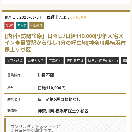
676509
更新日 :
2026-08-04
医師求人ID :
NEW
非常勤
科目不問
【内科×訪問診療】日曜日/日給110,000円/個人宅メ
イン◆最寄駅から徒歩1分の好立地[神奈川県横浜市
保土ヶ谷区]
在宅・訪問
電子カルテ
高額給与
専門医不問
駅チカ(徒歩5分以内)
車通勤
科目不問
募集科目
日給110,000円
給与
日 ※第5週目勤務なし
勤務曜日
神奈川県 横浜市保土ケ谷区
勤務地
コンサルタントメッセージ
☆日曜日での募集です。