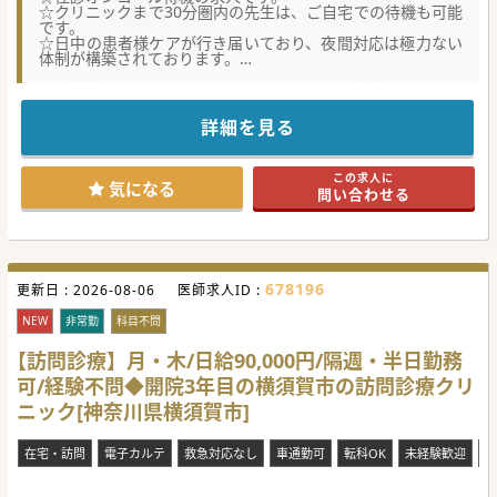
☆クリニックまで30分圏内の先生は、ご自宅での待機も可能
です。
☆日中の患者様ケアが行き届いており、夜間対応は極力ない
体制が構築されております。
☆1stコールは医師ですが、日中の患者様ケアが行き届いて
おり、夜間電話対応は0～3件/日、夜間緊急出動0～2件程/日
と少な目です。
詳細を見る
この求人に
気になる
問い合わせる
678196
更新日 :
2026-08-06
医師求人ID :
NEW
非常勤
科目不問
【訪問診療】月・木/日給90,000円/隔週・半日勤務
可/経験不問◆開院3年目の横須賀市の訪問診療クリ
ニック[神奈川県横須賀市]
在宅・訪問
電子カルテ
救急対応なし
車通勤可
転科OK
未経験歓迎
複