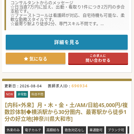
コンサルタントからのメッセージ
☆日当直7万円に加え、出動・看取り1件につき2万円の歩合
支給です。
☆ファーストコールは看護師が対応、自宅待機も可能な、柔
軟な勤務スタイルです。
☆最寄り駅より徒歩2分、専門スキル不問です。
☆土・日の募集です。まずはお問い合わせください。
詳細を見る
この求人に
気になる
問い合わせる
696934
更新日 :
2026-08-04
医師求人ID :
NEW
非常勤
科目不問
【内科×外来】月・木・金・土/AM/日給45,000円/複
数診体制◆横浜駅から30分圏内、最寄駅から徒歩1
分の好立地[神奈川県大和市]
外来のみ
電子カルテ
高額給与
救急対応なし
車通勤可
ブランク可
複