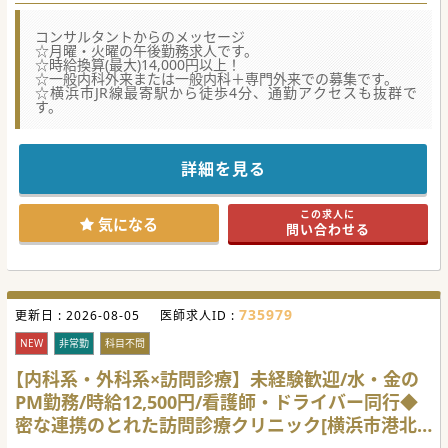
コンサルタントからのメッセージ
☆月曜・火曜の午後勤務求人です。
☆時給換算(最大)14,000円以上！
☆一般内科外来または一般内科＋専門外来での募集です。
☆横浜市JR線最寄駅から徒歩4分、通勤アクセスも抜群で
す。
詳細を見る
この求人に
気になる
問い合わせる
735979
更新日 :
2026-08-05
医師求人ID :
NEW
非常勤
科目不問
【内科系・外科系×訪問診療】未経験歓迎/水・金の
PM勤務/時給12,500円/看護師・ドライバー同行◆
密な連携のとれた訪問診療クリニック[横浜市港北