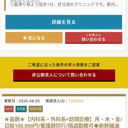
合わせください。
☆最寄り駅より徒歩1分、好立地のクリニックです。都内か
らのご通勤も可能です。
☆看護師兼ドライバーの同行があります。
詳細を見る
この求人に
気になる
問い合わせる
ご希望に沿った条件の求人情報をご提案
非公開求人について問い合わせる
726646
更新日 :
2026-08-05
医師求人ID :
NEW
非常勤
科目不問
★高額★【内科系・外科系×訪問診療】月・木・金/
日給100,000円/看護師同行/隔週勤務可◆新幹線通