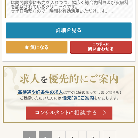
は訪問診療にも力を入れつつ、幅広く総合内科および皮膚科
を診察されているクリニックです。
☆半日勤務なので、時間を有効活用いただけます。
☆近年乗り入れ路線も増加している、相鉄線沿線から徒歩2
分ほどの好立地！
詳細を見る
この求人に
気になる
問い合わせる