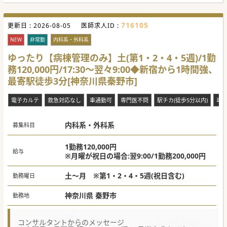
716105
更新日 :
2026-08-05
医師求人ID :
NEW
非常勤
内科系・外科系
ゆったり【病棟管理のみ】土(第1・2・4・5週)/1勤
務120,000円/17:30～翌々9:00◆新宿から1時間強、
最寄駅徒歩3分[神奈川県秦野市]
電子カルテ
救急対応なし
車通勤可
専門医不問
駅チカ(徒歩5分以内)
車通
内科系・外科系
募集科目
1勤務120,000円
給与
※月曜が祝日の場合:翌9:00/1勤務200,000円
土～月 ※第1・2・4・5週(祝日含む)
勤務曜日
神奈川県 秦野市
勤務地
コンサルタントからのメッセージ