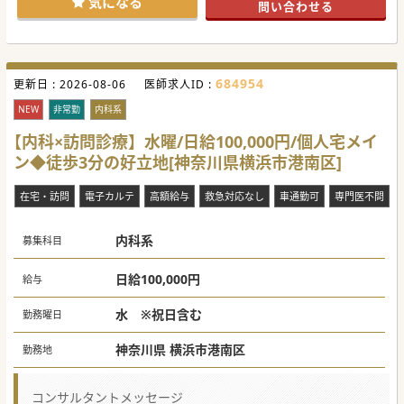
気になる
問い合わせる
684954
更新日 :
2026-08-06
医師求人ID :
NEW
非常勤
内科系
【内科×訪問診療】水曜/日給100,000円/個人宅メイ
ン◆徒歩3分の好立地[神奈川県横浜市港南区]
在宅・訪問
電子カルテ
高額給与
救急対応なし
車通勤可
専門医不問
内科系
募集科目
日給100,000円
給与
水 ※祝日含む
勤務曜日
神奈川県 横浜市港南区
勤務地
コンサルタントメッセージ