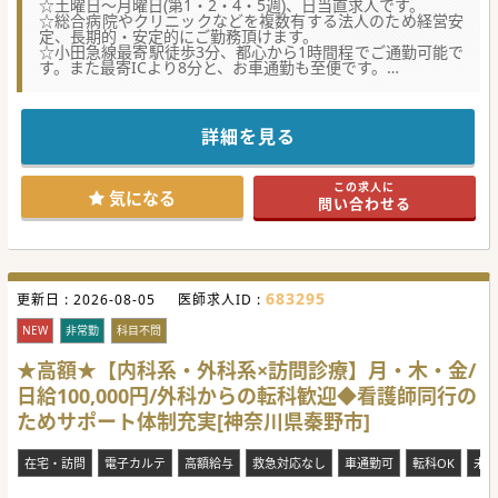
☆土曜日～月曜日(第1・2・4・5週)、日当直求人です。
☆総合病院やクリニックなどを複数有する法人のため経営安
定、長期的・安定的にご勤務頂けます。
☆小田急線最寄駅徒歩3分、都心から1時間程でご通勤可能で
す。また最寄ICより8分と、お車通勤も至便です。
☆ジェネラルな医療提供を志す方や、ご負担なくセカンドキ
ャリアを歩まれたい方にお薦めです。
詳細を見る
この求人に
気になる
問い合わせる
683295
更新日 :
2026-08-05
医師求人ID :
NEW
非常勤
科目不問
★高額★【内科系・外科系×訪問診療】月・木・金/
日給100,000円/外科からの転科歓迎◆看護師同行の
ためサポート体制充実[神奈川県秦野市]
在宅・訪問
電子カルテ
高額給与
救急対応なし
車通勤可
転科OK
未経