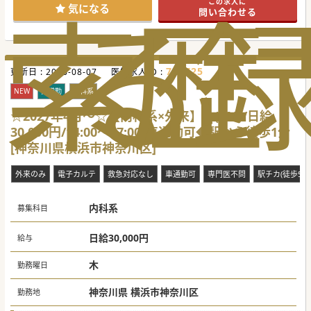
索
る
歴
この求人に
気になる
問い合わせる
736725
更新日 :
2026-08-07
医師求人ID :
NEW
非常勤
内科系
☆2027年4月～☆【内科系×外来】木(PM)/日給
30,000円/14:00～17:00/車通勤可◆駅から徒歩1分
[神奈川県横浜市神奈川区]
外来のみ
電子カルテ
救急対応なし
車通勤可
専門医不問
駅チカ(徒歩5分
内科系
募集科目
日給30,000円
給与
木
勤務曜日
神奈川県 横浜市神奈川区
勤務地