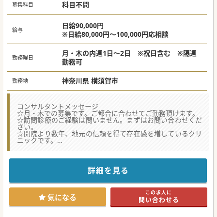
科目不問
募集科目
日給90,000円
給与
※日給80,000円～100,000円応相談
月・木の内週1日～2日 ※祝日含む ※隔週
勤務曜日
勤務可
神奈川県 横須賀市
勤務地
コンサルタントメッセージ
☆月・木での募集です。ご都合に合わせてご勤務頂けます。
☆訪問診療のご経験は問いません。まずはお問い合わせくだ
さい。
☆開院より数年、地元の信頼を得て存在感を増しているクリ
ニックです。
☆隔週・半日勤務のご相談可能です。
詳細を見る
この求人に
気になる
問い合わせる