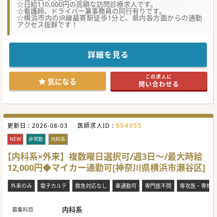
☆日給110,000円の高額な訪問診療求人です。
☆看護師、ドライバー兼事務員の同行有りです。
☆横浜市内のJR線最寄駅徒歩1分と、県内各方面からの通勤
アクセス抜群です！
詳細を見る
この求人に
気になる
問い合わせる
694955
更新日 :
2026-08-03
医師求人ID :
NEW
非常勤
内科系
【内科系×外来】複数曜日選択可/週3日～/最大時給
12,000円◆マイカー通勤可[神奈川県横浜市瀬谷区]
外来のみ
電子カルテ
救急対応なし
車通勤可
専門医不問
専攻医・専修医
内科系
募集科目