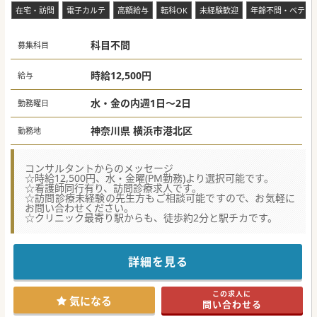
区]
在宅・訪問
電子カルテ
高額給与
転科OK
未経験歓迎
年齢不問・ベテラ
科目不問
募集科目
時給12,500円
給与
水・金の内週1日～2日
勤務曜日
神奈川県 横浜市港北区
勤務地
コンサルタントからのメッセージ
☆時給12,500円、水・金曜(PM勤務)より選択可能です。
☆看護師同行有り、訪問診療求人です。
☆訪問診療未経験の先生方もご相談可能ですので、お気軽に
お問い合わせください。
☆クリニック最寄り駅からも、徒歩約2分と駅チカです。
詳細を見る
この求人に
気になる
問い合わせる