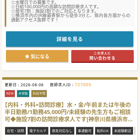
☆水曜日での募集です。
☆日給100,000円の高額な訪問診療求人です。
☆居宅7割：施設3割でのご対応となります。
☆横浜市内のJR線最寄駅から徒歩3分と、県内各方面からの
通勤アクセス抜群です！
詳細を見る
この求人に
気になる
問い合わせる
727005
更新日 :
2026-08-06
医師求人ID :
NEW
非常勤
科目不問
【内科・外科×訪問診療】水・金/午前または午後の
半日勤務/1勤務45,000円/未経験の先生方もご相談
可◆施設7割の訪問診療求人です[神奈川県横浜市都
筑区]
在宅・訪問
電子カルテ
救急対応なし
車通勤可
転科OK
未経験歓迎
勤