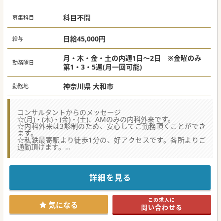
科目不問
募集科目
日給45,000円
給与
月・木・金・土の内週1日～2日 ※金曜のみ
勤務曜日
第1・3・5週(月一回可能)
神奈川県 大和市
勤務地
コンサルタントからのメッセージ
☆(月)・(木)・(金)・(土)、AMのみの内科外来です。
☆内科外来は3診制のため、安心してご勤務頂くことができ
ます。
☆私鉄最寄駅より徒歩1分の、好アクセスです。各所よりご
通勤頂けます。
☆経営が安定している大手法人グループの、系列病院からの
募集でございます。
詳細を見る
この求人に
気になる
問い合わせる