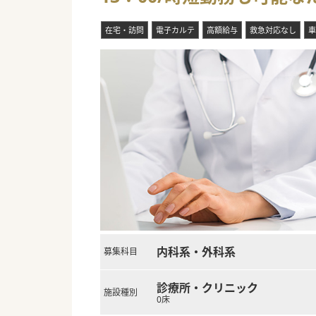
在宅・訪問
電子カルテ
高額給与
救急対応なし
車
内科系・外科系
募集科目
診療所・クリニック
施設種別
0床