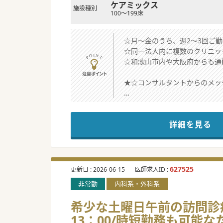
ケアミックス
施設種別
100～199床
☆月～金のうち、週2～3回ご
☆同一法人内に複数のクリニッ
☆和歌山市内や大阪府からも通
★☆コンサルタントからのメッ
お子様から高齢者まで様々な年
是非お問い合わせください。
詳細を見る
627525
更新日 :
2026-06-15
医師求人ID :
非常勤
内科系・外科系
希少な土曜日午前の訪問診療求
13：00/時短勤務も可能