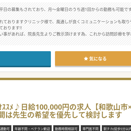
日の募集もされており、月～金曜日のうち週1回からの勤務も可能で
ておりますクリニック様で、風通しが良くコミュニケーションも取り
おります!!
い事があれば、院長先生よりご教示頂けます為、これから訪問診療を学
セージ☆★
、患者様にも悪影響を与えるとお考えされております為、
気になる
ません。良い診療を行う事をコンセプトにされております。
ても好きな先生です。
ｽﾒ♪日給100,000円の求人【和歌山
時間は先生の希望を優先して検討します
通勤可
年齢不問・ベテラン歓迎
勤務時間相談可
専門医不問
駅チカ(徒歩5分以内