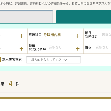
務地や時給、施設形態、診療科目などの詳細条件から、和歌山県の医師非常勤求人を
曜日・
呼吸器内科
し
診療科目
選択
勤務体系
特徴
し
選択なし
給与
選択なし
求人IDで検索
4
結果
件