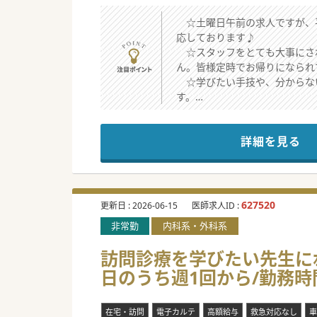
☆土曜日午前の求人ですが、平
応しております♪
☆スタッフをとても大事にされ
ん。皆様定時でお帰りになられて
☆学びたい手技や、分からな
す。
☆★コンサルタントからのメッ
詳細を見る
勤務環境が劣悪な環境であると
勤務環境が良く、残業はござい
院長先生は40代で、芸術がと
627520
更新日 :
2026-06-15
医師求人ID :
非常勤
内科系・外科系
訪問診療を学びたい先生にｵｽ
日のうち週1回から/勤務
在宅・訪問
電子カルテ
高額給与
救急対応なし
車