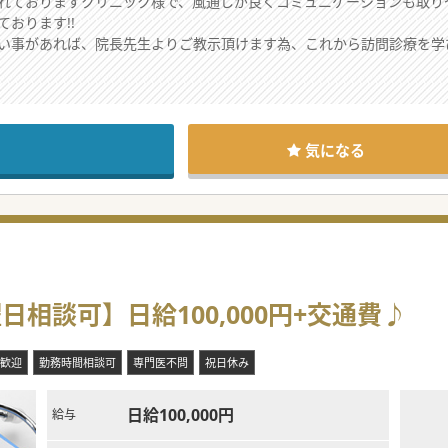
ておりますクリニック様で、風通しが良くコミュニケーションも取り
おります!!
い事があれば、院長先生よりご教示頂けます為、これから訪問診療を学
セージ☆★
可能で、その場合は日給50,000円です。
気になる
、患者様にも悪影響を与えるとお考えされております為、
ません。良い診療を行う事をコンセプトにされております。
ても好きな先生です。
日相談可】日給100,000円+交通費♪
歓迎
勤務時間相談可
専門医不問
祝日休み
日給100,000円
給与