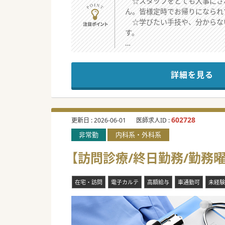
☆スタッフをとても大事にされ
ん。皆様定時でお帰りになられて
☆学びたい手技や、分からな
す。
☆★コンサルタントからのメッ
詳細を見る
午前のみ・午後のみ、のご勤務も
勤務環境が劣悪な環境であると
勤務環境が良く、残業はござい
院長先生は40代で、芸術がと
602728
更新日 :
2026-06-01
医師求人ID :
非常勤
内科系・外科系
【訪問診療/終日勤務/勤務曜
在宅・訪問
電子カルテ
高額給与
車通勤可
未経験