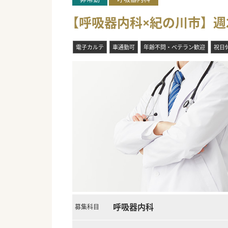
【呼吸器内科×紀の川市】週
電子カルテ
車通勤可
年齢不問・ベテラン歓迎
祝日
呼吸器内科
募集科目