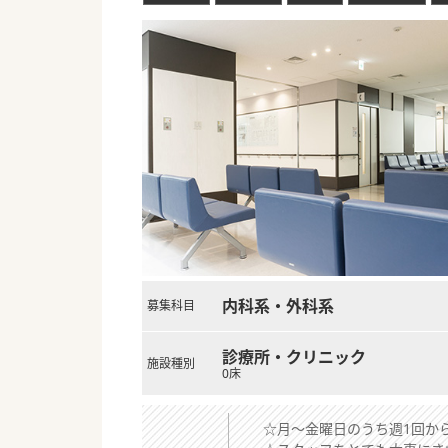
内科系・外科系
募集科目
診療所・クリニック
施設種別
0床
☆月～金曜日のうち週1回から