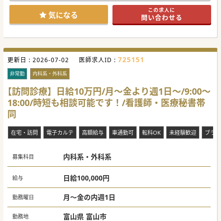
この求人に
気になる
問い合わせる
725151
更新日 :
2026-07-02
医師求人ID :
非常勤
内科系・外科系
【訪問診療】日給10万円/月～金より週1日～/9:00～
18:00/時短も相談可能です！/看護師・医療秘書帯
同
在宅・訪問
電子カルテ
高額給与
車通勤可
転科OK
未経験歓迎
ブラン
内科系・外科系
募集科目
日給100,000円
給与
月～金の内週1日
勤務曜日
富山県 富山市
勤務地