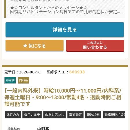
★☆コンサルタントからのメッセージ★☆
回復期リハビリテーション病棟ですので比較的症状が安定し
ています。
救急車・外来は無く、落ち着いた当直業務となります。
ご興味ございましたらお気軽にお問い合わせください。
詳細を見る
この求人に
気になる
問い合わせる
660938
更新日 :
2026-06-16
医師求人ID :
非常勤
内科系
【一般内科外来】時給10,000円～11,000円/内科系/
毎週土曜日・9:00～13:00/常勤4名・退勤時間ご相
談可能です
外来のみ
電子カルテ
救急対応なし
車通勤可
複数診制
勤務時間相談可
内科系
募集科目