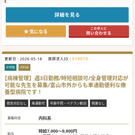
詳細を見る
この求人に
気になる
問い合わせる
519070
更新日 :
2026-05-18
医師求人ID :
非常勤
内科系
【病棟管理】週3日勤務/時短相談可/全身管理対応が
可能な先生を募集/富山市外からも車通勤便利な療
養型病院です！
救急対応なし
車通勤可
年齢不問・ベテラン歓迎
残業なし
内科系
募集科目
時給7,000～9,000円
給与