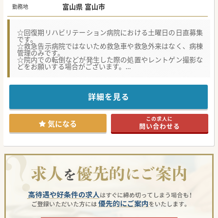
富山県 富山市
勤務地
☆回復期リハビリテーション病院における土曜日の日直募集
です。
☆救急告示病院ではないため救急車や救急外来はなく、病棟
管理のみです。
☆院内での転倒などが発生した際の処置やレントゲン撮影な
どをお願いする場合がございます。
★☆コンサルタントからのメッセージ★☆
富山市内の回復期リハビリテーション病院における第3土曜
日の日直帯のみの募集です。
詳細を見る
基本的に落ち着いておりますが、万が一の場合は検査機器も
限られているため、救急搬送の指示をお願いします。
ご興味ございましたらお気軽にお問い合わせください。
この求人に
気になる
問い合わせる