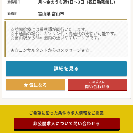
月～金のうち週1日～3日（祝日勤務無し）
勤務曜日
富山県 富山市
勤務地
☆訪問診療には看護師が同行いたします。
☆車通勤の場合、ガソリン代・高速代の支給が可能です。
☆富山駅から5km圏内の通いやすいエリアです。
★☆コンサルタントからのメッセージ★☆
2024年に病院リニューアルを行いました。
午前中は一般内科外来、午後は居宅もしくは施設の訪問診療
となります。
ご興味がございましたらお気軽にお問い合わせください。
詳細を見る
この求人に
気になる
問い合わせる
ご希望に沿った条件の求人情報をご提案
非公開求人について問い合わせる