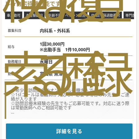
ルor自宅待機可能です
車通勤可
未経験歓迎
年齢不問・ベテラン歓迎
月1回・隔週勤務可
専門医不
内科系・外科系
募集科目
索
る
歴
録
1回30,000円
給与
※出動手当 1件10,000円
水曜日
勤務曜日
富山県 魚津市
勤務地
☆希少な訪問診療のオンコール待機求人です
☆1stコールは看護師が対応し、必要な場合のみ先生へご連
絡が入ります
☆訪問診療未経験の先生でもご応募可能です。対応に迷う際
は常勤医師へのご相談可能です
★☆コンサルタントからのメッセージ★☆
法人で用意する近隣のホテルにて待機いただき、出動時は送
迎がございます。
（近隣にお住まいの場合は自宅待機も相談可能です）
詳細を見る
ご興味ございましたらお気軽にお問い合わせください。