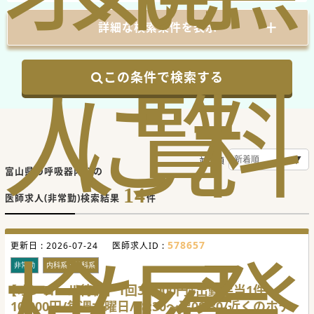
詳細な検索条件を表示
人
に
覧
料
この条件で検索する
並び順
富山県の呼吸器内科の
14
医師求人(非常勤)検索結果
件
検
な
履
登
578657
更新日 :
2026-07-24
医師求人ID :
非常勤
内科系・外科系
【オンコール待機】1回30,000円+出動手当1件
10,000円/毎週水曜日/18:30～翌08:30/近くのホテ