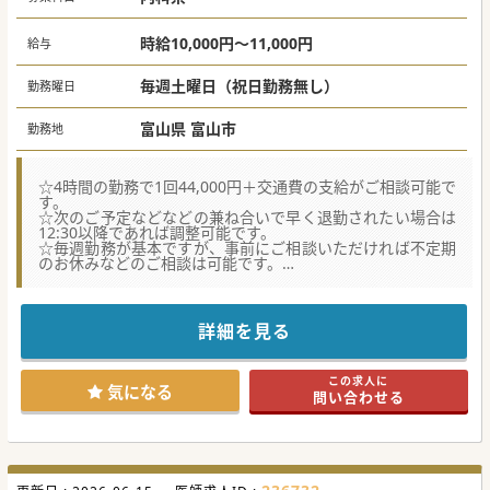
時給10,000円～11,000円
給与
毎週土曜日（祝日勤務無し）
勤務曜日
富山県 富山市
勤務地
☆4時間の勤務で1回44,000円＋交通費の支給がご相談可能で
す。
☆次のご予定などなどの兼ね合いで早く退勤されたい場合は
12:30以降であれば調整可能です。
☆毎週勤務が基本ですが、事前にご相談いただければ不定期
のお休みなどのご相談は可能です。
★☆コンサルタントからのメッセージ★☆
法人として、7つのクリニック、1つの病院と訪問看護ステー
ション、高齢者向け住宅を運営しております。
詳細を見る
現在土曜日午前の内科外来は常勤2名で対応しております
が、非常勤医師退職のため、後任医師を募集しております。
お問い合わせの際に、ご希望の勤務開始時期をお知らせくだ
この求人に
さい。
気になる
問い合わせる