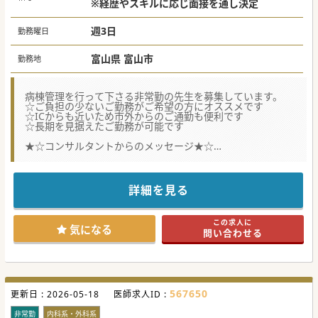
※経歴やスキルに応じ面接を通し決定
週3日
勤務曜日
富山県 富山市
勤務地
病棟管理を行って下さる非常勤の先生を募集しています。
☆ご負担の少ないご勤務がご希望の方にオススメです
☆ICからも近いため市外からのご通勤も便利です
☆長期を見据えたご勤務が可能です
★☆コンサルタントからのメッセージ★☆
富山市の中心部に位置する病院です。
週3日程度でのご勤務をお探しの先生にピッタリです。
早期入職も可能ですのでまずはお気軽にお問い合わせくださ
い。
詳細を見る
この求人に
気になる
問い合わせる
567650
更新日 :
2026-05-18
医師求人ID :
非常勤
内科系・外科系