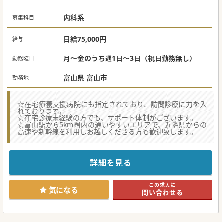
内科系
募集科目
日給75,000円
給与
月～金のうち週1日～3日（祝日勤務無し）
勤務曜日
富山県 富山市
勤務地
☆在宅療養支援病院にも指定されており、訪問診療に力を入
れております。
☆在宅診療未経験の方でも、サポート体制がございます。
☆富山駅から5km圏内の通いやすいエリアで、近隣県からの
高速や新幹線を利用しお越しくださる方も歓迎致します。
詳細を見る
この求人に
気になる
問い合わせる