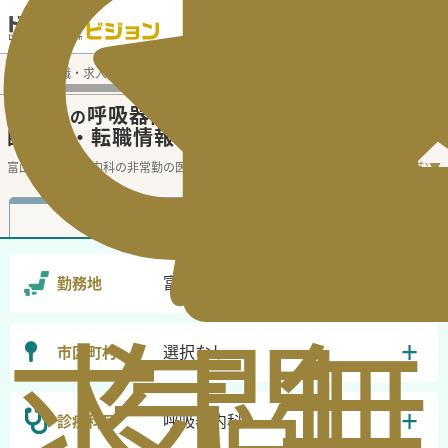
電話でのお問い合わせ：平日9:30-19:00
医師転職・求人募集TOP
非常勤（アルバイト）求人検索
富山県 
富山県
呼吸器内科
非常勤（アルバイト）医
の
の
師求人・転職情報
富山県の呼吸器内科の非常勤の医
...
続きを読む▼
非常勤
常勤
富山県
勤務地
求
気
閲
無
選択なし
市区町村
呼吸器内科
診療科目