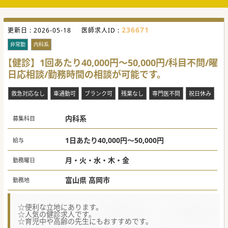
236671
更新日 :
2026-05-18
医師求人ID :
非常勤
内科系
【健診】1回あたり40,000円～50,000円/科目不問/曜
日応相談/勤務時間の相談が可能です。
救急対応なし
車通勤可
ブランク可
残業なし
専門医不問
祝日休み
内科系
募集科目
1日あたり40,000円～50,000円
給与
月・火・水・木・金
勤務曜日
富山県 高岡市
勤務地
☆便利な立地にあります。
☆人気の健診求人です。
☆育児中や高齢の先生にもおすすめです。