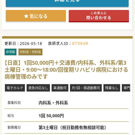
この求人に
気になる
問い合わせる
673649
更新日 :
2026-05-18
医師求人ID :
非常勤
内科系・外科系
【日直】1回50,000円＋交通費/内科系、外科系/第3
土曜日・9:00～18:00/回復期リハビリ病院における
病棟管理のみです
電子カルテ
救急対応なし
車通勤可
月1回・隔週勤務可
残業なし
専門医
内科系・外科系
募集科目
1回 50,000円
給与
第3土曜日（祝日勤務有無相談可能）
勤務曜日