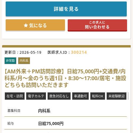
詳細を見る
この求人に
気になる
問い合わせる
300214
更新日 :
2026-05-19
医師求人ID :
非常勤
内科系
【AM外来＋PM訪問診療】日給75,000円+交通費/内
科系/月～金のうち週1日・8:30～17:00/居宅・施設
どちらも訪問いただきます
在宅・訪問
電子カルテ
救急対応なし
車通勤可
転科OK
未経験歓迎
ブ
内科系
募集科目
日給75,000円
給与