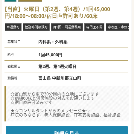
【当直】火曜日（第2週、第4週）/1回45,000
円/18:00～08:00/宿日直許可あり/60床
車通勤可
勤務時間相談可
月1回・隔週勤務可
専門医不問
専攻医・専修医可
内科系・外科系
募集科目
1回45,000円
給与
第2週、第4週火曜日
勤務曜日
富山県 中新川郡立山町
勤務地
☆富山駅から車で30分圏内の立地にございます
☆病棟60床と併設施設の対応をお願いします
☆宿日直許可済みです
★☆コンサルタントからのメッセージ★☆
病院のみならず、老人保健施設、在宅支援施設、福祉施設等
の様々な施設を展開しています。
看取りや他院搬送指示対応がほとんどです。
ご興味ございましたらお気軽にお問い合わせください。
詳細を見る