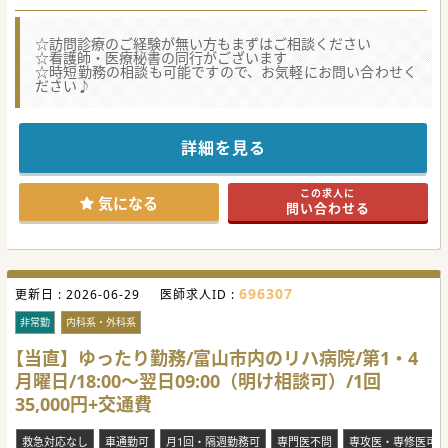
☆訪問診療のご経験が無い方もまずはご相談ください
☆看護師・医療秘書の同行がございます
☆時短勤務の相談も可能ですので、お気軽にお問い合わせく
ださい♪
詳細を見る
この求人に
気になる
問い合わせる
696307
更新日 :
2026-06-29
医師求人ID :
非常勤
内科系・外科系
【当直】ゆったり勤務/富山市内のリハ病院/第1・4
月曜日/18:00～翌日09:00（明け相談可）/1回
35,000円+交通費
救急対応なし
車通勤可
月1回・隔週勤務可
専門医不問
専攻医・専修医可