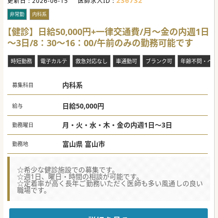
236732
更新日 :
2026-06-15
医師求人ID :
非常勤
内科系
【健診】日給50,000円+一律交通費/月～金の内週1日
～3日/8：30～16：00/午前のみの勤務可能です
時短勤務
電子カルテ
救急対応なし
車通勤可
ブランク可
年齢不問・ベテ
内科系
募集科目
日給50,000円
給与
月・火・水・木・金の内週1日～3日
勤務曜日
富山県 富山市
勤務地
☆希少な健診施設での募集です。
☆週1日、曜日・時間の相談が可能です。
☆定着率が高く長年ご勤務いただく医師も多い風通しの良い
職場です。