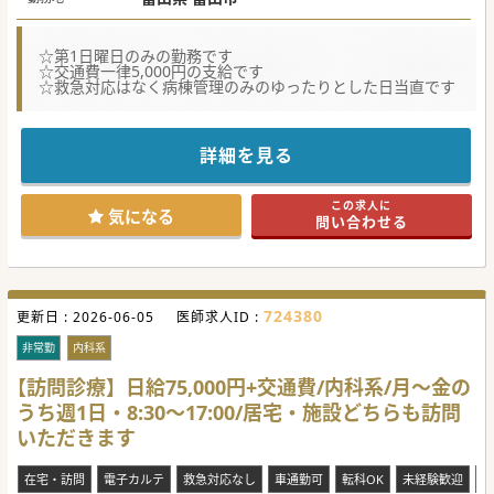
☆第1日曜日のみの勤務です
☆交通費一律5,000円の支給です
☆救急対応はなく病棟管理のみのゆったりとした日当直です
詳細を見る
この求人に
気になる
問い合わせる
724380
更新日 :
2026-06-05
医師求人ID :
非常勤
内科系
【訪問診療】日給75,000円+交通費/内科系/月～金の
うち週1日・8:30～17:00/居宅・施設どちらも訪問
いただきます
在宅・訪問
電子カルテ
救急対応なし
車通勤可
転科OK
未経験歓迎
ブ