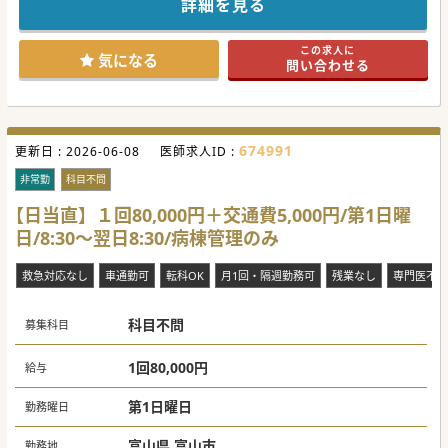
詳細を見る
この求人に
気になる
問い合わせる
674991
更新日 :
2026-06-08
医師求人ID :
非常勤
科目不問
【日当直】１回80,000円＋交通費5,000円/第1日曜
日/8:30～翌日8:30/病棟管理のみ
救急対応なし
車通勤可
転科OK
月1回・隔週勤務可
残業なし
専門医不問
科目不問
募集科目
1回80,000円
給与
第1日曜日
勤務曜日
富山県 富山市
勤務地