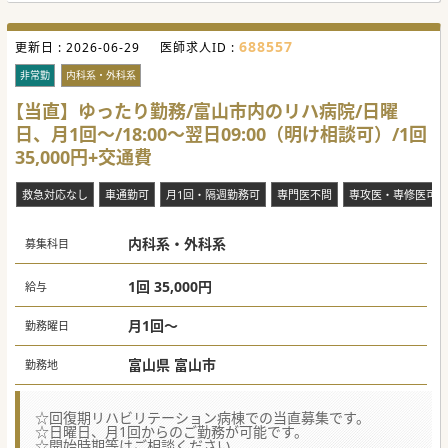
688557
更新日 :
2026-06-29
医師求人ID :
非常勤
内科系・外科系
【当直】ゆったり勤務/富山市内のリハ病院/日曜
日、月1回～/18:00～翌日09:00（明け相談可）/1回
35,000円+交通費
救急対応なし
車通勤可
月1回・隔週勤務可
専門医不問
専攻医・専修医可
内科系・外科系
募集科目
1回 35,000円
給与
月1回～
勤務曜日
富山県 富山市
勤務地
☆回復期リハビリテーション病棟での当直募集です。
☆日曜日、月1回からのご勤務が可能です。
☆開始時期等はご相談ください。