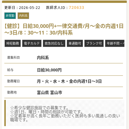
720633
更新日 :
2026-05-22
医師求人ID :
非常勤
内科系
【健診】日給30,000円+一律交通費/月～金の内週1日
～3日/8：30～11：30/内科系
時短勤務
電子カルテ
救急対応なし
車通勤可
ブランク可
年齢不問・ベテ
内科系
募集科目
日給30,000円
給与
月・火・水・木・金の内週1日～3日
勤務曜日
富山県 富山市
勤務地
☆希少な健診施設での募集です。
☆週1日、曜日・時間の相談が可能です。
☆定着率が高く長年ご勤務いただく医師も多い風通しの良い
職場です。