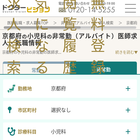
求
気
閲
無
電話でのお問い合わせ：平日9:30-19:00
人
に
覧
料
医師転職・求人募集TOP
非常勤（アルバイト）求人検索
京都府 
京都府
小児科
非常勤（アルバイト）医師求
の
の
検
な
履
登
人・転職情報
京都府の小児科の非常勤の医師求
...
続きを読む▼
索
る
歴
録
非常勤
常勤
京都府
勤務地
選択なし
市区町村
小児科
診療科目