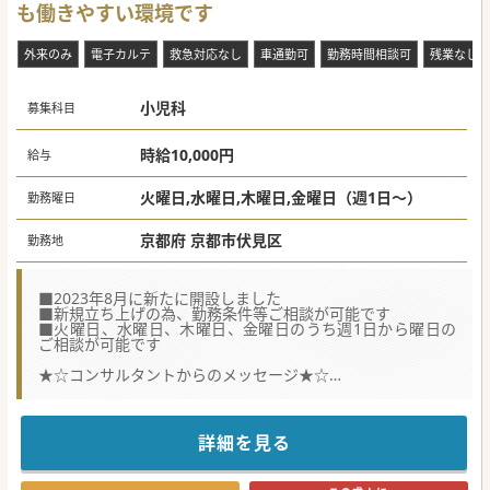
も働きやすい環境です
外来のみ
電子カルテ
救急対応なし
車通勤可
勤務時間相談可
残業なし
小児科
募集科目
時給10,000円
給与
火曜日,水曜日,木曜日,金曜日（週1日～）
勤務曜日
京都府 京都市伏見区
勤務地
■2023年8月に新たに開設しました
■新規立ち上げの為、勤務条件等ご相談が可能です
■火曜日、水曜日、木曜日、金曜日のうち週1日から曜日の
ご相談が可能です
★☆コンサルタントからのメッセージ★☆
☆最寄り駅から徒歩3分程度とアクセス抜群です
☆ご都合に応じて、勤務開始時間・勤務終了時間をご相談い
ただけます
☆子育て中の医師にもおすすめです
詳細を見る