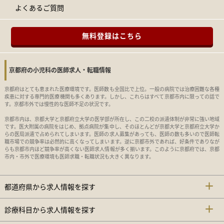
よくあるご質問
無料登録はこちら
京都府の小児科の医師求人・転職情報
京都府はとても恵まれた医療環境です。医師数も全国比で上位。一般の病院では治療困難な各種
疾患に対する専門的医療機関も多くあります。しかし、これらはすべて京都市内に限っての話で
す。京都市外では慢性的な医師不足の状況です。
京都市内は、京都大学と京都府立大学の医学部が所在し、この二校の派遣体制が非常に強い地域
です。医大附属の病院をはじめ、拠点病院が集中し、そのほとんどが京都大学と京都府立大学か
らの医局派遣で占められてしまいます。医師の求人募集があっても、医師の数も多いので医師転
職市場での競争率は必然的に高くなってしまいます。逆に京都市外であれば、好条件でありなが
らも京都市内ほど競争率が高くない医師求人情報が多く揃います。このように京都府では、京都
市内・市外で医療環境も医師求職・転職状況も大きく異なります。
都道府県から求人情報を探す
診療科目から求人情報を探す