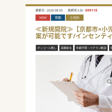
699118
更新日 :
2026-08-05
医師求人ID :
NEW
常勤
小児科
≪新規開院≫【京都市×小児
案が可能です/インセンテ
オンコール無し
高額給与
年齢不問・ベテラン歓迎