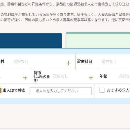
形態、診療科目などの詳細条件から、京都府の医師常勤求人を再度検索して絞り込む
どの福利厚生が充実している病院が多くあります。条件もよく、大概の転職希望条件
局の影響が強く、医師の数も多いため求人募集の競争率は高くなります。逆に京都市
町村
選択なし
診療科目
選択なし
特徴
し
選択なし
年収
選択な
おすすめ求人
求人IDで検索