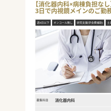
【消化器内科×病棟負担なし
3日で内視鏡メインのご勤
週4日以下
オンコール無し
研究支援(学会費補助)
土
消化器内科
募集科目