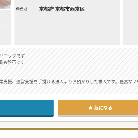
京都府 京都市西京区
勤務地
リニックです
盤も盤石です
業支援、運営支援を手掛ける法人よりお預かりした求人です。豊富なノ
定の医療モールにて、管理医師を務めていただける小児科の先生を募集
気になる
クが軽く、バイタリティ溢れるリーダータイプのキャラクターです。代
生は気軽にお問い合わせください。
たい」、「バリバリ働いて稼ぎたい」、「ワークライフバランスを充実