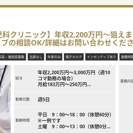
科クリニック】年収2,200万円～狙え
ィブの相談OK/詳細はお問い合わせくだ
院長・施設長募集
当直なし
外来のみ
電子カルテ
インセンティブあり
勤務時
年収2,200万円～3,000万円（週10
コマ勤務の場合）
給与
業務内
月給183万円～250万円
※ご経験やお人柄、働き方等により
決定
週5日
勤務日数
平日 9：00～18：00（休憩60分）
※一例です
勤務時間
土曜 9：00～13：00（休憩0分）
※一例です