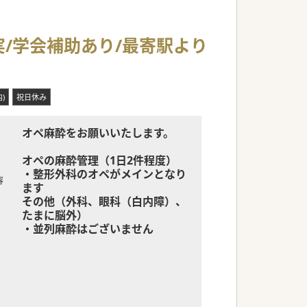
にスーパーもございますので、昼食や勤務後のお
実/学会補助あり/最寄駅より
様への治療に集中することができます。
を実現できるチャンスがございます。（記載さ
)
祝日休み
が行いますが、先生のご意向を適宜ヒアリング
オペ麻酔をお願いいたします。
オペの麻酔管理（1日2件程度）
・整形外科のオペがメインとなり
容
ます
その他（外科、眼科（白内障）、
たまに脳外）
・並列麻酔はございません