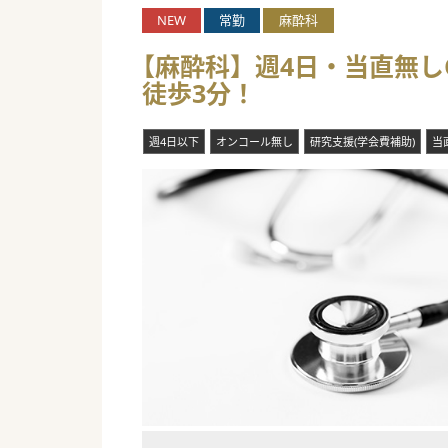
■最寄駅から徒歩10分程度で
NEW
常勤
麻酔科
買い物にも便利です。
【麻酔科】週4日・当直無しO
【やりがい】
徒歩3分！
■通常開業医が行う経営や採用
■これまでに法人が手掛けてき
れている求人概要はあくまでも
週4日以下
オンコール無し
研究支援(学会費補助)
当
■スタッフの手配や院内レイア
しながら進めますので、先生の