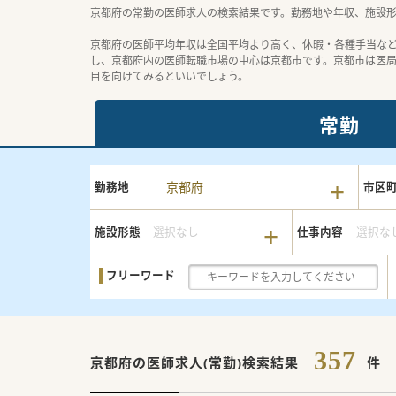
京都府の常勤の医師求人の検索結果です。勤務地や年収、施設
京都府の医師平均年収は全国平均より高く、休暇・各種手当な
し、京都府内の医師転職市場の中心は京都市です。京都市は医
目を向けてみるといいでしょう。
常勤
京都府
勤務地
市区
施設形態
選択なし
仕事内容
選択な
フリーワード
357
京都府の
医師求人(常勤)検索結果
件