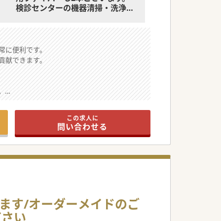
検診センターの機器清掃・洗浄や
リハビリ関連のスペース調整、車
椅子の導線確保なども順次進めて
いく予定です。
1年半ほどかけて段階的に部屋の入
常に便利です。
れ替えや荷物の移動を行いながら
貢献できます。
進めていく方針です。
【補足】
。
救急対応：数は多くないですが、
です。
持ち回りで担当をしていただける
と助かります。
この求人に
※必須ではございません。
問い合わせる
の先生が複数担当されております。
きたいです。
します。
となります。
えます/オーダーメイドのご
狙いです。
ださい
歓迎いたします。