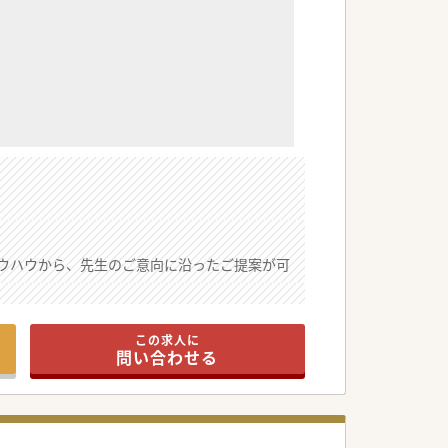
ウハウから、先生のご意向に沿ったご提案が可
しておられます。
この求人に
問い合わせる
表者も積極的に面談に同席されますので、「一
させたい」等、先生が実現させたい働き方をお