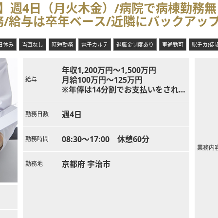
】週4日（月火木金）/病院で病棟勤務無
務/給与は卒年ベース/近隣にバックアッ
日休み
当直なし
時短勤務
電子カルテ
退職金制度あり
車通勤可
駅チカ(徒
年収1,200万円～1,500万円
月給100万円～125万円
給与
※年俸は14分割でお支払いをされま
す。
7月、12月に賞与という形で支給さ
週4日
勤務日数
れます。
08:30～17:00 休憩60分
勤務時間
業務内
京都府 宇治市
勤務地