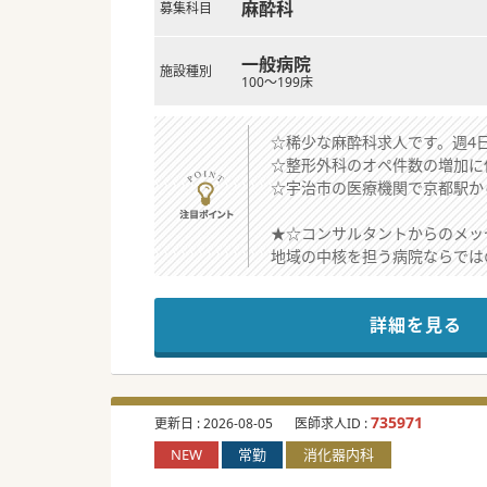
麻酔科
募集科目
一般病院
施設種別
100～199床
☆稀少な麻酔科求人です。週4
☆整形外科のオペ件数の増加に
☆宇治市の医療機関で京都駅か
★☆コンサルタントからのメッ
地域の中核を担う病院ならでは
24時間の託児所を完備してお
詳細を見る
735971
更新日 :
2026-08-05
医師求人ID :
NEW
常勤
消化器内科