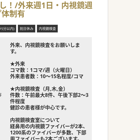
し！/外来週1日・内視鏡週
プ体制有
歩5分以内)
祝日休み
内視鏡検査
外来、内視鏡検査をお願いしま
す。
★外来
コマ数：1コマ/週（火曜日）
外来患者数：10～15名程度/コマ
★内視鏡検査（月,木,金）
件数：午前最大8件、午後下部2～3
容
件程度
健診の患者様が中心です。
内視鏡検査室について
経鼻用の内視鏡ファイバーが2本、
1200系のファイバーが多数、下部
用ファイバーも2本ございます。