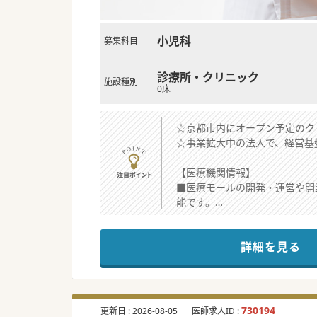
小児科
募集科目
診療所・クリニック
施設種別
0床
☆京都市内にオープン予定のク
☆事業拡大中の法人で、経営基
【医療機関情報】
■医療モールの開発・運営や開
能です。
■この度、京都市でオープン予
詳細を見る
【職場環境と雰囲気】
■当法人の代表者はフットワー
度話を聞いてみたい」という先
■「新たなチャレンジをしてみ
聞かせください。
730194
更新日 :
2026-08-05
医師求人ID :