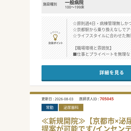
一般病院
施設種別
100～199床
☆原則週4日・病棟管理無しか
☆京都駅から乗り換えなしでア
☆ライフスタイルに合わせた無
【職場環境と雰囲気】
■仕事とプライベートを無理な
■外来と内視鏡検査をご担当い
■万が一の急なお休み等が発生
詳細を見る
【具体的な業務内容】
■月曜日,木曜日,金曜日に内
■健診を中心とした上部・下部
■一般病棟と回復期リハビリテ
705045
更新日 :
2026-08-03
医師求人ID :
常勤
泌尿器科
【募集背景】
■全国展開する大型医療グルー
≪新規開院≫【京都市×泌尿
■消化器内科の常勤の先生が在
提案が可能です/インセン
■消化器内科については、医局