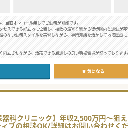
つ、当直オンコール無しでご勤務が可能です。
クセスできる好立地に位置し、複数の最寄り駅から徒歩圏内と通勤が非
理のない勤務スタイルを実現しながら、専門知識を活かして地域医療に
く両立させながら、活躍できる風通しの良い職場環境が整っております
ただきます。病棟管理が不要ですので、メリハリをつけたご勤務が可能
する場合は、近隣のグループ病院と連携して対応する予定です。
気になる
視鏡検査をいただき、火曜日に外来を実施いただきます。水曜日は非常勤
内視鏡検査を行っていただき、件数は多くないですが、今後増やしてい
ーション病棟の管理を担い、患者様の回復に向けた包括的な治療を担当
プの一員として、体制強化と診療機能のさらなる充実を図るための募集
器科クリニック】年収2,500万円～狙
籍しておらず、今後の医療体制の拡充に向けて常勤の先生を確保したい
ティブの相談OK/詳細はお問い合わせく
派遣の影響はなく、フラットな環境です。専門医をお持ちの先生は特に