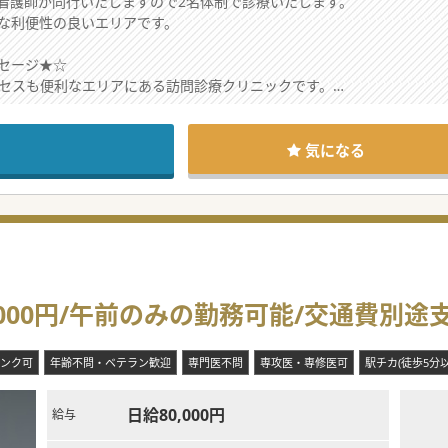
看護師が同行いたしますので2名体制で診療いたします。
な利便性の良いエリアです。
セージ★☆
クセスも便利なエリアにある訪問診療クリニックです。
るため相談のしやすい環境です。
ておりますので、是非お気軽にお問合せ下さい。
気になる
000円/午前のみの勤務可能/交通費別途
ンク可
年齢不問・ベテラン歓迎
専門医不問
専攻医・専修医可
駅チカ(徒歩5分以
日給80,000円
給与