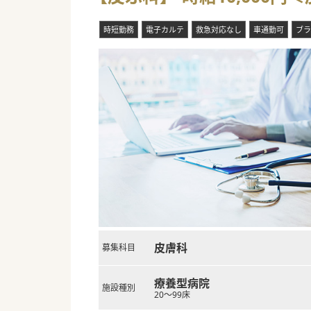
時短勤務
電子カルテ
救急対応なし
車通勤可
ブラ
皮膚科
募集科目
療養型病院
施設種別
20～99床