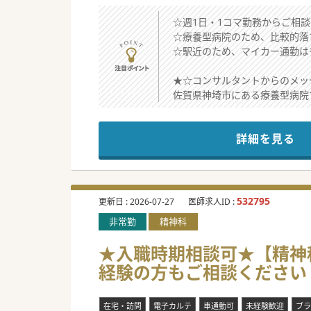
☆週1日・1コマ勤務からご相
☆療養型病院のため、比較的落
☆駅近のため、マイカー通勤は
★☆コンサルタントからのメッ
佐賀県神埼市にある療養型病院
最寄駅より徒歩で約5分のとこ
そのため、春日市・大野城市か
詳細を見る
佐賀市・小城市エリアにお住ま
ご勤務は半日のお時間帯でもお
また、1日3.5時間以上ご勤
ぜひご検討ください！
532795
更新日 :
2026-07-27
医師求人ID :
非常勤
精神科
★入職時期相談可★【精神科
経験の方もご相談ください
在宅・訪問
電子カルテ
車通勤可
未経験歓迎
ブラ