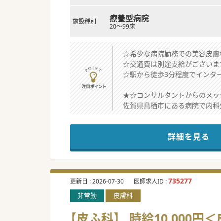
療養型病院
施設種別
20～99床
☆希少な病院勤務での美容皮膚
☆交通費は別途支給がございま
☆駅から徒歩3分程度でインタ
★☆コンサルタントからのメッ
佐賀県鳥栖市にある病院で内科
経験年数等ではなく、仕事への
スタッフ間のコミュニケーショ
詳細を見る
少しでもご興味がございました
735277
更新日 :
2026-07-30
医師求人ID :
非常勤
皮膚科
【皮ふ科】 時給10,000