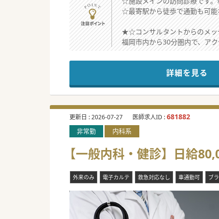
☆施設メインの訪問診療です。
☆最寄駅から徒歩で通勤も可能
★☆コンサルタントからのメッ
福岡市内から30分圏内で、ア
各科ご専門の先生がいらっしゃ
訪問診療未経験の先生も歓迎し
詳細を見る
681882
更新日 :
2026-07-27
医師求人ID :
非常勤
内科系
【一般内科・健診】日給80,
外来のみ
電子カルテ
救急対応なし
車通勤可
ブラ