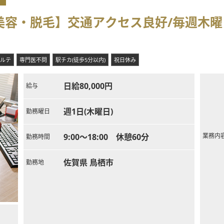
美容・脱毛】交通アクセス良好/毎週木曜
ルテ
専門医不問
駅チカ(徒歩5分以内)
祝日休み
日給80,000円
給与
週1日(木曜日)
勤務曜日
9:00～18:00 休憩60分
業務内
勤務時間
佐賀県 鳥栖市
勤務地