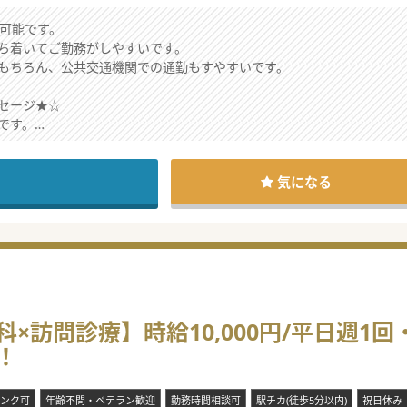
談可能です。
ち着いてご勤務がしやすいです。
もちろん、公共交通機関での通勤もすやすいです。
セージ★☆
です。
ろにあるため、お車だけでなく、公共交通機関を利用した通勤も可能な
ら久留米をはじめとする筑後エリアや、
いの先生には通勤便利で、アクセスがしやすいご就業先になります。
気になる
受入れ可能です。
務いただける場合には、始業・終業のお時間調整もご相談いただけます。
×訪問診療】時給10,000円/平日週1
！
ンク可
年齢不問・ベテラン歓迎
勤務時間相談可
駅チカ(徒歩5分以内)
祝日休み