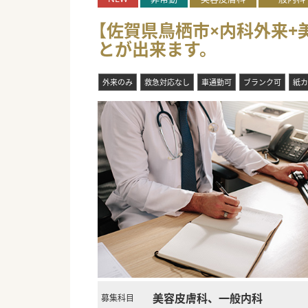
【佐賀県鳥栖市×内科外来+
とが出来ます。
外来のみ
救急対応なし
車通勤可
ブランク可
紙カ
美容皮膚科、一般内科
募集科目