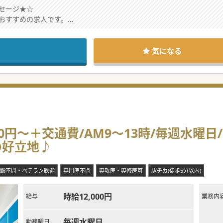
セージ★☆
おすすめの求人です。
能です。
。
気になる
00円～＋交通費/AM9～13時/毎週水曜
の好立地♪
齢不問・ベテラン歓迎
専門医不問
専攻医・専修医可
駅チカ(徒歩5分以内)
時給12,000円
給与
業務内
毎週水曜日
勤務曜日