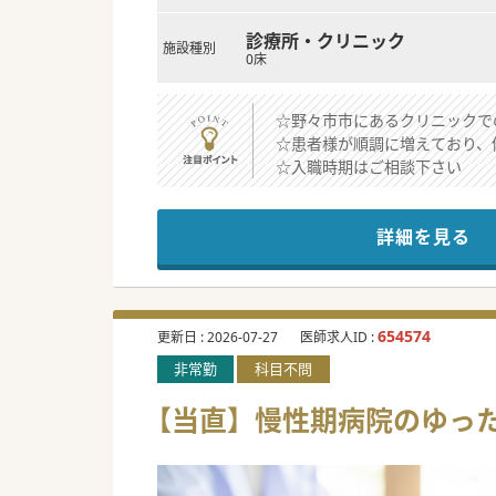
診療所・クリニック
施設種別
0床
☆野々市市にあるクリニックで
☆患者様が順調に増えており、
☆入職時期はご相談下さい
詳細を見る
654574
更新日 :
2026-07-27
医師求人ID :
非常勤
科目不問
【当直】慢性期病院のゆったり勤務