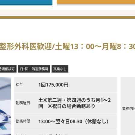
！/整形外科医歓迎/土曜13：00～月曜8：3
時間相談可
月1回・隔週勤務可
残業なし
1回175,000円
給与
土※第二週・第四週のうち月1～2
勤務曜日
回 ※祝日の場合勤務あり
業務内
13:00～翌々日08:30（休憩なし）
勤務時間