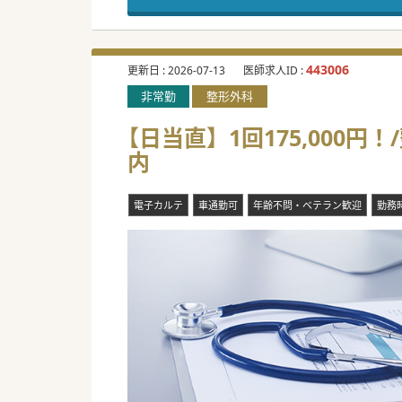
443006
更新日 :
2026-07-13
医師求人ID :
非常勤
整形外科
【日当直】1回175,000円
内
電子カルテ
車通勤可
年齢不問・ベテラン歓迎
勤務