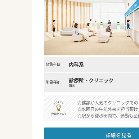
内科系
募集科目
診療所・クリニック
施設種別
0床
☆健診が人気のクリニックでの
☆水曜日の午前外来を担当頂け
☆駅から徒歩圏内で、通勤も至
詳細を見る