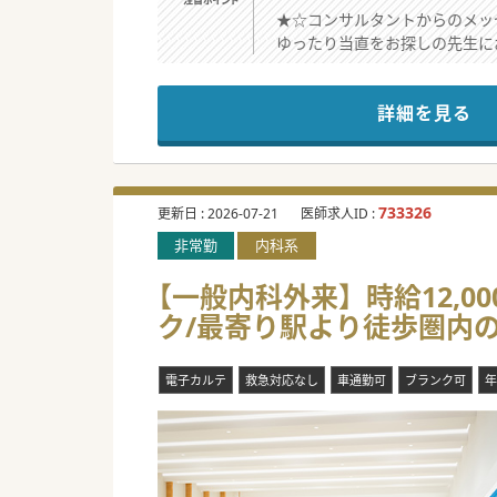
★☆コンサルタントからのメッ
ゆったり当直をお探しの先生に
面接無しでのご勤務スタート可
お気軽にお問い合わせください
詳細を見る
#秋入職可
733326
更新日 :
2026-07-21
医師求人ID :
非常勤
内科系
【一般内科外来】時給12,0
ク/最寄り駅より徒歩圏内
電子カルテ
救急対応なし
車通勤可
ブランク可
年