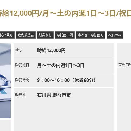
12,000円/月～土の内週1日～3日/祝
間相談可
症例数豊富
残業なし
専門医不問
専攻医・専修医可
祝日休み
時給12,000円
給与
月～土の内週1日～3日
業務内
勤務曜日
9：00～16：00（休憩60分）
勤務時間
石川県 野々市市
勤務地