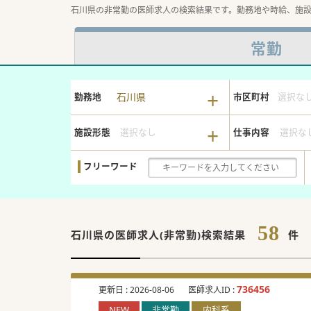
石川県の非常勤の医師求人の検索結果です。勤務地や時給、施
常勤
石川県
勤務地
市区町村
選択な
施設形態
選択なし
仕事内容
選択な
フリーワード
58
石川県の
医師求人(非常勤)検索結果
件
736456
更新日 :
2026-08-06
医師求人ID :
NEW
非常勤
内科系