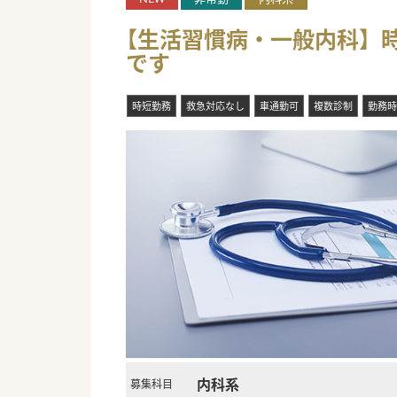
【生活習慣病・一般内科】時給
です
時短勤務
救急対応なし
車通勤可
複数診制
勤務時
内科系
募集科目