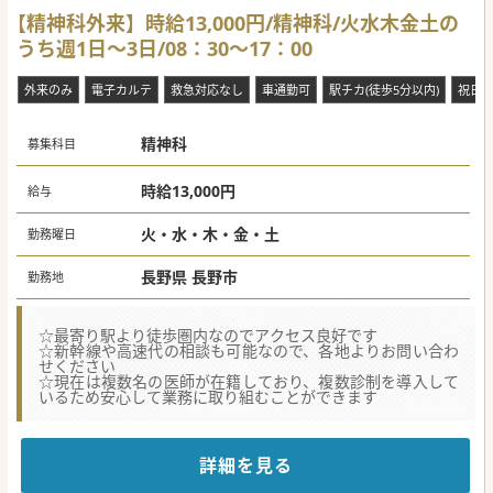
【精神科外来】時給13,000円/精神科/火水木金土の
うち週1日～3日/08：30～17：00
外来のみ
電子カルテ
救急対応なし
車通勤可
駅チカ(徒歩5分以内)
祝日
精神科
募集科目
時給13,000円
給与
火・水・木・金・土
勤務曜日
長野県 長野市
勤務地
☆最寄り駅より徒歩圏内なのでアクセス良好です
☆新幹線や高速代の相談も可能なので、各地よりお問い合わ
せください
☆現在は複数名の医師が在籍しており、複数診制を導入して
いるため安心して業務に取り組むことができます
詳細を見る