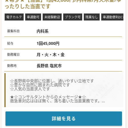
ったりした当直です
電子カルテ
車通勤可
未経験歓迎
ブランク可
残業なし
車通勤便利(ICから
内科系
募集科目
1回45,000円
給与
月・火・木・金
勤務曜日
長野県 塩尻市
勤務地
☆長野県中央部に位置し、通いやすい立地です
☆豊かな自然に囲まれた病院です
☆人気の当直求人です
★☆コンサルタントからのメッセージ★☆
救急車対応はほぼ無く、落ち着いた当直業務です。
宿日直許可申請済みなので勤務時間は残業にカウントされま
せん。
「入り・明けの時間を調整したい」といった場合も、柔軟に
応じますので、お気軽にご相談ください！
詳細を見る