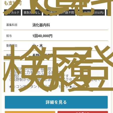
も支給可
電子カルテ
救急対応なし
車通勤可
専門医不問
駅チカ(徒歩5分以内)
祝
消化器内科
募集科目
1回40,000円
検
な
履
給与
水・木
勤務曜日
長野県 長野市
勤務地
長野市内の小規模一般病院です
☆消化器に力を入れている病院です
☆健診・ドック＋内視鏡のお仕事です
☆長野駅から徒歩圏内にあるためアクセスしやすい立地です
★☆コンサルタントからのメッセージ★☆
健診ドック、内視鏡をご担当いただける医師を募集していま
す。
ベテランの医師が揃っているので経験値の高い医師から学ぶ
ことのできる環境です。
詳細を見る
気になる方はお気軽にお問い合わせください。