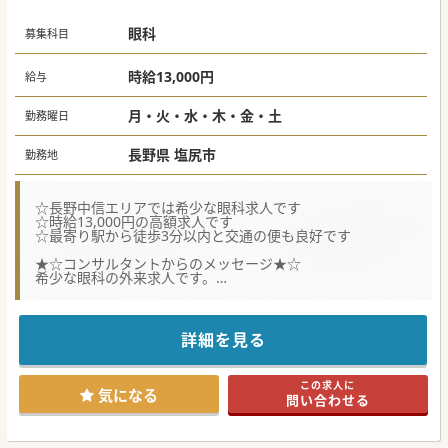
眼科
募集科目
時給13,000円
給与
月・火・水・木・金・土
勤務曜日
長野県 塩尻市
勤務地
☆長野中信エリアでは希少な眼科求人です
☆時給13,000円の高額求人です
☆最寄り駅から徒歩3分以内と交通の便も良好です
★☆コンサルタントからのメッセージ★☆
希少な眼科の外来求人です。
時給13,000円と給与水準が高く、勤務曜日も柔軟に対応頂け
ることが魅力です。
最寄り駅からも徒歩すぐの立地のため通勤も非常に楽だと思
います。
詳細を見る
少しでもご興味がございましたら、お気軽にお問合せくださ
い。
この求人に
気になる
問い合わせる
#曜日相談可