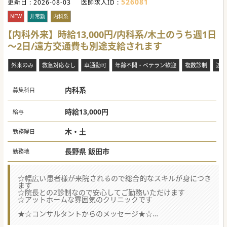
526081
更新日 :
2026-08-03
医師求人ID :
NEW
非常勤
内科系
【内科外来】時給13,000円/内科系/木土のうち週1日
～2日/遠方交通費も別途支給されます
外来のみ
救急対応なし
車通勤可
年齢不問・ベテラン歓迎
複数診制
遠方
内科系
募集科目
時給13,000円
給与
木・土
勤務曜日
長野県 飯田市
勤務地
☆幅広い患者様が来院されるので総合的なスキルが身につき
ます
☆院長との2診制なので安心してご勤務いただけます
☆アットホームな雰囲気のクリニックです
★☆コンサルタントからのメッセージ★☆
長野県南信エリアにあるクリニックです。