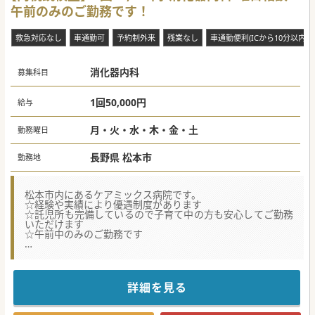
午前のみのご勤務です！
救急対応なし
車通勤可
予約制外来
残業なし
車通勤便利(ICから10分以内)
消化器内科
募集科目
1回50,000円
給与
月・火・水・木・金・土
勤務曜日
長野県 松本市
勤務地
松本市内にあるケアミックス病院です。
☆経験や実績により優遇制度があります
☆託児所も完備しているので子育て中の方も安心してご勤務
いただけます
☆午前中のみのご勤務です
★☆コンサルタントからのメッセージ★☆
一般診療だけでなく、生活習慣病の予防から治療まで総合的
に対処できる病院として、透析などの専門診療にも力を入れ
ています。
詳細を見る
また、訪問看護・訪問介護・訪問リハビリテーション・通所
リハビリテーションといった介護支援事業の充実も図ってい
ます。