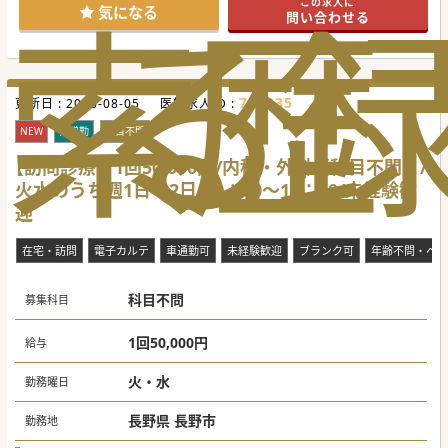
索
る
歴
この求人に
気になる
問い合わせる
736235
更新日 :
2026-08-05
医師求人ID :
NEW
非常勤
科目不問
【訪問診療】1回50,000円/内科・外科（科目不問）/
火水のうち週1日～2日/09：00～13：00/未経験歓
迎
在宅・訪問
電子カルテ
車通勤可
未経験歓迎
ブランク可
年齢不問・ベテ
科目不問
募集科目
1回50,000円
給与
火・水
勤務曜日
長野県 長野市
勤務地