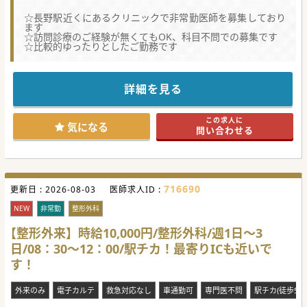
☆長野駅近くにあるクリニックで非常勤医師を募集しており
ます
☆訪問診療のご経験が無くてもOK、科目不問での募集です
☆比較的ゆったりとしたご勤務です
詳細を見る
この求人に
気になる
問い合わせる
716690
更新日 :
2026-08-03
医師求人ID :
NEW
非常勤
整形外科
【整形外来】時給10,000円/整形外科/週1日～3
日/08：30～12：00/駅チカ！最寄りICも近いで
す！
外来のみ
電子カルテ
救急対応なし
車通勤可
専門医不問
駅チカ(徒歩5分