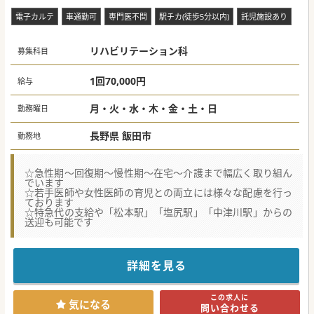
電子カルテ
車通勤可
専門医不問
駅チカ(徒歩5分以内)
託児施設あり
リハビリテーション科
募集科目
1回70,000円
給与
月・火・水・木・金・土・日
勤務曜日
長野県 飯田市
勤務地
☆急性期〜回復期〜慢性期〜在宅〜介護まで幅広く取り組ん
でいます
☆若手医師や女性医師の育児との両立には様々な配慮を行っ
ております
☆特急代の支給や「松本駅」「塩尻駅」「中津川駅」からの
送迎も可能です
詳細を見る
この求人に
気になる
問い合わせる