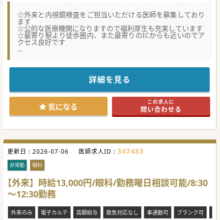
☆外来と内視鏡検査をご担当いただける医師を募集しており
ます
☆公的な医療機関になりますので福利厚生も充実しています
☆最寄り駅より徒歩圏内、また最寄りのICからも近いのでア
クセス良好です
★☆コンサルタントからのメッセージ★☆
日本消化器学会専門医制度認定施設の認定も受けている病院
で、
消化器系の症例も多く、それぞれ的確な検査・治療を行うた
詳細を見る
めの臨床的知識及び能力を身につけることができます。
また、学会や研究会へも積極的に参加できます。
この地域の中核的な役割を担っている病院でもあり、一緒に
この求人に
働いていただける医師を募集しています。
気になる
問い合わせる
347483
更新日 :
2026-07-06
医師求人ID :
非常勤
眼科
【外来】時給13,000円/眼科/勤務曜日相談可能/8:30
～12:30勤務
外来のみ
電子カルテ
高額給与
救急対応なし
車通勤可
ブランク可
複