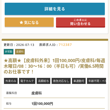
糖尿病をはじめとした生活習慣病の対応において、多職種の
スタッフ、
また、地域の特性を考えて、中国語通訳スタッフが勤務して
詳細を見る
おります。
さらに“かかりつけ医（家庭医）”として幅広い疾患に対応
し、日々丁寧な診療を心がけています。
この求人に
気になる
問い合わせる
712387
更新日 :
2026-07-13
医師求人ID :
非常勤
皮膚科
★高額★【皮膚科外来】1回100,000円/皮膚科/毎週
木曜日/08：30～16：00（半日も可）/実働6.5時間
のお仕事です！
外来のみ
電子カルテ
高額給与
救急対応なし
車通勤可
年齢不問・ベテラ
皮膚科
募集科目
1回100,000円
給与