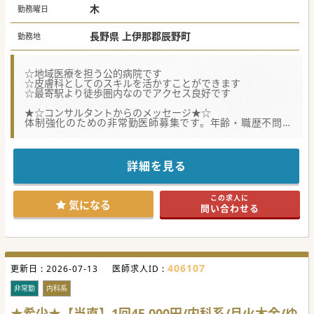
木
勤務曜日
長野県 上伊那郡辰野町
勤務地
☆地域医療を担う公的病院です
☆皮膚科としてのスキルを活かすことができます
☆最寄駅より徒歩圏内なのでアクセス良好です
★☆コンサルタントからのメッセージ★☆
体制強化のための非常勤医師募集です。年齢・職歴不問で
す。
緑豊かな大自然に囲まれたキレイな病院でお力を発揮してみ
ませんか。
地域医療に熱意を持っている方、思いやりのある方を歓迎し
詳細を見る
ています。
この求人に
気になる
問い合わせる
406107
更新日 :
2026-07-13
医師求人ID :
非常勤
内科系
★希少★【当直】1回45,000円/内科系/月火木金/ゆ