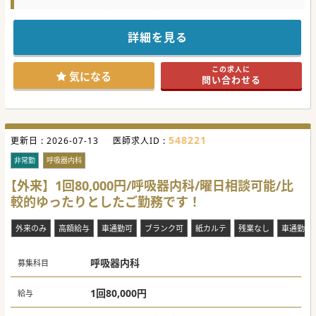
す。
外来数もそれほど多くないため余裕を持ってご勤務可能で
す。
気になる方はお気軽にお問合せください。
詳細を見る
この求人に
気になる
問い合わせる
548221
更新日 :
2026-07-13
医師求人ID :
非常勤
呼吸器内科
【外来】1回80,000円/呼吸器内科/曜日相談可能/比
較的ゆったりとしたご勤務です！
外来のみ
高額給与
車通勤可
ブランク可
紙カルテ
残業なし
車通勤便利
呼吸器内科
募集科目
1回80,000円
給与