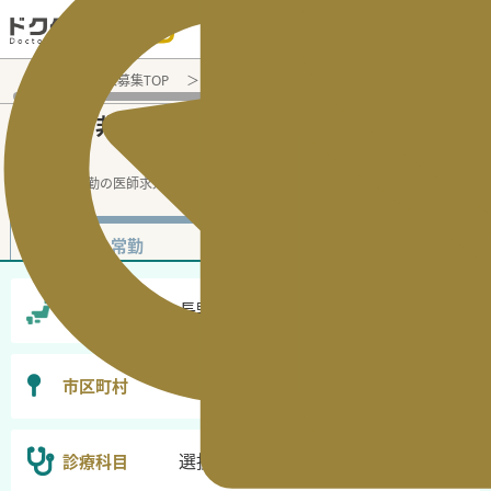
電話でのお問い合わせ：平日9:30-19:00
医師転職・求人募集TOP
非常勤（アルバイト）求人検索
長野県
長野県
非常勤（アルバイト）医師求人・転
の
職情報
長野県の非常勤の医師求人の検索
...
続きを読む▼
非常勤
常勤
長野県
勤務地
選択なし
市区町村
選択なし
診療科目