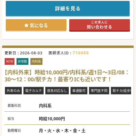
詳細を見る
この求人に
気になる
問い合わせる
716688
更新日 :
2026-08-03
医師求人ID :
NEW
非常勤
内科系
【内科外来】時給10,000円/内科系/週1日～3日/08：
30～12：00/駅チカ！最寄りICも近いです！
外来のみ
電子カルテ
救急対応なし
車通勤可
専門医不問
駅チカ(徒歩5分
内科系
募集科目
時給10,000円
給与
月・火・水・木・金・土
勤務曜日