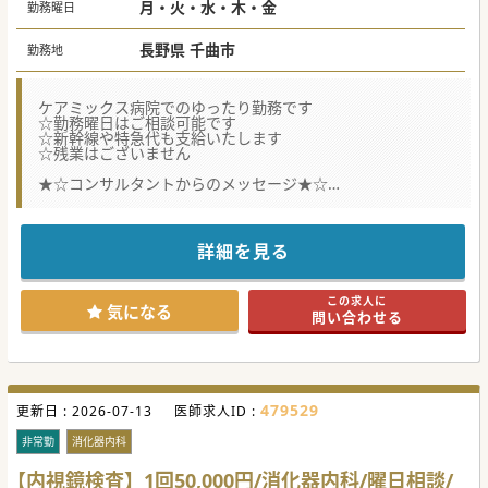
月・火・水・木・金
勤務曜日
長野県 千曲市
勤務地
ケアミックス病院でのゆったり勤務です
☆勤務曜日はご相談可能です
☆新幹線や特急代も支給いたします
☆残業はございません
★☆コンサルタントからのメッセージ★☆
呼吸器の専門っ外来をご担当いただける医師を募集していま
す。
北信、東信エリアから通勤可能な立地ですし、遠方の方も交
通費や宿泊費支給されます。
詳細を見る
気になる方はお気軽にお問い合わせください。
#曜日相談可
この求人に
気になる
問い合わせる
479529
更新日 :
2026-07-13
医師求人ID :
非常勤
消化器内科
【内視鏡検査】1回50,000円/消化器内科/曜日相談/