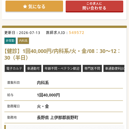
この求人に
気になる
問い合わせる
549572
更新日 :
2026-07-13
医師求人ID :
非常勤
内科系
【健診】1回40,000円/内科系/火・金/08：30～12：
30（半日）
電子カルテ
車通勤可
年齢不問・ベテラン歓迎
専門医不問
車通勤便利(ICか
内科系
募集科目
1回40,000円
給与
火・金
勤務曜日
長野県 上伊那郡辰野町
勤務地