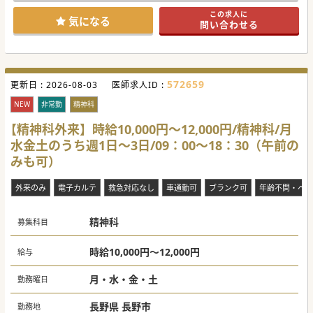
この求人に
気になる
問い合わせる
572659
更新日 :
2026-08-03
医師求人ID :
NEW
非常勤
精神科
【精神科外来】時給10,000円～12,000円/精神科/月
水金土のうち週1日～3日/09：00～18：30（午前の
みも可）
外来のみ
電子カルテ
救急対応なし
車通勤可
ブランク可
年齢不問・ベテ
精神科
募集科目
時給10,000円～12,000円
給与
月・水・金・土
勤務曜日
長野県 長野市
勤務地