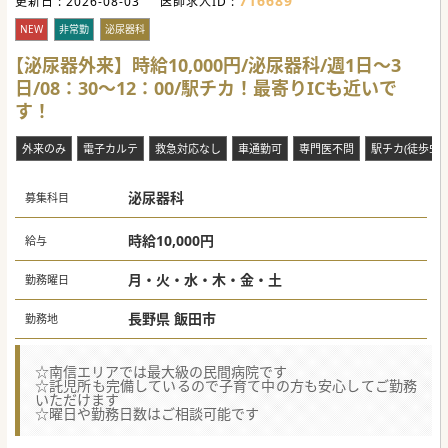
716689
更新日 :
2026-08-03
医師求人ID :
NEW
非常勤
泌尿器科
【泌尿器外来】時給10,000円/泌尿器科/週1日～3
日/08：30～12：00/駅チカ！最寄りICも近いで
す！
外来のみ
電子カルテ
救急対応なし
車通勤可
専門医不問
駅チカ(徒歩5分
泌尿器科
募集科目
時給10,000円
給与
月・火・水・木・金・土
勤務曜日
長野県 飯田市
勤務地
☆南信エリアでは最大級の民間病院です
☆託児所も完備しているので子育て中の方も安心してご勤務
いただけます
☆曜日や勤務日数はご相談可能です