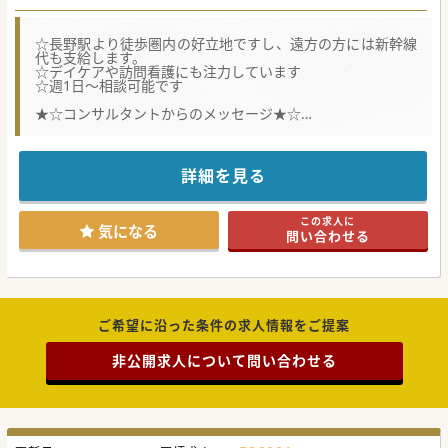
☆長野駅より徒歩圏内の好立地ですし、遠方の方には新幹線
代も支給します。
☆デイケアや訪問看護にも注力しています
☆週1日～相談可能です
★☆コンサルタントからのメッセージ★☆
医師、保健師、看護師、精神保健福祉士、公認心理師、作業
療法士などの職種が在職しております。
勤務曜日や時間などはご相談可能です。
気になる方はお気軽にお問合せください。
詳細を見る
この求人に
気になる
問い合わせる
ご希望に沿った条件の求人情報をご提案
非公開求人について問い合わせる