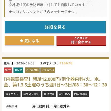
す
☆地域住民の予防医療に対しても貢献しています
★☆コンサルタントからのメッセージ★☆
市民の健康を守り、暮らしを支える総合的かかりつけ医とし
て、「治し、支える医療」を提供しております。
地域に密着し、地域の未来を拓くコミュニティホスピタル
（地域密着型病院）を目指しております。
詳細を見る
気になる方はお気軽にお問い合わせください。
この求人に
気になる
問い合わせる
716678
更新日 :
2026-08-03
医師求人ID :
NEW
非常勤
消化器内科
消化器外科
【内視鏡検査】時給12,000円/消化器内科/火、水、
金、第1.3.5土曜のうち週1日～3日/08：30～12：30
電子カルテ
救急対応なし
車通勤可
祝日休み
内視鏡検査
消化器内科、消化器外科
募集科目