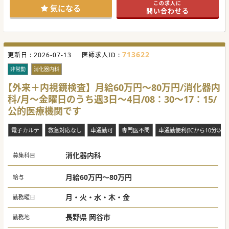
この求人に
働き方や条件面も柔軟に対応いただけますので、まずはお気
気になる
問い合わせる
軽にお問い合わせください。
#曜日相談可
713622
更新日 :
2026-07-13
医師求人ID :
非常勤
消化器内科
【外来＋内視鏡検査】月給60万円～80万円/消化器内
科/月～金曜日のうち週3日～4日/08：30～17：15/
公的医療機関です
電子カルテ
救急対応なし
車通勤可
専門医不問
車通勤便利(ICから10分以内
消化器内科
募集科目
月給60万円～80万円
給与
月・火・水・木・金
勤務曜日
長野県 岡谷市
勤務地