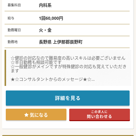
内科系
募集科目
1回60,000円
給与
火・金
勤務曜日
長野県 上伊那郡辰野町
勤務地
☆健診の対応なので難易度の高いスキルは必要ございません
☆半日勤務も相談可能です
☆一般健診がメインですが特殊健診の対応も覚えていただき
ます
★☆コンサルタントからのメッセージ★☆
東京に本部を置く大手健診グループです。
最新鋭の検査機器が揃っていますし、巡回健診時はタブレッ
トでカルテの確認もできます。
予防医療に興味のある方や自然あふれる地域で仕事がしたい
詳細を見る
方におススメです。
まずはお気軽にお問い合わせください。
この求人に
気になる
問い合わせる