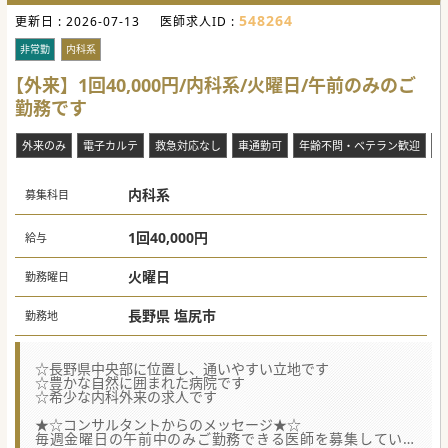
548264
更新日 :
2026-07-13
医師求人ID :
非常勤
内科系
【外来】1回40,000円/内科系/火曜日/午前のみのご
勤務です
外来のみ
電子カルテ
救急対応なし
車通勤可
年齢不問・ベテラン歓迎
残
内科系
募集科目
1回40,000円
給与
火曜日
勤務曜日
長野県 塩尻市
勤務地
☆長野県中央部に位置し、通いやすい立地です
☆豊かな自然に囲まれた病院です
☆希少な内科外来の求人です
★☆コンサルタントからのメッセージ★☆
毎週金曜日の午前中のみご勤務できる医師を募集していま