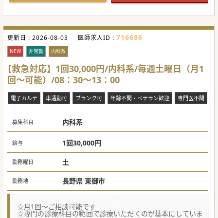
716686
更新日 :
2026-08-03
医師求人ID :
NEW
非常勤
内科系
【救急対応】1回30,000円/内科系/毎週土曜日（月1
回～可能）/08：30～13：00
電子カルテ
車通勤可
ブランク可
年齢不問・ベテラン歓迎
専門医不問
車
内科系
募集科目
1回30,000円
給与
土
勤務曜日
長野県 東御市
勤務地
☆月1回～ご相談可能です
☆専門の診療科目の範囲で診療いただくのが基本にしていま