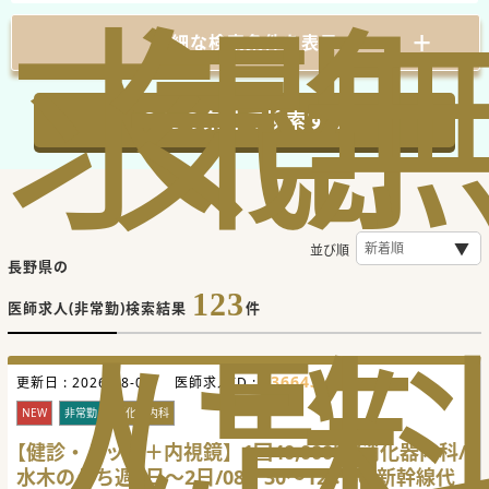
求
気
閲
詳細な検索条件を表示
この条件で検索する
並び順
長野県の
123
医師求人(非常勤)検索結果
件
人
に
覧
636643
更新日 :
2026-08-06
医師求人ID :
NEW
非常勤
消化器内科
【健診・ドック＋内視鏡】1回40,000円/消化器内科/
水木のうち週1日～2日/08：30～12：30/新幹線代