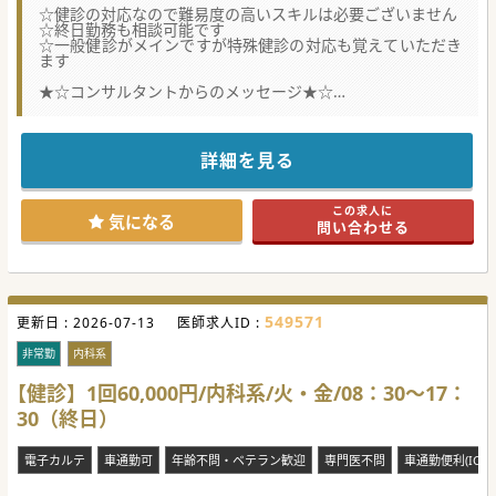
☆健診の対応なので難易度の高いスキルは必要ございません
☆終日勤務も相談可能です
☆一般健診がメインですが特殊健診の対応も覚えていただき
ます
★☆コンサルタントからのメッセージ★☆
東京に本部を置く大手健診グループです。
最新鋭の検査機器が揃っていますし、巡回健診時はタブレッ
トでカルテの確認もできます。
予防医療に興味のある方や自然あふれる地域で仕事がしたい
詳細を見る
方におススメです。
まずはお気軽にお問い合わせください。
この求人に
気になる
問い合わせる
549571
更新日 :
2026-07-13
医師求人ID :
非常勤
内科系
【健診】1回60,000円/内科系/火・金/08：30～17：
30（終日）
電子カルテ
車通勤可
年齢不問・ベテラン歓迎
専門医不問
車通勤便利(ICか