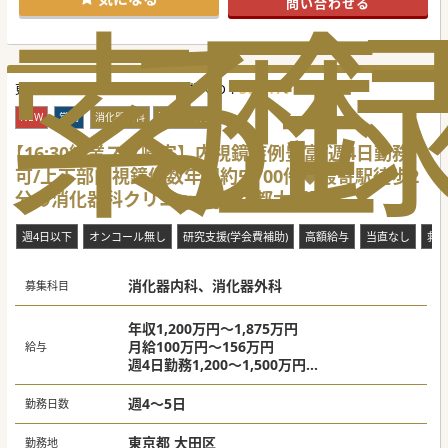
索
る
歴
問い合わせる
この6月末でご退職されます。その欠員を埋める募集です。
■訪問診療のご経験は一切問いません。科目も不問です。ご
経験よりも在宅医療への熱い“志”や“想い”を最重視しており
ます。
【職場環境と雰囲気】
550477
更新日 :
■本院も含めて医師同士のカンファレンスやSlackでの相談
2026-08-07
医師求人ID :
体制を構築。気軽にご質問や情報共有ができる風通しの良い
環境です。
NEW
常勤
消化器内科
消化器外科
■院長は本院で長く常勤勤務をされてきた方でとても温厚な
先生です。訪問診療のご経験も豊富な方ですのでご安心下さ
【16:30終業スグ帰宅】内視鏡症例豊富/週4日勤務
い。
可/上下部内視鏡件数年間約5,700件◆最寄駅徒歩2
■医師に限らず、看護師や職員・スタッフも30～40代と若
く、フットワークの軽い風土です。メリハリある働き方が可
分の消化器科クリニック[東京都大田区]
能です。
【具体的な業務内容】
週4日以下
オンコール無し
研究支援(学会費補助)
高額給与
当直なし
救
■看護師もしくは医療アシスタント、ドライバーとの3名体
制で居宅の患者さんをメインで1日10件弱、診療致します。
■患者層は慢性疾患・認知症などからガン末期の患者さんま
消化器内科、消化器外科
で幅広く、様々な症状や疾患、その症例を経験頂けます。
募集科目
■土日祝は完全オフになります。夜間や週末のOCについて
は他の常勤医と分担頂きたいですが、無しのご相談も可能で
す。
年収1,200万円～1,875万円
月給100万円～156万円
給与
＃秋入職可
週4日勤務1,200～1,500万円
週5日勤務1,500～1,875万円
※スキルと経験により応相談
週4～5日
勤務日数
東京都 大田区
勤務地