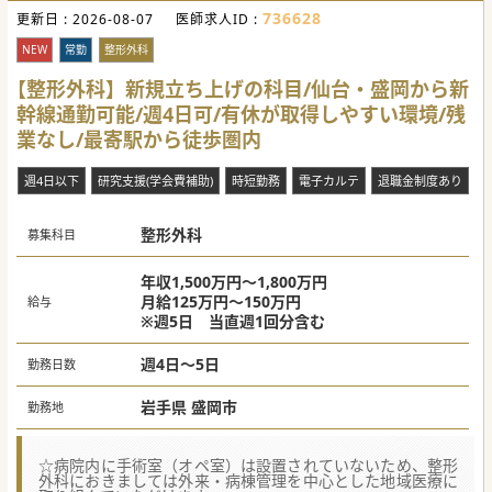
■金曜から日曜および祝日の診療は非常勤医師が対応してお
り、常勤医師の皆様の負担軽減に努める体制がしっかりとあ
736628
更新日 :
2026-08-07
医師求人ID :
ります。
NEW
常勤
整形外科
【職場環境と雰囲気】
■在籍している常勤医師の皆様は病院の近隣にお住まいでい
【整形外科】新規立ち上げの科目/仙台・盛岡から新
らっしゃり、地域に密着した和やかな雰囲気の中で勤務され
ています。
幹線通勤可能/週4日可/有休が取得しやすい環境/残
■医師同士の連携は非常に円滑に行われており、派閥なども
業なし/最寄駅から徒歩圏内
一切存在しない非常に風通しの良い良好な職場環境が保たれ
ています。
■派閥やしがらみが一切なく医師同士のコミュニケーション
週4日以下
研究支援(学会費補助)
時短勤務
電子カルテ
退職金制度あり
も活発なため、困ったことがあればすぐに相談できる働きや
すい環境です。
整形外科
募集科目
年収1,500万円～1,800万円
月給125万円～150万円
給与
※週5日 当直週1回分含む
週4日～5日
勤務日数
岩手県 盛岡市
勤務地
☆病院内に手術室（オペ室）は設置されていないため、整形
外科におきましては外来・病棟管理を中心とした地域医療に