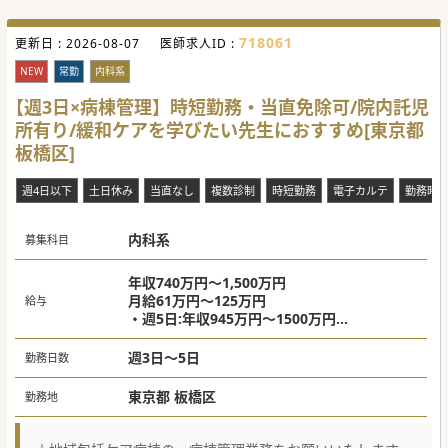
718061
更新日 :
2026-08-07
医師求人ID :
NEW
常勤
内科系
【週3日×病棟管理】時短勤務・当直免除可/院内託児
所有り/緩和ケアを学びたい先生におすすめ[東京都
板橋区]
週4日以下
土日休み
当直なし
複数診制
時短勤務
電子カルテ
勤務時
内科系
募集科目
年収740万円～1,500万円
月給61万円～125万円
給与
・週5日:年収945万円〜1500万円
・週4日: 年収840万円〜1320万円
・週3日:年収740万円〜1150万円
週3日～5日
勤務日数
東京都 板橋区
勤務地