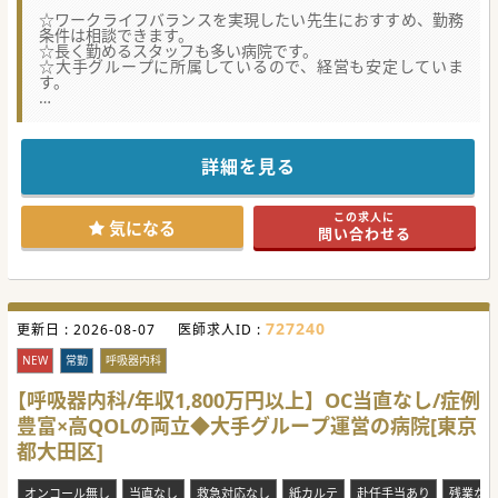
☆ワークライフバランスを実現したい先生におすすめ、勤務
条件は相談できます。
☆長く勤めるスタッフも多い病院です。
☆大手グループに所属しているので、経営も安定していま
す。
★☆コンサルタントからのメッセージ★☆
地域密着型で、患者一人一人に合った診療を行っています。
関東にグループ病院を数院持つ法人が運営しているので、経
営も安定しています。
詳細を見る
リハビリ施設が併設されているので、神経内科のニーズが高
い病院です。
残業もほぼ無く、当直無しも可能なので、オンオフはっきり
この求人に
した働き方ができます。
気になる
問い合わせる
看護・介護スタッフも充実、長く勤務する先生も多いです。
24時間利用可能な託児所も目の前にあり、お子様がいらっし
ゃる先生にも優しい環境です。
727240
更新日 :
2026-08-07
医師求人ID :
NEW
常勤
呼吸器内科
【呼吸器内科/年収1,800万円以上】OC当直なし/症例
豊富×高QOLの両立◆大手グループ運営の病院[東京
都大田区]
オンコール無し
当直なし
救急対応なし
紙カルテ
赴任手当あり
残業なし