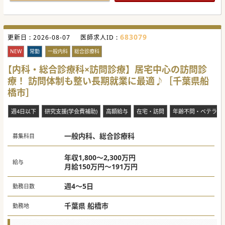
す。
ご興味のある方は、お気軽にお問い合わせください。
#春入職可 #秋入職可
683079
更新日 :
2026-08-07
医師求人ID :
NEW
常勤
一般内科
総合診療科
【内科・総合診療科×訪問診療】居宅中心の訪問診
療！ 訪問体制も整い長期就業に最適♪［千葉県船
橋市］
週4日以下
研究支援(学会費補助)
高額給与
在宅・訪問
年齢不問・ベテラン
一般内科、総合診療科
募集科目
年収1,800～2,300万円
給与
月給150万円～191万円
週4～5日
勤務日数
千葉県 船橋市
勤務地