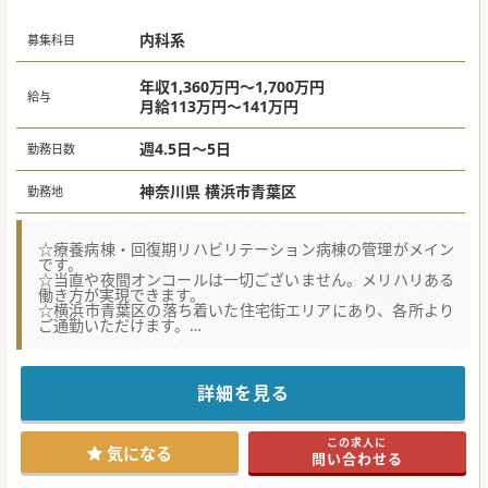
内科系
募集科目
年収1,360万円～1,700万円
給与
月給113万円～141万円
週4.5日～5日
勤務日数
神奈川県 横浜市青葉区
勤務地
☆療養病棟・回復期リハビリテーション病棟の管理がメイン
です。
☆当直や夜間オンコールは一切ございません。メリハリある
働き方が実現できます。
☆横浜市青葉区の落ち着いた住宅街エリアにあり、各所より
ご通勤いただけます。
★☆コンサルタントからのメッセージ★☆
大手グループ傘下の療養病院なので経営がしっかりしてお
り、福利厚生が充実しています。
詳細を見る
院長やスタッフの関係も良く、明るく親しみやすい雰囲気で
す。
育児休暇や託児所などの設備もありますので、子育て中の先
この求人に
生に特におすすめです。
気になる
問い合わせる
当直、OC無しでも可能なので、メリハリのある勤務をご希
望の先生も、ぜひお問合せください！