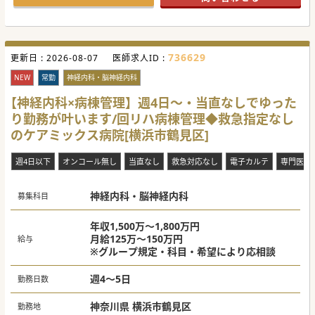
く導入し、経営面での安定性と最新の医療インフラを備えて
いる点が大きな特徴です。
■キャリアを積むには最適な環境が整っており、治験への積
極的な参加も可能で、新薬開発に寄与する経験を積む、など
多いに研鑽を積めます。
736629
更新日 :
2026-08-07
医師求人ID :
【職場環境と雰囲気】
■各診療科の垣根が低いため、他科の先生方との相談がしや
NEW
常勤
神経内科・脳神経内科
すい開放的な環境が整っています。現場職員の応対には定評
もございます。
【神経内科×病棟管理】週4日～・当直なしでゆった
■相談だけでなく、実践的な指導を受ける機会も豊富にあ
り勤務が叶います/回リハ病棟管理◆救急指定なし
り、経験を積みたい先生にも成長できる環境が提供されてい
ます。
のケアミックス病院[横浜市鶴見区]
■メリハリをつけた働き方が奨励されており、有給休暇の取
得しやすさも職員にとって大きな魅力の一つとなっていま
す。
週4日以下
オンコール無し
当直なし
救急対応なし
電子カルテ
専門医不
【業務内容】
■糖尿病から甲状腺疾患、副甲状腺疾患、副腎疾患、脂質異
神経内科・脳神経内科
常症と糖尿病疾患から内分泌疾患まで幅広い症例を積むこと
募集科目
ができます。
■入院も糖尿病の教育入院、血糖コントロール目的の入院、
インスリン導入目的の入院、高血糖緊急症と幅広く受け入れ
年収1,500万～1,800万円
をしております。
月給125万～150万円
給与
■指導医や専門医の経験豊富な常勤ドクターが在籍しており
※グループ規定・科目・希望により応相談
ますので、そのもとで学びながら、しっかりと研鑽を積むこ
とができます。
週4～5日
勤務日数
＃秋入職可
神奈川県 横浜市鶴見区
勤務地