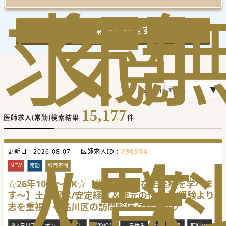
求
気
閲
この条件で検索する
並び順
15,177
医師求人(常勤)検索結果
件
人
に
覧
736554
更新日 :
2026-08-07
医師求人ID :
NEW
常勤
科目不問
☆26年10月～OK☆【増員募集～在宅医療を学べま
す～】土日祝休/安定経営＆地元の信頼◎/経験より
志を重視！◆品川区の訪問診療クリニック
週4日以下
オンコール無し
高額給与
土日休み
在宅・訪問
転科OK
未