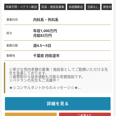
年齢不問・ベテラン歓迎
院長・施設長募集
未経験歓迎
当直なし
救急対応
内科系・外科系
募集科目
年収1,000万円
給与
月給83万円
週4.5～5日
勤務日数
千葉県 四街道市
勤務地
☆希少な院内老健の募集！施設長としてご勤務いただける先
生を急募しております。
☆最寄駅から徒歩通勤も可能な老健施設です。
☆ベテランの先生もご活躍中！
★☆コンサルタントからのメッセージ☆★
大手法人グループに所属の、院内老健施設にて医師を募集
中！
現在は病院長が兼務されており、専任不在となるため、急募
の案件となります。
詳細を見る
夜間とお休み時は院内ドクターが対応するため、比較的ゆっ
たりめな勤務となります。
まずはお気軽にお問い合わせください。
この求人に