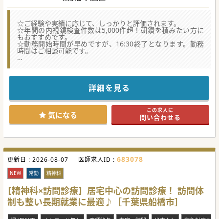
☆ご経験や実績に応じて、しっかりと評価されます。
☆年間の内視鏡検査件数は5,000件超！研鑽を積みたい方に
もおすすめです。
☆勤務開始時間が早めですが、16:30終了となります。勤務
時間はご相談可能です。
★☆コンサルタントからのメッセージ★☆
「痛くない」・「苦しくない」内視鏡検査をモットーに
最新の設備を備え、検査や治療を行っているクリニックで
す。
詳細を見る
年間の内視鏡検査件数が5,000件を超えるなど、多くの症例
を扱っております。
内視鏡の研鑽を積みたい方にもおすすめの医療機関ですの
この求人に
で、是非お問い合わせください！
気になる
問い合わせる
#春入職可 #年度内入職可 #秋入職可
683078
更新日 :
2026-08-07
医師求人ID :
NEW
常勤
精神科
【精神科×訪問診療】居宅中心の訪問診療！ 訪問体
制も整い長期就業に最適♪［千葉県船橋市］