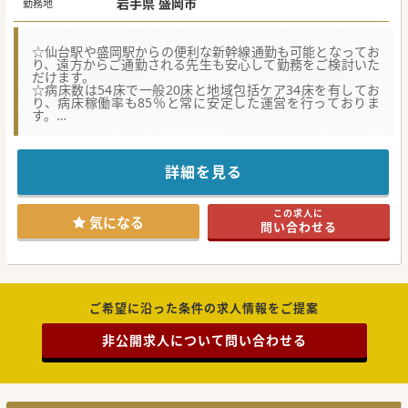
岩手県 盛岡市
勤務地
☆仙台駅や盛岡駅からの便利な新幹線通勤も可能となってお
り、遠方からご通勤される先生も安心して勤務をご検討いた
だけます。
☆病床数は54床で一般20床と地域包括ケア34床を有してお
り、病床稼働率も85％と常に安定した運営を行っておりま
す。
☆年間約200台ほどの救急車受け入れ対応や輪番制の救急対
応など、二次救急指定病院としての重要な医療を担っていた
だきます。
詳細を見る
【医療機関情報】
■2012年に新しく建て替えられた真新しい建屋となってお
り、清潔感と機能性を備えた大変心地よい環境が整っていま
この求人に
す。
気になる
問い合わせる
■二次救急指定病院として救急車の受け入れは年間200台程
度で、輪番制にも参加してしっかりと地域医療に貢献してお
ります。
■現在は院内の電子カルテ化がすでに完了して導入済みとな
っており、日々の業務の効率化がしっかりと図られておりま
す。
ご希望に沿った条件の求人情報をご提案
【働きやすさ】
■週4日勤務や時短勤務のご相談も可能となっており、先生
非公開求人について問い合わせる
のライフスタイルに合わせた柔軟な働き方を支援する体制が
あります。
■日々の残業は発生せず、有給休暇も2ヶ月前のスケジュー
ル調整によって大変取得しやすいという恵まれた環境が整っ
ています。