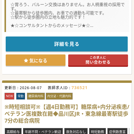
☆胃ろう、バルーン交換はありません。お人柄重視の採用で
す。
☆最寄駅から徒歩圏内、お車での通勤も可能です。
☆駅から徒歩圏内の立地も魅力的です！
★☆コンサルタントからのメッセージ★☆
1名の患者に対して精神科医、内科医の2名体制で診療に取り
組んでいます。
モデルケースとしては、精神科医による診療月1回＋内科医
による診療月1回です。
詳細を見る
他領域はもう1人の医師が対応しますので、先生の領域のみ
をお願いします。
医療度の低い患者が中心なので、業務負担は少なめです。
この求人に
今までのご経験や科目は問わず、お人柄重視の選考となりま
気になる
問い合わせる
す。
ご興味のある方は、お気軽にお問い合わせください。
#春入職可 #秋入職可
736521
更新日 :
2026-08-07
医師求人ID :
NEW
常勤
糖尿病内科
内分泌・代謝内科
※時短相談可※【週4日勤務可】糖尿病+内分泌疾患/
ベテラン医複数在籍◆品川区JR・東急線最寄駅徒歩
7分の総合病院
高額給与
年齢不問・ベテラン歓迎
救急対応なし
時短勤務
症例数豊富
電