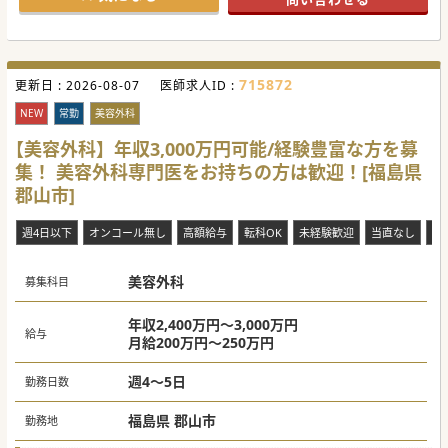
い先生はぜひご検討ください。
#秋入職可
715872
更新日 :
2026-08-07
医師求人ID :
NEW
常勤
美容外科
【美容外科】年収3,000万円可能/経験豊富な方を募
集！ 美容外科専門医をお持ちの方は歓迎！[福島県
郡山市]
週4日以下
オンコール無し
高額給与
転科OK
未経験歓迎
当直なし
救
美容外科
募集科目
年収2,400万円～3,000万円
給与
月給200万円～250万円
週4～5日
勤務日数
福島県 郡山市
勤務地