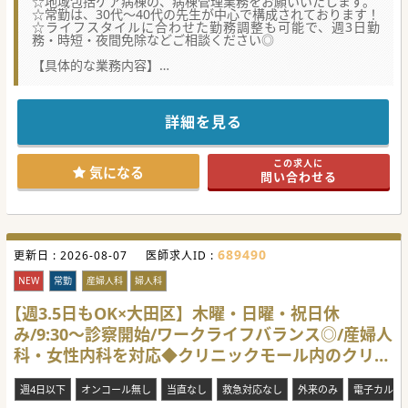
☆地域包括ケア病棟の、病棟管理業務をお願いいたします。
☆常勤は、30代～40代の先生が中心で構成されております！
☆ライフスタイルに合わせた勤務調整も可能で、週3日勤
務・時短・夜間免除などご相談ください◎
【具体的な業務内容】
■地域包括ケア病棟における約30床の病棟管理を担当し、患
者様一人ひとりの生活背景を尊重した丁寧な医療を提供しま
す。
■訪問診療クリニックと連携し、在宅から搬送された患者様
詳細を見る
を継続して診療するなど、切れ目のないシームレスな医療を
担います。
■多職種が参加するカンファレンスへ出席し、医学的な正し
この求人に
さだけでなく患者様の価値観に寄り添った退院支援を共に行
気になる
問い合わせる
っております。
【具体的な医療機関情報】
■リハビリ施設には地域住民も利用可能なカフェが併設され
ており、患者様が社会との繋がりを感じられる設計が特徴で
す。
689490
更新日 :
■病院の5階には職員専用の充実した施設が完備されてお
2026-08-07
医師求人ID :
り、歴史を伝えるパネル展示など法人の理念を共有する空間
があります。
NEW
常勤
産婦人科
婦人科
■電子カルテの導入や車通勤可能な環境など、医師が日々の
業務を円滑かつストレスなく遂行するための設備が整ってい
【週3.5日もOK×大田区】木曜・日曜・祝日休
ます。
み/9:30～診察開始/ワークライフバランス◎/産婦人
【やりがい】
科・女性内科を対応◆クリニックモール内のクリニ
■急性期医療の枠組みを超えて、患者様が住み慣れた地域や
自宅へ帰るためのプロセスを深く支えることに大きな喜びが
ック！
あります。
週4日以下
オンコール無し
当直なし
救急対応なし
外来のみ
電子カルテ
■医師としての専門性を発揮しながら、多職種と共に「その