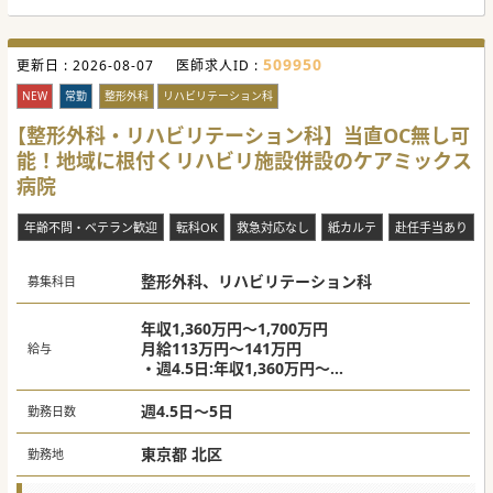
#年度内入職可 #秋入職可
509950
更新日 :
2026-08-07
医師求人ID :
NEW
常勤
整形外科
リハビリテーション科
【整形外科・リハビリテーション科】当直OC無し可
能！地域に根付くリハビリ施設併設のケアミックス
病院
年齢不問・ベテラン歓迎
転科OK
救急対応なし
紙カルテ
赴任手当あり
整形外科、リハビリテーション科
募集科目
年収1,360万円～1,700万円
月給113万円～141万円
給与
・週4.5日:年収1,360万円～
・週5日:年収1,700万円～
週4.5日～5日
勤務日数
東京都 北区
勤務地