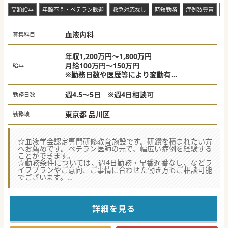
高額給与
年齢不問・ベテラン歓迎
救急対応なし
時短勤務
症例数豊富
電
血液内科
募集科目
年収1,200万円～1,800万円
月給100万円～150万円
給与
※勤務日数や医歴等により変動有
※当直手当は別途支給
週4.5～5日 ※週4日相談可
勤務日数
東京都 品川区
勤務地
☆血液学会認定専門研修教育施設です。研鑽を積まれたい方
へお薦めです。ベテラン医師の元で、幅広い症例を経験する
ことができます。
☆勤務条件については、週4日勤務・早番遅番なし、などラ
イフプランやご意向、ご事情に合わせた働き方もご相談可能
でございます。
☆品川区JR/東急線最寄駅から、徒歩数分の立地も魅力の一つ
です。都内はもちろん、神奈川など近隣県からのご通勤も至
便でございます。
詳細を見る
【医療機関情報】
■元々、企業立病院の400床規模の一般病院であり、長い間
地域医療の要として最先端の医療サービスを提供していま