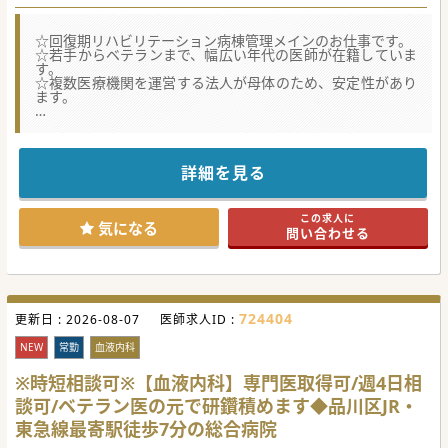
☆回復期リハビリテーション病棟管理メインのお仕事です。
☆若手からベテランまで、幅広い年代の医師が在籍していま
す。
☆複数医療機関を運営する法人が母体のため、安定性があり
ます。
★☆コンサルタントからのメッセージ★☆
神奈川県を中心に複数の医療機関を展開するグループです
が、
それぞれ地域に根差した医療を提供しております。
詳細を見る
大きな組織ではありますが、しがらみも無く働き易い環境で
す。
少しでもご興味をお持ちいただけましたら、お気軽にお問い
この求人に
合わせくださいませ。
気になる
問い合わせる
724404
更新日 :
2026-08-07
医師求人ID :
NEW
常勤
血液内科
※時短相談可※【血液内科】専門医取得可/週4日相
談可/ベテラン医の元で研鑽積めます◆品川区JR・
東急線最寄駅徒歩7分の総合病院