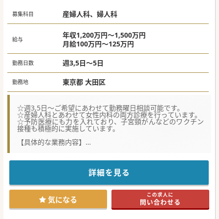
人らしい最期」や「生活の質」を追求する深い医療を実践で
きます。
産婦人科、婦人科
■画一的な治療ではなく、患者様やご家族の心に寄り添うこ
募集科目
とで得られる信頼関係は、医師としての大きな成長に繋がり
ます。
年収1,200万円～1,500万円
給与
#週3日可 #秋入職可
月給100万円～125万円
週3,5日～5日
勤務日数
東京都 大田区
勤務地
☆週3,5日～ご希望にあわせて勤務曜日相談可能です。
☆産婦人科とあわせて女性内科の両方診療を行っています。
☆予防医療にも力を入れており、子宮頸がんなどのワクチン
接種も積極的に実施しています。
【具体的な業務内容】
■婦人科外来診療が主な業務であり、更年期診察やワクチン
接種なども担当いただきます。
■学童期から更年期、閉経後の女性の様々な症状に対応する
幅広い一般外来をお願いいたします。
詳細を見る
■子宮がん検診、子宮筋腫、更年期障害、骨粗鬆症などの検
査と治療を一貫してご担当いただきます。
この求人に
【募集背景】
気になる
問い合わせる
■地域のかかりつけ医として患者数が増加しているため、院
長先生の負担軽減のために医師を募集しています。
■女性の健康を長期にわたりサポートするという理念のも