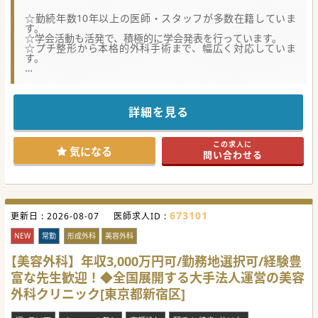
☆勤続年数10年以上の医師・スタッフが多数在籍していま
す。
☆学会活動も活発で、積極的に学会発表を行っています。
☆プチ整形から本格的外科手術まで、幅広く対応していま
す。
【職場環境と雰囲気】
■勤続10年以上のベテランドクターやベテランスタッフが多
数在籍しており、安定した環境です。
■積極的に学会発表を行っており、常に最新の知見や技術を
詳細を見る
追求しているため、学ぶ環境が整っております。
■未経験者からスタートするドクターが多く、勤務医や各ク
リニックの院長から実践的な技術を直接学べるため、着実に
この求人に
成長できます。
気になる
問い合わせる
【募集背景】
■人気法人のため、事業拡大に伴い多くのドクターを募集し
ており、特に美容医療への熱意と意欲のあるを求めていま
す。
■未経験医師歓迎、経験者だけでなく、美容外科医としての
673101
更新日 :
キャリアを本格的に築きたいドクターを歓迎しています。
2026-08-07
医師求人ID :
■多くの患者様の要望に応え、質の高い美容医療を提供する
ための人員強化を目的とした募集となります。
NEW
常勤
形成外科
美容外科
【やりがい】
【美容外科】年収3,000万円可/勤務地選択可/経験豊
■患者様一人ひとりに丁寧に向き合い、美の実現をサポート
富な先生歓迎！◆全国展開する大手法人運営の美容
することに大きな達成感、顧客満足を得られる環境となりま
す。
外科クリニック[東京都新宿区]
■幅広い症例を経験しながら美容外科医としての知識やスキ
ルを着実に高めていくことが可能な環境となります。
■ベテランスタッフに支えられつつ、経験豊富な先輩医師か