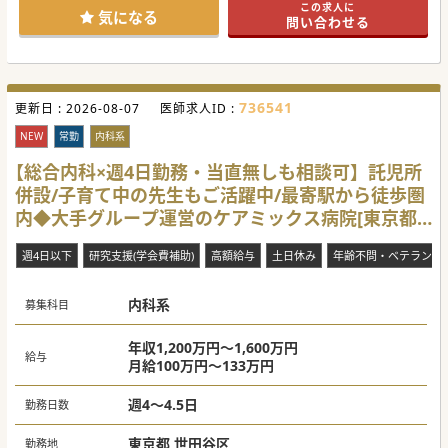
この求人に
す。
気になる
問い合わせる
■大手法人グループに属しているため、最新の医療設備を多
く導入し、経営面での安定性と最新の医療インフラを備えて
いる点が大きな特徴です。
■キャリアを積むには最適な環境が整っており、治験への積
極的な参加も可能で、新薬開発に寄与する経験を積むなど多
いに研鑽を積めます。
736541
更新日 :
2026-08-07
医師求人ID :
【職場環境と雰囲気】
■各診療科の垣根が低いため、他科の先生方との相談がしや
NEW
常勤
内科系
すい開放的な環境が整っています。現場職員の応対には定評
もございます。
【総合内科×週4日勤務・当直無しも相談可】託児所
■相談だけでなく、実践的な指導を受ける機会も豊富にあ
併設/子育て中の先生もご活躍中/最寄駅から徒歩圏
り、経験を積みたい先生にも成長できる環境が提供されてお
ります。
内◆大手グループ運営のケアミックス病院[東京都
■メリハリをつけた働き方が奨励されており、有給休暇の取
得しやすさも職員にとって大きな魅力の一つとなっていま
世田谷区]
す。
週4日以下
研究支援(学会費補助)
高額給与
土日休み
年齢不問・ベテラン歓
【業務内容】
■日本血液学会認定専門研修教育施設です。経験豊富なベテ
内科系
ラン医の下でご専門の研鑽を積めます。専攻医の方からのご
募集科目
応募も歓迎しております。
■各種貧血性疾患、血小板減少症の診断治療や、造血器腫瘍
に対しては抗がん剤、抗体医薬品、分子標的薬などを組み合
年収1,200万円～1,600万円
給与
わせた標準的治療を行っています。
月給100万円～133万円
■緩和ケア病棟も有しておりますので、緩和ケアチームとも
連携をしながら、幅広いフェーズの患者さんやそのご家族へ
医療を提供することができます。
週4～4.5日
勤務日数
＃秋入職可
東京都 世田谷区
勤務地