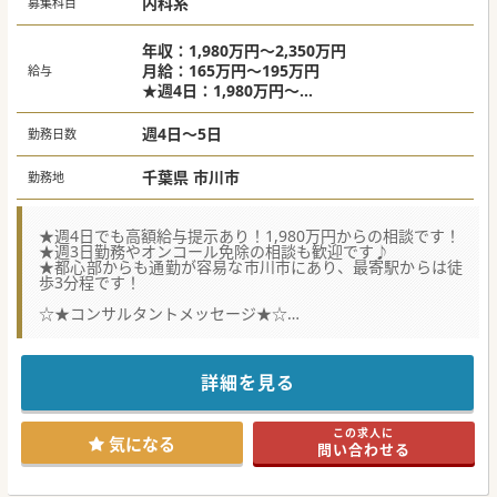
内科系
診察やリハビリテーション指示など、保存的加療を中心とし
募集科目
た丁寧な診療をお願いいたします。
■一般病床20床と地域包括ケア病床34床の入院患者様に対す
る病棟管理業務を中心に、患者様に寄り添った温かい医療の
年収：1,980万円～2,350万円
提供をお願いいたします。
月給：165万円～195万円
給与
■年間約200台ほどの救急車受け入れや輪番制の参加など、
★週4日：1,980万円～
二次救急指定病院としての初期対応や整形外科疾患の対応を
★週5日：2,350万円～
しっかりと担っていただきます。
週4日～5日
勤務日数
千葉県 市川市
勤務地
★週4日でも高額給与提示あり！1,980万円からの相談です！
★週3日勤務やオンコール免除の相談も歓迎です♪
★都心部からも通勤が容易な市川市にあり、最寄駅からは徒
歩3分程です！
☆★コンサルタントメッセージ★☆
2025年5月に開院したばかりのクリニックです。しかし、法
人では既に10施設以上のクリニックを関東圏中心に展開して
おり、
黒字経営で大きく成長しています。
詳細を見る
特筆すべきは法人全体で取り組んでいる「働きやすさ革命」
です。時短勤務、週3日常勤換算、高年収、昇給などなど
様々な制度で各々のライフステージに合わせ働く医師を支え
この求人に
ます！
気になる
問い合わせる