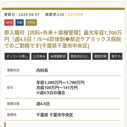
と、診療体制強化を図りたいと考えています。
■予防医療にも注力しているため、子宮頸がん予防ワクチン
接種などを積極的に実施できる医師を求めています。
660369
更新日 :
2026-08-07
医師求人ID :
【具体的な医療機関情報】
■勤務は週3.5日から相談可能であり、先生のご希望に応じ
NEW
常勤
内科系
て勤務曜日を調整できます。
■オンコールや当直、救急対応が一切ないため、ご自身のワ
即入職可【内科×外来＋病棟管理】最大年収1,700万
ークライフバランスを保ちやすい環境です。
円（週4.5日！/5～6診体制◆駅近ケアミックス病院
■外来診療のみのご担当となり、電子カルテを使用している
ため業務効率化が図られています。
でのご勤務です[千葉県千葉市中央区]
#秋入職可
オンコール無し
土日休み
未経験歓迎
救急対応なし
複数診制
電子カルテ
内科系
募集科目
年収1,200万円～1,700万円
月給100万円～141万円
給与
※週4.5日の場合
週4.5日
勤務日数
千葉県 千葉市中央区
勤務地