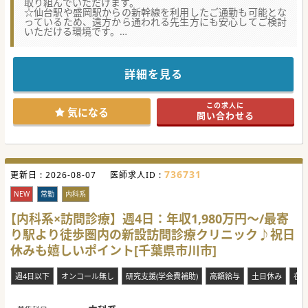
取り組んでいただけます。
☆仙台駅や盛岡駅からの新幹線を利用したご通勤も可能とな
っているため、遠方から通われる先生方にも安心してご検討
いただける環境です。
☆現在は常勤医師が院長を含め3名体制となっております
が、今後の診療体制のさらなる充実を目指して新たな整形外
科の医師を募集しております。
詳細を見る
【医療機関情報】
■2012年に建て替えられたばかりの真新しく清潔感と機能性
を備えた大変心地よい環境が整っており、快適にご勤務いた
この求人に
だけます。
気になる
問い合わせる
■病床数は一般20床と地域回帰を目指す地域包括ケア34床の
計54床を有し、病床稼働率は85％と常に安定した運営を行っ
ております。
■電子カルテがすでに導入済みであり、日々のカルテ入力や
情報共有など業務の効率化が図られているためスムーズな診
療が可能です。
736731
更新日 :
2026-08-07
医師求人ID :
【働きやすさ】
■先生のライフスタイルに合わせて、週4日でのご勤務や時
NEW
常勤
内科系
短勤務のご相談も可能であり、柔軟な働き方をしっかりと支
援する体制があります。
【内科系×訪問診療】週4日：年収1,980万円～/最寄
■日々の残業は基本的に発生いたしません。さらに有給休暇
り駅より徒歩圏内の新設訪問診療クリニック♪祝日
につきましても2ヶ月前のスケジュール調整により大変取得
しやすい職場環境です。
休みも嬉しいポイント[千葉県市川市]
■金曜から日曜、および祝日の診療は非常勤医師が対応する
体制をとっており、常勤医師の皆様の負担を大幅に軽減する
工夫がされています。
週4日以下
オンコール無し
研究支援(学会費補助)
高額給与
土日休み
在
【業務内容】
■オペ室がございませんので、整形外科においては外来での