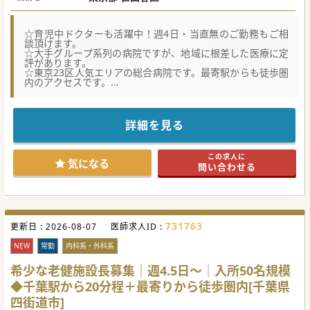
☆育児中ドクターも活躍中！週4日・当直無のご勤務もご相
談頂けます。
☆大手グループ系列の病院ですが、地域に根差した医療に定
評があります。
☆東京23区人気エリアの総合病院です。最寄駅からも徒歩圏
内のアクセスです。
★☆コンサルタントからのメッセージ★☆
東京23区人気私鉄沿線沿いに構える、歴史ある総合病院で
す。
詳細を見る
現在は大手グループ系列にも名を連ね、地域の医療を支えて
います。
ベテランドクターから若手ドクター、子育て中ドクターなど
この求人に
ご活躍中です。
気になる
問い合わせる
これまでのご経験を活かし腕を振るいたい方、是非ご応募く
ださい。
731763
更新日 :
2026-08-07
医師求人ID :
NEW
常勤
内科系・外科系
希少な老健施設長募集｜週4.5日～｜入所50名規模
◆千葉駅から20分程＋最寄りから徒歩圏内[千葉県
四街道市]