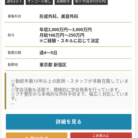
週4日以下
オンコール無し
高額給与
駅チカ(徒歩5分以内)
ら直接指導を受けることで、短期間での成長が期待できま
す。
形成外科、美容外科
#秋入職可
募集科目
年収2,000万円～3,000万円
月給166万円～250万円
給与
※ご経験・スキルに応じて決定
週4～5日
勤務日数
東京都 新宿区
勤務地
☆勤続年数10年以上の医師・スタッフが多数在籍していま
す。
☆学会活動も活発で、積極的に学会発表を行っています。
☆プチ整形から本格的な外科手術まで、幅広く対応していま
す。
【職場環境と雰囲気】
■勤続10年以上のベテラン医師やベテランスタッフが多数在
籍しており、安定した環境です。
■積極的に学会発表を行っており、常に最新の知見や技術を
詳細を見る
追求しているため、学ぶ環境が整っております。
■未経験者からのスタート医師が多く、勤務医や各クリニッ
クの院長から実践的な技術を直接学べるため、着実に成長で
この求人に
きます。