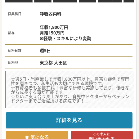
呼吸器内科
募集科目
年収1,800万円
月給150万円
給与
※経験・スキルにより変動
週5日
勤務日数
東京都 大田区
勤務地
☆週5日・当直無しで年収1,800万円以上。豊富な症例で専門
性を磨きつつ、私生活も大切にできる環境です。
☆有資格者も多数在籍！豊富な研修も実施しており、働きな
がら成長する事が可能です。
☆互いに支え合う風土があり、育児中ドクターからベテラン
ドクターまでご活躍頂ける病院です！
★☆コンサルタントからのメッセージ★☆
新棟が稼働し、より充実した医療体制となった当院にて、チ
ームで向き合っていただける方を募集します。
詳細を見る
誤嚥性肺炎やCOPD管理、終末期までを見据えた包括的な医
療など、呼吸器内科医の知見が非常に重宝される環境です。
17時までのご勤務時間で、当直・OC無しですので、ライフ
この求人に
ステージが変わっても専門医としてのキャリアを諦めたくな
気になる
問い合わせる