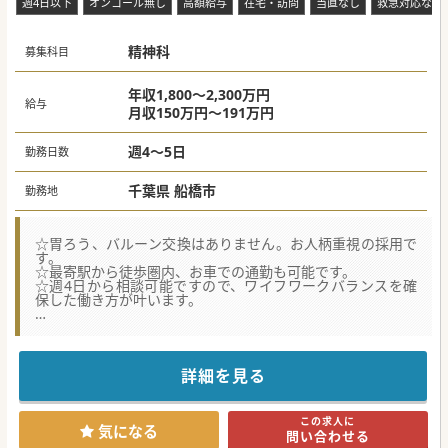
週4日以下
オンコール無し
高額給与
在宅・訪問
当直なし
救急対応なし
精神科
募集科目
年収1,800～2,300万円
給与
月収150万円～191万円
週4～5日
勤務日数
千葉県 船橋市
勤務地
☆胃ろう、バルーン交換はありません。お人柄重視の採用で
す。
☆最寄駅から徒歩圏内、お車での通勤も可能です。
☆週4日から相談可能ですので、ワイフワークバランスを確
保した働き方が叶います。
★☆コンサルタントからのメッセージ★☆
1名の患者に対して精神科医、内科医の2名体制で診療に取り
組んでいます。
モデルケースとしては、精神科医による診療月1回＋内科医
詳細を見る
による診療月1回です。
他領域はもう1人の医師が対応しますので、先生の領域のみ
をお願いします。
この求人に
医療度の低い患者が中心なので、業務負担は少なめです。
気になる
問い合わせる
今までのご経験や科目は問わず、お人柄重視の選考となりま