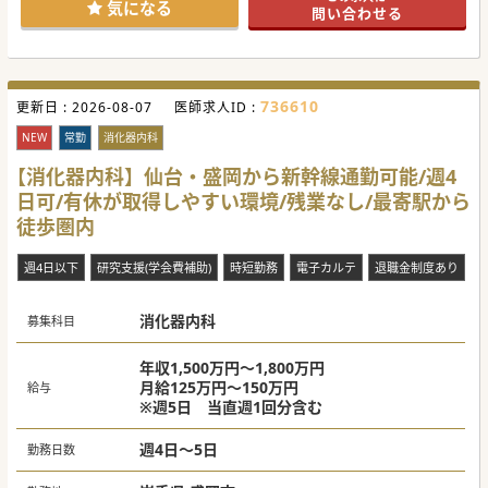
気になる
問い合わせる
736610
更新日 :
2026-08-07
医師求人ID :
NEW
常勤
消化器内科
【消化器内科】仙台・盛岡から新幹線通勤可能/週4
日可/有休が取得しやすい環境/残業なし/最寄駅から
徒歩圏内
週4日以下
研究支援(学会費補助)
時短勤務
電子カルテ
退職金制度あり
消化器内科
募集科目
年収1,500万円～1,800万円
月給125万円～150万円
給与
※週5日 当直週1回分含む
週4日～5日
勤務日数