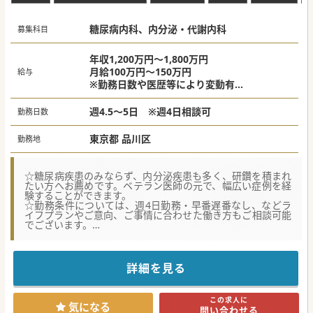
糖尿病内科、内分泌・代謝内科
募集科目
年収1,200万円～1,800万円
月給100万円～150万円
給与
※勤務日数や医歴等により変動有
※当直手当は別途支給
週4.5～5日 ※週4日相談可
勤務日数
東京都 品川区
勤務地
☆糖尿病疾患のみならず、内分泌疾患も多く、研鑽を積まれ
たい方へお薦めです。ベテラン医師の元で、幅広い症例を経
験することができます。
☆勤務条件については、週4日勤務・早番遅番なし、などラ
イフプランやご意向、ご事情に合わせた働き方もご相談可能
でございます。
☆品川区JR/東急線最寄駅から、徒歩数分の立地も魅力の一つ
です。都内はもちろん、神奈川など近隣県からのご通勤も至
便でございます。
詳細を見る
【医療機関情報】
■元々、企業立病院の400床規模の一般病院であり、長い間
地域医療の要として最先端の医療サービスを提供していま
この求人に
す。
気になる
問い合わせる
■大手法人グループに属しているため、最新の医療設備を多