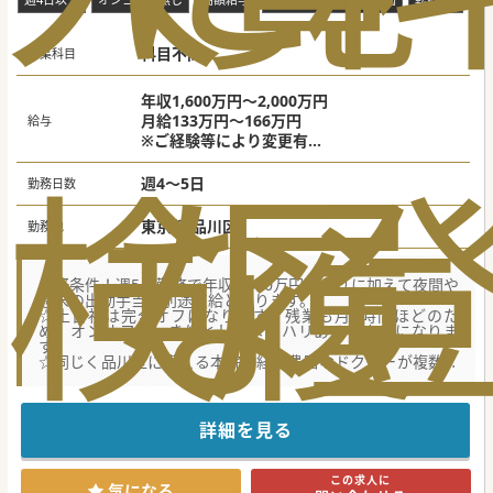
科目不問
募集科目
年収1,600万円～2,000万円
月給133万円～166万円
給与
※ご経験等により変更有
検
な
履
※目安：週4日年収1,600万円 週5日年収2,00
0万円
週4～5日
勤務日数
東京都 品川区
勤務地
☆好条件！週5日勤務で年収2,000万円、それに加えて夜間や
週末の出動手当は別途支給となります。
☆土日祝は完全オフになります。残業も月5時間ほどのた
め、オンオフはっきりとしたメリハリある働き方になりま
す。
☆同じく品川区に構える本院に経験豊富なドクターが複数在
籍、Slack等でタイムリーに相談できるストレスない環境で
す。
【募集背景】
詳細を見る
■患者数増加と地域医療貢献のため1年前に開設している分
院です。地域の特性を熟知している法人でのご勤務になりま
す。
この求人に
■現在ご勤務中の常勤ドクターがご家庭のご事情で已む無く
気になる