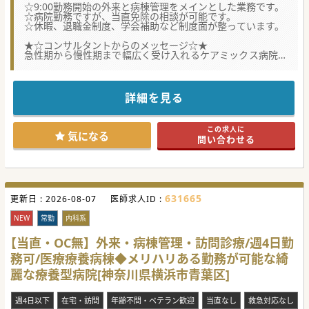
☆9:00勤務開始の外来と病棟管理をメインとした業務です。
☆病院勤務ですが、当直免除の相談が可能です。
☆休暇、退職金制度、学会補助など制度面が整っています。
★☆コンサルタントからのメッセージ☆★
急性期から慢性期まで幅広く受け入れるケアミックス病院の
健診センターでの勤務です。
体制強化に伴う募集で、詳しい業務内容はご相談の上決定い
たしますのでまずはお気軽にお問合せ、ご相談下さい。
詳細を見る
#春入職可 #秋入職可
この求人に
気になる
問い合わせる
631665
更新日 :
2026-08-07
医師求人ID :
NEW
常勤
内科系
【当直・OC無】外来・病棟管理・訪問診療/週4日勤
務可/医療療養病棟◆メリハリある勤務が可能な綺
麗な療養型病院[神奈川県横浜市青葉区]
週4日以下
在宅・訪問
年齢不問・ベテラン歓迎
当直なし
救急対応なし