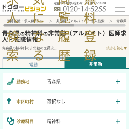
電話でのお問い合わせ：平日9:30-19:00
人
に
覧
料
医師転職・求人募集TOP
非常勤（アルバイト）求人検索
青森県 
検
な
履
登
青森県
精神科
非常勤（アルバイト）医師求
の
の
人・転職情報
青森県の精神科の非常勤の医師求
...
続きを読む▼
索
る
歴
録
非常勤
常勤
青森県
勤務地
選択なし
市区町村
精神科
診療科目