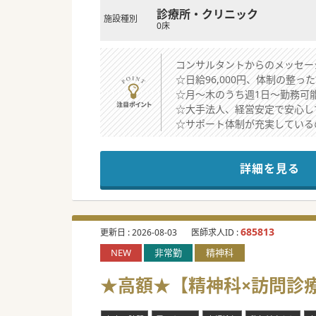
診療所・クリニック
施設種別
0床
コンサルタントからのメッセー
☆日給96,000円、体制の整
☆月～木のうち週1日～勤務可
☆大手法人、経営安定で安心し
☆サポート体制が充実している
詳細を見る
685813
更新日 :
2026-08-03
医師求人ID :
NEW
非常勤
精神科
★高額★【精神科×訪問診療