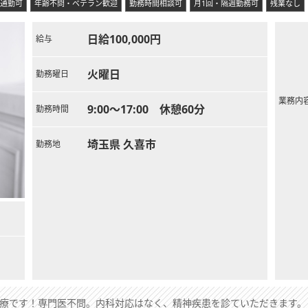
通勤可
年齢不問・ベテラン歓迎
勤務時間相談可
月1回・隔週勤務可
残業なし
日給100,000円
給与
火曜日
勤務曜日
業務内
9:00～17:00 休憩60分
勤務時間
埼玉県 久喜市
勤務地
診療です！専門医不問。内科対応はなく、精神疾患を診ていただきます。