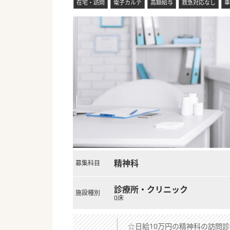
在宅・訪問
電子カルテ
高額給与
救急対応なし
車
精神科
募集科目
診療所・クリニック
施設種別
0床
☆日給10万円の精神科の訪問