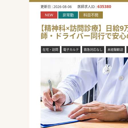
635380
更新日 :
2026-08-06
医師求人ID :
NEW
非常勤
科目不問
【精神科×訪問診療】日給9万円
師・ドライバー同行で安心
在宅・訪問
電子カルテ
救急対応なし
未経験歓迎