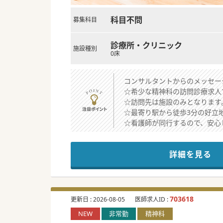
科目不問
募集科目
診療所・クリニック
施設種別
0床
コンサルタントからのメッセー
☆希少な精神科の訪問診療求人
☆訪問先は施設のみとなります
☆最寄り駅から徒歩3分の好立
☆看護師が同行するので、安心
詳細を見る
703618
更新日 :
2026-08-05
医師求人ID :
NEW
非常勤
精神科