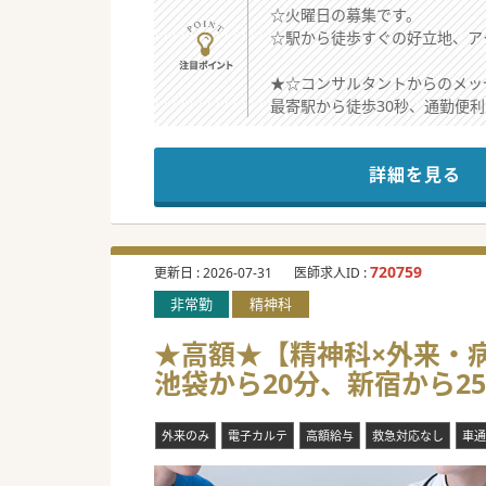
☆火曜日の募集です。
☆駅から徒歩すぐの好立地、ア
★☆コンサルタントからのメッ
最寄駅から徒歩30秒、通勤便
対象患者は、軽度な方から終末
スタッフ全員が患者様と向き合
詳細を見る
訪問診療は人と人との関係が肝
720759
更新日 :
2026-07-31
医師求人ID :
非常勤
精神科
★高額★【精神科×外来・病
池袋から20分、新宿から2
外来のみ
電子カルテ
高額給与
救急対応なし
車通