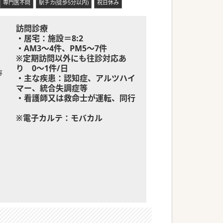
専門医不問
駅チカ(徒歩5分以内)
祝日休み
訪問診療
・居宅：施設＝8:2
・AM3～4件、PM5～7件
※定期訪問以外にも往診対応あ
り 0～1件/日
容
・主な疾患：認知症、アルツハイ
マー、統合失調症等
・看護師又は救命士が運転、同行
※電子カルテ：モバカル