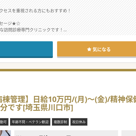
クセスを重視される方にもおすすめ！
セージ★☆
利な訪問診療専門クリニックです！
期の方まで多岐にわたりますが
うホスピタリティあふれる職場。
、このクリニックにはそれがあります！
気になる
棟管理】日給10万円/(月)～(金)/精
5分です[埼玉県川口市]
勤可
年齢不問・ベテラン歓迎
複数診制
祝日休み