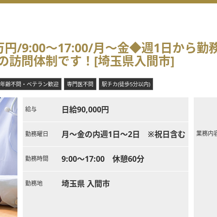
/9:00～17:00/月～金◆週1日から
の訪問体制です！[埼玉県入間市]
年齢不問・ベテラン歓迎
専門医不問
駅チカ(徒歩5分以内)
日給90,000円
給与
月～金の内週1日～2日 ※祝日含む
業務内
勤務曜日
9:00～17:00 休憩60分
勤務時間
埼玉県 入間市
勤務地