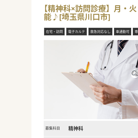
【精神科×訪問診療】月・火
能♪[埼玉県川口市]
在宅・訪問
電子カルテ
救急対応なし
車通勤可
専
精神科
募集科目