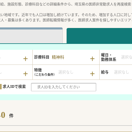
時給、施設形態、診療科目などの詳細条件から、埼玉県の医師非常勤求人を再度検索
強い地域です。近年でも人口は増加し続けています。そのため、増加する人口に対し
求人・募集は多くあります。医師転職情報が多く、医師求人案件を探しやすいエリア
曜日・
精神科
し
診療科目
選択
勤務体系
特徴
し
選択なし
給与
選択なし
求人IDで検索
40
件