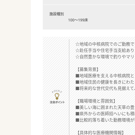
施設種別
100～199床
☆地域の中核病院でのご勤務で
☆赴任手当や住宅手当支給あり
☆自然豊かな環境で釣りやマリ
【募集背景】
■地域医療を支える中核病院と
■地域住民の健康を長きにわた
■将来的な世代交代も見据えて
【職場環境と雰囲気】
■美しい海に囲まれた天草の豊
■県外からの医師招へいにも積
■比較的落ち着いた勤務環境が
【具体的な医療機関情報】