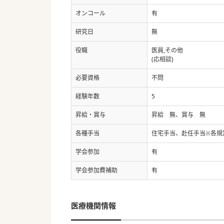
オンコール
有
研究日
無
役職
医員,その他
(応相談)
必要資格
不問
経験年数
5
昇給・賞与
昇給 無、賞与 無
各種手当
住宅手当、赴任手当※各規
学会参加
有
学会参加費補助
有
医療機関情報