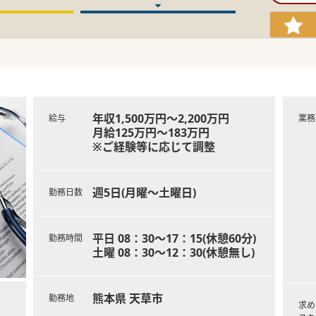
年収1,500万円～2,200万円
給与
業務
月給125万円～183万円
※ご経験等に応じて調整
週5日(月曜～土曜日)
勤務日数
平日 08：30～17：15(休憩60分)
勤務時間
土曜 08：30～12：30(休憩無し)
熊本県 天草市
勤務地
求め