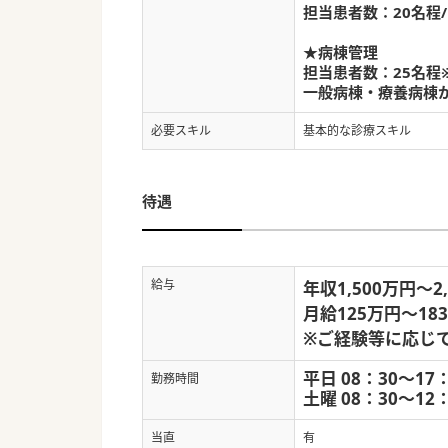
担当患者数：20名程
★病棟管理
担当患者数：25名程
一般病棟・療養病棟
必要スキル
基本的な診療スキル
待遇
給与
年収1,500万円～2
月給125万円～18
※ご経験等に応じ
平日 08：30～17：
勤務時間
土曜 08：30～12
当直
有