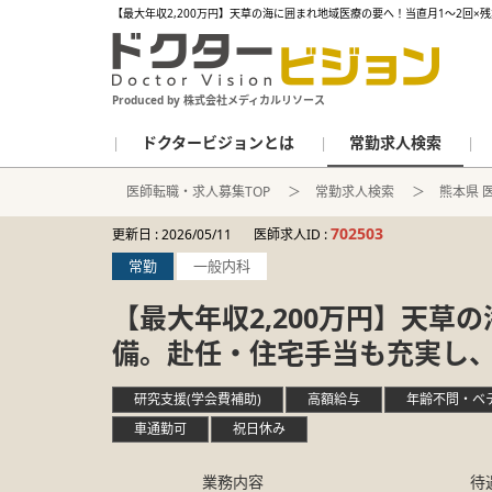
【最大年収2,200万円】天草の海に囲まれ地域医療の要へ！当直月1〜2回
Produced by 株式会社メディカルリソース
ドクタービジョンとは
常勤求人検索
医師転職・求人募集TOP
常勤求人検索
熊本県 
702503
更新日 :
2026/05/11
医師求人ID :
常勤
一般内科
【最大年収2,200万円】天草
備。赴任・住宅手当も充実し
研究支援(学会費補助)
高額給与
年齢不問・ベ
車通勤可
祝日休み
業務内容
待