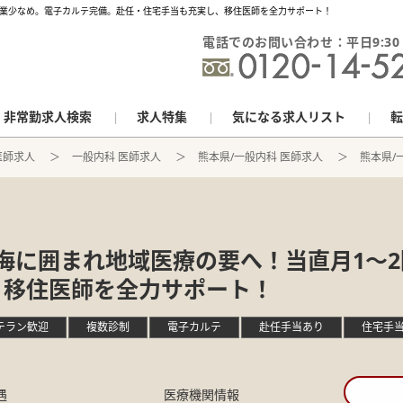
×残業少なめ。電子カルテ完備。赴任・住宅手当も充実し、移住医師を全力サポート！
電話でのお問い合わせ：平日9:30 - 
非常勤求人検索
求人特集
気になる求人リスト
転
医師求人
一般内科 医師求人
熊本県/一般内科 医師求人
熊本県/一
の海に囲まれ地域医療の要へ！当直月1〜
、移住医師を全力サポート！
テラン歓迎
複数診制
電子カルテ
赴任手当あり
住宅手
遇
医療機関情報