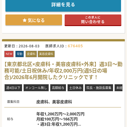
なりました。
詳細を見る
■今後、九州エリアの主要拠点に分院展開を目指しており、
その一端を担う北九州市への開院でございます。
■全国展開する法人の安定した経営基盤と豊富なノウハウを
この求人に
活かして、盤石な新規開院を進めて参ります。
気になる
問い合わせる
【具体的な医療機関情報】
■北九州市内の中心地にて、集患の見込める好立地での開院
を予定しております。通勤の便の良さも大いに見込まれま
す。
■常に最新・最善の医療を提供出来るよう、最新の医療設備
676405
更新日 :
への投資等にはとても積極的です。人員体制にも多くのリソ
2026-08-03
医師求人ID :
ースを割きます。
■美容医療未経験の方でも経験豊富な専門医が在籍をしてお
NEW
常勤
皮膚科
美容皮膚科
り、十分な研修等を受ける事が可能ですので、安心してご勤
務いただけます。
【東京都北区×皮膚科・美容皮膚科×外来】週3日～勤
務可能/土日祝休み/年収2,000万円(週5日の場
【やりがい】
■平日週3日＋土日祝月2回のご勤務等、柔軟な働き方のご相
合)/2026年6月開院したクリニックです！
談が可能です。仕事とプライベートの両立を図りやすい環境
がございます。
■年収3,000万円以上の給与提示に加え、業績に応じた賞与
週4日以下
オンコール無し
高額給与
土日休み
院長・施設長募集
未経験
支給もありモチベーション高く業務にあたっていただける仕
組みが整っております。
■安定した経営母体の下、最新鋭の診療に従事する事が出来
皮膚科、美容皮膚科
るため、ご自身のスキルやご経験のアップデートを常に図る
募集科目
事が可能です。
#業務委託案件
年収1,200万円～2,000万円
月給100万円～166万円
給与
・週3日:年収1,200万円