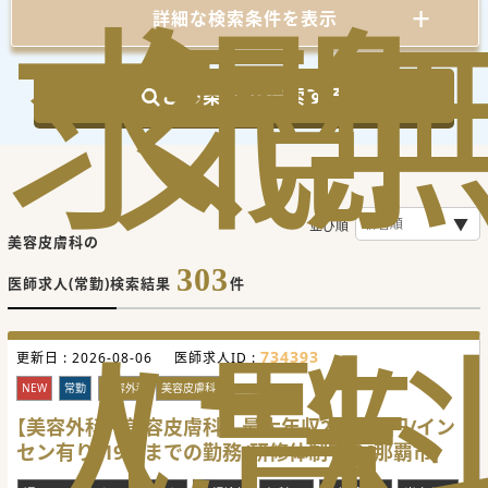
求
気
閲
詳細な検索条件を表示
この条件で検索する
並び順
美容皮膚科の
303
医師求人(常勤)検索結果
件
人
に
覧
734393
更新日 :
2026-08-06
医師求人ID :
NEW
常勤
美容外科
美容皮膚科
【美容外科・美容皮膚科】最大年収2,500万円/イン
セン有り/19時までの勤務/研修体制有り[那覇市]