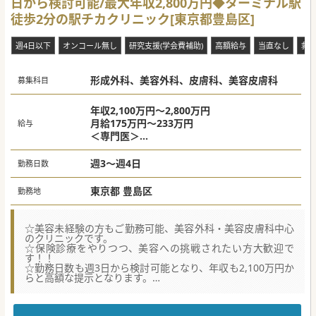
日から検討可能/最大年収2,800万円◆ターミナル駅
ワークライフバランスを重視した働き方が可能です。
■形成外科や皮膚科としてのキャリアを途絶えさせず、医局
徒歩2分の駅チカクリニック[東京都豊島区]
との連携により復帰できる環境があるのは大きな魅力です。
#業務委託案件 #秋入職可
週4日以下
オンコール無し
研究支援(学会費補助)
高額給与
当直なし
救
形成外科、美容外科、皮膚科、美容皮膚科
募集科目
年収2,100万円～2,800万円
月給175万円～233万円
給与
＜専門医＞
・週3(土日祝含む)勤務の場合:年収2,100万円
・平日週3の固定勤務＋土日祝月2回勤務(シフ
週3～週4日
勤務日数
ト制)：年収2,500万円
・平日週3の固定勤務＋土日週1回勤務(原則固
東京都 豊島区
勤務地
定勤務)：年収2,800万円
※あくまで目安の給与です
☆美容未経験の方もご勤務可能、美容外科・美容皮膚科中心
のクリニックです。
☆保険診療をやりつつ、美容への挑戦されたい方大歓迎で
す！！
☆勤務日数も週3日から検討可能となり、年収も2,100万円か
らと高額な提示となります。
★☆コンサルタントからのメッセージ★☆
立地抜群のクリニックで、美容皮膚科・美容外科医を募集と