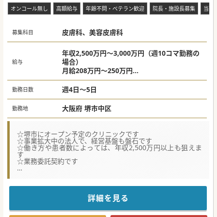
ください
オンコール無し
高額給与
年齢不問・ベテラン歓迎
院長・施設長募集
当直
皮膚科、美容皮膚科
募集科目
年収2,500万円～3,000万円（週10コマ勤務の
場合）
給与
月給208万円～250万円
※ご経験やお人柄、働き方等により決定
週4日～5日
勤務日数
大阪府 堺市中区
勤務地
☆堺市にオープン予定のクリニックです
☆事業拡大中の法人で、経営基盤も盤石です
☆働き方や患者数によっては、年収2,500万円以上も狙えま
す
☆業務委託契約です
【医療機関情報】
■医療モールの開発・運営や開業支援、運営支援を手掛ける
法人よりお預かりした求人です。豊富なノウハウから、先生
のご意向に沿ったご提案が可能です。
詳細を見る
■この度、堺市の医療モールにて、管理医師を務めていただ
ける皮膚科の先生を募集しておられます。
■開設者としてご勤務いただく予定ですが、運転資金の融資