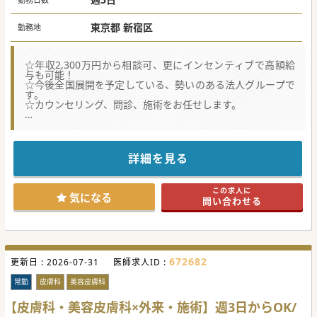
形成外科専⾨医以外 年収2300万円〜
東京都 新宿区
勤務地
☆年収2,300万円から相談可、更にインセンティブで高額給
与も可能！
☆今後全国展開を予定している、勢いのある法人グループで
す。
☆カウンセリング、問診、施術をお任せします。
【職場環境と雰囲気】
■各界の著名人も通う質の高い美容医療を最先端の環境で提
供する成長法人グループです。
■今後も全国展開を計画している成長著しい法人グループで
詳細を見る
の勤務が叶います。
■患者様やスタッフとの円滑な対話に加えSNSでの情報発信
に積極的な先生を歓迎しております。
この求人に
気になる
問い合わせる
【業務内容】
■美容皮膚科全般のカウンセリングから施術に加え美容外科
手術まで幅広く担当可能です。
■静脈麻酔下での切開手術が可能な美容外科経験者または形
成外科専門医保有の先生を募集しております。
■切開オペを含む多様な美容医療経験を積みプロフェッショ
672682
更新日 :
ナルなキャリアを築けます。
2026-07-31
医師求人ID :
【募集背景】
常勤
皮膚科
美容皮膚科
■急成長に伴う全国展開の計画を支えるため即戦力となる常
勤医師の募集を開始しました。
【皮膚科・美容皮膚科×外来・施術】週3日からOK/
■組織強化のため入職後三ヶ月以内に勤務開始し土日出勤可