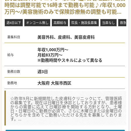
時間は調整可能で16時まで勤務も可能♪/年収1,000
【具体的な業務内容】
■現在の管理医師は保険診療をメインに担当されており、非
万円～/美容施術のみで保険診療無の調整も可能で
常勤医師が美容診療を担当されています。現在の外来患者数
は1日10～15名程度です。
す
■保険診療のみのご相談も可能です。クリニックとしては美
週4日以下
オンコール無し
高額給与
院長・施設長募集
当直なし
救急対
容診療もできる限り取り入れていきたい考えですが、外科的
な手技・施術への対応は必須ではございません。
■先生のご対応可能な手技やご希望の業務内容をお聞きした
美容外科、皮膚科、美容皮膚科
上で、担当範囲を調整していきたいという先方のご意向で
募集科目
す。
【具体的な医療機関情報】
年収1,000万円～
■最寄り駅から徒歩圏内の皮膚科クリニックでのご勤務とな
月給83万円～
給与
ります。隣のテナントには内科クリニックが入居される予定
※勤務時間やスキルによって異なる
です。
■お車での通勤をご希望の場合はご相談が可能です。高速道
路のインターチェンジからもアクセスしやすい立地にござい
週3日
勤務日数
ますので、お車での通勤も大変便利です。
■昨年度にオープンした皮膚科クリニックですので、院内は
大変綺麗で清潔感がございます。個室の休憩室もご用意可能
大阪府 大阪市西区
勤務地
です。
☆昨年9月に新規開院した皮膚科クリニックにて、管理医師
#秋入職可
の募集です。現在は日曜日を休診としておりますが、患者様
からの需要に応えて日曜診療を開始する方針となり、土曜
日・日曜日のご勤務が必須で、さらに木曜日または金曜日の
どちらかを含めてご勤務いただける先生を募集しておりま
す。
☆担当業務の内容については柔軟にご相談が可能です。「皮
膚科の保険診療をメインに美容施術も一部取り入れる」、あ