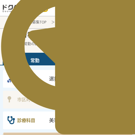
電話でのお問い合わせ：平日9:30-19:00
医師転職・求人募集TOP
常勤求人検索
美容皮膚科
美容皮膚科
常勤医師求人・転職情報
の
美容皮膚科の常勤の医師求人の検索結果で
...
続きを読む▼
常勤
非常勤
選択なし
勤務地
選択なし
市区町村
美容皮膚科
診療科目