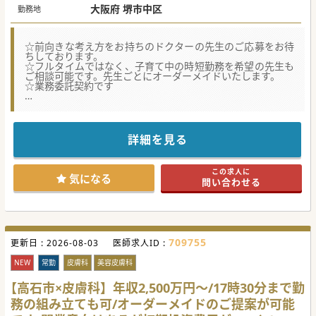
大阪府 堺市中区
勤務地
☆前向きな考え方をお持ちのドクターの先生のご応募をお待
ちしております。
☆フルタイムではなく、子育て中の時短勤務を希望の先生も
ご相談可能です。先生ごとにオーダーメイドいたします。
☆業務委託契約です
【医療機関情報】
■医療モールの開発・運営や開業支援、運営支援を手掛ける
法人よりお預かりした求人です。豊富なノウハウから、先生
のご意向に沿った提案が可能です。
詳細を見る
■自己負担無しで開業資金や運転資金等の支援を受けられ、
費用面における先生の責任が発生しない契約を取り交わしで
きる点が最大の特徴の1つです。
この求人に
■開設者としてご勤務いただきますが、運転資金の融資や設
気になる
問い合わせる
備投資、採用やレセプト等の事務手続き等、諸々のサポート
も法人側が行いますので、「リスクを抑えて開業したい」と
いうような先生もお問い合わせください。
【職場環境と雰囲気】
■法人の代表者が「まずはお会いしてみたい」と積極的に面
709755
更新日 :
談に同席されますので、「一度話を聞いてみたい」という先
2026-08-03
医師求人ID :
生も気軽にお問い合わせください。
■「新たなチャレンジをしてみたい」「バリバリ働いて稼ぎ
NEW
常勤
皮膚科
美容皮膚科
たい」「メスを置いて外来でのご勤務をお考え」等、先生が
実現させたい働き方をお聞かせください。
【高石市×皮膚科】年収2,500万円～/17時30分まで勤
■人々の暮らしの中に医療モールを設計することをコンセプ
務の組み立ても可/オーダーメイドのご提案が可能
トにされており、近隣にはスーパーや商業施設もございます
ので、昼食や勤務後のお買い物にも便利な立地です。マイカ