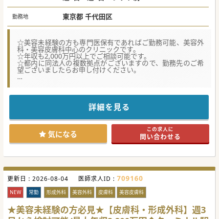
・平日週3の固定＋土日週1回（原則固定勤
務）の場合：年収2,800万円程度
東京都 千代田区
勤務地
・週3（土日祝含む）の場合：年収2,100万円
程度
☆美容未経験の方も専門医保有であればご勤務可能、美容外
科・美容皮膚科中心のクリニックです。
☆年収も2,000万円以上でご相談可能です。
☆都内に同法人の複数拠点がございますので、勤務先のご希
望ございましたらお申し付けください。
【業務内容】
■自由診療が全体の八割を占め、美容皮膚科や美容外科の施
術を中心に担当していただきます。
■レーザー治療やボトックス・ヒアルロン酸注射など、先生
詳細を見る
のスキルに合わせた幅広い手技を担います。
■長期的なキャリアアップを目指す形成外科や皮膚科の医師
にとって最適な体制が整えられています。
この求人に
気になる
問い合わせる
【募集背景】
■グループ全体で拡大戦略を推進しており、関東エリアでの
新規開院に伴い体制強化を図るための募集です。
■関東でのさらなる事業展開と、質の高い美容医療提供のた
めに即戦力となる医師を求めています。
■美容未経験の形成外科または皮膚科の医師も歓迎してお
709160
更新日 :
り、充実した高額給与が提示されています。
2026-08-04
医師求人ID :
【医療機関情報】
NEW
常勤
形成外科
美容外科
皮膚科
美容皮膚科
■形成外科医である理事長のもと、高い技術力と医局との連
携を重視した教育システムが特徴です。
★美容未経験の方必見★【皮膚科・形成外科】週3
■常勤医は週3日と土日のいずれか一日勤務が基本となり、