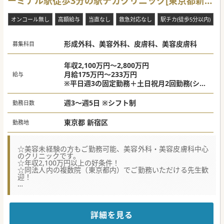
ーミナル駅徒歩3分の駅チカクリニック[東京都新宿
区]
オンコール無し
高額給与
当直なし
救急対応なし
駅チカ(徒歩5分以内)
形成外科、美容外科、皮膚科、美容皮膚科
募集科目
年収2,100万円～2,800万円
月給175万円～233万円
給与
※平日週3の固定勤務＋土日祝月2回勤務(シフ
ト制)の場合：年収2,500万円
※平日週3の固定勤務＋土日週1回勤務(原則固
週3～週5日 ※シフト制
勤務日数
定勤務)の場合：年収2,800万円
※週3(土日祝含む)勤務の場合：年収2,100万
東京都 新宿区
勤務地
円
☆美容未経験の方もご勤務可能、美容外科・美容皮膚科中心
のクリニックです。
☆年収2,100万円以上の好条件！
☆同法人内の複数院（東京都内）でご勤務いただける先生歓
迎！
【募集背景】
■関西圏を中心に高い人気を誇る法人が満を持して関東エリ
アへ進出し、さらなる複数院の開院を予定しています。
■中長期的な拡大路線を推進する中で組織の成長に伴走し、
詳細を見る
将来的には管理医師を担える優秀な人材を歓迎しておりま