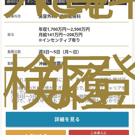
週4日以下
オンコール無し
高額給与
転科OK
未経験歓迎
当直なし
外
美容外科、美容皮膚科
募集科目
年収1,700万円～2,500万円
月給141万円～208万円
給与
※インセンティブ有り
検
な
履
週3日～5日（月～日）
勤務日数
沖縄県 那覇市
勤務地
☆これまでのご経験次第により、高年収2,500万円も検討可
能です。
☆未経験の方も研修がございますので、安心してキャリアを
積んでいただけます。
☆週3日～5日の勤務相談可能！1日6時間勤務から相談可能で
すので、子育て中の方もプライベートの時間もしっかり確保
したい方にもおすすめです！
【やりがい】
■未経験の方、初期研修終わりの方でも選考可能。新しい分
詳細を見る
野、治療にチャレンジしたい方を積極的に採用しています。
■美容系クリニックとしては珍しく、19時終了なのも嬉しい
ポイント。公私ともに充実できる職場環境です。
この求人に
■スキル・症例数が多くなればご年収に反映されますので、