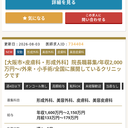
なります。
詳細を見る
法人の体制も整っており、
「専門医を取得したものの、美容へ挑戦してみたい」という
方にはおススメの医療機関です！
この求人に
SNSでも非常に人気がある関西を中心に展開しているクリニ
気になる
問い合わせる
ックですが、満を持して関東へ進出。
また、長期勤務・キャリアアップを目指す方にも最適な環境
となります。
ぜひ、一度お問い合わせくださいませ。
#秋入職可
734404
更新日 :
2026-08-03
医師求人ID :
NEW
常勤
形成外科
美容外科
皮膚科
美容皮膚科
【大阪市×皮膚科・形成外科】院長職募集/年収2,000
万円～/外来・小手術/全国に展開しているクリニッ
クです
週4日以下
オンコール無し
高額給与
転科OK
未経験歓迎
当直なし
救
形成外科、美容外科、皮膚科、美容皮膚科
募集科目
年収1,600万円～2,150万円
給与
月給133万円～179万円