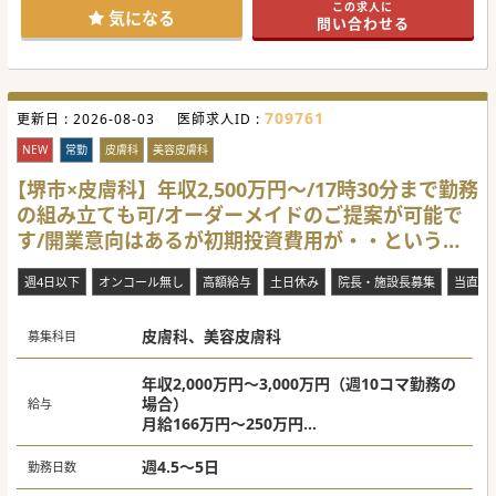
この求人に
や設備投資、採用やレセプト等の事務手続き等、諸々のサポ
気になる
問い合わせる
ートも法人側で行いますので、「リスクを抑えて開業した
い」というような先生もお問い合わせください。
【職場環境と雰囲気】
■当法人の代表者はフットワークが軽く、バイタリティ溢れ
るリーダータイプのキャラクターです。代表者も積極的に面
709761
更新日 :
談に同席されますので、「一度話を聞いてみたい」という先
2026-08-03
医師求人ID :
生は気軽にお問い合わせください。
■「新たなチャレンジをしてみたい」、「バリバリ働いて稼
NEW
常勤
皮膚科
美容皮膚科
ぎたい」、「ワークライフバランスを充実させたい」等、先
生が実現させたい働き方をお聞かせください。
【堺市×皮膚科】年収2,500万円～/17時30分まで勤務
■職員の採用は先生が主導で進める事も可能です。事務長の
の組み立ても可/オーダーメイドのご提案が可能で
出向もあるため臨床に集中できる環境です。
す/開業意向はあるが初期投資費用が・・という先
【やりがい】
■通常開業医が行う集患や採用、労務管理、プロモーション
生必見！
等は法人にお任せし、先生は目の前の患者様への治療に集中
週4日以下
オンコール無し
高額給与
土日休み
院長・施設長募集
当直な
することができます。
■これまでに法人が手掛けてきた案件の実績やノウハウも活
かしながら、先生がイメージする地域医療を実現できるチャ
皮膚科、美容皮膚科
ンスがございます。（記載されている求人概要はあくまでも
募集科目
目安の情報です）
■スタッフの手配や院内レイアウト等間取りの決定、クリニ
ックのロゴやHP作成等の開院準備も法人が行いますが、先生
年収2,000万円～3,000万円（週10コマ勤務の
のご意向を適宜ヒアリングしながら進めますので、先生のご
場合）
給与
意向も反映させやすい環境です。
月給166万円～250万円
※ご経験やお人柄、働き方等により決定
#業務委託案件
週4.5～5日
勤務日数