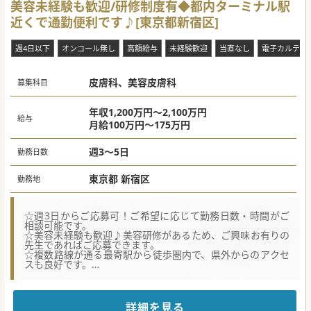
美容未経験も歓迎/研修制度有◆都内ターミナル駅
能な方を積極的に採用しています。
■顔出しやSNS運用に積極的に関わり組織の牽引役となる意
近くで通勤便利です♪[東京都新宿区]
欲的な医師の参画を必要としております。
#秋入職可
週4日以下
オンコール無し
高額給与
未経験歓迎
当直なし
電子カルテ
皮膚科、美容皮膚科
募集科目
年収1,200万円～2,100万円
給与
月給100万円～175万円
週3～5日
勤務日数
東京都 新宿区
勤務地
☆週3日からご応募可！ご希望に応じて勤務日数・時間がご
相談可能です。
☆美容未経験も歓迎♪美容研修があるため、ご興味お有りの
先生であればご応募できます。
☆複数路線が通る最寄駅から徒歩圏内で、県外からのアクセ
スも良好です。
【職場環境と雰囲気】
■大手法人が運営する当クリニックは、週3日勤務や勤務時
間の柔軟な調整が可能であり、仕事と私生活を両立しやすい
詳細を見る