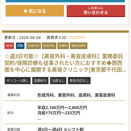
す。
■関東圏でさらに分院を予定しているため、今後の法人とし
この求人に
ての組織拡大を見据えた増員募集でございます。
気になる
問い合わせる
【具体的な業務内容】
■自由診療と保険診療の割合は8対2であり、レーザー治療や
ボトックス注射、ヒアルロン酸注射などを担当します。
■一日あたり複数名体制で数百名規模の患者様を診るため、
臨床現場には一定のスピード感と柔軟な対応が求められま
722747
更新日 :
す。
2026-08-04
医師求人ID :
■新規の手技習得を希望する際には前立ちの医師が配置され
るなど、個人のスキルや経験に応じた診療体制を整っており
NEW
常勤
形成外科
美容外科
皮膚科
美容皮膚科
ます。
☆週3日可能☆【美容外科・美容皮膚科】業務委託
【具体的な医療機関情報】
契約/保険診療も従事されたい方におすすめ◆関西
■商業施設内や駅前など徹底した好立地にこだわり、圧倒的
な集客力と先進的な設備を兼ね備えたクリニックです。
圏を中心に展開する美容クリニック[東京都千代田
■圧倒的な症例数を誇る環境で多くの臨床経験を積むことが
でき、短期間で飛躍的なスキルアップを果たせます。
区]
■関東では自費診療の割合が大きいものの、土日に保険診療
オンコール無し
高額給与
当直なし
救急対応なし
を行う競合が少ないため確かな需要を獲得しています。
#秋入職可
形成外科、美容外科、皮膚科、美容皮膚科
募集科目
年収2,100万円～2,800万円
月給175万円～233万円
給与
・平日週3の固定＋土日祝月2回（シフト制）
の場合：年収2,500万円程度
週3日～週4日 ※シフト制
勤務日数