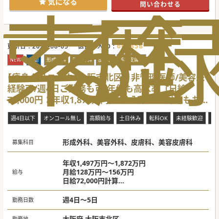
索
る
歴
気になる
問い合わせる
インセンティブも含み年収1億円も実現可能な美容クリニッ
クです。
【業務内容】
■まずは基本的なレーザー・注入施術から学んでいただき、
慣れて頂いたら二重整形などメニューを増やしていきます。
661858
更新日 :
■自身の習熟度に応じた3段階の研修カリキュラムあり。無
2026-08-05
医師求人ID :
理なく、確実に経験・スキルを高めることができる環境で
す。
NEW
常勤
形成外科
美容外科
皮膚科
美容皮膚科
■基本的に美容外科領域まで学んでいただけますが、ご本人
の意向次第では美容皮膚科領域業務のみに限定することも可
【痩身クリニック×大阪市北区】非管理医師/美容未
能です。
経験可/週4日ご勤務も可/年俸も高水準（日給
【医療機関情報】
72,000円：年収1,872万円）/注入系のご対応もお願
■業界トップクラスの症例数。全国に100院以上クリニック
を展開し、今後も拡大を予定しています。
いします
■形成外科ご出身の方も多く、高難易度の施術を多数提供。
週4日以下
オンコール無し
高額給与
土日休み
転科OK
未経験歓迎
当
学術研究も積極的に実施するような意欲の高い方が多いのも
特徴です。
■選考で必ず施設見学を行っています。双方ご納得いただい
形成外科、美容外科、皮膚科、美容皮膚科
た上でお話を進め、入職後のミスマッチを減らす取り組みも
募集科目
実施中です。
#秋入職可
年収1,497万円～1,872万円
月給128万円～156万円
給与
日給72,000円計算
週4日：年収1,497万円
週5日：年収1,872万円
週4日～5日
勤務日数
大阪府 大阪市北区
勤務地