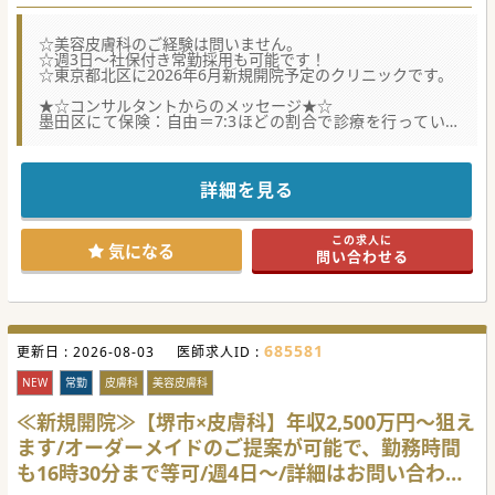
☆美容皮膚科のご経験は問いません。
☆週3日～社保付き常勤採用も可能です！
☆東京都北区に2026年6月新規開院予定のクリニックです。
★☆コンサルタントからのメッセージ★☆
墨田区にて保険：自由＝7:3ほどの割合で診療を行っている
法人が新規開設するクリニックでの院長職募集になります。
自由診療未経験の先生も安心して飛び込んでいただける体制
が整っており、
都内の皮膚科クリニックとしては早めの診療時間終了且つ、
詳細を見る
土日祝休みの為、家庭との両立も可能です。
院長職にご興味を持っていただける先生からのご応募お待ち
しております。
この求人に
気になる
問い合わせる
#秋入職可
685581
更新日 :
2026-08-03
医師求人ID :
NEW
常勤
皮膚科
美容皮膚科
≪新規開院≫【堺市×皮膚科】年収2,500万円～狙え
ます/オーダーメイドのご提案が可能で、勤務時間
も16時30分まで等可/週4日～/詳細はお問い合わせ