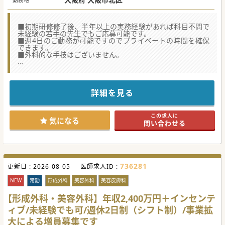
■初期研修修了後、半年以上の実務経験があれば科目不問で
未経験の若手の先生でもご応募可能です。
■週4日のご勤務が可能ですのでプライベートの時間を確保
できます。
■外科的な手技はございません。
★☆コンサルタントからのメッセージ★☆
完全予約制で、患者としっかり向き合うことのできる環境で
す。
詳細を見る
大阪市内での常勤医師での採用となりますが大阪に複数店舗
があるため他の院でのご勤務や、
後々はいずれかの院で管理医師候補になっていただきたいご
この求人に
意向です。
気になる
問い合わせる
シフト制ですが、勤務できない日は事前申請をいただければ
お休みも可能です。
#秋入職可
736281
更新日 :
2026-08-05
医師求人ID :
NEW
常勤
形成外科
美容外科
美容皮膚科
【形成外科・美容外科】年収2,400万円＋インセンテ
ィブ/未経験でも可/週休2日制（シフト制）/事業拡
大による増員募集です