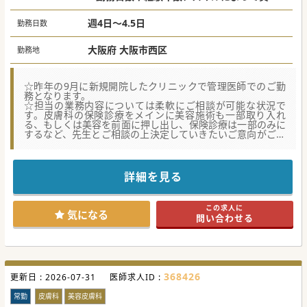
る予定です。
る
■お車での通勤をご希望の場合はご相談が可能です。高速道
路のインターチェンジからもアクセスしやすい立地にござい
週4日～4.5日
勤務日数
ますので、お車通勤も大変便利です。
■昨年度にオープンしたばかりの皮膚科クリニックですの
で、院内は大変綺麗で清潔感がございます。個室の休憩室も
大阪府 大阪市西区
勤務地
ご用意可能です。
#秋入職可
☆昨年の9月に新規開院したクリニックで管理医師でのご勤
務となります。
☆担当の業務内容については柔軟にご相談が可能な状況で
す。皮膚科の保険診療をメインに美容施術も一部取り入れ
る、もしくは美容を前面に押し出し、保険診療は一部のみに
するなど、先生とご相談の上決定していきたいご意向がござ
います。
☆勤務時間についても柔軟にご相談頂ける状況です。「9時
～18時」や「10時～19時」以外にも時短勤務として「17
時」までのご勤務についてもご検討頂けます。
詳細を見る
【職場環境と雰囲気】
★週4日勤務や平日のご勤務など、私生活との両立をしやす
この求人に
い形でのご就業希望の場合もご相談いただけます。
気になる
問い合わせる
★勤務時間については柔軟にご相談が可能で、先生のご希望
もお聞きした上で調整いただけます。10時からご勤務開始
や、17時までの時短勤務等についても検討可能です。子育て
中の先生方にもおススメの求人です。
★現在の管理医師がご家庭の事情で勤務継続が難しい為、管
理医師としてご勤務いただける先生をお探しです。
368426
更新日 :
2026-07-31
医師求人ID :
【具体的な業務内容】
★現在の管理医師は保険診療をメインとしてされており、非
常勤
皮膚科
美容皮膚科
常勤医師が美容を担当されておられます。現在は1日10～15