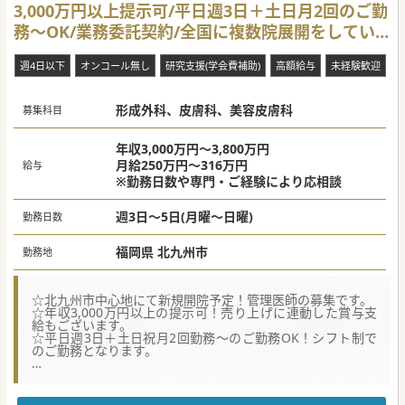
3,000万円以上提示可/平日週3日＋土日月2回のご勤
務～OK/業務委託契約/全国に複数院展開をしてい
る法人です。
週4日以下
オンコール無し
研究支援(学会費補助)
高額給与
未経験歓迎
形成外科、皮膚科、美容皮膚科
募集科目
年収3,000万円～3,800万円
月給250万円～316万円
給与
※勤務日数や専門・ご経験により応相談
週3日～5日(月曜～日曜)
勤務日数
福岡県 北九州市
勤務地
☆北九州市中心地にて新規開院予定！管理医師の募集です。
☆年収3,000万円以上の提示可！売り上げに連動した賞与支
給もございます。
☆平日週3日＋土日祝月2回勤務～のご勤務OK！シフト制で
のご勤務となります。
【募集背景】
■全国に複数院展開をしている法人が新たに北九州市にて新
規開院を目指しており、伴って管理医師の募集をする運びと