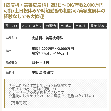
名程度の外来患者数です。
【皮膚科・美容皮膚科】週3日～OK/年収2,000万円
★保険診療のみのご相談も可能です。美容については出来る
可能/土日祝休みや時短勤務も相談可/美容皮膚科の
限り取り入れていきたいご意向がございますが、外科的な手
技・施術についての対応は無くても問題ございません。
経験なしでも大歓迎
★先生のご対応可能な手技等やご希望の業務内容をお聞きし
た上で、こちらも調整していきたい先方のご意向です。
週4日以下
オンコール無し
高額給与
土日休み
当直なし
救急対応なし
【具体的な医療機関情報】
★駅から徒歩圏内の皮膚科クリニックでのご勤務となりま
す。隣のテナントには内科のクリニックが入られる予定で
皮膚科、美容皮膚科
す。
募集科目
★お車でのご通勤を希望の場合はご相談が可能です。高速降
り口からもアクセスがしやすい場所にございますのでお車で
の通勤も便利です。。
年収1,200万円～2,000万円
給与
★昨年度にオープンした皮膚科クリニックでございますの
月給100万円～166万円
で、院内は大変綺麗です。個室の休憩室もご用意が可能で
す。
週4～4.5日
勤務日数
愛知県 豊田市
勤務地
#秋入職可
チーム医療に注力している医療機関です！
☆駅チカの為、通勤が便利です
☆レーザー治療の研修もございます
☆連携のしっかりとれている環境でご勤務いただけます
【募集背景】
■地域に密着した手厚い医療の提供により患者様数が順調に
増加しており診療体制の強化が急務となっています。