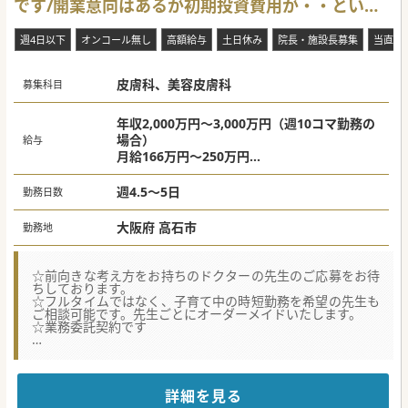
です/開業意向はあるが初期投資費用が・・という
ー通勤も可能です。
先生必見！
【やりがい】
週4日以下
オンコール無し
高額給与
土日休み
院長・施設長募集
当直な
■人事業務や労務管理、経理や総務、プロモーション等の業
務は法人にお任せし、先生には診療に集中していただける仕
組みがございます。
皮膚科、美容皮膚科
■先生1人ひとりに合わせ、オーダーメイドのプランを提案
募集科目
することを得意とされておりますので、先生が実現させたい
働き方や叶えたい条件等、まずはお問い合わせください。
（本求人に記載されている内容はあくまでも目安の情報で
年収2,000万円～3,000万円（週10コマ勤務の
す）
場合）
給与
■院内レイアウトや導入設備、スタッフの手配等、先生のご
月給166万円～250万円
意向を反映させやすい環境です。先生のご意見を適宜ヒアリ
※ご経験やお人柄、働き方等により決定
ングしながら開院準備を進められます。
週4.5～5日
勤務日数
大阪府 高石市
勤務地
☆前向きな考え方をお持ちのドクターの先生のご応募をお待
ちしております。
☆フルタイムではなく、子育て中の時短勤務を希望の先生も
ご相談可能です。先生ごとにオーダーメイドいたします。
☆業務委託契約です
【医療機関情報】
■医療モールの開発・運営や開業支援、運営支援を手掛ける
法人よりお預かりした求人です。豊富なノウハウから、先生
のご意向に沿った提案が可能です。
詳細を見る
■自己負担無しで開業資金や運転資金等の支援を受けられ、