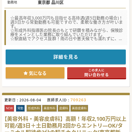
週4.5日 1,400万円～2,700万円
東京都 品川区
勤務地
週5日 1,600万円～3,000万円
☆最高年収3,000万円も目指せる高待遇(週5日勤務の場合)！
週3日から常勤勤務も可能ですので、柔軟な働き方が叶いま
す。
☆形成外科指導医の院長のもとで研鑽を積みながら、保険診
療をメインとした業務に取り組んでいただけます。
☆駅直結でアクセス抜群！雨の日や悪天候でも濡れずに、快
適に通勤できるクリニックです。
★☆コンサルタントからのメッセージ★☆
皮膚科・美容皮膚科・形成外科を標榜するクリニックで医師
詳細を見る
を募集。（具体的な業務内容はご相談のうえ決定）
処方で済む疾患から小手術が必要な疾患まで、幅広い要望に
応えられる環境です。
この求人に
品川区で各方面からのアクセスも大変便利な環境です。ご興
気になる
問い合わせる
味ございましたら、お気軽にご相談ください！
#年度内入職可 #秋入職可
709263
更新日 :
2026-08-04
医師求人ID :
NEW
常勤
形成外科
美容外科
皮膚科
美容皮膚科
【美容外科・美容皮膚科】高額！年収2,100万円以上
可能/週3日＋土日勤務月2回からエントリ―OK/タ