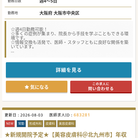
週4～5日
勤務日数
大阪府 大阪市中央区
勤務地
☆週4日勤務可能！
☆多くの症例が集まり、院長から手技を学ぶこともできる環
境です。
☆情報交換も活発で、医師・スタッフともに良好な関係を築
いています。
★☆コンサルタントからのメッセージ★☆
最寄駅から徒歩すぐのクリニックです。
手術、美容医療の勉強をしたい先生、是非一度お問合せ下さ
い。
詳細を見る
#秋入職可
この求人に
気になる
問い合わせる
683281
更新日 :
2026-08-03
医師求人ID :
NEW
常勤
形成外科
皮膚科
美容皮膚科
★新規開院予定★【美容皮膚科＠北九州市】年収