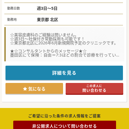
・週4日:年収1,600万円
・週5日:年収2,000万円
週3日～5日
勤務日数
東京都 北区
勤務地
☆美容皮膚科のご経験は問いません。
☆週3日～社保付き常勤採用も可能です！
☆東京都北区に2026年6月新規開院予定のクリニックです。
★☆コンサルタントからのメッセージ★☆
墨田区にて保険：自由＝7:3ほどの割合で診療を行っている
法人が新規開設するクリニックでの募集になります。
自由診療未経験の先生も安心して飛び込んでいただける体制
が整っており、
都内の皮膚科クリニックとしては早めの診療時間終了且つ、
詳細を見る
土日祝休みの為、家庭との両立も可能です。
この求人に
#秋入職可
気になる
問い合わせる
ご希望に沿った条件の求人情報をご提案
非公開求人について問い合わせる