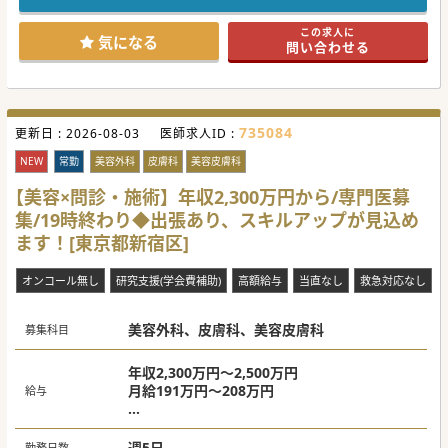
費用面における先生の責任が発生しない契約を取り交わしで
きる点が最大の特徴の1つです。
この求人に
■開設者としてご勤務いただきますが、運転資金の融資や設
気になる
問い合わせる
備投資、採用やレセプト等の事務手続き等、諸々のサポート
も法人側が行いますので、「リスクを抑えて開業したい」と
いうような先生もお問い合わせください。
【職場環境と雰囲気】
■法人の代表者が「まずはお会いしてみたい」と積極的に面
735084
更新日 :
談に同席されますので、「一度話を聞いてみたい」という先
2026-08-03
医師求人ID :
生も気軽にお問い合わせください。
■「新たなチャレンジをしてみたい」「バリバリ働いて稼ぎ
NEW
常勤
美容外科
皮膚科
美容皮膚科
たい」「メスを置いて外来でのご勤務をお考え」等、先生が
実現させたい働き方をお聞かせください。
【美容×問診・施術】年収2,300万円から/専門医募
■人々の暮らしの中に医療モールを設計することをコンセプ
集/19時終わり◆出張あり、スキルアップが見込め
トにされており、近隣にはスーパーや商業施設もございます
ので、昼食や勤務後のお買い物にも便利な立地です。マイカ
ます！[東京都新宿区]
ー通勤も可能です。
【やりがい】
オンコール無し
研究支援(学会費補助)
高額給与
当直なし
救急対応なし
■人事業務や労務管理、経理や総務、プロモーション等の業
務は法人にお任せし、先生には診療に集中していただける仕
組みがございます。
美容外科、皮膚科、美容皮膚科
■先生1人ひとりに合わせ、オーダーメイドのプランを提案
募集科目
することを得意とされておりますので、先生が実現させたい
働き方や叶えたい条件等、まずはお問い合わせください。
（本求人に記載されている内容はあくまでも目安の情報で
年収2,300万円～2,500万円
す）
月給191万円～208万円
給与
■院内レイアウトや導入設備、スタッフの手配等、先生のご
意向を反映させやすい環境です。先生のご意見を適宜ヒアリ
※形成外科もしくはその他外科系の専門医か
ングしながら開院準備を進められます。
つ美容外科経験者であれば2,400万円 ～
週5日
勤務日数