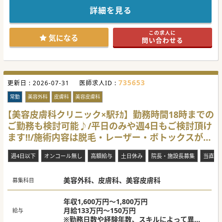
るいは「美容を前面に押し出し、保険診療は一部のみにす
る」など、先生とご相談の上で決定していく方針です。
詳細を見る
☆勤務時間についても柔軟にご相談いただけます。「9:00～
16:00」や「9:30～16:00」など、状況に合わせた調整が可能
です。
この求人に
気になる
問い合わせる
【職場環境と雰囲気】
■週3～4日勤務（土日必須）や平日の勤務日の組み合わせな
ど、私生活との両立がしやすい形でのご就業をご希望の場合
もご相談いただけます。
■勤務時間については柔軟にご相談が可能で、先生のご希望
をお伺いした上で調整いただけます。「10:00からの勤務開
735653
更新日 :
始」や「16:00までの時短勤務」等についても検討可能です
2026-07-31
医師求人ID :
ので、子育て中の先生方にもおすすめの求人です。
■現在の管理医師がご家庭の事情で勤務継続が困難となった
常勤
美容外科
皮膚科
美容皮膚科
ため、後任の管理医師としてご勤務いただける先生をお探し
しております。
【美容皮膚科クリニック×駅ﾁｶ】勤務時間18時までの
ご勤務も検討可能♪/平日のみや週4日もご検討頂け
【具体的な業務内容】
■現在の管理医師は保険診療をメインに担当されており、非
ます!!/施術内容は脱毛・レーザー・ボトックスがメ
常勤医師が美容診療を担当されています。現在の外来患者数
は1日10～15名程度です。
イン
■保険診療のみのご相談も可能です。クリニックとしては美
週4日以下
オンコール無し
高額給与
土日休み
院長・施設長募集
当直な
容診療もできる限り取り入れていきたい意向がございます
が、外科的な手技や施術への対応は必須ではございません。
■先生のご対応可能な手技やご希望の業務内容をお伺いした
美容外科、皮膚科、美容皮膚科
上で、こちらも柔軟に調整していきたいという先方のご意向
募集科目
です。
【具体的な医療機関情報】
年収1,600万円～1,800万円
■最寄り駅から徒歩圏内の皮膚科クリニックでのご勤務とな
月給133万円～150万円
給与
ります。なお、隣のテナントには内科クリニックが入居され
※勤務日数や経験年数、スキルによって異な