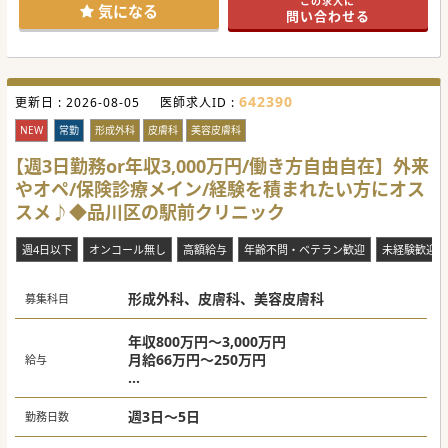
この求人に
知識で運営を行っています。
気になる
問い合わせる
外科の知見を深めたい、技術を追求していきたいという先生
にとっては良い環境です。
新規開院予定や計画もあり、チャレンジしたりチャンスを掴
む環境を提供ができるような体制づくりを進めております。
642390
更新日 :
2026-08-05
医師求人ID :
NEW
常勤
形成外科
皮膚科
美容皮膚科
【週3日勤務or年収3,000万円/働き方自由自在】外来
やオペ/保険診療メイン/経験を積まれたい方にオス
スメ♪◆品川区の駅前クリニック
週4日以下
オンコール無し
高額給与
年齢不問・ベテラン歓迎
未経験歓迎
形成外科、皮膚科、美容皮膚科
募集科目
年収800万円～3,000万円
月給66万円～250万円
給与
週3日 800万円～1,800万円
週3.5日 1,000万円～2,100万円
週3日～5日
勤務日数
週4日 1,200万円～2,400万円