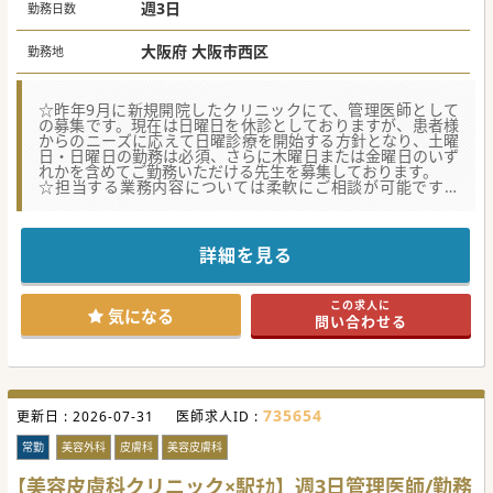
週3日
勤務日数
大阪府 大阪市西区
勤務地
☆昨年9月に新規開院したクリニックにて、管理医師として
の募集です。現在は日曜日を休診としておりますが、患者様
からのニーズに応えて日曜診療を開始する方針となり、土曜
日・日曜日の勤務は必須、さらに木曜日または金曜日のいず
れかを含めてご勤務いただける先生を募集しております。
☆担当する業務内容については柔軟にご相談が可能です。
「皮膚科の保険診療をメインに美容施術も一部取り入れ
る」、または「美容を前面に押し出し、保険診療は一部のみ
にする」など、先生とご相談の上で決定していきたい考えで
す。
詳細を見る
☆勤務時間についても柔軟にご相談いただけます。「9:00～
16:00」や「9:30～16:00」など、状況に合わせた調整が可能
です。
この求人に
気になる
問い合わせる
【職場環境と雰囲気】
■土日勤務を軸とした週3～4日勤務や、平日の勤務日数の調
整など、私生活と両立しやすい形でのご就業をご希望の場合
もご相談いただけます。
■勤務時間については柔軟にご相談が可能で、先生のご希望
をお聞きした上で調整いたします。「10:00からの勤務開
735654
更新日 :
始」や「16:00までの時短勤務」等についても検討可能です
2026-07-31
医師求人ID :
ので、子育て中の先生方にもおすすめの求人です。
■現在の管理医師がご家庭の事情で勤務継続が困難となった
常勤
美容外科
皮膚科
美容皮膚科
ため、後任としてご勤務いただける先生をお探ししておりま
す。
【美容皮膚科クリニック×駅ﾁｶ】週3日管理医師/勤務