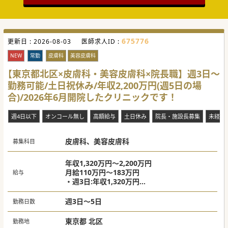
675776
更新日 :
2026-08-03
医師求人ID :
NEW
常勤
皮膚科
美容皮膚科
【東京都北区×皮膚科・美容皮膚科×院長職】週3日～
勤務可能/土日祝休み/年収2,200万円(週5日の場
合)/2026年6月開院したクリニックです！
週4日以下
オンコール無し
高額給与
土日休み
院長・施設長募集
未経験
皮膚科、美容皮膚科
募集科目
年収1,320万円～2,200万円
月給110万円～183万円
給与
・週3日:年収1,320万円
・週4日:年収1,760万円
・週5日:年収2,200万円
週3日～5日
勤務日数
東京都 北区
勤務地