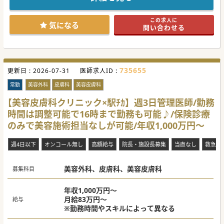
環境です。
■美容皮膚科の研修制度が非常に充実しているため、美容未
経験の先生でも先輩医師の指導のもとで安心して業務を開始
この求人に
できます。
気になる
問い合わせる
■電子カルテの導入や当直・オンコールのない体制が整って
おり、心身ともにゆとりを持って日々の診療に専念できる職
場です。
【やりがい】
■保険診療の経験を存分に発揮しながら、最先端の美容皮膚
735655
更新日 :
科の知識や手技を基礎から体系的に学び習得できることが大
2026-07-31
医師求人ID :
きな魅力です。
■肌の悩みを抱える多くの患者様に寄り添い、丁寧なカウン
常勤
美容外科
皮膚科
美容皮膚科
セリングと的確な施術を通じて目に見える治療効果を提供で
きる仕事です。
【美容皮膚科クリニック×駅ﾁｶ】週3日管理医師/勤務
■当直や夜間の呼び出しがないため、十分な休息を挟みなが
時間は調整可能で16時まで勤務も可能♪/保険診療
ら、高いモチベーションを維持して日々の質の高い医療を提
供できます。
のみで美容施術担当なしが可能/年収1,000万円～
【具体的な業務内容】
■にきびやアトピーなどの保険診療を中心に、炭酸ガスレー
週4日以下
オンコール無し
高額給与
院長・施設長募集
当直なし
救急対
ザーを用いたほくろ除去やボトックス注射といった美容施術
を行います。
■脱毛治療に関しては看護師が施術を担当するため、医師の
美容外科、皮膚科、美容皮膚科
役割は患者様への事前説明や万が一の肌トラブル時の診察が
募集科目
中心です。
■AGA治療の問診や、状況に応じてピーリング、美容点滴の
ルート確保など、幅広い自由診療メニューの対応も担当して
年収1,000万円～
いただきます。
月給83万円～
給与
※勤務時間やスキルによって異なる
#春入職可 #秋入職可