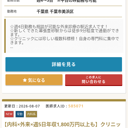
週4～5日 ※平日のみ勤務も可能
勤務日数
※ご経験・お人柄によって決定致します。
千葉県 千葉市美浜区
勤務地
☆週4日勤務も相談が可能な外来診療の駅近求人です！
☆新しくできた幕張豊砂駅からは徒歩9分程度で通勤ができ
ます。
☆クリニックには珍しい複数科標榜！自身の専門科に集中で
きます。
★☆コンサルタントからのメッセージ★☆
駅の改札を出てすぐ、ショッピングモール内にある複数科標
榜の総合クリニックです。
10科目以上の専門科を有し、常に最適な医療を提供！
詳細を見る
都内近郊で複数クリニックを運営する大手法人が母体なの
で、安定した基盤のもとご勤務できます。
時短勤務も相談可能、子育て中の先生のご応募もお待ちして
この求人に
おります！
気になる
問い合わせる
#春入職可 #年度内入職可 #秋入職可
585071
更新日 :
2026-08-07
医師求人ID :
NEW
常勤
内科系
【内科×外来×週5日年収1,800万円以上も】クリニッ