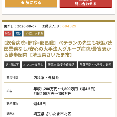
医療を支えております。
気になる
問い合わせる
オンオフのメリハリのある働き方が可能ですので、子育て中
ドクターにもお薦めです。
また勤務医の卒大に偏りもなく、ドクターはもちろん看護師
やリハビリスタッフなど皆様、
アットホームな雰囲気でご勤務されておられます。
604329
更新日 :
#秋入職可
2026-08-07
医師求人ID :
NEW
常勤
内科系・外科系
【総合病院×健診×部長職】ベテランの先生も歓迎/読
影業務なし/安心の大手法人グループ病院/最寄駅か
ら徒歩圏内【埼玉県さいたま市】
週4日以下
オンコール無し
研究支援(学会費補助)
年齢不問・ベテラン歓迎
内科系・外科系
募集科目
年収1,200万円～1,800万円（週4.5日）
給与
月給100万円～150万円
週4.5日
勤務日数
埼玉県 さいたま市北区
勤務地