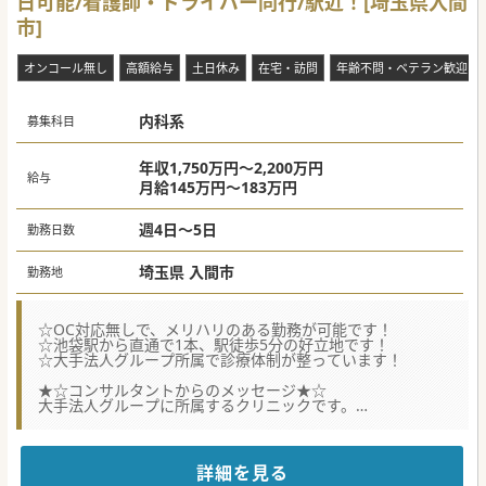
日可能/看護師・ドライバー同行/駅近！[埼玉県入間
市]
オンコール無し
高額給与
土日休み
在宅・訪問
年齢不問・ベテラン歓迎
内科系
募集科目
年収1,750万円～2,200万円
給与
月給145万円～183万円
週4日～5日
勤務日数
埼玉県 入間市
勤務地
☆OC対応無しで、メリハリのある勤務が可能です！
☆池袋駅から直通で1本、駅徒歩5分の好立地です！
☆大手法人グループ所属で診療体制が整っています！
★☆コンサルタントからのメッセージ★☆
大手法人グループに所属するクリニックです。
常勤医師のOC対応はありませんので、オンオフの切替えが
できる勤務形態です。
訪問診療の合間に、外来を対応してくださる先生を募集して
おります。
詳細を見る
地域の患者様を広く診察、地域密着医療にご協力いただける