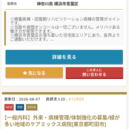
神奈川県 横浜市青葉区
勤務地
☆療養病棟・回復期リハビリテーション病棟の管理がメイン
です。
☆当直や夜間オンコールは一切ございません。メリハリある
働き方が実現できます。
☆横浜市青葉区の落ち着いた住宅街エリアにあり、各所より
ご通勤いただけます。
★☆コンサルタントからのメッセージ★☆
大手グループ傘下の療養病院なので経営がしっかりしてお
り、福利厚生が充実しています。
詳細を見る
院長やスタッフの関係も良く、明るく親しみやすい雰囲気で
す。
育児休暇や託児所などの設備もありますので、子育て中の先
この求人に
生に特におすすめです。
気になる
問い合わせる
当直、OC無しでも可能なので、メリハリのある勤務をご希
望の先生も、ぜひお問合せください！
#年度内入職可 #秋入職可
612805
更新日 :
2026-08-07
医師求人ID :
NEW
常勤
内科系
【一般内科】外来・病棟管理/体制強化の募集/緑が
多い地域のケアミックス病院[東京都町田市]