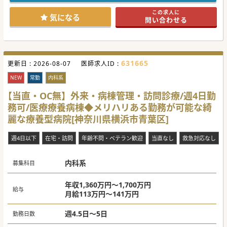
です。時短勤務、週3日常勤換算、高年収、昇給などなど
様々な制度で各々のライフステージに合わせ働く医師を支え
この求人に
ます！
気になる
問い合わせる
631665
更新日 :
2026-08-07
医師求人ID :
NEW
常勤
内科系
【当直・OC無】外来・病棟管理・訪問診療/週4日勤
務可/医療療養病棟◆メリハリある勤務が可能な綺
麗な療養型病院[神奈川県横浜市青葉区]
週4日以下
在宅・訪問
年齢不問・ベテラン歓迎
当直なし
救急対応なし
内科系
募集科目
年収1,360万円～1,700万円
給与
月給113万円～141万円
週4.5日～5日
勤務日数