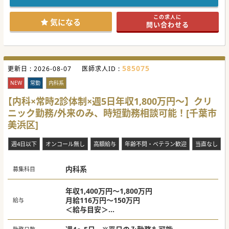
先生は大歓迎です。
池袋駅から最寄駅までは下り方面の直通で34分、駅徒歩3分
この求人に
で通勤し易い立地です。
気になる
問い合わせる
#年度内入職可 #秋入職可
585075
更新日 :
2026-08-07
医師求人ID :
NEW
常勤
内科系
【内科×常時2診体制×週5日年収1,800万円～】クリ
ニック勤務/外来のみ、時短勤務相談可能！[千葉市
美浜区]
週4日以下
オンコール無し
高額給与
年齢不問・ベテラン歓迎
当直なし
内科系
募集科目
年収1,400万円～1,800万円
月給116万円～150万円
給与
＜給与目安＞
週4日：年収1,400万円～
週5日：年収1,800万円～