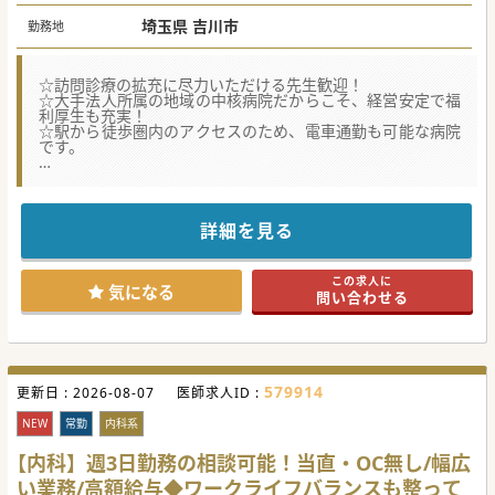
埼玉県 吉川市
勤務地
☆訪問診療の拡充に尽力いただける先生歓迎！
☆大手法人所属の地域の中核病院だからこそ、経営安定で福
利厚生も充実！
☆駅から徒歩圏内のアクセスのため、電車通勤も可能な病院
です。
★☆コンサルタントからのメッセージ★☆
地域の中核医療機関を担うケアミックス病院です。
大手法人運営のため経営状況が安定しており、福利厚生も充
実しています。
詳細を見る
週4日のご勤務など、業務内容についてもご希望の働き方に
応じて相談可能！
車通勤はもちろんの事、駅からのアクセスも良い為県内外か
この求人に
らの電車通勤にも便利です。
気になる
問い合わせる
ぜひお気軽にお問い合わせくださいませ。
#秋入職可
579914
更新日 :
2026-08-07
医師求人ID :
NEW
常勤
内科系
【内科】週3日勤務の相談可能！当直・OC無し/幅広
い業務/高額給与◆ワークライフバランスも整って