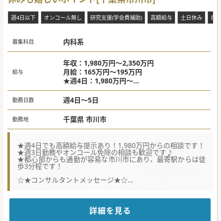
週4日以下
オンコール無し
研究支援(学会費補助)
高額給与
土日休み
在
内科系
募集科目
年収：1,980万円～2,350万円
月給：165万円～195万円
給与
★週4日：1,980万円～
★週5日：2,350万円～
週4日～5日
勤務日数
千葉県 市川市
勤務地
★週4日でも高額給与提示あり！1,980万円からの相談です！
★週3日勤務やオンコール免除の相談も歓迎です♪
★都心部からも通勤が容易な市川市にあり、最寄駅からは徒
歩3分程です！
☆★コンサルタントメッセージ★☆
2025年5月に開院したばかりのクリニックです。しかし、法
人では既に10施設以上のクリニックを関東圏中心に展開して
おり、
黒字経営で大きく成長しています。
詳細を見る
特筆すべきは法人全体で取り組んでいる「働きやすさ革命」