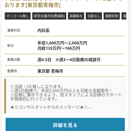
おります[東京都青梅市]
オンコール無し
研究支援(学会費補助)
高額給与
当直なし
複数診制
電子
内科系
募集科目
年収1,600万円～2,000万円
給与
月給133万円～166万円
週4.5日 ※週3～4日勤務の相談可
勤務日数
東京都 青梅市
勤務地
☆当直・OC無しになります。
☆週5日勤務で、年収2,000万円以上も可能な高額案件！
☆診療に集中できるよう、他スタッフによる診療のサポート
を積極的に行っています。
★☆コンサルタントからのメッセージ★☆
半世紀以上に渡って、地域に密着した医療を提供してきまし
た。
ドクターが働きやすい環境作りに力を入れており、当直や休
日の対応がありません。
詳細を見る
患者様の来院が多い日中に、医師が診療に専念できるような