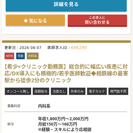
10科目以上の専門科を有し、常に最適な医療を提供！
詳細を見る
都内近郊で複数クリニックを運営する大手法人が母体なの
で、安定した基盤のもとご勤務できます。
時短勤務も相談可能、子育て中の先生のご応募もお待ちして
この求人に
おります！
気になる
問い合わせる
#春入職可 #年度内入職可 #秋入職可
696290
更新日 :
2026-08-07
医師求人ID :
NEW
常勤
内科系
【希少×クリニック勤務医】総合的に幅広い疾患に対
応/DX導入にも積極的/若手医師歓迎◆相鉄線の最寄
駅から徒歩2分のクリニック
オンコール無し
高額給与
当直なし
外来のみ
電子カルテ
専門医不問
内科系
募集科目
年収1,800万円～2,000万円
月給150万～166万円
給与
※経験・スキルにより応相談