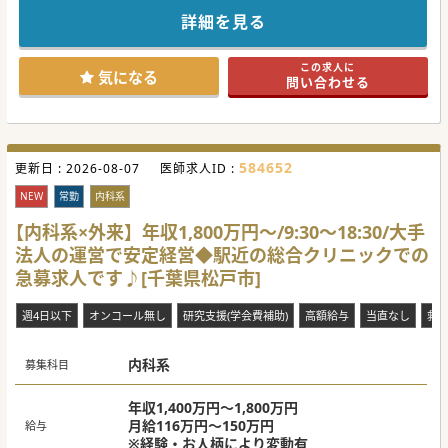
■主治医制ではなく全員で診る仕組みを敷いています。訪問
診療が未経験の方でも研鑽を積みながらご勤務いただくこと
詳細を見る
が可能です。
■ご勤務いただける医師を大切にする気風が根付いており、
業務過多を防ぐために受け持ち患者数を月間60名～70名に抑
この求人に
えています。
気になる
問い合わせる
■難しい手技などはなく、訪問看護が関わっており、基本的
にはクリニックの内科外来に近い働き方となっております。
【募集背景】
■坂が多い土地柄から通院困難な高齢者が増加しており、地
域における在宅医療へのニーズが急速に高まっています。
584652
更新日 :
■常勤医師を拡充することを目指し、現任医師の負担軽減と
2026-08-07
医師求人ID :
更なる医療の質向上に向けて募集を行っています。
■訪問診療の経験者はもとより、未経験やブランクのある内
NEW
常勤
内科系
科系医師の手厚い受け入れ体制を整えて新たな先生を求めて
います。
【内科系×外来】年収1,800万円～/9:30～18:30/大手
法人の運営で安定経営◆駅近の総合クリニックでの
【具体的な医療機関情報】
■開院してから30年程の歴史ある無床診療所であり、対象エ
急募求人です♪[千葉県松戸市]
リアを限定した丁寧な地域密着型の訪問診療に特化していま
す。
■日祝休みや福利厚生として月5万円の住宅手当があり、県
週4日以下
オンコール無し
研究支援(学会費補助)
高額給与
当直なし
救
内の主要なインターチェンジから10分以内と通勤の利便性も
高いです。
■他科から転科した先生も在籍しており、学閥がなく他県出
内科系
身の方であっても非常に馴染みやすい組織体制です。
募集科目
年収1,400万円～1,800万円
月給116万円～150万円
給与
※経験・お人柄により変動有