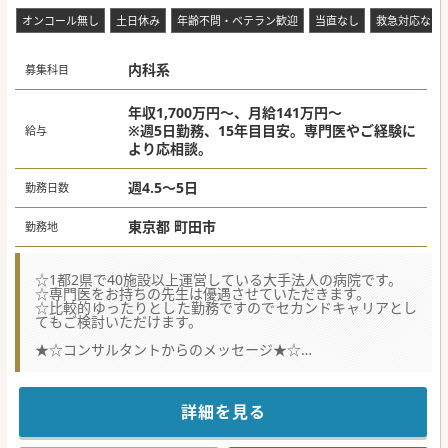
オンコール無し
土日休み
年齢不問・ベテラン歓迎
当直なし
救急対応なし
内科系
募集科目
年収1,700万円～、月給141万円～
※週5日勤務、15年目目安。専門医やご経験に
給与
より応相談。
週4.5～5日
勤務日数
東京都 町田市
勤務地
☆1都2県で40施設以上運営している大手法人の病院です。
☆専門医をお持ちの先生は優遇させていただきます。
☆比較的ゆったりとした勤務ですのでセカンドキャリアとし
てもご検討いただけます。
★☆コンサルタントからのメッセージ★☆
慢性期の患者様を主に受け入れている、緑豊かなエリアのケ
アミックス病院。
体制強化に伴う募集です。
詳細を見る
#春入職可 #秋入職可