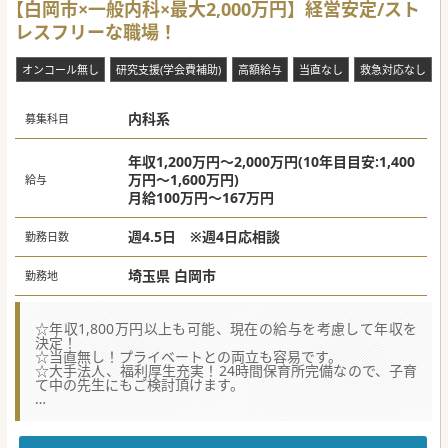
【白岡市×一般内科×最大2,000万円】経営安定/スト
レスフリーな職場！
オンコール無し
研究支援(学会費補助)
高額給与
当直なし
救急対応なし
内科系
募集科目
年収1,200万円～2,000万円(10年目目安:1,400
万円～1,600万円)
給与
月給100万円～167万円
週4.5日 ※週4日応相談
勤務日数
埼玉県 白岡市
勤務地
☆年収1,800万円以上も可能、現在の給与を考慮して年収を
決定！
☆当直無し！プライベートとの両立も容易です。
☆大手法人、福利厚生充実！24時間保育所完備なので、子育
て中の先生にもご検討頂けます。
★☆コンサルタントからのメッセージ★☆
市内唯一の総合病院です。最寄駅からも近く通勤に非常に便
利です。