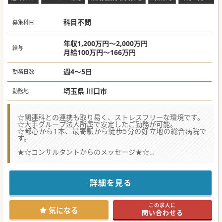
科目不問
募集科目
年収1,200万円～2,000万円
給与
月給100万円～166万円
週4～5日
勤務日数
埼玉県 川口市
勤務地
☆関連科との連携も取り易く、ストレスフリーな環境です。
☆大手グループ法人所属で安定したご勤務が可能。
☆都心から1本、最寄駅から徒歩5分の好立地の総合病院で
す。
★☆コンサルタントからのメッセージ★☆
JR・メトロの最寄駅から徒歩5分の好立地の総合病院です。
大手法人所属の安定した勤務体系や充実したスタッフ体制・
設備で働き易い医療機関！
常勤医は、週4日や当直無しの勤務などもご相談が可能で
詳細を見る
す。
大手法人運営で将来性もあり！まずはお気軽にお問合せくだ
さい。
この求人に
気になる
問い合わせる
#秋入職可