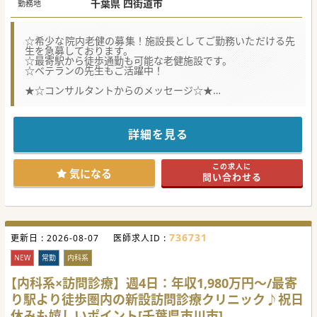
千葉県 四街道市
勤務地
☆希少な院内老健の募集！施設長としてご勤務いただける先
生を急募しております。
☆最寄駅から徒歩通勤も可能な老健施設です。
☆ベテランの先生もご活躍中！
★☆コンサルタントからのメッセージ☆★
大手法人グループに所属の、院内老健施設にて医師を募集
中！
現在は病院長が兼務されており、専任不在となるため、急募
の案件となります。
詳細を見る
夜間とお休み時は院内ドクターが対応するため、比較的ゆっ
たりめな勤務となります。
まずはお気軽にお問い合わせください。
この求人に
気になる
問い合わせる
736731
更新日 :
2026-08-07
医師求人ID :
NEW
常勤
内科系
【内科系×訪問診療】週4日：年収1,980万円～/最寄
り駅より徒歩圏内の新設訪問診療クリニック♪祝日
休みも嬉しいポイント[千葉県市川市]