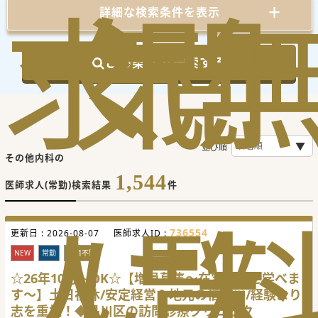
求
気
閲
詳細な検索条件を表示
この条件で検索する
並び順
その他内科の
1,544
医師求人(常勤)検索結果
件
人
に
覧
736554
更新日 :
2026-08-07
医師求人ID :
NEW
常勤
科目不問
☆26年10月～OK☆【増員募集～在宅医療を学べま
す～】土日祝休/安定経営＆地元の信頼◎/経験より
志を重視！◆品川区の訪問診療クリニック