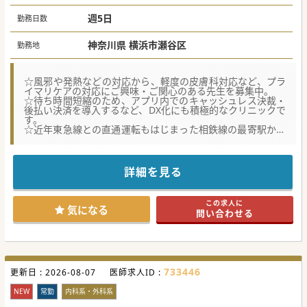
週5日
勤務日数
神奈川県 横浜市瀬谷区
勤務地
☆風邪や発熱などの対応から、軽度の皮膚科対応など、プラ
イマリケアの対応にご興味・ご関心のある先生を募集中。
☆待ち時間短縮のため、アプリ内でのキャッシュレス決裁・
後払い決済を導入するなど、DX化にも積極的なクリニックで
す。
☆近年東急線との直通運転もはじまった相鉄線の最寄駅から
徒歩2分の好立地！
★☆コンサルタントからのメッセージ★☆
2024年に開院を行い、内科から皮膚科まで幅広くプライマリ
詳細を見る
な診療で
地域ニーズに応えている地域に根差したクリニックです。
院内は木目調の温かな内装で患者様を迎えられています。
この求人に
アプリを入れたネットでの事前予約から、待ち時間の短縮の
気になる
問い合わせる
ための決裁サービスの提供など
近年のデジタル化におけるサービス導入にも積極的なクリニ
ックです。
まずはお気軽にお問い合わせくださいませ。
#秋入職可
733446
更新日 :
2026-08-07
医師求人ID :
NEW
常勤
内科系・外科系