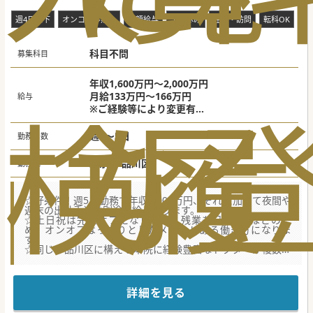
週4日以下
オンコール無し
高額給与
土日休み
在宅・訪問
転科OK
未
科目不問
募集科目
年収1,600万円～2,000万円
月給133万円～166万円
給与
検
な
履
※ご経験等により変更有
※目安：週4日年収1,600万円 週5日年収2,00
0万円
週4～5日
勤務日数
東京都 品川区
勤務地
☆好条件！週5日勤務で年収2,000万円、それに加えて夜間や
週末の出動手当は別途支給となります。
☆土日祝は完全オフになります。残業も月5時間ほどのた
め、オンオフはっきりとしたメリハリある働き方になりま
す。
☆同じく品川区に構える本院に経験豊富なドクターが複数在
籍、Slack等でタイムリーに相談できるストレスない環境で
す。
【募集背景】
詳細を見る
■患者数増加と地域医療貢献のため1年前に開設している分
院です。地域の特性を熟知している法人でのご勤務になりま