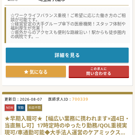
☆ワークライフバランス重視！ご希望に応じた働き方のご相
談が可能です。
☆経営安定の大手グループ傘下の医療機関！スタッフ体制や
福利厚生が充実！
☆県外からのアクセスも便利な路線沿い！駅からも徒歩圏内
の病院です。
★☆コンサルタントからのメッセージ★☆
当直、オンコール、救急対応、残業無し等、幅広いご相談が
可能な病院です！
詳細を見る
基本の業務は療養病棟の管理のため、ゆったりめのご勤務が
可能です。
アクセス便利な路線沿いで、駅からも徒歩圏内のため、
この求人に
県外在住の方も、ぜひお気軽にご相談ください。
気になる
問い合わせる
#秋入職可
700339
更新日 :
2026-08-07
医師求人ID :
NEW
常勤
科目不問
★早期入職可★【幅広い業務に携われます×週4日・
当直無し可】17時定時のゆったり勤務/QOL重視実
現可/車通勤可能◆大手法人運営のケアミックス病