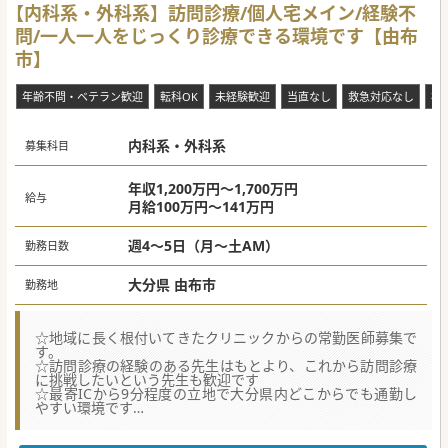
【内科系・外科系】訪問診療/個人宅メイン/経験不
問/一人一人をじっくり診療できる環境です【由布
市】
年齢不問・ベテラン歓迎
転科OK
未経験歓迎
当直なし
救急対応なし
複
内科系・外科系
募集科目
年収1,200万円～1,700万円
給与
月給100万円～141万円
週4～5日（月～土AM）
勤務日数
大分県 由布市
勤務地
☆地域に長く根付いてきたクリニックからの常勤医師募集で
す。
☆訪問診療の経験のある先生はもとより、これから訪問診療
に挑戦したいという先生も歓迎です
☆最寄ICから9分程度の立地で大分県内どこからでも通勤し
やすい環境です
【職場環境と雰囲気】