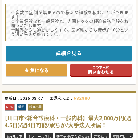
☆多数の症例が集まるので様々な経験を積むことができま
す！
☆企業健診など一般健診と、人間ドックの健診業務全般をお
願いいたします。
☆県外からも通勤がしやすく、最寄駅からも徒歩約10分とい
う通い易さが魅力です◎
★☆コンサルタントからのメッセージ★☆
がん診療に重点を置く医療機関です。
院内スタッフのコミュニケーションは活発で垣根を超えたや
詳細を見る
り取りが多く展開されています。
設備、機器は最新のものを取り揃え高度な医療が提供されて
います。
この求人に
建物はとても綺麗な造りでメインエントランスの「滝」は安
気になる
問い合わせる
心の大手グループの象徴といえます。
#秋入職可
682880
更新日 :
2026-08-07
医師求人ID :
NEW
常勤
科目不問
【川口市×総合診療科・一般内科】最大2,000万円(週
4.5日)/週4日可能/駅ちか/大手法人所属！
週4日以下
オンコール無し
研究支援(学会費補助)
高額給与
年齢不問・ベテ