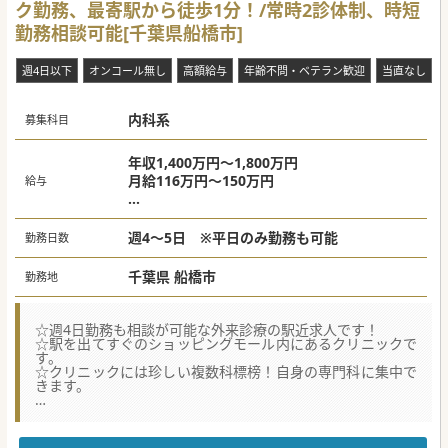
ク勤務、最寄駅から徒歩1分！/常時2診体制、時短
勤務相談可能[千葉県船橋市]
週4日以下
オンコール無し
高額給与
年齢不問・ベテラン歓迎
当直なし
内科系
募集科目
年収1,400万円～1,800万円
月給116万円～150万円
給与
＜給与目安＞
週4日：年収1,400万円～
週4～5日 ※平日のみ勤務も可能
勤務日数
週5日：年収1,800万円～
※ご経験・お人柄によって決定致します。
千葉県 船橋市
勤務地
☆週4日勤務も相談が可能な外来診療の駅近求人です！
☆駅を出てすぐのショッピングモール内にあるクリニックで
す。
☆クリニックには珍しい複数科標榜！自身の専門科に集中で
きます。
★☆コンサルタントからのメッセージ★☆
駅の改札を出てすぐ、ショッピングモール内にある複数科標
榜の総合クリニックです。