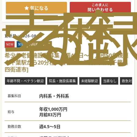
索
る
歴
す。
この求人に
■現在ご勤務中の常勤ドクターがご家庭のご事情で已む無く
気になる
問い合わせる
この6月末でご退職されます。その欠員を埋める募集です。
■訪問診療のご経験は一切問いません。科目も不問です。ご
経験よりも在宅医療への熱い“志”や“想い”を最重視しており
ます。
【職場環境と雰囲気】
731763
更新日 :
■本院も含めて医師同士のカンファレンスやSlackでの相談
2026-08-07
医師求人ID :
体制を構築。気軽にご質問や情報共有ができる風通しの良い
環境です。
NEW
常勤
内科系・外科系
■院長は本院で長く常勤勤務をされてきた方でとても温厚な
先生です。訪問診療のご経験も豊富な方ですのでご安心下さ
希少な老健施設長募集｜週4.5日～｜入所50名規模
い。
◆千葉駅から20分程＋最寄りから徒歩圏内[千葉県
■医師に限らず、看護師や職員・スタッフも30～40代と若
く、フットワークの軽い風土です。メリハリある働き方が可
四街道市]
能です。
【具体的な業務内容】
年齢不問・ベテラン歓迎
院長・施設長募集
未経験歓迎
当直なし
救急対応
■看護師もしくは医療アシスタント、ドライバーとの3名体
制で居宅の患者さんをメインで1日10件弱、診療致します。
■患者層は慢性疾患・認知症などからガン末期の患者さんま
内科系・外科系
で幅広く、様々な症状や疾患、その症例を経験頂けます。
募集科目
■土日祝は完全オフになります。夜間や週末のOCについて
は他の常勤医と分担頂きたいですが、無しのご相談も可能で
す。
年収1,000万円
給与
月給83万円
＃秋入職可
週4.5～5日
勤務日数