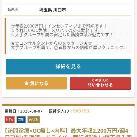
埼玉県 川口市
勤務地
☆年収2,000万円＋インセンティブまで可能です！
☆うれしいOC免除！メリハリのある勤務です。
☆大手グループ所属の安定した勤務体系が魅力です！
★☆コンサルタントからのメッセージ★☆
大手グループ所属で、患者様からの信頼が厚いクリニックで
す。
OC免除により、オンオフのメリハリをつけた働き方が可能
です♪
ワークライフバランスと高額年収をお求めの先生は、是非お
詳細を見る
問合せください！
#秋入職可
この求人に
気になる
問い合わせる
503153
更新日 :
2026-08-07
医師求人ID :
NEW
常勤
内科系
【訪問診療×OC無し×内科】最大年収2,200万円/週4