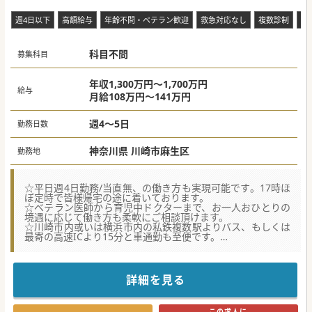
院
週4日以下
高額給与
年齢不問・ベテラン歓迎
救急対応なし
複数診制
時
科目不問
募集科目
年収1,300万円～1,700万円
給与
月給108万円～141万円
週4～5日
勤務日数
神奈川県 川崎市麻生区
勤務地
☆平日週4日勤務/当直無、の働き方も実現可能です。17時ほ
ぼ定時で皆様帰宅の途に着いております。
☆ベテラン医師から育児中ドクターまで、お一人おひとりの
境遇に応じて働き方も柔軟にご相談頂けます。
☆川崎市内或いは横浜市内の私鉄複数駅よりバス、もしくは
最寄の高速ICより15分と車通勤も至便です。
★☆コンサルタントからのメッセージ★☆
急性期からリハビリテーション、そして在宅医療まで幅広く
医療サービスを提供している、
詳細を見る
大手法人グループの病院です。こちらの病院でも内科・整形
外科を中心として在宅医療まで
幅広く展開しており、近隣のグループ病院と連携して地域の
この求人に