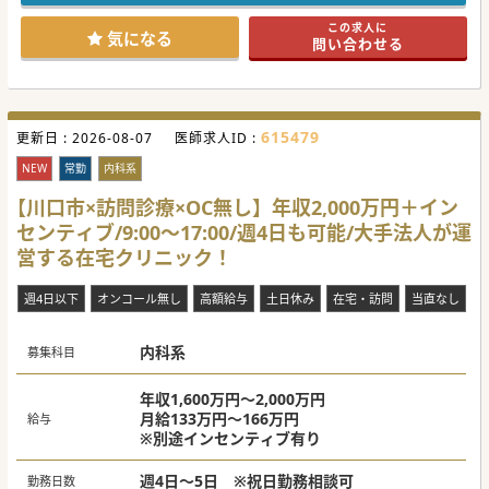
体制が整えられています。
JR中央線の快特のご利用で、都内からも通いやすく、実際に
この求人に
都内から通勤されている先生もいらっしゃいます。
気になる
問い合わせる
原則週4.5日勤務となりますが、週3～4日勤務の相談も可能
です。また、子育て中の先生には短時間勤務も相談可能にな
ります。
医師体制は、常勤医師6名、非常勤医師2名です。
615479
更新日 :
#秋入職可
2026-08-07
医師求人ID :
NEW
常勤
内科系
【川口市×訪問診療×OC無し】年収2,000万円＋イン
センティブ/9:00～17:00/週4日も可能/大手法人が運
営する在宅クリニック！
週4日以下
オンコール無し
高額給与
土日休み
在宅・訪問
当直なし
内科系
募集科目
年収1,600万円～2,000万円
月給133万円～166万円
給与
※別途インセンティブ有り
週4日～5日 ※祝日勤務相談可
勤務日数