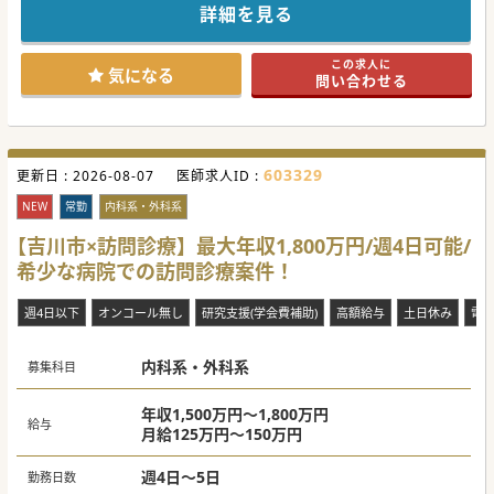
大手グループ所属の医療機関のため、福利厚生が充実してお
詳細を見る
り、安心してご勤務頂けます。
優秀なスタッフが多く、ご自身の診療に専念できますのでキ
ャリアアップにも最適です。
この求人に
ご興味のある方は、お気軽にご相談ください。
気になる
問い合わせる
#秋入職可
603329
更新日 :
2026-08-07
医師求人ID :
NEW
常勤
内科系・外科系
【吉川市×訪問診療】最大年収1,800万円/週4日可能/
希少な病院での訪問診療案件！
週4日以下
オンコール無し
研究支援(学会費補助)
高額給与
土日休み
電
内科系・外科系
募集科目
年収1,500万円～1,800万円
給与
月給125万円～150万円
週4日～5日
勤務日数