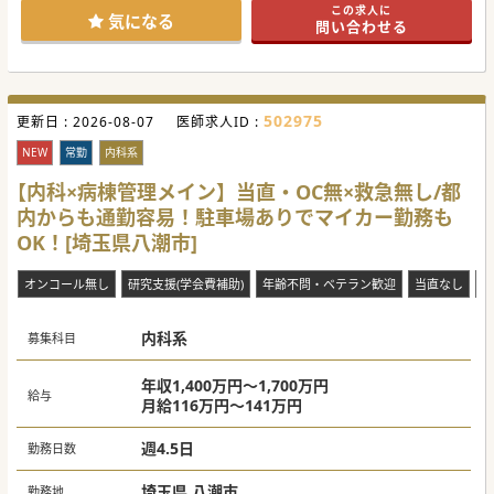
この求人に
気になる
問い合わせる
502975
更新日 :
2026-08-07
医師求人ID :
NEW
常勤
内科系
【内科×病棟管理メイン】当直・OC無×救急無し/都
内からも通勤容易！駐車場ありでマイカー勤務も
OK！[埼玉県八潮市]
オンコール無し
研究支援(学会費補助)
年齢不問・ベテラン歓迎
当直なし
救
内科系
募集科目
年収1,400万円～1,700万円
給与
月給116万円～141万円
週4.5日
勤務日数
埼玉県 八潮市
勤務地