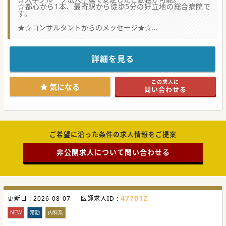
☆都心から1本、最寄駅から徒歩5分の好立地の総合病院で
す。
★☆コンサルタントからのメッセージ★☆
JR・メトロの最寄駅から徒歩5分の好立地の総合病院です。
大手法人所属の安定した勤務体系や充実したスタッフ体制・
設備で働き易い医療機関！
常勤医は、週4日や当直無しの勤務などもご相談が可能で
詳細を見る
す。
大手法人運営で将来性もあり！まずはお気軽にお問合せくだ
さい。
この求人に
気になる
問い合わせる
#秋入職可
ご希望に沿った条件の求人情報をご提案
非公開求人について問い合わせる
477012
更新日 :
2026-08-07
医師求人ID :
NEW
常勤
内科系