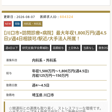
604324
更新日 :
2026-08-07
医師求人ID :
NEW
常勤
内科系・外科系
【川口市×訪問診療×病院】最大年収1,800万円(週4.5
日)/週4日相談可/駅近/大手法人所属！
週4日以下
研究支援(学会費補助)
高額給与
土日休み
当直なし
救急対応
内科系・外科系
募集科目
年収1,500万円～1,800万円(週4.5日)
給与
月給125万円～150万円
週4～4.5日
勤務日数
埼玉県 川口市
勤務地
☆関連科との連携も取り易く、ストレスフリーな環境です。
☆大手グループ法人所属で安定したご勤務が可能。