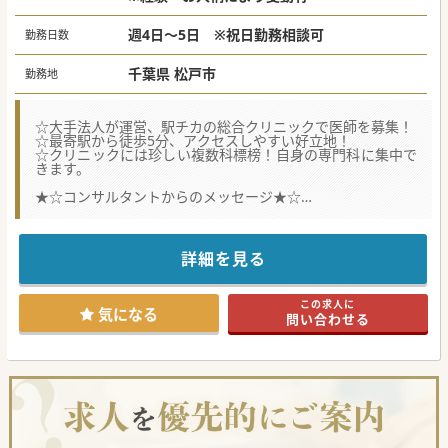
週4日～5日 ※祝日勤務相談可
勤務日数
千葉県 松戸市
勤務地
☆大手法人が運営、駅チカの総合クリニックで医師を募集！
☆最寄駅から徒歩5分、アクセスしやすい好立地！
☆クリニックには珍しい複数科標榜！自身の専門科に集中で
きます。
★☆コンサルタントからのメッセージ★☆
最寄駅から徒歩5分、複数科標榜の総合クリニックです。
院内は明るく綺麗で、ホテルのような落ち着いた空間。
都内近郊で複数のクリニックを運営する大手法人による経営
なので、
詳細を見る
安定した基盤のもと、ご勤務できます。
時短勤務も相談可能、子育て中の先生からのご応募もお待ち
しております！
この求人に
気になる
問い合わせる
#春入職可 #年度内入職可 #急募 #秋入職可