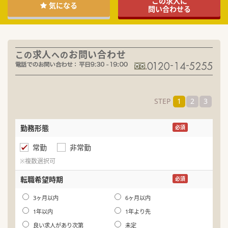
この求人に
気になる
問い合わせる
求人
お問い合わせ
この
への
STEP
1
2
3
勤務形態
名
必須
常勤
非常勤
ふ
※複数選択可
生
転職希望時期
必須
年
3ヶ月以内
6ヶ月以内
1年以内
1年より先
良い求人があり次第
未定