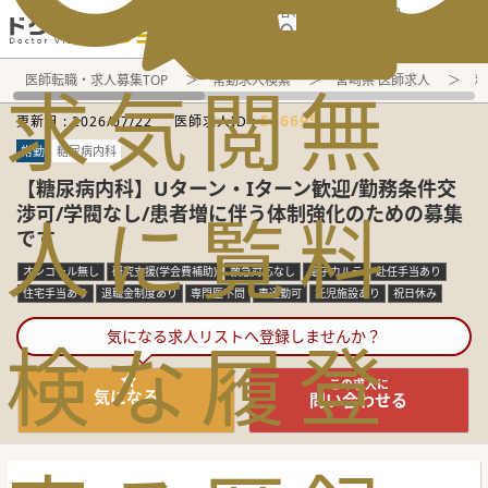
電話でのお問い合わせ：平日9:30-19:00
医師転職・求人募集TOP
常勤求人検索
宮崎県 医師求人
糖
求
気
閲
無
536695
更新日 :
2026/07/22
医師求人ID :
常勤
糖尿病内科
【糖尿病内科】Uターン・Iターン歓迎/勤務条件交
渉可/学閥なし/患者増に伴う体制強化のための募集
人
に
覧
料
です
オンコール無し
研究支援(学会費補助)
救急対応なし
電子カルテ
赴任手当あり
住宅手当あり
退職金制度あり
専門医不問
車通勤可
託児施設あり
祝日休み
気になる求人リストへ登録しませんか？
検
な
履
登
この求人に
気になる
問い合わせる