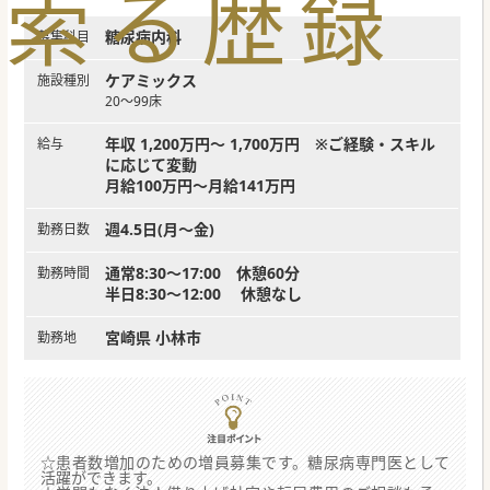
索
る
歴
録
糖尿病内科
募集科目
ケアミックス
施設種別
20～99床
年収 1,200万円～ 1,700万円 ※ご経験・スキル
給与
に応じて変動
月給100万円～月給141万円
週4.5日(月～金)
勤務日数
通常8:30～17:00 休憩60分
勤務時間
半日8:30～12:00 休憩なし
宮崎県 小林市
勤務地
☆患者数増加のための増員募集です。糖尿病専門医として
活躍ができます。