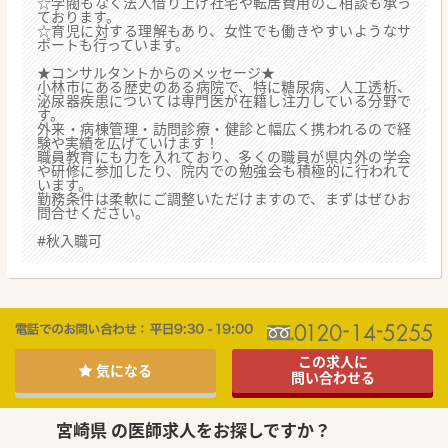
☆学閥もなく法人借り上げ社宅や転居費用のご相談も承っ
ております。
☆育児に対する理解もあり、女性でも働きやすいようなサ
ポートも行っています。
★コンサルタントからのメッセージ★
小林市にある歴史のある病院で、特に糖尿病、人工透析、
泌尿器疾患については専門医が在籍し注力している分野で
す。
外来・病棟管理・訪問診療・健診と幅広く携われるので経
験や実績を広げていけます！
職員教育にも力を入れており、多くの職員が県内外の学会
や研修に参加したり、院内での勉強会も積極的に行われて
います。
勤務条件は柔軟にご調整いただけますので、まずはぜひお
問合せください。
#秋入職可
この求人に
気になる
問い合わせる
宮崎県 の医師求人をお探しですか？