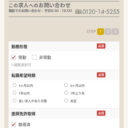
求人
お問い合わせ
この
への
STEP
1
2
3
勤務形態
名
必須
常勤
非常勤
ふ
※複数選択可
生
転職希望時期
必須
年
3ヶ月以内
6ヶ月以内
1年以内
1年より先
良い求人があり次第
未定
医師免許取得
必須
取得済