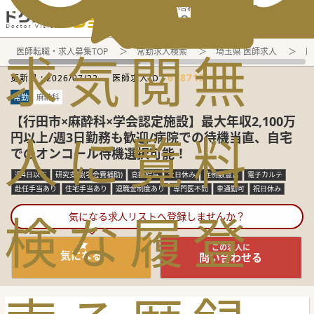
電話でのお問い合わせ：平日9:30-19:00
求
気
閲
無
医師転職・求人募集TOP
常勤求人検索
埼玉県 医師求人
麻
678713
更新日 :
2026/07/22
医師求人ID :
常勤
麻酔科
【行田市×麻酔科×学会認定施設】最大年収2,100万
人
に
覧
料
円以上/週3日勤務も歓迎/病院での待機当直、自宅
でのオンコール待機選択可能！
週4日以下
研究支援(学会費補助)
高額給与
土日休み
症例数豊富
電子カルテ
赴任手当あり
住宅手当あり
退職金制度あり
専門医不問
車通勤可
祝日休み
検
な
履
登
気になる求人リストへ登録しませんか？
この求人に
気になる
問い合わせる