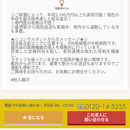
☆ご経験によって、年収2,100万円以上も実現可能！現在の
年収を最大限考慮した給与提示！
☆専門医の有無は不問！
☆最寄駅から個別送迎も実施中、県外から通勤している方
も多数。
★☆コンサルタントからのメッセージ★☆
埼玉県北部エリアに位置する、500床規模の中核病院です。
最先端の医療機器の導入を積極的に行っています。
充実した診療科目を配し、各科連携の取れた体制を構築
し、
スタッフも揃っていますので医師が働き易い環境です。
都内からJRで1本で、最寄り駅からの送迎もありますのでご
通勤も便利です。
ご興味をお持ちの方は、お気軽にお問合せください。
#秋入職可
この求人に
気になる
問い合わせる