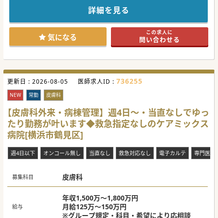
★☆コンサルタントからのメッセージ★☆
開院からおよそ30年、地域医療を支えてきた神奈川県にある
詳細を見る
大手グループ系列の地域医療支援病院です。
横浜港北エリアの二次救急病院として救急・専門医療を主体
とし、当院をハブとして、慢性期医療、
この求人に
介護サービス、各所にクリニックを展開するなど、グループ
気になる
問い合わせる
として医療・介護サービスを提供しています。
研鑽を積みたいドクターから子育て中ドクターまで、幅広い
働き方、キャリア・ライフプランが実現できます。
#春入職可 #秋入職可
736255
更新日 :
2026-08-05
医師求人ID :
NEW
常勤
皮膚科
【皮膚科外来・病棟管理】週4日～・当直なしでゆっ
たり勤務が叶います◆救急指定なしのケアミックス
病院[横浜市鶴見区]
週4日以下
オンコール無し
当直なし
救急対応なし
電子カルテ
専門医不
皮膚科
募集科目
年収1,500万～1,800万円
月給125万～150万円
給与
※グループ規定・科目・希望により応相談