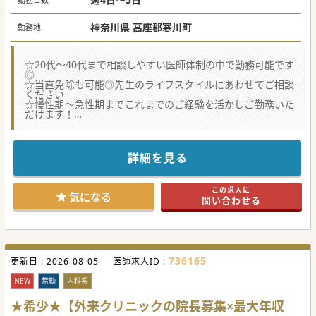
神奈川県 高座郡寒川町
勤務地
☆20代～40代まで相談しやすい医師体制の中で勤務可能です
◎
☆当直免除も可能◎先生のライフスタイルにあわせてご相談
ください
☆慢性期～急性期までこれまでのご経験を活かしご勤務いた
だけます！
★☆コンサルタントからのメッセージ★☆
幅広い疾患・年代の患者様の対応が可能です
リワークプログラムを持ち働く世代の患者様の支援も行って
詳細を見る
います。
常勤の先生も複数名おり、1人で抱えることなく仕事量の調
整も可能です。
この求人に
ぜひまずはお問い合わせください！
気になる
問い合わせる
#秋入職可
736165
更新日 :
2026-08-05
医師求人ID :
NEW
常勤
内科系
★希少★【外来クリニックの院長募集×最大年収