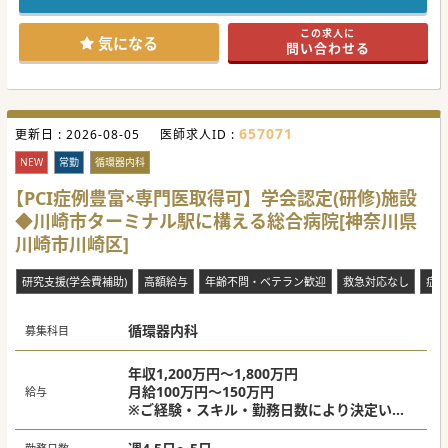
■特に脊椎・人工股・膝関節ベテラン医師も複数在籍し、若
手医師のお受け入れも積極的に行われています。
この求人に
■最寄り駅から往復シャトルバスに乗車可能です。発着場所
気になる
問い合わせる
も駅直結のビルの1階から出ています。
【医療機関情報】
■横浜市旭区を中心に、病院と複数のクリニックを運営する
法人が展開する地域密着型の病院です。
■病院としての医療機能の他、健診センター・予防医療・免
657071
更新日 :
疫療法・訪問診療など多岐に渡った業務展開を行われていま
2026-08-05
医師求人ID :
す。
■地域住民のための包括的医療実践の法人理念の基、予防医
NEW
常勤
循環器内科
療・救急医療・慢性期治療と幅広く対応されています。
【PCI症例豊富×専門医取得可】学会認定(研修)施設
【業務内容】
◆川崎市ターミナル駅に構える総合病院[神奈川県
■毎年1000名以上の新規外来患者様の診察を行う他、年間
400名ほどの新規入院患者を受け入れていらっしゃいます。
川崎市川崎区]
■人工膝・股関節の手術の他、脊椎の手術など症例も豊富か
つ柔軟に相談可能です。オペ介入に積極的な先生をお求めで
す。
研究支援(学会費補助)
高額給与
年齢不問・ベテラン歓迎
救急対応なし
症例
■駅周辺・区内は長くある団地も多く点在しており、高齢者
も多く、整形外科分野の需要も多い地域となっています。
循環器内科
#春入職可 #秋入職可
募集科目
年収1,200万円～1,800万円
月給100万円～150万円
給与
※ご経験・スキル・勤務日数により決定いた
します