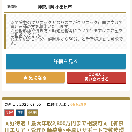
神奈川県 小田原市
勤務地
☆閉院中のクリニックとなりますがクリニック再開に向けて
管理医師の方を募集いたします。
☆勤務形態や働き方・時短勤務等についてもまずはご希望を
ご相談ください。
☆東京駅から40分、静岡駅から50分、と新幹線通勤も可能で
す。
★☆コンサルタントからのメッセージ★☆
神奈川県西部に複数の眼科や整形外科クリニックを展開して
いる法人です。
詳細を見る
一度閉院となったクリニック様ですが再開に向けて管理医師
を募集しております。
院長先生として、公私のバランスのとれる働き方が実現でき
この求人に
る環境でございます。
気になる
問い合わせる
最寄駅からも徒歩圏内立地でございます。お気兼ねなくお問
い合わせください。
#秋入職可
696280
更新日 :
2026-08-05
医師求人ID :
NEW
常勤
小児科
★好待遇！最大年収2,800万円まで相談可★【神奈
川エリア・管理医師募集×手厚いサポートで勤務環