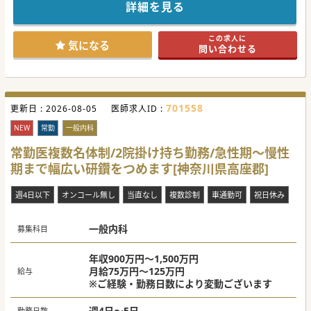
リワークプログラムを持ち働く世代の患者様の支援も行って
詳細を見る
います。
常勤の先生も複数名おり、1人で抱えることなく仕事量の調
整も可能です。
この求人に
ぜひまずはお問い合わせください！
気になる
問い合わせる
#秋入職可
701558
更新日 :
2026-08-05
医師求人ID :
NEW
常勤
一般内科
常勤医複数名体制/2院掛け持ち勤務/急性期～慢性
期まで幅広い研鑽をつめます[神奈川県高座郡]
週4日以下
オンコール無し
当直なし
複数診制
車通勤可
祝日休み
一般内科
募集科目
年収900万円～1,500万円
月給75万円～125万円
給与
※ご経験・勤務日数により変動ございます
週4日～5日
勤務日数