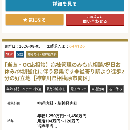
クリニック・4つの老健施設を持つ大手グループ運営の病院
詳細を見る
です。
■日本リハビリテーション医学会研修施設、NST稼動認定施
設として、リハビリ計画を基もとに在宅・社会復帰を後押し
この求人に
されています。
気になる
問い合わせる
■2023年に104床の増床を行い、回リハ病棟、地域包括ケア
病棟、緩和ケア病棟の3つの病棟で合計230床となりました。
【職場環境や雰囲気】
■当直や夜間オンコールはございません。オンオフはっきり
した働き方が実現可能ですのでプライベート重視の先生にも
644126
更新日 :
お勧めです。
2026-08-05
医師求人ID :
■院内には託児所も完備しており、子育て中の先生も積極的
にお受け入れをされております。
NEW
常勤
神経内科・脳神経内科
■近年では新路線も開通・各線の乗り入れが開始されるな
ど、県内の先生はもちろんのこと、都内からのアクセスも至
【当直・OC応相談】病棟管理のみも応相談/祝日お
便な立地です。
休み/体制強化に伴う募集です◆最寄り駅より徒歩2
【業務内容】
分の好立地［神奈川県相模原市南区］
■患者様の疾患割合として、脳血管疾患:約65％、運動器疾
患:約34％、廃用症候群:約1％の割合となっております。
■約50名のPT、約30名のOT、約10名のSTが在籍。患者様ご
年齢不問・ベテラン歓迎
救急対応なし
電子カルテ
車通勤可
祝日休み
との適切なリハビリ提供に努められています。
■入院および外来ともに「グループ訓練」は行わず、マンツ
ーマンで対応する「個別訓練」を実施されております。
神経内科・脳神経内科
募集科目
#年度内入職可 #秋入職可
年収1,250万円～1,450万円
月給104万円～120万円
給与
当直手当