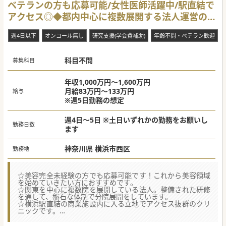
ベテランの方も応募可能/女性医師活躍中/駅直結で
アクセス◎◆都内中心に複数展開する法人運営の美
容皮膚科クリニック
週4日以下
オンコール無し
研究支援(学会費補助)
年齢不問・ベテラン歓迎
科目不問
募集科目
年収1,000万円～1,600万円
月給83万円～133万円
給与
※週5日勤務の想定
週4日～5日 ※土日いずれかの勤務をお願いし
勤務日数
ます
神奈川県 横浜市西区
勤務地
☆美容完全未経験の方でも応募可能です！これから美容領域
を始めていきたい方におすすめです。
☆関東を中心に複数院を展開している法人。整備された研修
を通して、盤石な体制で分院展開をしています。
☆横浜駅直結の商業施設内に入る立地でアクセス抜群のクリ
ニックです。
【医療機関情報】