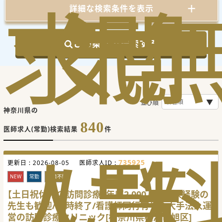
求
気
閲
詳細な検索条件を表示
この条件で検索する
並び順
神奈川県の
840
医師求人(常勤)検索結果
件
人
に
覧
735925
更新日 :
2026-08-05
医師求人ID :
NEW
常勤
科目不問
【土日祝休みの訪問診療×年収2,000万超】未経験の
先生も歓迎/17時終了/看護師同行有り◆大手法人運
営の訪問診療クリニック[神奈川県横浜市旭区]