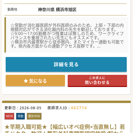
神奈川県 横浜市旭区
勤務地
☆常勤が消化器医師が外科医師のみのため、上部・下部の内
視鏡対応ができる消化器内科の先生を歓迎しております。
☆9:00～17:00勤務かつ残業ほぼ無しのため、ワークライフ
バランスを重視されたい先生にもオススメです。
☆横浜市内最寄駅から徒歩圏内、またマイカー通勤も可能で
す。県内各方面からの通勤アクセス抜群です。
【具体的な業務内容】
■上部・下部の内視鏡検査をメイン業務とし、週に2コマか
ら3コマ程度の一般外来および10名程度の病棟管理を担当い
詳細を見る
ただきます。
■内視鏡検査は年間7,500件弱の実績を誇り、ポリペクトミ
ーやEMRへの対応のほか、希望によりERCPにも従事可能で
この求人に
す。
気になる
問い合わせる
■二次救急の指定を受けておりますが、重症患者は近隣の専
門病院へ転送するため、落ち着いて日々の診療に向き合うこ
とができます。
【募集背景】
■消化器内科の常勤医が不足しており、外科医師が内視鏡を
662714
更新日 :
兼務しているため、内科的視点から診療を担う方を求めてい
2026-08-05
医師求人ID :
ます。
■地域ニーズの拡大に伴い、消化器内視鏡体制をより一層強
NEW
常勤
整形外科
化し、将来の病院運営を支えていただける先生を希望してい
ます。
★早期入職可能★【幅広いオペ症例×当直無し】若
■予防医療から介護まで一貫して提供するグループの中核と