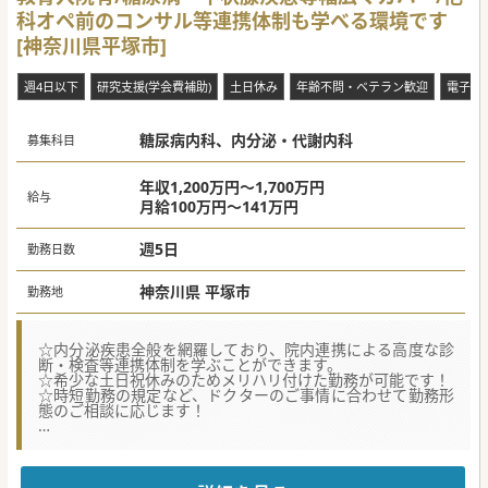
科オペ前のコンサル等連携体制も学べる環境です
[神奈川県平塚市]
週4日以下
研究支援(学会費補助)
土日休み
年齢不問・ベテラン歓迎
電子カ
糖尿病内科、内分泌・代謝内科
募集科目
年収1,200万円～1,700万円
給与
月給100万円～141万円
週5日
勤務日数
神奈川県 平塚市
勤務地
☆内分泌疾患全般を網羅しており、院内連携による高度な診
断・検査等連携体制を学ぶことができます。
☆希少な土日祝休みのためメリハリ付けた勤務が可能です！
☆時短勤務の規定など、ドクターのご事情に合わせて勤務形
態のご相談に応じます！
★☆コンサルタントからのメッセージ★☆
公立病院でのご勤務です。
土日祝休みでメリハリをつけた勤務が可能です！
糖尿病教育入院を行っていることや透析予防指導を行ってお