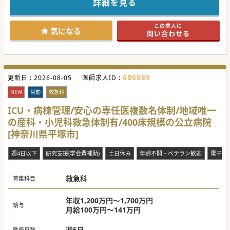
詳細を見る
り
患者指導スキルまでしっかり身に着けることができます！
この求人に
#秋入職可
気になる
問い合わせる
686989
更新日 :
2026-08-05
医師求人ID :
NEW
常勤
救急科
ICU・病棟管理/安心の専任医複数名体制/地域唯一
の産科・小児科救急体制有/400床規模の公立病院
[神奈川県平塚市]
週4日以下
研究支援(学会費補助)
土日休み
年齢不問・ベテラン歓迎
電子カ
救急科
募集科目
年収1,200万円～1,700万円
給与
月給100万円～141万円
週5日
勤務日数