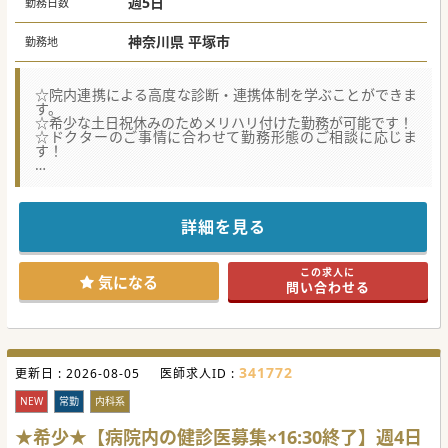
週5日
勤務日数
神奈川県 平塚市
勤務地
☆院内連携による高度な診断・連携体制を学ぶことができま
す。
☆希少な土日祝休みのためメリハリ付けた勤務が可能です！
☆ドクターのご事情に合わせて勤務形態のご相談に応じま
す！
★☆コンサルタントからのメッセージ★☆
希少な公立病院でのご勤務です。
土日祝休みでメリハリをつけた勤務が可能です！
ぜひお問い合わせください♪
詳細を見る
この求人に
気になる
問い合わせる
341772
更新日 :
2026-08-05
医師求人ID :
NEW
常勤
内科系
★希少★【病院内の健診医募集×16:30終了】週4日