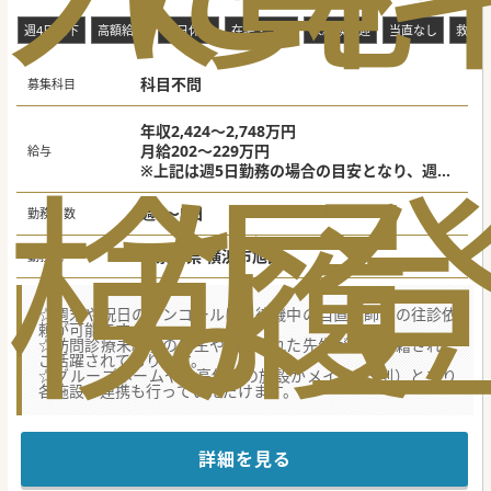
週4日以下
高額給与
土日休み
在宅・訪問
未経験歓迎
当直なし
救急
科目不問
募集科目
年収2,424～2,748万円
月給202～229万円
給与
検
な
履
※上記は週5日勤務の場合の目安となり、週4
日勤務の場合は按分となります。
※医師免許取得経過年数に応じて基本給が決
週4～5日
勤務日数
定いたします。
※オンコール手当別途支給がございます
神奈川県 横浜市旭区
勤務地
☆週末や祝日のオンコールは、待機中の当直医師への往診依
頼が可能です。
☆訪問診療未経験の先生や転科された先生が多く在籍され、
ご活躍されております。
☆グループホームやサ高住等の施設がメイン（9割）となり
各施設の連携も行っていただけます。
【職場環境と雰囲気】
■精神科や皮膚科の非常勤医師が在籍しているため、専門外
の症例についても気軽に他科コンサルテーションが行える環
詳細を見る
境です。
■訪問診療が未経験の先生や転科をされた先生も多く在籍し