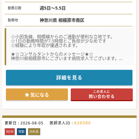
平日：55,000円、土曜（日当直）90,000円、
日祝（日当直）110,000円
週5日～5.5日
勤務日数
オンコール手当
神奈川県 相模原市南区
勤務地
☆小田急線、相模線からのご通勤が便利な立地です。
☆1日の勤務時間が7.5時間とご負担が少なめです
☆経験により年収が優遇されます。
★☆コンサルタントからのメッセージ★☆
神奈川県相模原市にございます病院求人でございます。
体制強化を図るため研鑽を積みたい先生やキャリアアップを
お考えの先生などにおすすめです。
是非、ご検討くださいませ。
詳細を見る
#春入職可
この求人に
気になる
問い合わせる
626580
更新日 :
2026-08-05
医師求人ID :
NEW
常勤
内科系