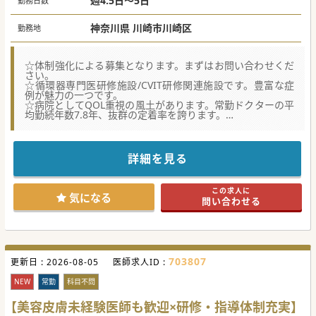
週4.5日～5日
勤務日数
神奈川県 川崎市川崎区
勤務地
☆体制強化による募集となります。まずはお問い合わせくだ
さい。
☆循環器専門医研修施設/CVIT研修関連施設です。豊富な症
例が魅力の一つです。
☆病院としてQOL重視の風土があります。常勤ドクターの平
均勤続年数7.8年、抜群の定着率を誇ります。
★☆コンサルタントからのメッセージ★☆
周辺に複数の急性期病院が点在する地域にて各科専門性を高
め、独自性を確立してきた総合病院です。
詳細を見る
上記地域性により、急性期病院でありながら「メリハリのあ
る働き方」を推奨し、そして実現しております。
一方で各科ベテランドクターが在籍しているので、多くの経
この求人に
験と症例を積むことが可能です。
気になる
問い合わせる
また最寄駅が神奈川主要ターミナル駅で、神奈川・東京など
各方面からの通勤アクセスが抜群です。
#春入職可
703807
更新日 :
2026-08-05
医師求人ID :
NEW
常勤
科目不問
【美容皮膚未経験医師も歓迎×研修・指導体制充実】