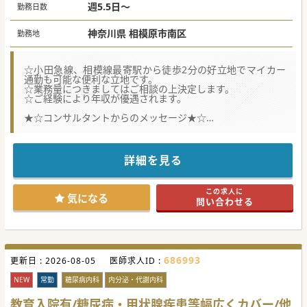
日祝（日当直）110,000円
週5.5日～
勤務日数
オンコール手当
神奈川県 相模原市南区
勤務地
☆小田急線、相模線最寄駅から徒歩2分の好立地でマイカー
通勤も可能な便利な立地です。
☆業務量につきましてはご相談の上決定します。
☆ご経験により年収が優遇されます。
★☆コンサルタントからのメッセージ★☆
神奈川県相模原市にございます病院求人でございます。
欠員のため体制強化を図るため研鑽を積みたい先生や
キャリアアップをお考えの先生におすすめです。
是非、ご検討くださいませ。
詳細を見る
#春入職可
#秋入職可
この求人に
気になる
問い合わせる
686993
更新日 :
2026-08-05
医師求人ID :
NEW
常勤
糖尿病内科
内分泌・代謝内科
教育入院有/糖尿病・甲状腺疾患等幅広くカバー/他