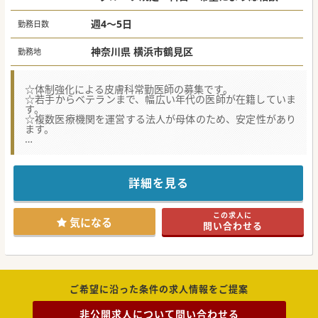
週4～5日
勤務日数
神奈川県 横浜市鶴見区
勤務地
☆体制強化による皮膚科常勤医師の募集です。
☆若手からベテランまで、幅広い年代の医師が在籍していま
す。
☆複数医療機関を運営する法人が母体のため、安定性があり
ます。
★☆コンサルタントからのメッセージ★☆
神奈川県を中心に複数の医療機関を展開するグループです
が、
それぞれ地域に根差した医療を提供しております。
詳細を見る
大きな組織ではありますが、しがらみも無く働き易い環境で
す。
少しでもご興味をお持ちいただけましたら、お気軽にお問い
この求人に
合わせくださいませ。
気になる
問い合わせる
ご希望に沿った条件の求人情報をご提案
非公開求人について問い合わせる