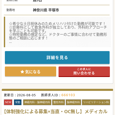
神奈川県 平塚市
勤務地
☆希少な土日祝休みのためメリハリ付けた勤務が可能です！
☆診療科として救急外科が独立しており、外科的アプローチ
を学ぶことも可能です。
☆時短勤務の規定など、ドクターのご事情に合わせて勤務形
態のご相談に応じます！
★☆コンサルタントからのメッセージ★☆
域で唯一、産科・小児科の二次救急当番を担っています。
小児・周産期領域の救急医療に携わることで、
より幅広い救急疾患に対応できる専門性を身につけることが
詳細を見る
可能です。
長く業務をできる環境として、子育て中ならば時短勤務や嘱
託勤務に
この求人に
変更などご希望に応じて勤務体系を変更可能です！
気になる
問い合わせる
#秋入職可
666103
更新日 :
2026-08-05
医師求人ID :
NEW
常勤
神経内科・脳神経内科
整形外科
脳神経外科
リハビリテーション科
【体制強化による募集×当直・OC無し】メディカル