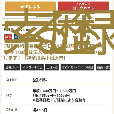
索
る
歴
ており、新しい分野へ挑戦しやすい温かな風土が根付いてい
この求人に
ます。
気になる
問い合わせる
■最寄の希望ヶ丘駅から徒歩7分という抜群の立地に加え、
車通勤も可能であり神奈川県内からの移動も非常にスムーズ
です。
【具体的な業務内容】
■施設診療をメインに個人宅も含めた訪問診療を担当し、看
709008
更新日 :
護師やドライバーが同行するため移動中の負担も最小限に抑
2026-08-05
医師求人ID :
えられます。
■内科全般の対応から膀胱留置カテーテルや胃瘻の管理ま
NEW
常勤
整形外科
で、地域に根差した幅広い医療提供と適切な健康管理を担っ
て頂きます。
【整形外科院長職】平日週4日勤務可/新幹線利用も
■オンコールの一次受けは看護師が行う体制が整っており、
可能◎/経営は法人が対応のため診療に集中いただ
夜間や休日の往診は当直医への依頼も可能なため負担が軽減
されます。
けます！［神奈川県小田原市］
【具体的な医療機関情報】
■管理施設への訪問が全体の約9割を占めているため、効率
週4日以下
オンコール無し
土日休み
年齢不問・ベテラン歓迎
院長・施設長
的なスケジュール管理に基づいた安定的な診療継続が可能と
なります。
■電子カルテにはモバカルネットを採用しており、外出先で
整形外科
もスムーズな情報共有や事務作業が行えるIT環境を完備して
募集科目
います。
■週4日以下の勤務相談や専門医資格の有無を問わない柔軟
な採用を行っており、ベテランから若手まで幅広く歓迎する
年収1,600万円～1,800万円
方針です。
月給133万円～166万円
給与
※勤務日数・ご経験により変動有
#春入職可
週4～5日
勤務日数