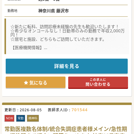
神奈川県 藤沢市
勤務地
☆新たに転科、訪問診療未経験の先生も歓迎いたします！
☆希少なオンコールなし！日勤帯のみの勤務で年収2,000万
円！
☆居宅と施設、どちらもご訪問していただきます。
【医療機関情報】
■法人の理念として、地域に密着し手厚く在宅医療を行うた
め、同じ地域にクリニックを2施設を展開して運営しており
ます。
■またこのクリニックでは、外来、訪問診療を行い収益を上
詳細を見る
げており、患者様は増加傾向のため、経営が安定しておりま
す。
■トップダウンな様子はなく、意見を伝えやすい環境です。
この求人に
医師、看護師、他スタッフが一つのチームとして成り立って
気になる
問い合わせる
います。
【職場環境】
■近年、医療事務は同行するケースが増えている中で、看護
師が同行するためサポート体制が手厚く働きやすいと感じて
いただいております。
701544
更新日 :
■最寄り駅から少し距離がございますが、送迎があるため電
2026-08-05
医師求人ID :
車通勤をご希望の先生にもおすすめです。車でご通勤される
際は、高速代が別途支給されます。
NEW
常勤
精神科
■患者、地域を知り尽くした看護師が診療をサポート、また
地域連携も近隣の複数の病院と連携をとっているため、速や
常勤医複数名体制/統合失調症患者様メイン/急性期
かな対応が可能です。