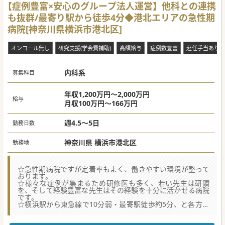
【症例豊富×安心のグループ法人運営】他科との連携
も抜群/最寄り駅から徒歩4分◆港北エリアの急性期
病院[神奈川県横浜市港北区]
オンコール無し
研究支援(学会費補助)
高額給与
症例数豊富
赴任手当あり
内科系
募集科目
年収1,200万円～2,000万円
給与
月収100万円～166万円
週4.5～5日
勤務日数
神奈川県 横浜市港北区
勤務地
☆急性期病院ですが定着率もよく、働きやすい環境が整って
おります。
☆様々な症例が集まるため研修医も多く、若い先生は研鑽
を、そして経験豊富な先生はその経験を十分に活かせる病院
です。
☆横浜駅から東急線で10分弱・最寄駅徒歩約5分、と各方面
からの通勤アクセスも抜群です。