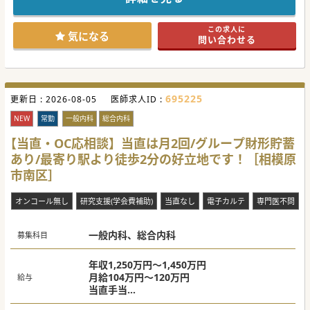
国最大規模を誇る、ノウハウ整う大手法人のクリニックで
す。
■複数の勤務形態の医師と非常勤医師を配置する事で、土日
この求人に
祝・年末年始も開院。地域の患者様への貢献に努められてい
気になる
問い合わせる
ます。
■できるだけ医師の手間も省き、患者様をお待たせしない取
り組みとして、DX化の推進にも積極的な法人です。
【職場環境や雰囲気】
■30代の先生からベテランの先生まで応募可能！全国各院で
695225
更新日 :
若手ドクターも多数ご活躍中です。
2026-08-05
医師求人ID :
■法人内の医師男女比は5:5！シフト調整は選任のドクター
サポート室にて迅速にご対応をいただけます。
NEW
常勤
一般内科
総合内科
■自社内のMacBookを利用した電子カルテを開発。患者様に
はＷebでの事前問診を行い予約をいただきます。
【当直・OC応相談】当直は月2回/グループ財形貯蓄
■神奈川県エリアにて管理医師としてご就任可能な先生を積
あり/最寄り駅より徒歩2分の好立地です！［相模原
極募集！ご自宅エリア考慮しての勤務地ご相談も可能です。
市南区］
【やりがい】
■管理医師による医師会業務などもご経験可能！開院前の内
覧会実施など貴重な機会に多く携わることが出来ます。
オンコール無し
研究支援(学会費補助)
当直なし
電子カルテ
専門医不問
■経営・運営面や、スタッフの教育面などについては、バッ
クオフィスの手厚いサポートが有り、慎重に集中することが
できます。
一般内科、総合内科
■管理医師となる先生には勤務医の先生に比べ、プラス300
募集科目
～500万円程の管理医師手当の支給が含まれております。
#春入職可 #秋入職可
年収1,250万円～1,450万円
月給104万円～120万円
給与
当直手当
平日：55,000円、土曜（日当直）90,000円、