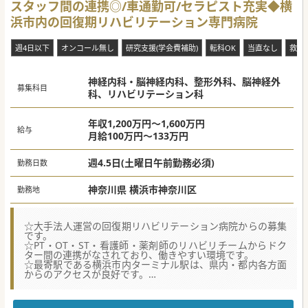
スタッフ間の連携◎/車通勤可/セラピスト充実◆横
浜市内の回復期リハビリテーション専門病院
週4日以下
オンコール無し
研究支援(学会費補助)
転科OK
当直なし
救急
神経内科・脳神経内科、整形外科、脳神経外
募集科目
科、リハビリテーション科
年収1,200万円～1,600万円
給与
月給100万円～133万円
週4.5日(土曜日午前勤務必須)
勤務日数
神奈川県 横浜市神奈川区
勤務地
☆大手法人運営の回復期リハビリテーション病院からの募集
です。
☆PT・OT・ST・看護師・薬剤師のリハビリチームからドク
ター間の連携がなされており、働きやすい環境です。
☆最寄駅である横浜市内ターミナル駅は、県内・都内各方面
からのアクセスが良好です。
【医療機関情報】
■神奈川県を中心に関東圏で合計5法人・6つの病院、9つの