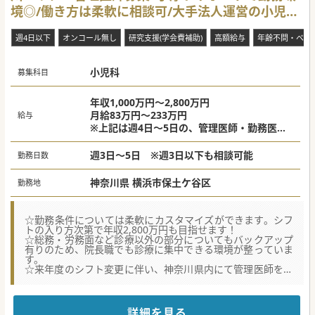
境◎/働き方は柔軟に相談可/大手法人運営の小児科
クリニック
週4日以下
オンコール無し
研究支援(学会費補助)
高額給与
年齢不問・ベテ
小児科
募集科目
年収1,000万円～2,800万円
月給83万円～233万円
給与
※上記は週4日～5日の、管理医師・勤務医師
の給与目安です。
※週3日の場合は、年収1,000万円～相談可。
週3日～5日 ※週3日以下も相談可能
勤務日数
※専門医・スキル・お人柄により、面接の上
決定いたします。
神奈川県 横浜市保土ケ谷区
勤務地
☆勤務条件については柔軟にカスタマイズができます。シフ
トの入り方次第で年収2,800万円も目指せます！
☆総務・労務面など診療以外の部分についてもバックアップ
有りのため、院長職でも診療に集中できる環境が整っていま
す。
☆来年度のシフト変更に伴い、神奈川県内にて管理医師を積
極募集中！ご就任いただくエリアについても相談可能です。
【医療機関情報】
■1都3件を中心に近年は関西地方にも進出！小児分野では全
詳細を見る