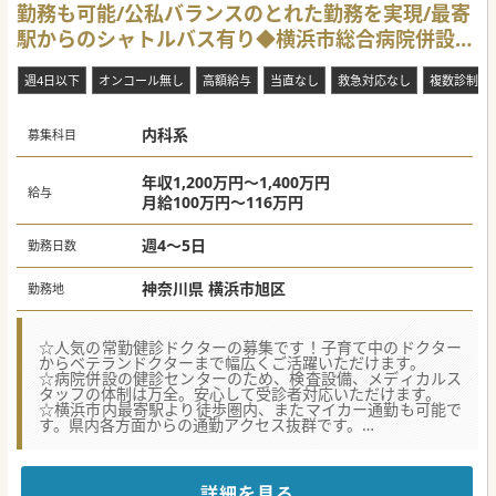
勤務も可能/公私バランスのとれた勤務を実現/最寄
駅からのシャトルバス有り◆横浜市総合病院併設の
健診センター
週4日以下
オンコール無し
高額給与
当直なし
救急対応なし
複数診制
内科系
募集科目
年収1,200万円～1,400万円
給与
月給100万円～116万円
週4～5日
勤務日数
神奈川県 横浜市旭区
勤務地
☆人気の常勤健診ドクターの募集です！子育て中のドクター
からベテランドクターまで幅広くご活躍いただけます。
☆病院併設の健診センターのため、検査設備、メディカルス
タッフの体制は万全。安心して受診者対応いただけます。
☆横浜市内最寄駅より徒歩圏内、またマイカー通勤も可能で
す。県内各方面からの通勤アクセス抜群です。
★☆コンサルタントからのメッセージ★☆
同法人急性期病院内に健診センターとして開設以来およそ25
年、予防医学の最前線として
詳細を見る