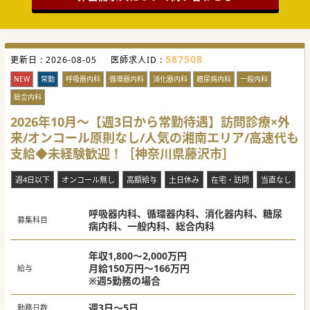
587508
更新日 :
2026-08-05
医師求人ID :
NEW
常勤
呼吸器内科
循環器内科
消化器内科
糖尿病内科
一般内科
総合内科
2026年10月～【週3日から常勤待遇】訪問診療×外
来/オンコール原則なし/人気の湘南エリア/高速代も
支給◆未経験歓迎！［神奈川県藤沢市］
週4日以下
オンコール無し
高額給与
土日休み
在宅・訪問
当直なし
呼吸器内科、循環器内科、消化器内科、糖尿
募集科目
病内科、一般内科、総合内科
年収1,800～2,000万円
月給150万円～166万円
給与
※週5勤務の場合
週3日～5日
勤務日数