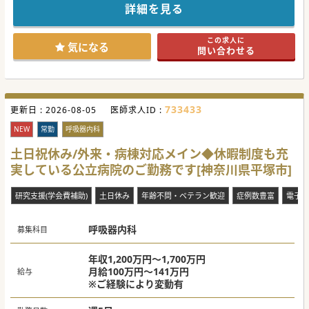
川崎市・横浜市に訪問診療クリニックを複数展開する法人が
詳細を見る
運営する外来診療を行うクリニックです。
同駅近くの本院では訪問診療を兼ねてから行われており、
地域の患者様からのニーズを受け、当クリニックを立ち上げ
この求人に
られております。
気になる
問い合わせる
院長はじめ看護師やスタッフもお若い方が多く活気があり、
日々良質な医療の提供を目指しているクリニックです。
アクセスとしても最寄駅から徒歩5分と通勤面も負担なく通
いやすい立地となっています。
733433
更新日 :
2026-08-05
医師求人ID :
NEW
常勤
呼吸器内科
土日祝休み/外来・病棟対応メイン◆休暇制度も充
実している公立病院のご勤務です[神奈川県平塚市]
研究支援(学会費補助)
土日休み
年齢不問・ベテラン歓迎
症例数豊富
電子カ
呼吸器内科
募集科目
年収1,200万円～1,700万円
月給100万円～141万円
給与
※ご経験により変動有