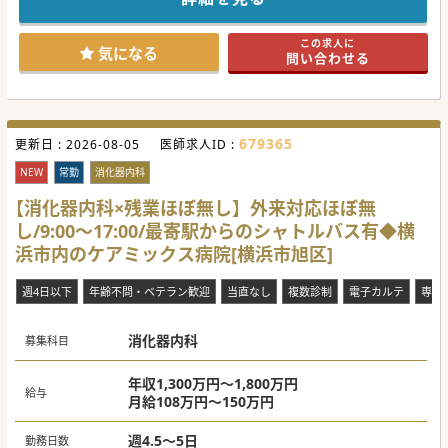
地域住民等の疾病疾患の未然防止、進行防止、再発防止に努
めてきております。
最新のCT、MRI、内視鏡、骨密度測定器、マンモグラフィー
この求人に
を配備し、迅速且つ正確な
気になる
問い合わせる
二次検査、精密検査に対応しております。ドクターに限ら
ず、看護師など各スタッフも
有給取得率の高さ、育児との両立など“働き方”を追及し、定
着率も高い病院内健診センターです。
679365
更新日 :
#春入職可 #秋入職可
2026-08-05
医師求人ID :
NEW
常勤
消化器内科
【消化器内科×残業ほぼ無し】外来対応ほぼ無
し/9:00～17:00/最寄駅からのシャトルバス有◆横
浜市内のケアミックス病院[横浜市旭区]
週4日以下
年齢不問・ベテラン歓迎
当直なし
複数診制
電子カルテ
専門
消化器内科
募集科目
年収1,300万円～1,800万円
給与
月給108万円～150万円
週4.5～5日
勤務日数