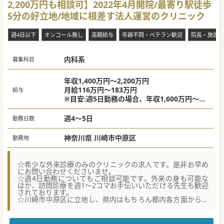
2,200万円も相談可】2022年4月開院/最寄り駅徒歩
5分の好立地/地域に根差す法人運営のクリニック
週4日以下
オンコール無し
高額給与
年齢不問・ベテラン歓迎
院長・施設長
内科系
募集科目
年収1,400万円～2,200万円
月給116万円～183万円
給与
※目安:週5日勤務の場合、年収1,600万円～2,
200万円
週4～5日
勤務日数
神奈川県 川崎市中原区
勤務地
☆希少な外来診療のみのクリニックの求人です。是非お早め
にお問い合わせくださいませ。
☆週4日勤務についてもご相談可能です。外来の身も可能な
ほか、訪問診療を週1～2コマお手伝いいただける先生も歓迎
されております。
☆川崎市中原区に立地し、県内はもちろん都内各方面から通
勤可能です。
★☆コンサルタントからのメッセージ★☆