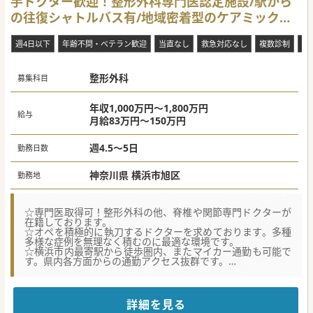
手ドクター歓迎！整形外科専門医認定施設/駅から
して、内科診療の質を向上させるために募集をしておりま
す。
の往復シャトルバス有/地域密着型のケアミックス
【具体的な医療機関情報】
病院
■横浜市内の最寄駅から徒歩圏内に位置しており、シャトル
週4日以下
年齢不問・ベテラン歓迎
当直なし
救急対応なし
複数診制
症
バスの運行やマイカー通勤も可能であるため、通勤の利便性
は抜群です。
■約35年以上にわたり地域密着型の包括ケアを実践してお
整形外科
り、新館を中心とした充実のハード面と、美味しい病院食も
募集科目
評判です。
■院長は整形外科が専門で非常に朗らかな人柄であり、他科
の医師や紹介会社スタッフに対しても常に誠実かつ丁寧に接
年収1,000万円～1,800万円
給与
されます。
月給83万円～150万円
#秋入職可
週4.5～5日
勤務日数
神奈川県 横浜市旭区
勤務地
☆専門医取得可！整形外科の他、脊椎や関節専門ドクターが
在籍しております。
☆オペを積極的に執刀するドクターを求めております。多種
多様な症例を無理なく積むのに最適な環境です。
☆横浜市内最寄駅から徒歩圏内、またマイカー通勤も可能で
す。県内各方面からの通勤アクセス抜群です。
【職場環境と雰囲気】
■駅から徒歩圏内にある法人運営の保育室の利用も可能で
す。時短勤務など、子育て中の先生の理解・サポートも手厚
詳細を見る
い環境です。