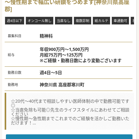
～慢性期まで幅広い研鑽をつめます[神奈川県高座
【やりがい】
郡]
■訪問先の割合は、居宅の方が多く、1日12名程度の訪問が
ございます。施設の場合は、半日20～30名程度です。
■訪問診療が未経験も安心していただけるよう、系列クリニ
週4日以下
オンコール無し
当直なし
複数診制
紙カルテ
車通勤可
祝
ックの院長や在籍医師から受けることができる教育サポート
があります。
■患者様の情報は、看護師が常に把握しているため、連携を
精神科
取りながらご対応いただくことでスムーズにご対応いただけ
募集科目
ます。
年収900万円～1,500万円
#秋入職可
月給75万円～125万円
給与
※ご経験・勤務日数により変動ございます
週4日～5日
勤務日数
神奈川県 高座郡寒川町
勤務地
☆20代～40代まで相談しやすい医師体制の中で勤務可能です
◎
☆当直免除も可能◎先生のライフスタイルにあわせてご相談
ください
☆慢性期～急性期までこれまでのご経験を活かしご勤務いた
だけます！
★☆コンサルタントからのメッセージ★☆
幅広い疾患・年代の患者様の対応が可能です