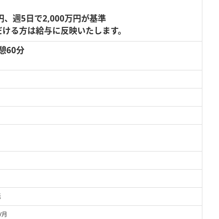
万円、週5日で2,000万円が基準
だける方は給与に反映いたします。
休憩60分
無
/月