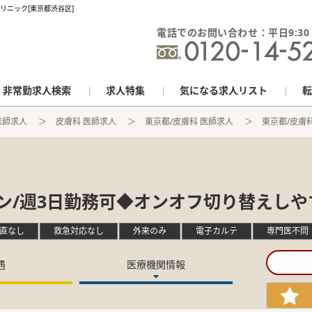
リニック[東京都渋谷区]
電話でのお問い合わせ：平日9:30 - 
非常勤求人検索
求人特集
気になる求人リスト
転
医師求人
皮膚科 医師求人
東京都/皮膚科 医師求人
東京都/皮膚科
ン/週3日勤務可◆オンオフ切り替えしや
直なし
救急対応なし
外来のみ
電子カルテ
専門医不問
遇
医療機関情報