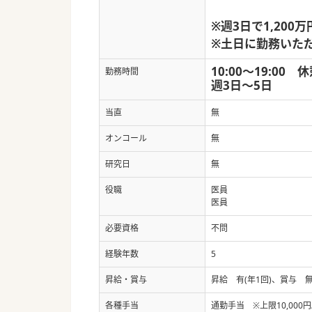
※週3日で1,200
※土日に勤務いた
10:00～19:00 
勤務時間
週3日～5日
当直
無
オンコール
無
研究日
無
役職
医員
医員
必要資格
不問
経験年数
5
昇給・賞与
昇給 有(年1回)、賞与 
各種手当
通勤手当 ※上限10,000円