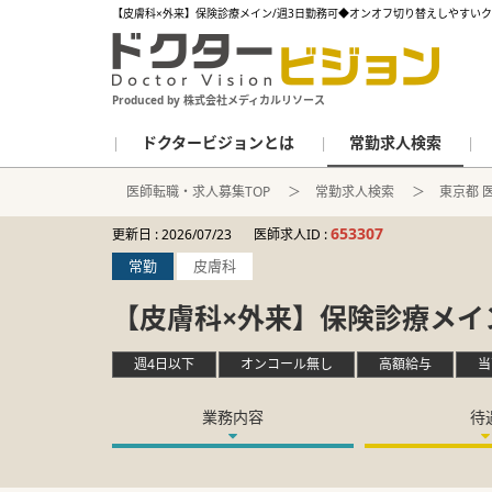
【皮膚科×外来】保険診療メイン/週3日勤務可◆オンオフ切り替えしやすいク
Produced by 株式会社メディカルリソース
ドクタービジョンとは
常勤求人検索
医師転職・求人募集TOP
常勤求人検索
東京都 
653307
更新日 :
2026/07/23
医師求人ID :
常勤
皮膚科
【皮膚科×外来】保険診療メイ
週4日以下
オンコール無し
高額給与
当
業務内容
待