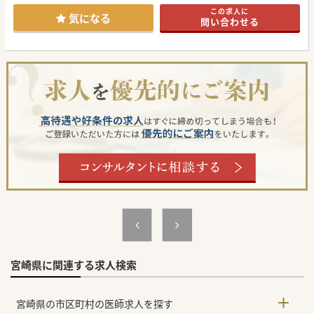
取り組みに注力をしている特徴もございます。
この求人に
最寄りICからお車で約5分、宮崎市中心部からお車で約45分
気になる
問い合わせる
と通勤アクセスも良好！
ご興味ございましたらまずはお問合せくださいませ。
#秋入職可
宮崎県に関連する求人検索
宮崎県の市区町村の医師求人を探す