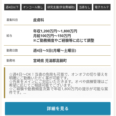
週4日以下
オンコール無し
研究支援(学会費補助)
当直なし
電子カルテ
皮膚科
募集科目
年収1,200万円～1,800万円
月給100万円～150万円
給与
※ご勤務頻度やご経験等に応じて調整
週4日～5日(月曜～土曜日)
勤務日数
宮崎県 児湯郡高鍋町
勤務地
☆週4日～OK！当直の免除も可能で、オンオフの切り替えを
明確にご勤務いただく事が可能です。
☆外来をメインにご対応いただきます。オペや病棟管理はご
希望に応じてご相談可能でございます。
☆ご経験や勤務頻度次第で年収1,800万円の提示が可能な案
件です。
★☆コンサルタントからのメッセージ★☆
児湯郡のケアミックス病院での皮膚科常勤医師募集です。
基本、残業はほとんどなくメリハリを持ってご勤務いただく
詳細を見る
事が可能です。
チーム医療を大切に、科目の垣根を超えた医療サービスへの