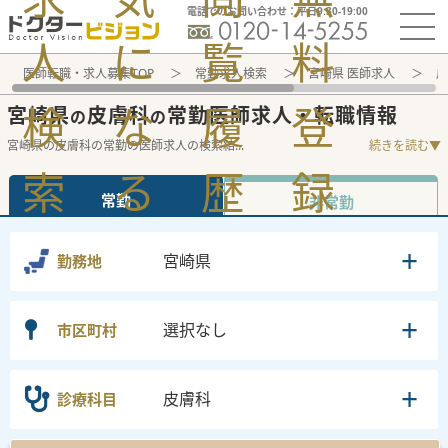
電話でのお問い合わせ：平日9:30-19:00
人
に
覧
料
医師転職・求人募集TOP
常勤求人検索
宮崎県 医師求人
皮
検
な
履
登
宮崎県
皮膚科
常勤医師求人・転職情報
の
の
宮崎県の皮膚科の常勤の医師求人の検索結
...
続きを読む▼
索
る
歴
録
常勤
非常勤
宮崎県
勤務地
選択なし
市区町村
皮膚科
診療科目