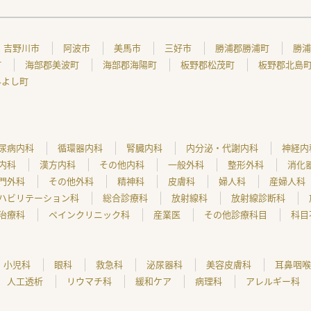
吉野川市
阿波市
美馬市
三好市
勝浦郡勝浦町
勝浦
町
海部郡美波町
海部郡海陽町
板野郡松茂町
板野郡北島
みよし町
尿病内科
循環器内科
腎臓内科
内分泌・代謝内科
神経内
内科
漢方内科
その他内科
一般外科
整形外科
消化
門外科
その他外科
精神科
皮膚科
婦人科
産婦人科
ハビリテーション科
総合診療科
放射線科
放射線診断科
治療科
ペインクリニック科
産業医
その他診療科目
科目
小児科
眼科
救急科
泌尿器科
美容皮膚科
耳鼻咽喉
人工透析
リウマチ科
緩和ケア
病理科
アレルギー科