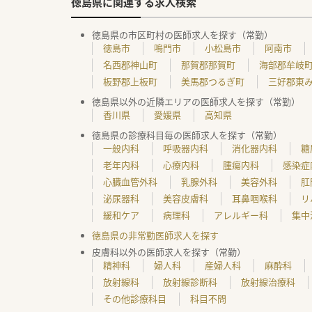
徳島県に関連する求人検索
徳島県の市区町村の医師求人を探す（常勤）
徳島市
鳴門市
小松島市
阿南市
名西郡神山町
那賀郡那賀町
海部郡牟岐
板野郡上板町
美馬郡つるぎ町
三好郡東
徳島県以外の近隣エリアの医師求人を探す（常勤）
香川県
愛媛県
高知県
徳島県の診療科目毎の医師求人を探す（常勤）
一般内科
呼吸器内科
消化器内科
糖
老年内科
心療内科
腫瘍内科
感染症
心臓血管外科
乳腺外科
美容外科
肛
泌尿器科
美容皮膚科
耳鼻咽喉科
リ
緩和ケア
病理科
アレルギー科
集中
徳島県の非常勤医師求人を探す
皮膚科以外の医師求人を探す（常勤）
精神科
婦人科
産婦人科
麻酔科
放射線科
放射線診断科
放射線治療科
その他診療科目
科目不問