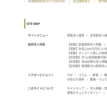
車通勤便利(ICから10分以内)
託児施設あり
専門医
SITE MAP
サイトメニュー
常勤求人検索
非常勤求人
医師求人特集
【常勤】新着医師求人特集
【常勤】年収2,000万円以上
【常勤】オンコール無しの医
【非常勤】月1or隔週勤務可
【非常勤】自由診療の求人特
【非常勤】車通勤可の医師求
ドクタービジョン＋
TOP
コラム
新着
お役立ち資料
動画・ウェ
このサイトについて
サイトマップ
求人掲載・
情報セキュリティポリシー