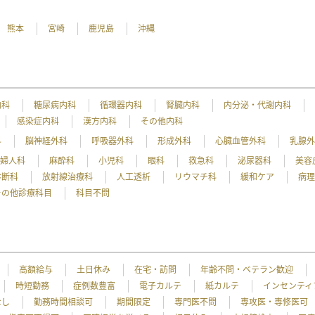
熊本
宮崎
鹿児島
沖縄
内科
糖尿病内科
循環器内科
腎臓内科
内分泌・代謝内科
感染症内科
漢方内科
その他内科
科
脳神経外科
呼吸器外科
形成外科
心臓血管外科
乳腺
産婦人科
麻酔科
小児科
眼科
救急科
泌尿器科
美容
診断科
放射線治療科
人工透析
リウマチ科
緩和ケア
病
その他診療科目
科目不問
高額給与
土日休み
在宅・訪問
年齢不問・ベテラン歓迎
時短勤務
症例数豊富
電子カルテ
紙カルテ
インセンティ
なし
勤務時間相談可
期間限定
専門医不問
専攻医・専修医可