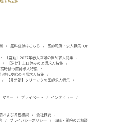
機関名公開
問
無料登録はこちら
医師転職・求人募集TOP
【常勤】2027年春入職可の医師求人特集
【常勤】土日休みの医師求人特集
・高時給の医師求人特集
飛行機代支給の医師求人特集
【非常勤】クリニックの医師求人特集
マネー
プライベート
インタビュー
情および各種相談
会社概要
約
プライバシーポリシー
退職・閉院のご相談