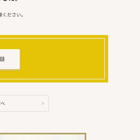
録ください。
録
ジへ