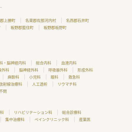
郡上勝町
名東郡佐那河内村
名西郡石井町
町
板野郡藍住町
板野郡板野町
科・脳神経内科
総合内科
血液内科
器外科
脳神経外科
呼吸器外科
形成外科
麻酔科
小児科
眼科
救急科
放射線治療科
人工透析
リウマチ科
不問
科
リハビリテーション科
総合診療科
集中治療科
ペインクリニック科
産業医