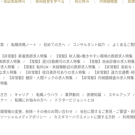
・指定医取得可
医院経営を学べる
祝日休み
内視鏡検査
医療
検索
転職攻略ノート
初めての方へ
コンサルタント紹介
よくあるご質
【非常勤】新着医師求人特集
【常勤】秋入職×働きやすい環境の医師求人特集
の医師求人特集
【常勤】週3日勤務可の求人特集
【常勤】自由診療の求人特集
師求人特集
【常勤】転科OK・未経験歓迎の医師求人特集
【非常勤】高給与
能な求人特集
【非常勤】宿日直許可ありの求人特集
【非常勤】遠方交通費･
集
【非常勤】健診・人間ドックの求人特集
【非常勤】内視鏡検査の求人特集
人特集
働き方
キャリア
転職ノウハウ
業界動向
医療知識
スキルアップ
ビナー
転職にお悩みの方へ
ドクタービジョン＋とは
登録情報の変更、削除・その他のお問い合わせ
当社に関するご意見・ご要望・苦
ソーシャルメディアポリシー
カスタマーハラスメントに関する方針
利用規