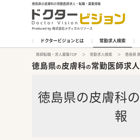
徳島県の皮膚科の常勤医師求人・転職・募集情報
Produced by 株式会社メディカルリソース
ドクタービジョンとは
常勤求人検索
医師転職・求人募集TOP
常勤求人検索
徳島県 
徳島県
皮膚科
常勤医師求人
の
の
徳島県
の
皮膚科
報