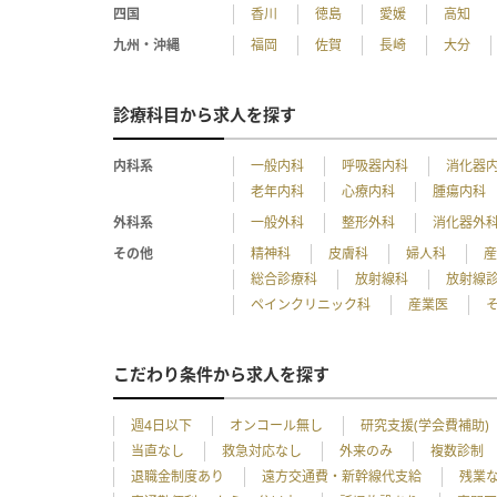
四国
香川
徳島
愛媛
高知
九州・沖縄
福岡
佐賀
長崎
大分
診療科目から求人を探す
内科系
一般内科
呼吸器内科
消化器
老年内科
心療内科
腫瘍内科
外科系
一般外科
整形外科
消化器外
その他
精神科
皮膚科
婦人科
総合診療科
放射線科
放射線
ペインクリニック科
産業医
こだわり条件から求人を探す
週4日以下
オンコール無し
研究支援(学会費補助)
当直なし
救急対応なし
外来のみ
複数診制
退職金制度あり
遠方交通費・新幹線代支給
残業