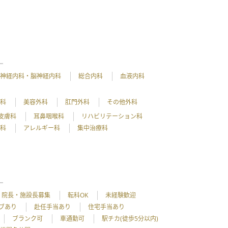
神経内科・脳神経内科
総合内科
血液内科
外科
美容外科
肛門外科
その他外科
皮膚科
耳鼻咽喉科
リハビリテーション科
理科
アレルギー科
集中治療科
院長・施設長募集
転科OK
未経験歓迎
ブあり
赴任手当あり
住宅手当あり
ブランク可
車通勤可
駅チカ(徒歩5分以内)