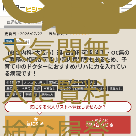
電話でのお問い合わせ：平日9:30-19:00
医師転職・求人募集TOP
常勤求人検索
大阪府 医師求人
総
717363
更新日 :
2026/07/22
医師求人ID :
求
気
閲
無
常勤
総合内科
【総合内科×大阪市】週4日勤務可能/当直・OC無の
ご勤務の相談が可能♪/院内保育所もあるため、子
育て中のドクターにおすすめ/リハに力を入れてい
る病院です！
人
に
覧
料
週4日以下
オンコール無し
高額給与
土日休み
在宅・訪問
年齢不問・ベテラン歓迎
当直なし
複数診制
時短勤務
電子カルテ
残業なし
専門医不問
車通勤可
祝日休み
気になる求人リストへ登録しませんか？
検
な
履
登
この求人に
気になる
問い合わせる