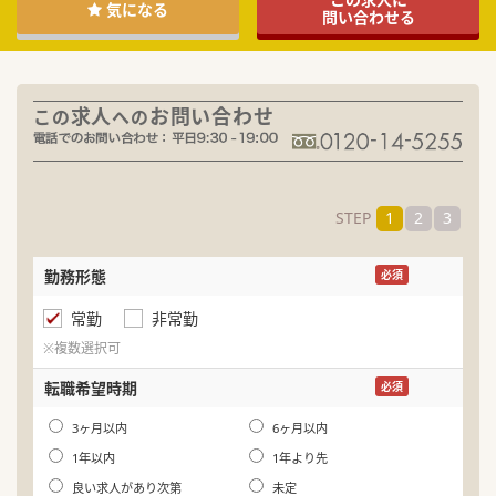
気になる
問い合わせる
求人
お問い合わせ
この
への
STEP
1
2
3
勤務形態
名
必須
常勤
非常勤
ふ
※複数選択可
生
転職希望時期
必須
年
3ヶ月以内
6ヶ月以内
1年以内
1年より先
良い求人があり次第
未定