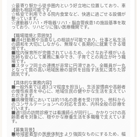
☆最寄り駅から徒歩圏内という好立地に位置しており、車
通勤も相談可能です。
☆格安で利用できる院内食堂など、快適に過ごせる設備が
整っています。
☆運動器リハ1・呼吸器リハ1・脳血管疾患1の施設基準を取
っており、リハビリに強い医療機関です。
【職場環境と雰囲気】
■週4日勤務や当直なしの相談が可能であり、仕事と私生活
の調和を大切にしながら、無理なく長期的に就業できる環
境です。
■院内保育所が完備されているため、小さなお子様がいる
医師も安心して業務に集中でき、子育てとの両立が叶う職
場です。
■スタッフ同士の連携が非常に円滑であり、全職員が一丸
となって質の高い地域医療の提供を目指す活気に満ちた雰
囲気です。
【具体的な業務内容】
■一般外来では週3コマ程度を担当し、生活習慣病や高齢者
の慢性疾患を中心に、地域住民の健やかな生活を支えてい
ただきます。
■病棟管理においては約15名の患者を受け持ち、他科から
のコンサルテーションへの対応を含め、内科全般の診療を
行います。
■週1回の訪問診療では看護師らが同行し、かかりつけの高
齢患者を対象に、穏やかな療養生活を多職種で支えていま
す。
【募集背景】
■地域密着型の医療体制をより強固なものにするため、幅