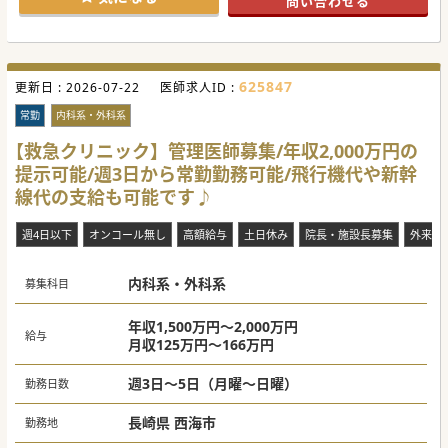
問い合わせる
【具体的な医療機関情報】
■医療療養病棟や回復期リハビリテーション病棟のほか、地
域包括ケア病棟を持ち、幅広く医療を提供しております。
■健診事業部において人間ドックや脳ドックを実施し、在宅
事業部では通所リハビリや居宅介護支援も担っています。
■院長先生や副院長先生をはじめ長崎大学医局出身の先生が
625847
更新日 :
多く在籍し、同門の先生が安心して勤務できる環境が整って
2026-07-22
医師求人ID :
います。
常勤
内科系・外科系
【やりがい】
■地域の患者様が住み慣れた環境で安心して療養生活を続け
【救急クリニック】管理医師募集/年収2,000万円の
られるように、切れ目のない医療を直接的に提供できます。
提示可能/週3日から常勤勤務可能/飛行機代や新幹
■専門科目に縛られず、様々な内科疾患の患者様を横断的に
診ることで、これまでの豊富な臨床経験をフルに活かせま
線代の支給も可能です♪
す。
■オンオフの区別を明確にして十分な休息を取りながら、心
身ともにゆとりを持って地域医療の最前線に貢献できる点で
週4日以下
オンコール無し
高額給与
土日休み
院長・施設長募集
外来の
す。
内科系・外科系
#秋入職可
募集科目
年収1,500万円～2,000万円
給与
月収125万円～166万円
週3日～5日（月曜～日曜）
勤務日数
長崎県 西海市
勤務地