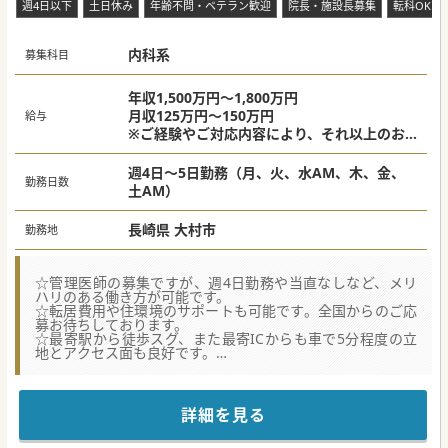
週4日以下
土日休み
年齢不問・ベテラン歓迎
院長・施設長募集
転科OK
内科系
募集科目
年収1,500万円～1,800万円
月収125万円～150万円
給与
※ご経験やご対応内容により、それ以上のお
給与のご相談も可能です。
週4日～5日勤務（月、火、水AM、木、金、
勤務日数
土AM）
長崎県 大村市
勤務地
☆管理医師の募集ですが、週4日勤務や当直なしなど、メリ
ハリのある働き方が可能です。
☆転居費用や住環境のサポートも可能です。全国からのご応
募お待ちしております。
☆最寄駅から徒歩スグ、また最寄ICからも車で5分程度の立
地とアクセス面も良好です。
★☆コンサルタントからのメッセージ★☆
長崎県大村市にある、外来診療メインのクリニックです。
最寄駅から徒歩すぐで、落ち着いた雰囲気が漂う院内です。
詳細を見る
管理医師以外に非常勤複数名の医師体制を持って盤石の診療
体制を構築されます。