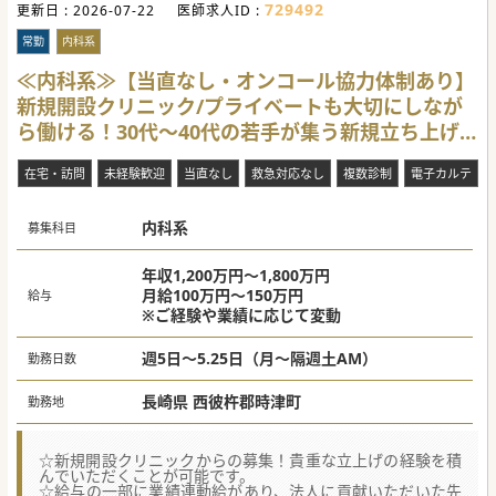
729492
更新日 :
2026-07-22
医師求人ID :
常勤
内科系
≪内科系≫【当直なし・オンコール協力体制あり】
新規開設クリニック/プライベートも大切にしなが
ら働ける！30代〜40代の若手が集う新規立ち上げ
メンバー募集☆
在宅・訪問
未経験歓迎
当直なし
救急対応なし
複数診制
電子カルテ
内科系
募集科目
年収1,200万円～1,800万円
月給100万円～150万円
給与
※ご経験や業績に応じて変動
週5日～5.25日（月～隔週土AM）
勤務日数
長崎県 西彼杵郡時津町
勤務地
☆新規開設クリニックからの募集！貴重な立上げの経験を積
んでいただくことが可能です。
☆給与の一部に業績連動給があり、法人に貢献いただいた先