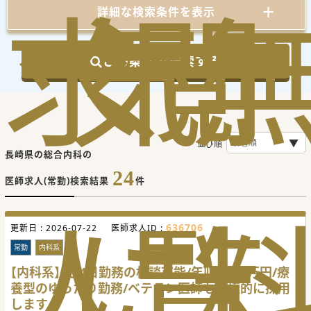
求
気
閲
詳細な検索条件を表示
この条件で検索する
並び順
長崎県の総合内科の
24
医師求人(常勤)検索結果
件
人
に
覧
636706
更新日 :
2026-07-22
医師求人ID :
常勤
内科系
【内科系】週4日勤務の相談可能/年収1,800万円/療
養型のゆったり勤務/ベテラン医師も積極的に採用
します