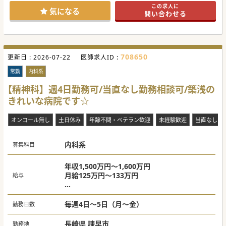
また急募につき、例えば2024年3月末までの期間限定の勤務
この求人に
も相談可能でございます。
気になる
問い合わせる
遠方からお越しの先生にも各種手当等での手厚いサポートを
検討しておりますので、ぜひご検討下さい！
#急募 #秋入職可
708650
更新日 :
2026-07-22
医師求人ID :
常勤
内科系
【精神科】週4日勤務可/当直なし勤務相談可/築浅の
きれいな病院です☆
オンコール無し
土日休み
年齢不問・ベテラン歓迎
未経験歓迎
当直なし
内科系
募集科目
年収1,500万円～1,600万円
月給125万円～133万円
給与
【目安】
週4日勤務：年収1,500万円
毎週4日～5日（月～金）
勤務日数
週5日勤務：年収1,600万円
長崎県 諫早市
勤務地