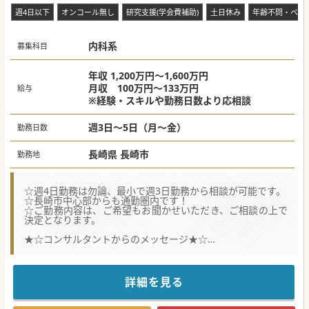
管理・内科コンサル
週4日以下
オンコール無し
研究支援(学会費補助)
土日休み
年齢不問・ベテ
内科系
募集科目
年収 1,200万円～1,600万円
月収 100万円～133万円
給与
※経験・スキルや勤務日数より応相談
週3日～5日（月～金）
勤務日数
長崎県 長崎市
勤務地
☆週4日勤務は勿論、最小で週3日勤務から相談が可能です。
☆長崎市中心部からも通勤圏内です！
☆ご勤務内容は、ご希望もお聞かせいただき、ご相談の上で
決定となります。
★☆コンサルタントからのメッセージ★☆
長崎市にある、精神科や心療内科、そして認知症治療の専門
の病院です。
土・日・祝日のお休みなので、ご勤務のメリハリが付けやす
く、働きやすい環境が整っています！
詳細を見る
少しでもご興味がございましたら、お気軽にお問合せくださ
い。