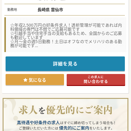
長崎県 雲仙市
勤務地
☆年収2,500万円の好条件求人！透析管理が可能であれば内
科領域の専門は不問でご応募可能です
☆引越手当や住宅手当の支給もあるため、全国からのご応募
も歓迎しています
☆月～金の週5日勤務！土日はオフなのでメリハリのある勤
務が可能です
★☆コンサルタントからのメッセージ★☆
長崎県東部の療養型病院からの募集です。
管理医師として運営全般と透析管理等の診療面をお願いでき
詳細を見る
る先生をお探ししています。
病院の機能は療養型ではあるので、急性増悪も少なくご自身
のペースでお勤めいただきやすい環境かと思います。
この求人に
長崎県では希少な好条件求人です。
気になる
問い合わせる
少しでもご興味がございましたら、お気軽にお問合せくださ
い。