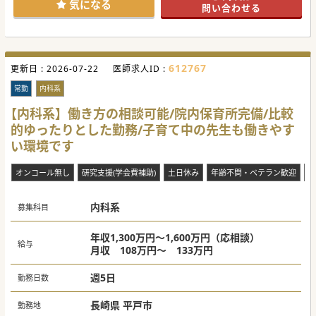
#秋入職可
気になる
問い合わせる
612767
更新日 :
2026-07-22
医師求人ID :
常勤
内科系
【内科系】働き方の相談可能/院内保育所完備/比較
的ゆったりとした勤務/子育て中の先生も働きやす
い環境です
オンコール無し
研究支援(学会費補助)
土日休み
年齢不問・ベテラン歓迎
未
内科系
募集科目
年収1,300万円～1,600万円（応相談）
給与
月収 108万円～ 133万円
週5日
勤務日数
長崎県 平戸市
勤務地