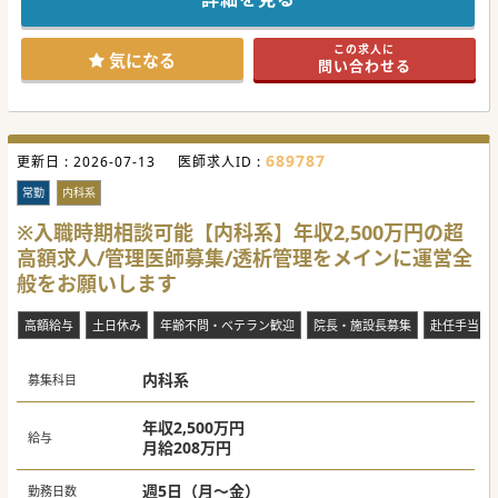
長崎の基幹病院として広く地域医療に貢献されている総合病
院として医療設備も充実しており、専門医取得・認定施設に
なります。
この求人に
症例数も豊富で、また地域密着の医療に携わることができま
気になる
問い合わせる
す。
栄えたエリアでありながら、川や公園も近く眺めのいい立地
にあります。
ご興味がございましたらぜひご検討くださいますと幸いで
す。
689787
更新日 :
2026-07-13
医師求人ID :
#年度内入職可 #秋入職可
常勤
内科系
※入職時期相談可能【内科系】年収2,500万円の超
高額求人/管理医師募集/透析管理をメインに運営全
般をお願いします
高額給与
土日休み
年齢不問・ベテラン歓迎
院長・施設長募集
赴任手当あ
内科系
募集科目
年収2,500万円
給与
月給208万円
週5日（月～金）
勤務日数