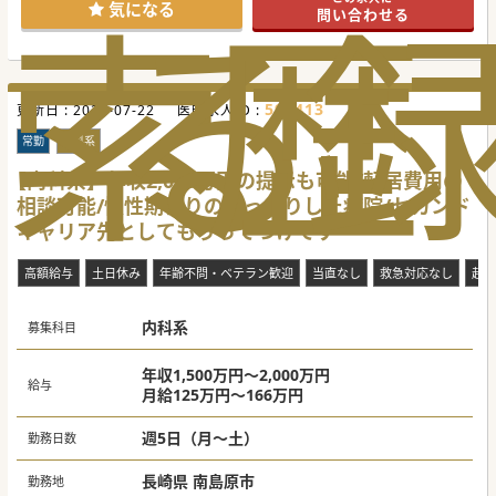
索
る
歴
い。
気になる
問い合わせる
#秋入職可
598413
更新日 :
2026-07-22
医師求人ID :
常勤
内科系
【内科系】年収2,000万円の提示も可能/転居費用の
相談可能/慢性期寄りのゆったりした病院/セカンド
キャリア先としてもうってつけです
高額給与
土日休み
年齢不問・ベテラン歓迎
当直なし
救急対応なし
赴任
内科系
募集科目
年収1,500万円～2,000万円
給与
月給125万円～166万円
週5日（月～土）
勤務日数
長崎県 南島原市
勤務地