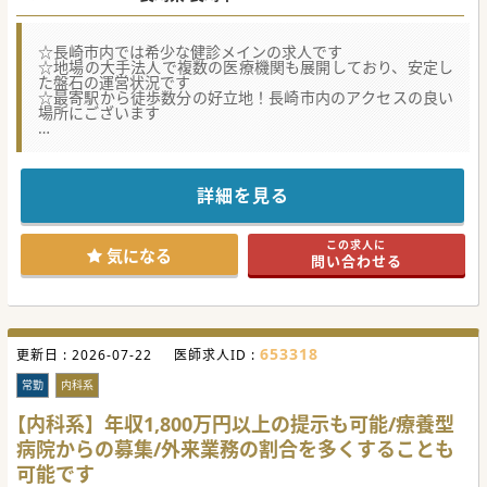
☆長崎市内では希少な健診メインの求人です
☆地場の大手法人で複数の医療機関も展開しており、安定し
た盤石の運営状況です
☆最寄駅から徒歩数分の好立地！長崎市内のアクセスの良い
場所にございます
★☆コンサルタントからのメッセージ★☆
地場の大手法人が運営するクリニックです。
経営状態も安定しており、安心して長期就業して頂ける優良
求人です。
詳細を見る
業務内容、立地、働きやさなど、どれをとって良い求人だと
思います。
少しでもご興味がございましたら、この機会に是非お気軽に
この求人に
お問合せください。
気になる
問い合わせる
#秋入職可
653318
更新日 :
2026-07-22
医師求人ID :
常勤
内科系
【内科系】年収1,800万円以上の提示も可能/療養型
病院からの募集/外来業務の割合を多くすることも
可能です