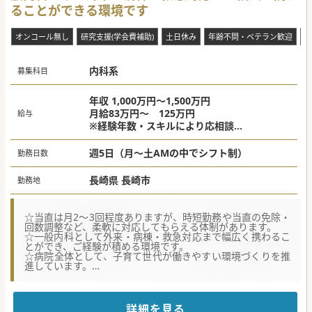
ることができる環境です
オンコール無し
研究支援(学会費補助)
土日休み
年齢不問・ベテラン歓迎
未
内科系
募集科目
年収 1,000万円～1,500万円
月給83万円～ 125万円
給与
※経験年数・スキルにより応相談
※当直手当（月1回程度）含む
週5日（月～土AMの中でシフト制）
勤務日数
長崎県 長崎市
勤務地
☆当直は月2～3回程度ありますが、時短勤務や当直の免除・
回数調整など、柔軟に対応してもらえる体制があります。
☆一般内科として外来・病棟・救急対応まで幅広く携わるこ
とができ、ご経験が積める環境です。
☆病院全体として、子育て世代が働きやすい環境づくりを推
進しています。
★☆コンサルタントからのメッセージ★☆
長崎市内の救急協力病院の役割を持った病院です。
患者様は、呼吸器疾患や様々な内科疾患、循環器、脳血管疾
詳細を見る