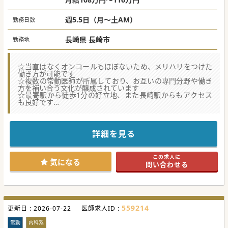
週5.5日（月～土AM）
勤務日数
長崎県 長崎市
勤務地
☆当直はなくオンコールもほぼないため、メリハリをつけた
働き方が可能です
☆複数の常勤医師が所属しており、お互いの専門分野や働き
方を補い合う文化が醸成されています
☆最寄駅から徒歩1分の好立地、また長崎駅からもアクセス
も良好です
【募集背景】
■地域医療の更なる充実を目指し、内科全般や専門分野に精
通した医師を求めています。
詳細を見る
■地域の在宅医療の需要増加に伴い、訪問診療に積極的に取
り組める医師を募集しています。
■患者様やスタッフとのコミュニケーションを大切にし、チ
この求人に
ーム医療を推進できる人材を求めています。
気になる
問い合わせる
【具体的な医療機関情報】
■1988年に開設され、30年以上にわたり地域医療に貢献し
てきた実績ある医療機関です。
■内科系全般と消化器内科、循環器内科、神経内科を中心
に、幅広い診療を行っています。
559214
更新日 :
■長崎大学病院をはじめとする急性期病院や多くの専門医療
2026-07-22
医師求人ID :
機関と密接な連携体制を構築しています。
常勤
内科系