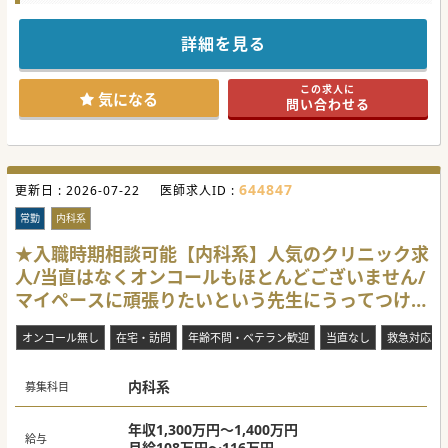
■今後の医療体制の充実を図るため、若手医師の育成にも力
を入れていく方針です。次世代の医療を担う人材の確保に注
力しています。
詳細を見る
■精神科疾患で入院されている患者様の内科領域の診察やコ
ンサルテーションが主な業務となります。多岐にわたる症例
に携わることができます。
この求人に
気になる
問い合わせる
【職場環境と雰囲気】
■患者第一主義を理念とし、全職員が一丸となって地域医療
を推進する環境が整っております。職員間の連携も強固で
す。
■残業はほとんどなく、ワークライフバランスを重視した働
きやすい職場環境が特徴です。プライベートな時間も大切に
644847
更新日 :
できます。
2026-07-22
医師求人ID :
■患者様やスタッフとの良好なコミュニケーションを大切に
する雰囲気が醸成されています。チーム医療の実践に適した
常勤
内科系
環境といえます。
★入職時期相談可能【内科系】人気のクリニック求
【具体的な医療機関情報】
人/当直はなくオンコールもほとんどございません/
■長崎市北部に位置する大規模精神科病院として、地域医療
の中核を担っています。地域に根ざした医療を実践していま
マイペースに頑張りたいという先生にうってつけの
す。
■電子カルテシステムを導入し、効率的な診療体制が整備さ
求人です♪
れています。最新の医療情報システムを活用した診療が可能
オンコール無し
在宅・訪問
年齢不問・ベテラン歓迎
当直なし
救急対応な
です。
■週4日以下勤務や土日祝日休み、当直なしなど、柔軟な勤
務条件に対応可能です。医師のライフスタイルに合わせた働
内科系
き方を提案いたします。
募集科目
#秋入職可
年収1,300万円～1,400万円
給与
月給108万円～116万円