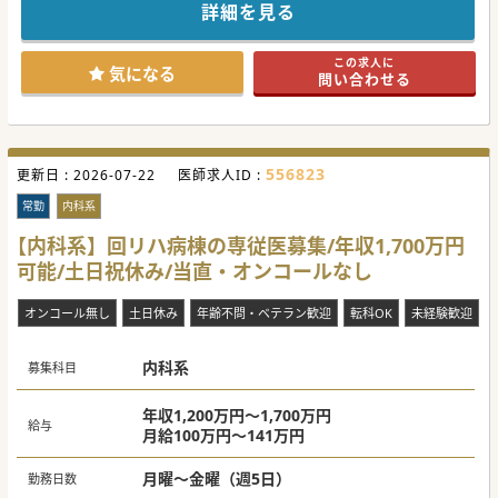
休みも多く、保育所もございますので、子育て世代の先生方
詳細を見る
も働きやすい環境かと思います。
ライフステージにあった働き方が可能なので、少しでもご興
味がございましたら、お気軽にお問合せください。
この求人に
気になる
問い合わせる
#秋入職可
556823
更新日 :
2026-07-22
医師求人ID :
常勤
内科系
【内科系】回リハ病棟の専従医募集/年収1,700万円
可能/土日祝休み/当直・オンコールなし
オンコール無し
土日休み
年齢不問・ベテラン歓迎
転科OK
未経験歓迎
内科系
募集科目
年収1,200万円～1,700万円
給与
月給100万円～141万円
月曜～金曜（週5日）
勤務日数