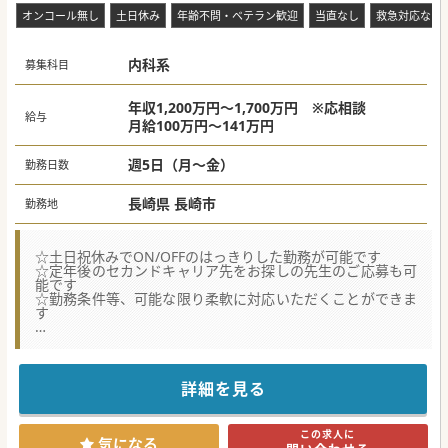
を
オンコール無し
土日休み
年齢不問・ベテラン歓迎
当直なし
救急対応なし
内科系
募集科目
年収1,200万円～1,700万円 ※応相談
給与
月給100万円～141万円
週5日（月～金）
勤務日数
長崎県 長崎市
勤務地
☆土日祝休みでON/OFFのはっきりした勤務が可能です
☆定年後のセカンドキャリア先をお探しの先生のご応募も可
能です
☆勤務条件等、可能な限り柔軟に対応いただくことができま
す
【募集背景】
■地域の多様な医療ニーズに広く応えるため、総合的な内科
診療を支えてくださる新たな医師の力を求めています。
■年齢を問わずベテラン層も歓迎しており、定年退職を迎え
詳細を見る
た先生方のセカンドキャリア先としても最適な環境です。
■専門分野を問わずに幅広い領域の患者様を受け入れてお
り、柔軟な勤務条件に対応できる体制を整えております。
この求人に
気になる