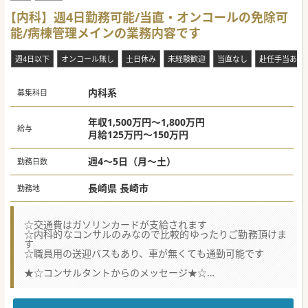
【やりがい】
■かかりつけ医として、予防医療から在宅医療まで、患者さ
【内科】週4日勤務可能/当直・オンコールの免除可
んの生涯にわたる健康をサポートできます。
能/病棟管理メインの業務内容です
■専門知識を活かしつつ、幅広い内科疾患に対応すること
で、総合的な診療能力を磨くことができます。
■地域に根ざした医療を提供し、患者さんやそのご家族との
週4日以下
オンコール無し
土日休み
未経験歓迎
当直なし
赴任手当あり
信頼関係を築くことができます。
#秋入職可
内科系
募集科目
年収1,500万円～1,800万円
給与
月給125万円～150万円
週4～5日（月～土）
勤務日数
長崎県 長崎市
勤務地
☆交通費はガソリンカードが支給されます
☆内科的なコンサルのみなので比較的ゆったりご勤務頂けま
す
☆職員用の送迎バスもあり、車が無くても通勤可能です
★☆コンサルタントからのメッセージ★☆
市内では希少な精神科病院の内科求人です。
アクセスも良好、且つ職員用の送迎バスもあるため、通勤の
便も良好です。