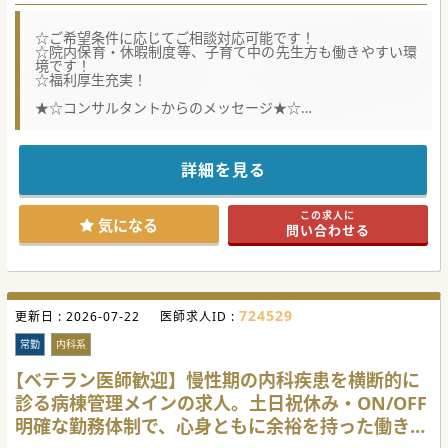
☆ご希望条件に応じてご相談対応可能です！
☆院内保育・休暇制度等、子育て中の先生方も働きやすい環
境です！
☆福利厚生充実！
★☆コンサルタントからのメッセージ★☆
平戸市にある、へき地医療への貢献が評価されたりなど、北
部地区の地域医療貢献度が高い急性期病院です。
急性期から介護、離島等の地域医療まで幅広く経験でき、総
合力を身につけられる環境で、
詳細を見る
特に離島診療では、医師に疲弊させない応援体制や関連病院
との定期的連携を大切されてます。
内科系全般の対応と各先生方の専門性を生かした診療をお願
この求人に
い致します！
気になる
問い合わせる
#春入職可 #秋入職可
724529
更新日 :
2026-07-22
医師求人ID :
常勤
内科系
【ベテラン医師歓迎】慢性期の内科疾患を横断的に
診る病棟管理メインの求人。土日祝休み・ON/OFF
明確な勤務体制で、心身ともに余裕を持った働き方