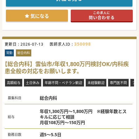
患などを併発している方が多いです。
労働環境が整備と個々のリズムで働ける環境づくりにも力を
尽くしており、
この求人に
職員が働きやすく、また働きがいのある職場を目指していま
気になる
問い合わせる
す。
#秋入職可
350098
更新日 :
2026-07-13
医師求人ID :
常勤
総合内科
【総合内科】雲仙市/年収1,800万円検討OK/内科疾
患全般の対応をお願いします。
高額給与
土日休み
年齢不問・ベテラン歓迎
未経験歓迎
専門医不問
ブラ
総合内科
募集科目
年収1,300万円～1,800万円 ※経験年数とス
キルに応じて相談
給与
月収108万円～150万円
週5～5.5日
勤務日数