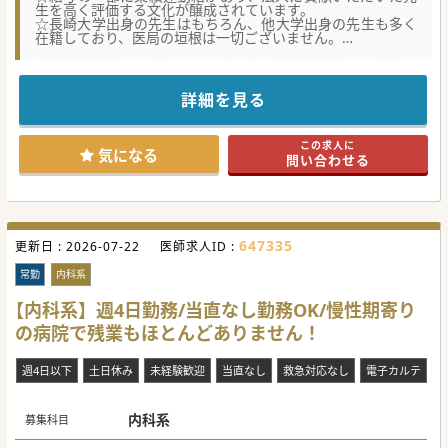
生を高く評価する文化が醸成されています。
☆長崎大学出身の先生はもちろん、他大学出身の先生も多く
在籍しており、医局の垣根は一切ございません。
【募集背景】
■9月の新規開院に向けて体制強化を図るため、常勤として
幅広く内科疾患を診察できる医師を1名募集します。
詳細を見る
■今後の地域医療を支える総合診療医の育成と採用に強い思
いがあり、立ち上げメンバーを求めています。
■すでに入職済みの若手医師ら（30代前半～40代前半）とと
この求人に
もに、立ち上げ期のクリニックを軌道に乗せるための人員拡
気になる
問い合わせる
充が急務です。
【職場環境と雰囲気】
■2階に訪問看護やリハビリの事務所を併設しており、多職
種と密に連携しながら診療を行える環境です。
■若手から中堅まで複数名の医師が在籍しており、医局に属
647335
更新日 :
さずとも互いに助け合いながら勤務できます。
2026-07-22
医師求人ID :
■法人全体で総合診療医が多数活躍しており、情報交換やオ
ンコール対応などグループ全体での協力体制があります。
常勤
内科系
【具体的な医療機関情報】
【内科系】週4日勤務/当直なし勤務OK/慢性期寄り
■運営母体は福岡市で複数の医療機関を展開する地場大手法
の病院で残業もほとんどありません！
人です。運営状態も盤石で安心してご勤務いただくことが可
能です。
■患者第一の理念を掲げて真心のこもった医療の提供に努め
週4日以下
土日休み
未経験歓迎
当直なし
救急対応なし
電子カルテ
ており、働きやすい職場づくりを推進しています。
■院内外の研修への参加支援などスタッフの成長を後押しす
る制度が整っており、自己研鑽を積むことが可能です。
内科系
募集科目
#秋入職可