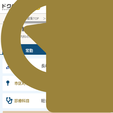
電話でのお問い合わせ：平日9:30-19:00
医師転職・求人募集TOP
常勤求人検索
長崎県 医師求人
総
長崎県
総合内科
常勤医師求人・転職情報
の
の
長崎県の総合内科の常勤の医師求人の検索
...
続きを読む▼
常勤
非常勤
長崎県
勤務地
選択なし
市区町村
総合内科
診療科目