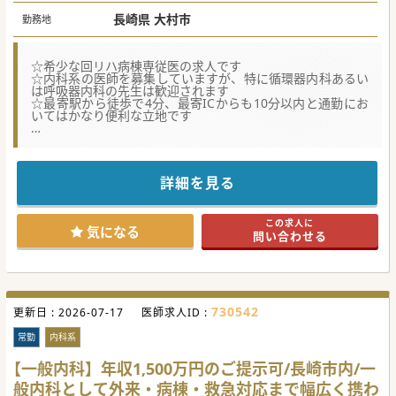
長崎県 大村市
勤務地
☆希少な回リハ病棟専従医の求人です
☆内科系の医師を募集していますが、特に循環器内科あるい
は呼吸器内科の先生は歓迎されます
☆最寄駅から徒歩で4分、最寄ICからも10分以内と通勤にお
いてはかなり便利な立地です
★☆コンサルタントからのメッセージ★☆
中規模病院の慢性期寄りケアミックス型病院からの募集で
す。
回リハ病棟の体制強化という背景で医師採用をされていま
詳細を見る
す。
土日祝休みで当直・オンコールのない働き方なので
プライベートの時間との両立もしやすい環境かと思います。
この求人に
また、週3日の非常勤勤務からスタートすることも相談可能
気になる
問い合わせる
です。
少しでもご興味がございましたら、お気軽にお問合せくださ
い。
#週3日可 #秋入職可
730542
更新日 :
2026-07-17
医師求人ID :
常勤
内科系
【一般内科】年収1,500万円のご提示可/長崎市内/一
般内科として外来・病棟・救急対応まで幅広く携わ