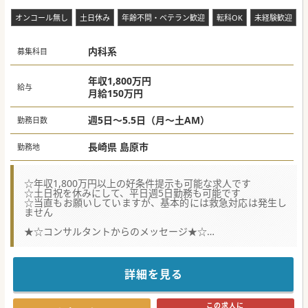
オンコール無し
土日休み
年齢不問・ベテラン歓迎
転科OK
未経験歓迎
内科系
募集科目
年収1,800万円
給与
月給150万円
週5日～5.5日（月～土AM）
勤務日数
長崎県 島原市
勤務地
☆年収1,800万円以上の好条件提示も可能な求人です
☆土日祝を休みにして、平日週5日勤務も可能です
☆当直もお願いしていますが、基本的には救急対応は発生し
ません
★☆コンサルタントからのメッセージ★☆
地域に根付いた療養型病院からの常勤医師募集です。
体制強化のためにドクターをお探しされています。
外来をメインにしながら一部病棟管理など、業務バランスや
働き方も相談も可能です。
詳細を見る
少しでもご興味ございましたら、お気軽にお問合せくださ
い。
この求人に