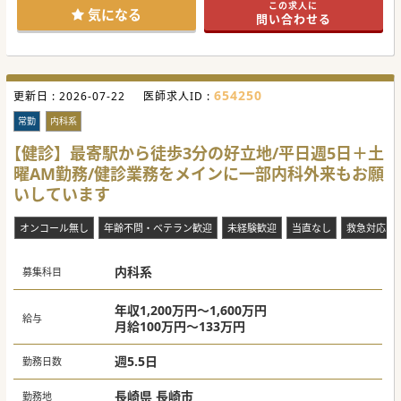
この求人に
#秋入職可
気になる
問い合わせる
654250
更新日 :
2026-07-22
医師求人ID :
常勤
内科系
【健診】最寄駅から徒歩3分の好立地/平日週5日＋土
曜AM勤務/健診業務をメインに一部内科外来もお願
いしています
オンコール無し
年齢不問・ベテラン歓迎
未経験歓迎
当直なし
救急対応な
内科系
募集科目
年収1,200万円～1,600万円
給与
月給100万円～133万円
週5.5日
勤務日数
長崎県 長崎市
勤務地