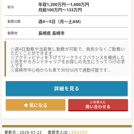
年収1,200万円～1,600万円
給与
月給100万円～133万円
週4～5日（月～土AM)
勤務日数
長崎県 長崎市
勤務地
☆週4日勤務や当直無し勤務が可能で、負担少なくご勤務い
ただくことができます
☆アクティビティを下げてワークライフバランスを維持した
い先生やセカンドキャリアをお探しの先生にうってつけの求
人です
☆長崎市中心地からも車で30分以内で通勤可能です
【募集背景】
■高齢化が進む地域において、より質の高い医療サービスの
提供を目指しています。経験豊富な内科医の知識と技術が地
詳細を見る
域医療の向上に不可欠です。
■包括的な地域医療の実践に向けて、経験豊富な内科医の力
が必要とされています。多様な医療ニーズに応える体制強化
この求人に
が求められています。
気になる
問い合わせる
■アクティビティを下げてキャリアを継続したい医師のニー
ズにも応えています。ワークライフバランスを重視しつつ、
専門性を活かせる環境を提供しています。
【職場環境と雰囲気】
■地域包括ケア病棟と回復期リハビリテーション病棟で構成
663355
更新日 :
される病院です。患者様は比較的容態の落ち着いている方が
2026-07-22
医師求人ID :