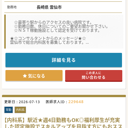
長崎県 雲仙市
勤務地
☆最寄り駅からのアクセスの良い病院です。
☆勤務日数、休日についてのご要望お聞かせ下さい。
☆ＮＳＴ稼動施設として認定を受けております。
★☆コンサルタントからのメッセージ★☆
雲仙市で総合内科医を募集しております。
専門性を持たせた質の高い医療を提供すべく日々診療を行っ
ておられ、
より良い環境の提供のため新病院の建設にも着手しておりま
す。
詳細を見る
地域医療に興味のある先生のご応募をお待ちしております。
この求人に
気になる
問い合わせる
229648
更新日 :
2026-07-13
医師求人ID :
常勤
内科系
【内科系】駅近★週4日勤務もOK◎福利厚生が充実
した認定施設でスキルアップを目指す方にもおスス