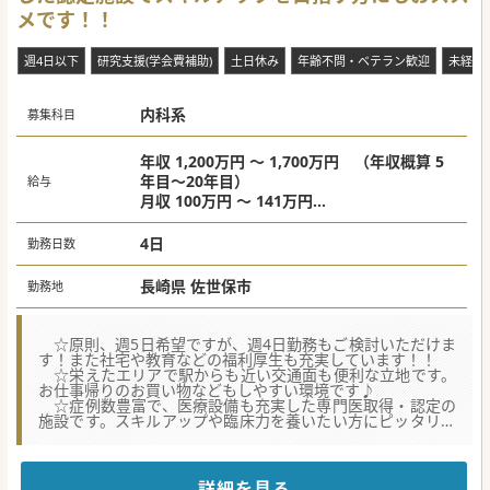
メです！！
週4日以下
研究支援(学会費補助)
土日休み
年齢不問・ベテラン歓迎
未経験
内科系
募集科目
年収 1,200万円 ～ 1,700万円 （年収概算 5
年目～20年目）
給与
月収 100万円 ～ 141万円
※基本給、諸手当、賞与（年2回支給）、診療
賞与（年2回支給）を含む
4日
勤務日数
※国家公務員に準拠（年齢・経験・スキル等
による個別査定）
長崎県 佐世保市
勤務地
☆原則、週5日希望ですが、週4日勤務もご検討いただけま
す！また社宅や教育などの福利厚生も充実しています！！
☆栄えたエリアで駅からも近い交通面も便利な立地です。
お仕事帰りのお買い物などもしやすい環境です♪
☆症例数豊富で、医療設備も充実した専門医取得・認定の
施設です。スキルアップや臨床力を養いたい方にピッタリで
す☆
★☆コンサルタントからのメッセージ★☆
詳細を見る