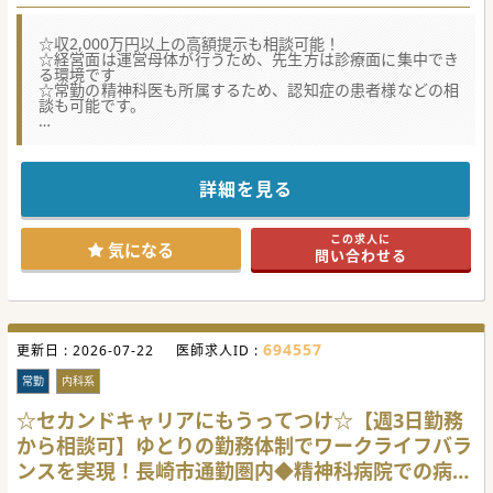
☆収2,000万円以上の高額提示も相談可能！
☆経営面は運営母体が行うため、先生方は診療面に集中でき
る環境です
☆常勤の精神科医も所属するため、認知症の患者様などの相
談も可能です。
★☆コンサルタントからのメッセージ★☆
100床規模の慢性期寄りの病院です。
精神病床と療養病床という珍しい病棟編成が特徴となってい
ます。
詳細を見る
現任の先生がご高齢となり数年後に勇退の意向があるため、
後任の先生を募集しています。
元気にお勤めいただける先生でしたら、年齢は問われません
この求人に
ので定年後のセカンドキャリア先としても
気になる
問い合わせる
うってつけかと思います。
当該医療機関のある南島原市は、豊かな自然と歴史的史跡が
残る魅力ある土地です。
定年後は地方でゆったりしながら、医師としての人生を全う
したいという先生には
自信を持ってご紹介できる求人です。
694557
更新日 :
少しでもご興味がございましたら、お気軽にお問合せくださ
2026-07-22
医師求人ID :
い。
常勤
内科系
#秋入職可
☆セカンドキャリアにもうってつけ☆【週3日勤務
から相談可】ゆとりの勤務体制でワークライフバラ
ンスを実現！長崎市通勤圏内◆精神科病院での病棟