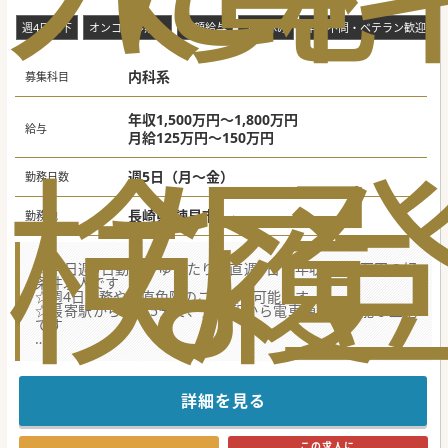
週4日以下
オンコール無し
高額給与
土日休み
年齢不問・ベテラン歓迎
内科系
募集科目
年収1,500万円～1,800万円
給与
月給125万円～150万円
検
な
履
週5日（月～金）
勤務日数
長崎県 諫早市
勤務地
☆平日週5日勤務＋ゆったり当直週1日で年収1,800万円の好
条件求人です
☆週4日勤務や当直免除のご相談も可能です。
☆最寄駅から徒歩5分で、長崎駅から電車通勤も可能な立地
です
★☆コンサルタントからのメッセージ★☆
地域に密着した慢性期病院です。
【年収1,800万円】【ゆったり勤務】【最寄駅から徒歩圏
内】など、人気の条件が目白押しです。
詳細を見る
また、ベテラン医師も積極採用しております。
カルテは紙カルテを採用しております。
少しでもご興味がございましたら、お気軽にお問合せくださ
この求人に