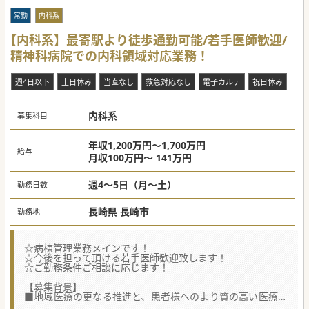
多いです。
■ワークライフバランスを大切にし、医師の負担を軽減する
常勤
内科系
勤務体制が整えられており、個々のライフスタイルに合わせ
た働き方が可能です。
【内科系】最寄駅より徒歩通勤可能/若手医師歓迎/
■高齢化が進む地域の健康を守るため、スタッフ一丸となっ
精神科病院での内科領域対応業務！
て取り組む姿勢が感じられ、使命感を持って働ける環境が整
っています
週4日以下
土日休み
当直なし
救急対応なし
電子カルテ
祝日休み
【やりがい】
■地域住民の健康を守る最前線で、幅広い内科疾患に対する
診療スキルを発揮できます。地域医療の中核を担う医師とし
て、やりがいのある仕事に携わることができます。
内科系
募集科目
■予防医療や健康増進活動を通じて、地域全体の健康レベル
向上に貢献できます。住民の健康意識を高め、疾病予防に寄
与する重要な役割を担うことができます。
年収1,200万円～1,700万円
■行政や他の医療機関との連携を通じて、地域医療の質的向
給与
月収100万円～ 141万円
上に寄与できます。地域全体の医療体制の改善に携わり、社
会貢献度の高い仕事に従事できます。
週4～5日（月～土）
勤務日数
#秋入職可
長崎県 長崎市
勤務地
☆病棟管理業務メインです！
☆今後を担って頂ける若手医師歓迎致します！
☆ご勤務条件ご相談に応じます！
【募集背景】
■地域医療の更なる推進と、患者様へのより質の高い医療サ
ービス提供を目指し、内科系の先生を募集しています。