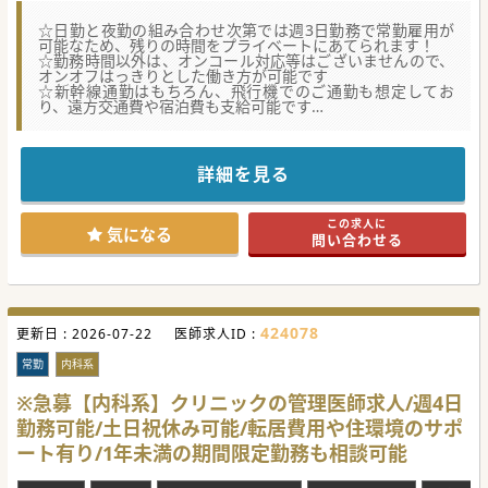
☆日勤と夜勤の組み合わせ次第では週3日勤務で常勤雇用が
可能なため、残りの時間をプライベートにあてられます！
☆勤務時間以外は、オンコール対応等はございませんので、
オンオフはっきりとした働き方が可能です
☆新幹線通勤はもちろん、飛行機でのご通勤も想定してお
り、遠方交通費や宿泊費も支給可能です
★☆コンサルタントからのメッセージ★☆
救急クリニックを国内外に展開している法人でございます。
新たに西海市にクリニックを開設することになり、医師の募
詳細を見る
集を行っています。
救急を標榜するクリニックですが、救急車は夜間帯含めて1
日1台程度と落ち着いています。
この求人に
外来診療がメインで、稀に小児、簡単な外科的対応が発生し
気になる
問い合わせる
ます。
地域医療を支える重要な医療機関であると同時に、働くスタ
ッフが幸せになれるように、
コンプライアンス遵守の意識も高い法人です。
公私ともに充実させられる求人と思いますので、少しでもご
興味がございましたら、
424078
更新日 :
お気軽にお問合せください。
2026-07-22
医師求人ID :
#秋入職可
常勤
内科系
※急募【内科系】クリニックの管理医師求人/週4日
勤務可能/土日祝休み可能/転居費用や住環境のサポ
ート有り/1年未満の期間限定勤務も相談可能