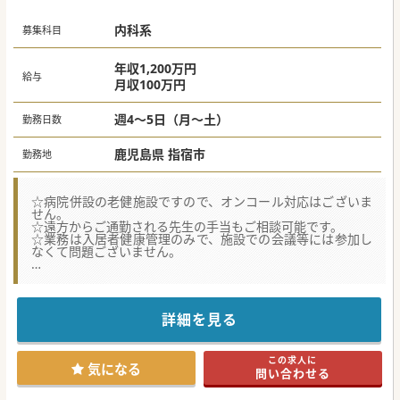
内科系
募集科目
年収1,200万円
給与
月収100万円
週4～5日（月～土）
勤務日数
鹿児島県 指宿市
勤務地
☆病院併設の老健施設ですので、オンコール対応はございま
せん。
☆遠方からご通勤される先生の手当もご相談可能です。
☆業務は入居者健康管理のみで、施設での会議等には参加し
なくて問題ございません。
【職場環境と雰囲気】
■年齢に関わらずご活躍でき、仕事終わりには近隣の温泉で
心身を癒せる環境があります。
■スタッフ一人ひとりが、安心して未来を描きながら働ける
詳細を見る
環境を法人は目指しています。
■看護師や介護士、リハビリ専門職との連携が非常にスムー
ズで、サポート体制も万全です。
この求人に
気になる
問い合わせる
【具体的な医療機関情報】
■鹿児島県指宿市に位置する、隣の敷地に病院が併設された