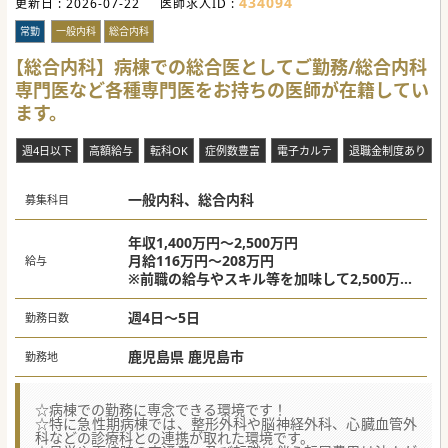
434094
更新日 :
2026-07-22
医師求人ID :
常勤
一般内科
総合内科
【総合内科】病棟での総合医としてご勤務/総合内科
専門医など各種専門医をお持ちの医師が在籍してい
ます。
週4日以下
高額給与
転科OK
症例数豊富
電子カルテ
退職金制度あり
一般内科、総合内科
募集科目
年収1,400万円～2,500万円
月給116万円～208万円
給与
※前職の給与やスキル等を加味して2,500万円
以上の提示も可能
週4日～5日
勤務日数
鹿児島県 鹿児島市
勤務地
☆病棟での勤務に専念できる環境です！
☆特に急性期病棟では、整形外科や脳神経外科、心臓血管外
科などの診療科との連携が取れた環境です。