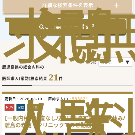
求
気
閲
詳細な検索条件を表示
この条件で検索する
並び順
鹿児島県の総合内科の
21
医師求人(常勤)検索結果
件
人
に
覧
598821
更新日 :
2026-08-10
医師求人ID :
NEW
常勤
内科系
【一般内科】当直なし/週4日勤務可能/土日祝休み/
離島の老健・クリニックでのご勤務です