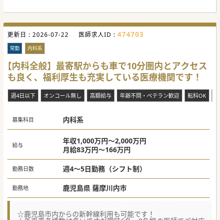
474703
更新日 :
2026-07-22
医師求人ID :
常勤
内科系
【内科全般】最寄駅からも車で10分圏内とアクセス
も良く、福利厚生も充実している医療機関です！
週4日以下
オンコール無し
高額給与
年齢不問・ベテラン歓迎
転科OK
当
内科系
募集科目
年収1,000万円～2,000万円
給与
月給83万円～166万円
週4～5日勤務（シフト制）
勤務日数
鹿児島県 薩摩川内市
勤務地
☆鹿児島市内からの新幹線利用も可能です！