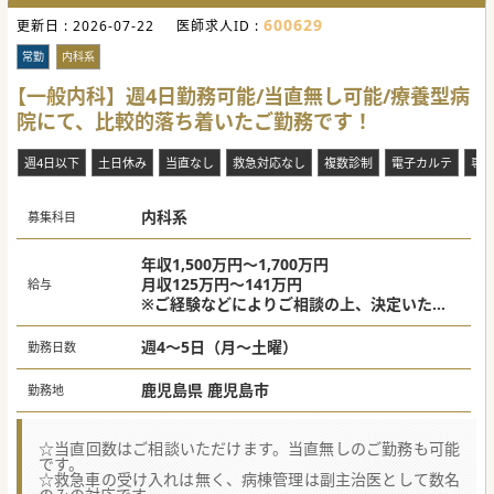
600629
更新日 :
2026-07-22
医師求人ID :
常勤
内科系
【一般内科】週4日勤務可能/当直無し可能/療養型病
院にて、比較的落ち着いたご勤務です！
週4日以下
土日休み
当直なし
救急対応なし
複数診制
電子カルテ
専
内科系
募集科目
年収1,500万円～1,700万円
月収125万円～141万円
給与
※ご経験などによりご相談の上、決定いたし
ます。
≪目安≫
週4～5日（月～土曜）
勤務日数
週4日の場合 年収1,500万円～
週5日勤務の場合 年収1,600万円～
鹿児島県 鹿児島市
勤務地
※当直料（祝日の日直料）は年収に含みま
す。
☆当直回数はご相談いただけます。当直無しのご勤務も可能
です。
☆救急車の受け入れは無く、病棟管理は副主治医として数名