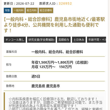
326952
更新日 :
2026-07-22
医師求人ID :
常勤
一般内科
総合内科
総合診療科
【一般内科・総合診療科】鹿児島市街地近く/最寄駅
より徒歩4分、公共機関を利用した通勤も便利で
す！
オンコール無し
研究支援(学会費補助)
高額給与
土日休み
年齢不問・ベテラ
一般内科、総合内科、総合診療科
募集科目
年収1,500万円～1,800万円（応相談）
給与
月収 125万円～ 150万円
週5日
勤務日数
鹿児島県 鹿児島市
勤務地
☆内科系疾患を幅広く診療頂ける方、歓迎しております！
☆当直はありますが、回数のご希望相談は可能で、また手当
が別途支給の為より高年収も実現可能です！
☆幅広い内科疾患の臨床力を養うことができ、経験と実績が