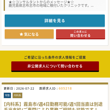
★☆コンサルタントからのメッセージ★☆
鹿児島県志布志市の地域に根付いたクリニックです。
基本的にどんな患者様も断らず、総合的に疾患を診ることを
大切にしておられます。
週3日ガッツリ働き、週4日しっかりプライベートを満喫した
いという方には特にオススメです。
詳細を見る
オンコールでの呼び出しはほとんど発生いたしませんので、
少しでもご興味ございましたら、お気軽にお問い合わせくだ
さい。
この求人に
気になる
問い合わせる
#秋入職可
ご希望に沿った条件の求人情報をご提案
非公開求人について問い合わせる
605218
更新日 :
2026-07-22
医師求人ID :
常勤
内科系
【内科系】霧島市/週4日勤務可能/週1回当直は別途
手当支給/ご専門により業務ご相談も可能です！