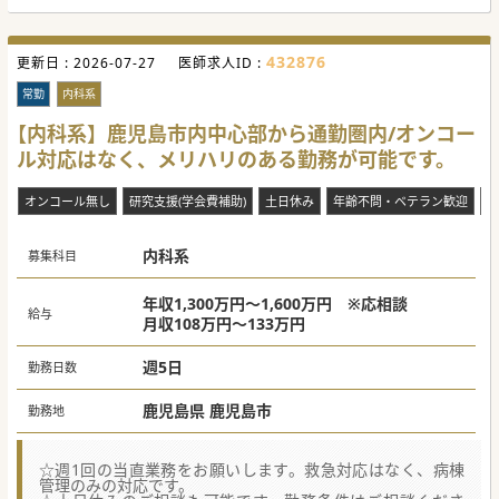
介護老人保健施設でのご勤務です。
■夜間対応は無く、週4日以下の勤務も可能ですので、先生
のライフスタイルに合わせた働き方を選べます。
■遠方からのご応募の場合、赴任手当や住宅手当のご相談も
432876
更新日 :
可能です。託児施設も完備しており、安心して勤務開始でき
2026-07-27
医師求人ID :
ます。
常勤
内科系
【やりがい】
■入所者様一人ひとりとじっくり向き合い、穏やかな日々を
【内科系】鹿児島市内中心部から通勤圏内/オンコー
支える医療を実践することが可能です。
ル対応はなく、メリハリのある勤務が可能です。
■内科対応が可能であれば、専門領域を問わず、高齢者医療
の豊富な経験を積みながら学会参加支援も受けられます。
■在籍しているスタッフと良好な関係を築き、チーム医療を
オンコール無し
研究支援(学会費補助)
土日休み
年齢不問・ベテラン歓迎
転
推進してくださる先生を歓迎します。
#秋入職可
内科系
募集科目
年収1,300万円～1,600万円 ※応相談
給与
月収108万円～133万円
週5日
勤務日数
鹿児島県 鹿児島市
勤務地
☆週1回の当直業務をお願いします。救急対応はなく、病棟
管理のみの対応です。