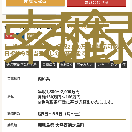
索
る
歴
気になる
問い合わせる
しい離島です。
生活に必要なお店やサービス等のインフラも整っていますの
で、
非常に暮らしやすい環境です。
#年度内入職可 #秋入職可
597223
更新日 :
2026-08-10
医師求人ID :
NEW
常勤
内科系
【一般内科】離島求人/年収2,000万円の提示可能/土
日祝休み可/当直無しの勤務可能です
研究支援(学会費補助)
高額給与
転科OK
電子カルテ
赴任手当あり
住宅手
内科系
募集科目
年収1,800～2,000万円
月給150万円～166万円
給与
※免許取得年数に基づき算出いたします。
週5日～5.5日（月～土）
勤務日数
鹿児島県 大島郡徳之島町
勤務地