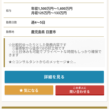
年収1,500万円～1,600万円
給与
月収125万円～133万円
週4～5日
勤務日数
鹿児島県 日置市
勤務地
☆比較的ゆったりとした勤務内容です
☆最寄駅から徒歩1分の好立地です
☆土日休みも可能でプライベートな時間もしっかり確保で
きます
★☆コンサルタントからのメッセージ★☆
鹿児島市からも通勤しやすく、先生方の希望に寄り添って頂
ける法人です。
週4日勤務や週末休み、当直・オンコール免除など相談にの
詳細を見る
って頂けます。
セカンドキャリア医師の採用も積極的に行っております。
少しでもご興味がありましたら、お気軽にお問合せくださ
この求人に
い。
気になる
問い合わせる
#秋入職可