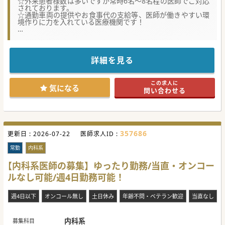
☆外来患者様数は多いですが常時6名～8名程の医師でご対応
されております。
☆通勤車両の提供やお食事代の支給等、医師が働きやすい環
境作りに力を入れている医療機関です！
☆★コンサルタントからのメッセージ★☆
薩摩川内市にございます、内科クリニックです。
患者様も多く来院され、地域の方から信頼されているクリニ
ックです。
詳細を見る
この度、ご高齢の先生が退職されたため医師体制強化の為の
採用となります。
最寄り駅からのアクセスもよく、福利厚生も充実している為
この求人に
鹿児島市内方面や他県から通勤されている先生もいらっしゃ
気になる
問い合わせる
います。
是非お気軽にお問合せください！
#秋入職可
357686
更新日 :
2026-07-22
医師求人ID :
常勤
内科系
【内科系医師の募集】ゆったり勤務/当直・オンコー
ルなし可能/週4日勤務可能！
週4日以下
オンコール無し
土日休み
年齢不問・ベテラン歓迎
当直なし
内科系
募集科目