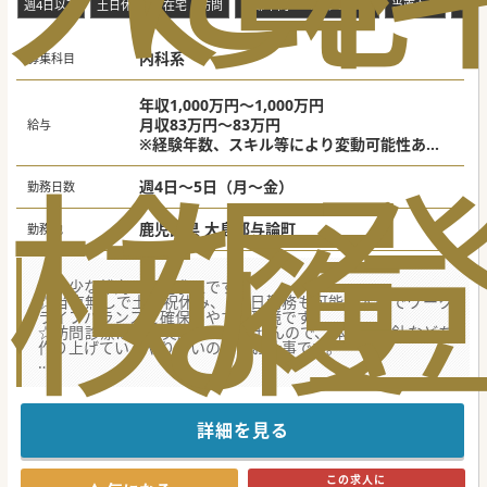
週4日以下
土日休み
在宅・訪問
年齢不問・ベテラン歓迎
当直なし
専門
内科系
募集科目
年収1,000万円～1,000万円
月収83万円～83万円
給与
※経験年数、スキル等により変動可能性あ
検
な
履
り）
週4日～5日（月～金）
勤務日数
鹿児島県 大島郡与論町
勤務地
☆希少な離島の老健求人です。
☆当直無しで土日祝休み、週4日勤務も可能ですのでワーク
ライフバランスを確保しやすい環境です。
☆訪問診療はまだ実施していませんので、体制や方針などを
作り上げていくやりがいのあるお仕事です。
★☆コンサルタントからのメッセージ★☆
鹿児島県大島郡の離島より、老健施設での勤務が中心の求人
が出ました！
現在、常勤1名体制で老健とクリニックを運営しております
詳細を見る
が、
今後の体制強化のために募集しております。
鹿児島から1日1~2便、飛行機が出ており、
この求人に
周囲は青く美しい珊瑚礁の海と色とりどりの花に囲まれた美