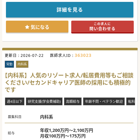
15年以上続いているクリニックで運営も安定しておりますの
で腰を据えて長くご勤務いただける環境がございます。
詳細を見る
子育て中の先生やブランクのある先生のサポート体制等、
先生の状況に合わせた手厚い体制で働きやすい環境が整って
いる医療機関です。
この求人に
是非お問合せください。
気になる
問い合わせる
#秋入職可
363023
更新日 :
2026-07-22
医師求人ID :
常勤
内科系
【内科系】人気のリゾート求人/転居費用等もご相談
ください/セカンドキャリア医師の採用にも積極的
です
週4日以下
研究支援(学会費補助)
高額給与
年齢不問・ベテラン歓迎
転科OK
内科系
募集科目
年収1,200万円～2,100万円
給与
月収100万円～175万円