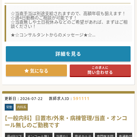
☆当直手当は別途支給されますので、高額年収も狙えます！
☆週4日勤務のご相談が可能です！
☆当直無しや土日祝休みなどのご希望があれば、まずはご相
談ください！
★☆コンサルタントからのメッセージ★☆
鹿児島市にあるケアミックス病院で、鹿児島市中心部より車
で約10分程の立地にあります。
市内中心部エリアからの通勤しやすく、給与の相談が可能な
好条件求人ですので、
詳細を見る
ぜひこの機会にご検討ください！
#秋入職可
この求人に
気になる
問い合わせる
591111
更新日 :
2026-07-22
医師求人ID :
常勤
内科系
【一般内科】日置市/外来・病棟管理/当直・オンコ
ール無しのご勤務です
週4日以下
オンコール無し
当直なし
電子カルテ
専門医不問
車通勤可