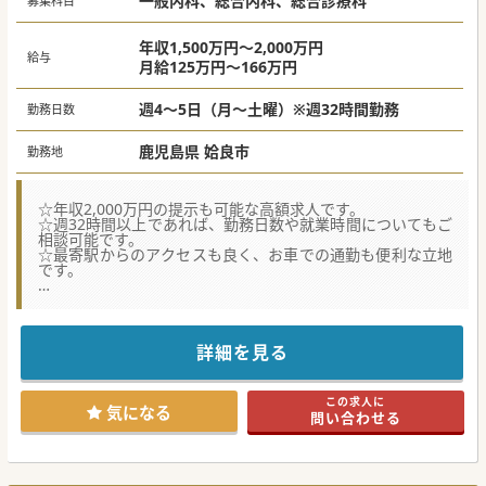
一般内科、総合内科、総合診療科
募集科目
年収1,500万円～2,000万円
給与
月給125万円～166万円
週4～5日（月～土曜）※週32時間勤務
勤務日数
鹿児島県 姶良市
勤務地
☆年収2,000万円の提示も可能な高額求人です。
☆週32時間以上であれば、勤務日数や就業時間についてもご
相談可能です。
☆最寄駅からのアクセスも良く、お車での通勤も便利な立地
です。
★☆コンサルタントからのメッセージ★☆
鹿児島県姶良市にございます、地域の生活習慣病の治療等に
力を入れている、地域の中核病院です。
今回、内科の診療体制を強化するため常勤医師を募集してお
詳細を見る
ります。
当直無のご相談可能で、提携の保育施設もございますので、
子育て中の先生にもオススメです。
この求人に
ご興味ございましたら、お気軽にお問い合わせください。
気になる
問い合わせる