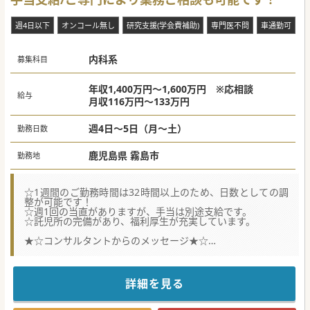
週4日以下
オンコール無し
研究支援(学会費補助)
専門医不問
車通勤可
内科系
募集科目
年収1,400万円～1,600万円 ※応相談
給与
月収116万円～133万円
週4日～5日（月～土）
勤務日数
鹿児島県 霧島市
勤務地
☆1週間のご勤務時間は32時間以上のため、日数としての調
整が可能です！
☆週1回の当直がありますが、手当は別途支給です。
☆託児所の完備があり、福利厚生が充実しています。
★☆コンサルタントからのメッセージ★☆
鹿児島県霧島市にございます、100床以上のケアミックス病
院です。
救急対応も行っており、地域貢献度が高い医療機関です。
近くにバス停もありますので公共機関での通勤も可能です。
詳細を見る
現在常勤医師は5名在籍しておりますが、体制強化のための
増員募集となります。
ぜひ一度ご検討ください。