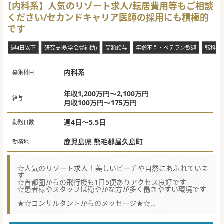
【内科系】人気のリゾート求人/転居費用等もご相談
ください/セカンドキャリア医師の採用にも積極的
です
週4日以下
研究支援(学会費補助)
高額給与
年齢不問・ベテラン歓迎
転科OK
内科系
募集科目
年収1,200万円～2,100万円
給与
月収100万円～175万円
週4日～5.5日
勤務日数
鹿児島県 熊毛郡屋久島町
勤務地
☆人気のリゾート求人！美しいビーチや自然にあふれていま
す
☆首都圏からの飛行機も1日5便ありアクセス良好です
☆患者様やスタッフは穏やかな方が多く働きやすい環境です
★☆コンサルタントからのメッセージ★☆
温暖な気候、豊かな自然が魅力のリゾート求人です。
地域医療に興味のある方や、セカンドキャリア先をお探しの