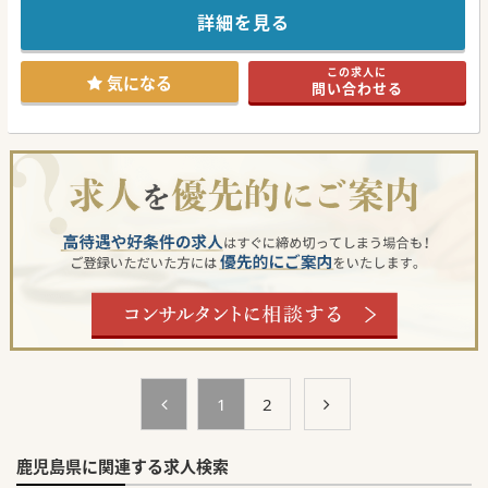
先生にオススメの求人です。
遠方から転居される場合でも、費用のご相談は可能でござい
詳細を見る
ます。
少しでもご興味がございましたら、お気軽にお問合せくださ
い。
この求人に
気になる
問い合わせる
#秋入職可
1
2
鹿児島県に関連する求人検索