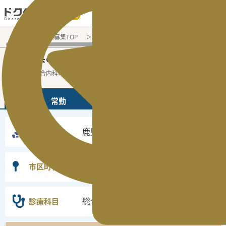
電話でのお問い合わせ：平日9:30-19:00
医師転職・求人募集TOP
常勤求人検索
鹿児島県 医師求人
鹿児島県
総合内科
常勤医師求人・転職情報
の
の
鹿児島県の総合内科の常勤の医師求人の検
...
続きを読む▼
常勤
非常勤
鹿児島県
勤務地
選択なし
市区町村
総合内科
診療科目