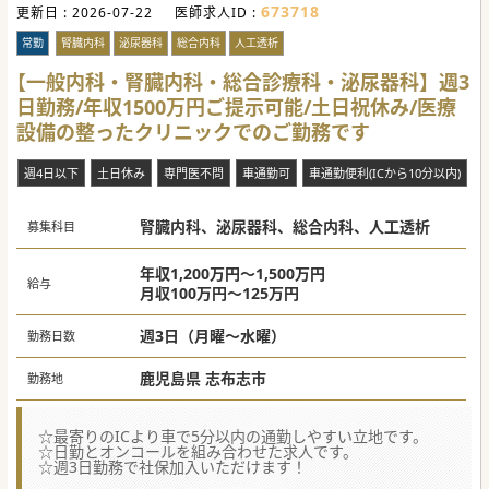
673718
更新日 :
2026-07-22
医師求人ID :
常勤
腎臓内科
泌尿器科
総合内科
人工透析
【一般内科・腎臓内科・総合診療科・泌尿器科】週3
日勤務/年収1500万円ご提示可能/土日祝休み/医療
設備の整ったクリニックでのご勤務です
週4日以下
土日休み
専門医不問
車通勤可
車通勤便利(ICから10分以内)
腎臓内科、泌尿器科、総合内科、人工透析
募集科目
年収1,200万円～1,500万円
給与
月収100万円～125万円
週3日（月曜～水曜）
勤務日数
鹿児島県 志布志市
勤務地
☆最寄りのICより車で5分以内の通勤しやすい立地です。
☆日勤とオンコールを組み合わせた求人です。
☆週3日勤務で社保加入いただけます！