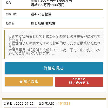
年収1,200万円～1,600万円
給与
月給100万円~133万円
週4～5日勤務
勤務日数
鹿児島県 霧島市
勤務地
☆後方支援病院として近隣の医療機関との連携も密に取れて
おります。
☆慢性期よりの病院ですので比較的ゆったりご勤務いただけ
ます。
☆職員専用の託児所も完備している為、子育て中の先生も安
心してご勤務いただけます。
★☆コンサルタントからのメッセージ☆★
霧島市内中心部にございます、療養型寄りのケアミックス病
院です。
詳細を見る
この度、内科体制強化の為医師を募集しております。
近隣に同法人が運営する関連施設もあり経営も安定しており
ますので、
この求人に
腰を据えて長くご勤務いただける環境がございます。
気になる
問い合わせる
少しでもご興味がございましたらお気軽にお問合せくださ
い！
#秋入職可
461528
更新日 :
2026-07-22
医師求人ID :