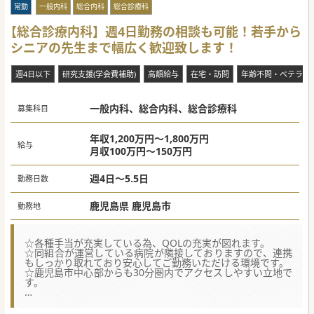
常勤
一般内科
総合内科
総合診療科
【総合診療内科】週4日勤務の相談も可能！若手から
シニアの先生まで幅広く歓迎致します！
週4日以下
研究支援(学会費補助)
高額給与
在宅・訪問
年齢不問・ベテラン
一般内科、総合内科、総合診療科
募集科目
年収1,200万円～1,800万円
給与
月収100万円～150万円
週4日～5.5日
勤務日数
鹿児島県 鹿児島市
勤務地
☆各種手当が充実している為、QOLの充実が図れます。
☆同組合が運営している病院が隣接しておりますので、連携
もしっかり取れており安心してご勤務いただける環境です。
☆鹿児島市中心部からも30分圏内でアクセスしやすい立地で
す。
★☆コンサルタントからのメッセージ★☆
この度、患者様数増加の為の増員募集となります。