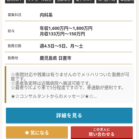
内科系
募集科目
年収1,600万円～1,800万円
給与
月収133万円～150万円
週4.5日～5日、月～土
勤務日数
鹿児島県 日置市
勤務地
☆夜間対応や残業は有りませんのでメリハリついた勤務が可
能です。
☆患者急変時は近隣病院へ搬送可能です。
☆最寄りICより車で5分程度ですので、車通勤が便利です。
★☆コンサルタントからのメッセージ★☆
鹿児島県日置市にございます有床クリニックです。
今回、常勤医師の負担軽減のため、常勤医師を募集しており
ます。
鹿児島市内中心部から車で30分ほどの立地でICや最寄り駅も
詳細を見る
近いため、通勤アクセス良好です。
少しでもご興味ございましたら是非ご応募ください。
この求人に
#秋入職可
気になる
問い合わせる