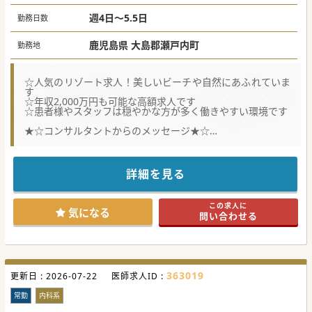
週4日～5.5日
勤務日数
鹿児島県 大島郡瀬戸内町
勤務地
☆人気のリゾート求人！美しいビーチや自然にあふれていま
す
☆年収2,000万円も可能な高額求人です
☆患者様やスタッフは穏やかな方が多く働きやすい環境です
★☆コンサルタントからのメッセージ★☆
温暖な気候、豊かな自然が魅力のリゾート求人です。
地域医療に興味のある方や、セカンドキャリア先をお探しの
先生にオススメの求人です。
遠方から転居される場合でも、費用のご相談は可能でござい
詳細を見る
ます。
少しでもご興味がございましたら、お気軽にお問合せくださ
い。
この求人に
気になる
問い合わせる
#秋入職可
363019
更新日 :
2026-07-22
医師求人ID :
常勤
内科系