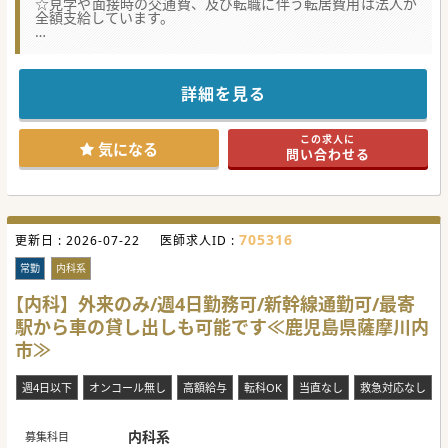
☆見学や面接時の交通費、及び転職に伴う転居費用は法人が
全額支給しています。
★☆コンサルタントからのメッセージ★☆
鹿児島市内でも有数の急性期病院です。
圧倒的な症例数や医療機器の充実ぶりは目を見張るものがご
ざいます。
詳細を見る
専門分野を追求したい若手医師には絶好の環境です。
また、給与に関しては原則前職を下回ることが無いので、
給与をアップさせたい経験豊富な先生にとっても魅力的な求
この求人に
人となっております。
気になる
問い合わせる
是非お気軽にお問合せください
#春入職可 #秋入職可
705316
更新日 :
2026-07-22
医師求人ID :
常勤
内科系
【内科】外来のみ/週4日勤務可/新幹線通勤可/最寄
駅から車の貸し出しも可能です≪鹿児島県薩摩川内
市≫
週4日以下
オンコール無し
高額給与
転科OK
当直なし
救急対応なし
内科系
募集科目