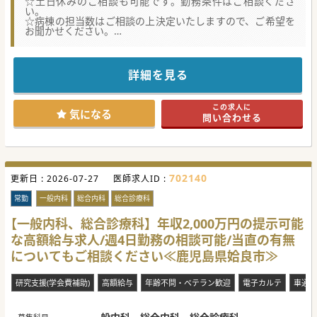
☆土日休みのご相談も可能です。勤務条件はご相談くださ
い。
☆病棟の担当数はご相談の上決定いたしますので、ご希望を
お聞かせください。
★☆コンサルタントからのメッセージ★☆
鹿児島県で複数病院を経営している法人が母体の病院です。
時間外の対応もほとんどない勤務ですので、オンオフのはっ
詳細を見る
きりとした環境です。
全身管理のできる先生であれば科目は問いません。
是非ご検討ください。
この求人に
気になる
問い合わせる
#秋入職可
702140
更新日 :
2026-07-27
医師求人ID :
常勤
一般内科
総合内科
総合診療科
【一般内科、総合診療科】年収2,000万円の提示可能
な高額給与求人/週4日勤務の相談可能/当直の有無
についてもご相談ください≪鹿児島県姶良市≫
研究支援(学会費補助)
高額給与
年齢不問・ベテラン歓迎
電子カルテ
車通勤