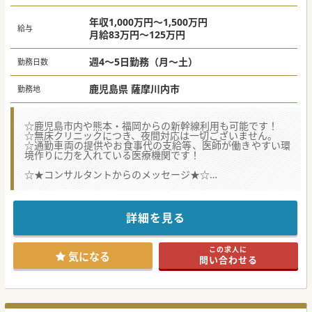
年収1,000万円～1,500万円
給与
月給83万円～125万円
週4～5日勤務（月～土）
勤務日数
鹿児島県 薩摩川内市
勤務地
☆鹿児島市内や熊本・福岡からの新幹線利用も可能です！
☆無床クリニックにつき、夜間対応は一切ございません。
☆通勤車両の提供やお食事代の支給等、医師が働きやすい環
境作りに力を入れている医療機関です！
☆★コンサルタントからのメッセージ★☆
薩摩川内市にございます、患者様も多く来院され、地域の方
から信頼されているクリニックです。
今回、医師体制強化の為の募集となります。
新幹線停止駅から車で5分程とアクセスもよく、福利厚生も
詳細を見る
充実している為、
鹿児島市内方面や他県から通勤されている先生もいらっしゃ
います。
この求人に
ぜひお気軽にお問合せください！
気になる
問い合わせる
#秋入職可