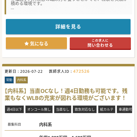
積める環境です。
★☆コンサルタントからのメッセージ★☆
鹿児島市内にある50年以上の歴史を誇る医療機関で救急医療
を中心に取り組まれています。
最寄駅が近く公共機関での通勤が便利な立地にあります。
詳細を見る
臨床研修施設認証されており、特に循環器分野での症例数は
豊富です。
一般内科では、循環器や消化器以外の内科疾患を幅広く対応
この求人に
しております。
気になる
問い合わせる
ぜひご検討ください!
#秋入職可
472526
更新日 :
2026-07-22
医師求人ID :
常勤
内科系
【内科系】当直OCなし！週4日勤務も可能です。残
業もなくWLBの充実が図れる環境がございます！
週4日以下
オンコール無し
当直なし
救急対応なし
紙カルテ
車通勤可
内科系
募集科目