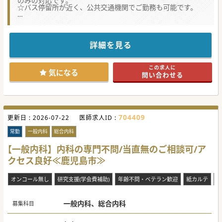
のみの対応です。
☆バス停留所が近く、公共交通機関でご勤務も可能です。
★☆コンサルタントからのメッセージ★☆
鹿児島市内にある療養型の病院です。
マイカー通勤も可能ですが、最寄りバス停からは徒歩5分程
度の立地にありますので
詳細を見る
公共交通機関での通勤も便利です。
外部からの先生のサポートも入っている病院ですので、比較
的メリハリのあるご勤務が可能です。
この求人に
若手の方からベテランの方まで、ご検討いただきやすい求人
気になる
問い合わせる
でございますので、
ぜひ一度ご検討くださいませ！
#春入職可 #秋入職可
704409
更新日 :
2026-07-22
医師求人ID :
常勤
一般内科
総合内科
【一般内科】内科の専門不問/当直無のご相談可/ア
クセス良好≪鹿児島市≫
オンコール無し
研究支援(学会費補助)
年齢不問・ベテラン歓迎
紙カルテ
住
一般内科、総合内科
募集科目