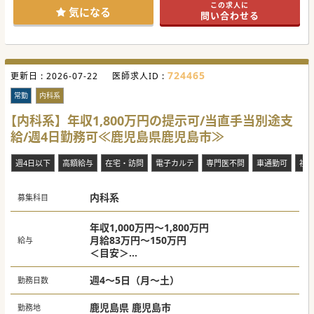
この求人に
気になる
問い合わせる
#秋入職可
724465
更新日 :
2026-07-22
医師求人ID :
常勤
内科系
【内科系】年収1,800万円の提示可/当直手当別途支
給/週4日勤務可≪鹿児島県鹿児島市≫
週4日以下
高額給与
在宅・訪問
電子カルテ
専門医不問
車通勤可
祝
内科系
募集科目
年収1,000万円～1,800万円
月給83万円～150万円
給与
＜目安＞
・週4日：年収1000万円～1500万円
・週5日：年収1300万円～1800万円
週4～5日（月～土）
勤務日数
鹿児島県 鹿児島市
勤務地