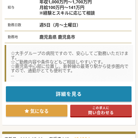
年収1,000万円～1,700万円
月給100万円～141万円
給与
※経験とスキルに応じて相談
週5日（月～土曜日）
勤務日数
鹿児島県 鹿児島市
勤務地
☆大手グループの病院ですので、安心してご勤務いただけま
す。
☆ご勤務内容や条件などもご相談しやすいです。
☆鹿児島中心部に位置し、新幹線の最寄り駅から徒歩圏内で
すので、通勤がとても便利です。
★☆コンサルタントからのメッセージ★☆
鹿児島市内中心部にございます、ケアミックス病院です。
訪問診療の患者数増加に伴い、訪問診療を担当している医師
の負担軽減のため、募集しております。
詳細を見る
経験を積みたい若手から、若手を育てたいベテランの先生ま
で幅広く募集しております。
勤務条件もご相談いただけますので、是非一度ご相談くださ
この求人に
い！
気になる
問い合わせる
#秋入職可