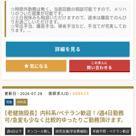
☆時間外勤務は無く、当直回数の相談可能ですので、メリハ
リのついた就業が可能です。
☆土日祝休みも相談いただけますので、週末は離島でのんび
りお過ごしいただけます。
☆早出手当、離島手当、帰省手当など、手当てが充実してお
ります。
★☆コンサルタントからのメッセージ★☆
大島郡の医療を支える、病床200床規模の病院です。
島の救急体制を 守り地域医療に貢献いただける仲間を募集し
詳細を見る
ています。
離島医療に興味がある方からのご応募、お待ちしておりま
す。
この求人に
気になる
問い合わせる
#年度内入職可 #秋入職可
688623
更新日 :
2026-07-28
医師求人ID :
常勤
内科系
【老健施設長】内科系/ベテラン歓迎！/週4日勤務
可/急変も少なく比較的ゆったりご勤務頂けます。
週4日以下
オンコール無し
研究支援(学会費補助)
年齢不問・ベテラン歓迎