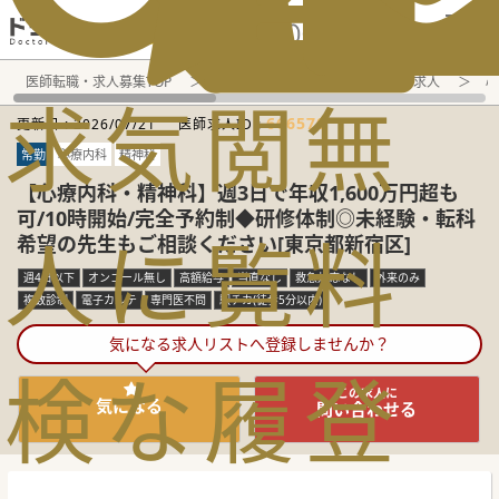
電話でのお問い合わせ：平日9:30-19:00
医師転職・求人募集TOP
常勤求人検索
東京都 医師求人
心
求
気
閲
無
666570
更新日 :
2026/07/21
医師求人ID :
常勤
心療内科
精神科
【心療内科・精神科】週3日で年収1,600万円超も
可/10時開始/完全予約制◆研修体制◎未経験・転科
人
に
覧
料
希望の先生もご相談ください[東京都新宿区]
週4日以下
オンコール無し
高額給与
当直なし
救急対応なし
外来のみ
複数診制
電子カルテ
専門医不問
駅チカ(徒歩5分以内)
気になる求人リストへ登録しませんか？
検
な
履
登
この求人に
気になる
問い合わせる