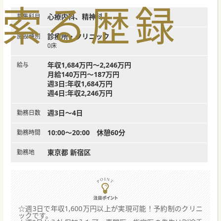
索
る
歴
録
心療内科、精神科
募集科目
診療所・クリニック
施設種別
0床
年収1,684万円～2,246万円
給与
月給140万円～187万円
週3日:年収1,684万円
週4日:年収2,246万円
週3日～4日
勤務日数
10:00～20:00 休憩60分
勤務時間
東京都 新宿区
勤務地
☆週3日で年収1,600万円以上が実現可能！予約制のクリニ
ックです。