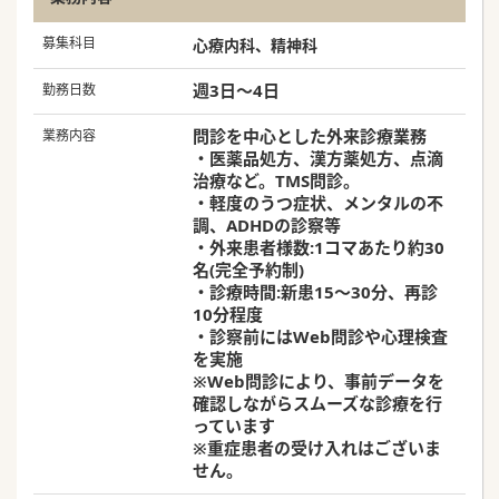
募集科目
心療内科、精神科
週3日～4日
勤務日数
問診を中心とした外来診療業務
業務内容
・医薬品処方、漢方薬処方、点滴
治療など。TMS問診。
・軽度のうつ症状、メンタルの不
調、ADHDの診察等
・外来患者様数:1コマあたり約30
名(完全予約制)
・診療時間:新患15～30分、再診
10分程度
・診察前にはWeb問診や心理検査
を実施
※Web問診により、事前データを
確認しながらスムーズな診療を行
っています
※重症患者の受け入れはございま
せん。