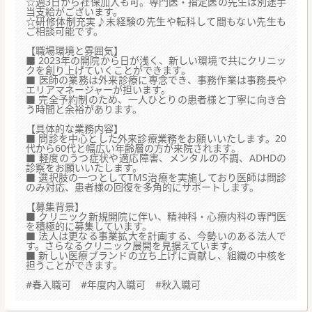
☆週3日から社保加入も可。専門医・指定医の先生は別途手
当支給がございます。
☆研修体制充実♪未経験の先生や転科して間もない先生も
ご相談可能です。
【職場環境と雰囲気】
■ 2023年の開院から日が浅く、新しい環境で共にクリニッ
クを創り上げていくことができます。
■ 医師の業務は外来診療に専念でき、事務作業は事務長や
エリアマネージャーが担います。
■ 完全予約制のため、一人ひとりの患者様と丁寧に向き合
う時間と余裕があります。
【具体的な業務内容】
■ 問診を中心とした外来診療業務をお願いいたします。20
代から60代と幅広い年齢層の方が来院されます。
■ 軽度のうつ症状や適応障害、メンタルの不調、ADHDの
診察をお願いいたします。
■ 選択肢の一つとしてTMS治療を実施しており医師は問診
のみ対応、患者様の回復を多角的にサポートします。
【募集背景】
■ クリニック新規開院に伴い、精神科・心療内科の専門医
を積極的に募集しています。
■ 法人は更なる事業拡大を計画する、今勢いのある法人で
す。さらなるクリニック展開を見据えています。
■ 新しい医療ブランドの立ち上げに貢献し、組織の中核を
担うことができます。
#春入職可 #年度内入職可 #秋入職可