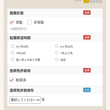
勤務形態
名
必須
常勤
非常勤
ふ
※複数選択可
生
転職希望時期
必須
年
3ヶ月以内
6ヶ月以内
1年以内
1年より先
良い求人があり次第
未定
医師免許取得
必須
取得済
医師免許取得年
任意
年