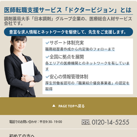
医師転職支援サービス「ドクタービジョン」とは
調剤薬局大手「日本調剤」グループ企業の、医療総合人材サービス
会社です。
豊富な求人情報とネットワークを駆使して、先生をご支援します。
サポート体制充実
職務経歴書作成から内定後のフォローまで
全国に拠点を展開
各エリアの医療機関とのネットワークを有していま
す
安心の情報管理体制
厚生労働省認可の「職業紹介優良事業者」の認定を
取得
PAGE TOPへ戻る
電話でのお問い合わせ：
平日9:30- 19:00
初めての方へ