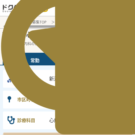
電話でのお問い合わせ：平日9:30-19:00
医師転職・求人募集TOP
常勤求人検索
新潟県 医師求人
心
新潟県
心療内科
常勤医師求人・転職情報
の
の
新潟県の心療内科の常勤の医師求人の検索
...
続きを読む▼
常勤
非常勤
新潟県
勤務地
選択なし
市区町村
心療内科
診療科目