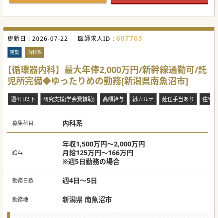
仕事とプライベートのメリハリをつけながら、充実した生活
を送ることができます。
ぜひ一度お問い合わせくださいませ。
#秋入職可
607765
更新日 :
2026-07-22
医師求人ID :
常勤
内科系
【循環器内科】最大年俸2,000万円/新幹線通勤可/託
児所完備◆ゆったりめの勤務[新潟県南魚沼市]
週4日以下
研究支援(学会費補助)
高額給与
紙カルテ
赴任手当あり
住宅
内科系
募集科目
年収1,500万円～2,000万円
月給125万円～166万円
給与
※週5日勤務の場合
週4日～5日
勤務日数
新潟県 南魚沼市
勤務地