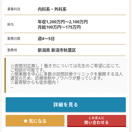
内科系・外科系
募集科目
年収1,200万円～2,100万円
給与
月給100万円～175万円
週4～5日
勤務日数
新潟県 新潟市秋葉区
勤務地
☆夜間対応無し！働き方については先生のご希望に応じて、
ご相談が可能です。
☆関東圏を中心に多数の訪問診療クリニックを展開する法人
運営のため、診療体制やノウハウが整っています。
☆最寄駅からも徒歩圏内！
★☆コンサルタントからのメッセージ★☆
新潟県内に3ヶ所の在宅クリニックを保有。
夜間対応は非常勤の先生が対応しており、常勤の先生は夜間
免除となります。
詳細を見る
その他働き方についても、先生に応じてご相談可能です。ま
ずはお問い合わせくださいませ。
この求人に
#春入職可 #秋入職可
気になる
問い合わせる