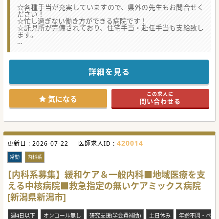
☆各種手当が充実していますので、県外の先生もお問合せく
ださい！
☆忙し過ぎない働き方ができる病院です！
☆託児所が完備されており、住宅手当・赴任手当も支給致し
ます。
★☆コンサルタントからのメッセージ★☆
開院以来、地域の脳神経外科を支える医療機関です。
関東圏や県外からの新幹線通勤も可能です。
またご転居を伴う場合は、引越し手当や住宅手当のご支給が
詳細を見る
ございます。
自然豊かな地域で、ゆったりと診療を行いたい先生におすす
めです！
この求人に
気になる
問い合わせる
#春入職可 #秋入職可
420014
更新日 :
2026-07-22
医師求人ID :
常勤
内科系
【内科系募集】緩和ケア＆一般内科■地域医療を支
える中核病院■救急指定の無いケアミックス病院
[新潟県新潟市]
週4日以下
オンコール無し
研究支援(学会費補助)
土日休み
年齢不問・ベテ