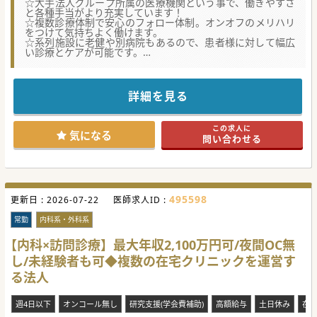
☆大手法人グループ所属の医療機関という事で、働きやすさ
と各種手当がより充実しています！
☆複数診療体制で安心のフォロー体制。オンオフのメリハリ
をつけて気持ちよく働けます。
☆系列施設に老健や別病院もあるので、患者様に対して幅広
い診療とケアが可能です。
#秋入職可
詳細を見る
この求人に
気になる
問い合わせる
495598
更新日 :
2026-07-22
医師求人ID :
常勤
内科系・外科系
【内科×訪問診療】最大年収2,100万円可/夜間OC無
し/未経験者も可◆複数の在宅クリニックを運営す
る法人
週4日以下
オンコール無し
研究支援(学会費補助)
高額給与
土日休み
在