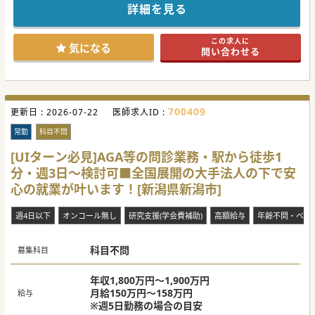
た地域密着型病院への転換を推進されてこられました。
詳細を見る
現在では地域包括ケア病床を70床近くまで拡大し、急性期病
院からの転院患者を受け入れています。
新幹線停車駅が利用可能なエリアにあるので東京方面への移
この求人に
動にも便利です。
気になる
問い合わせる
是非一度お問い合わせください。
#春入職可 #秋入職可
700409
更新日 :
2026-07-22
医師求人ID :
常勤
科目不問
[UIターン必見]AGA等の問診業務・駅から徒歩1
分・週3日～検討可■全国展開の大手法人の下で安
心の就業が叶います！[新潟県新潟市]
週4日以下
オンコール無し
研究支援(学会費補助)
高額給与
年齢不問・ベテ
科目不問
募集科目
年収1,800万円～1,900万円
月給150万円～158万円
給与
※週5日勤務の場合の目安