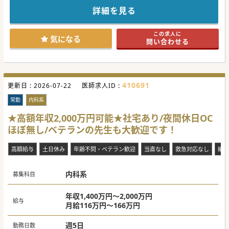
提供しているケアミックスの病院です。
ベテランの勤務医、スタッフが揃っておりますので、安心し
詳細を見る
てご勤務が可能です。
地域医療に貢献したい方是非ご応募お待ちしております。
この求人に
#秋入職可
気になる
問い合わせる
410691
更新日 :
2026-07-22
医師求人ID :
常勤
内科系
★高額年収2,000万円可能★社宅あり/夜間休日OC
ほぼ無し/ベテランの先生も大歓迎です！
高額給与
土日休み
年齢不問・ベテラン歓迎
当直なし
救急対応なし
紙カ
内科系
募集科目
年収1,400万円～2,000万円
給与
月給116万円～166万円
週5日
勤務日数