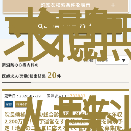
求
気
閲
詳細な検索条件を表示
この条件で検索する
並び順
新潟県の心療内科の
20
医師求人(常勤)検索結果
件
人
に
覧
733983
更新日 :
2026-07-29
医師求人ID :
常勤
科目不問
院長候補【内科/総合診療科】外来のみで最大年収
2,200万円！黒字運営をする法人にて分院を開院予
定！地域のニーズに応えるべく管理医師を募集[新