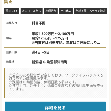
集★
週4日以下
オンコール無し
高額給与
土日休み
年齢不問・ベテラン歓迎
科目不問
募集科目
年収1,500万円～2,100万円
月給125万円～175万円
給与
※当直代は別途支給。年収はご経歴により決
定。
週4日～5日
勤務日数
新潟県 中魚沼郡津南町
勤務地
☆公立のため経営が安定しており、ワークライフバランスも
取りやすい職場環境です。
☆残業は10時間前後、休暇日数も多いです。
☆住宅手当、赴任手当、退職金制度などの福利厚生面も整っ
ています。
☆★コンサルタントからのメッセージ☆★
超高齢化社会を支える地域住民のホームドクターとして、
急性期から慢性期までを総合的に診療するケアミックス病院
です。
詳細を見る
次期院長職として、まずは副院長としてご入職頂きます。