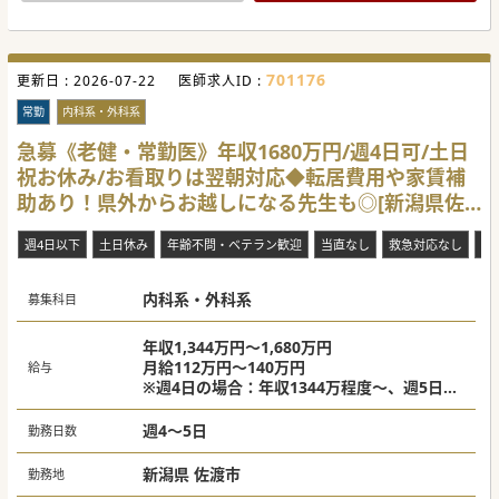
701176
更新日 :
2026-07-22
医師求人ID :
常勤
内科系・外科系
急募《老健・常勤医》年収1680万円/週4日可/土日
祝お休み/お看取りは翌朝対応◆転居費用や家賃補
助あり！県外からお越しになる先生も◎[新潟県佐
渡市]
週4日以下
土日休み
年齢不問・ベテラン歓迎
当直なし
救急対応なし
紙
内科系・外科系
募集科目
年収1,344万円～1,680万円
月給112万円～140万円
給与
※週4日の場合：年収1344万程度～、週5日の
場合：年収1680万程度～
週4～5日
勤務日数
新潟県 佐渡市
勤務地