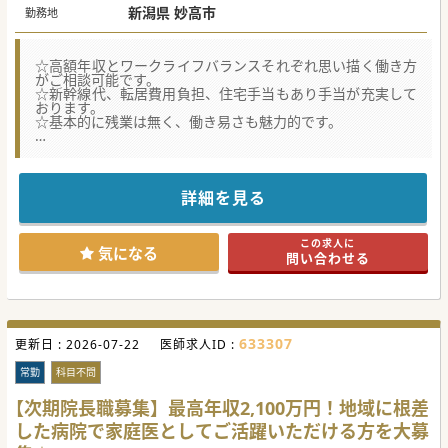
新潟県 妙高市
勤務地
☆高額年収とワークライフバランスそれぞれ思い描く働き方
がご相談可能です。
☆新幹線代、転居費用負担、住宅手当もあり手当が充実して
おります。
☆基本的に残業は無く、働き易さも魅力的です。
★☆コンサルタントからのメッセージ★☆
急性期医療・慢性期医療を担う基幹病院として、地域医療に
貢献している病院です。
公的病院ですので、福利厚生も充実し、働き易い病院です。
詳細を見る
日本海に面したエリアで、プライベートではマリンスポーツ
はもちろん、ゴルフやハイキングも楽しめます。
ご興味をお持ちの方は、お気軽にお問合せください。
この求人に
気になる
問い合わせる
#春入職可 #秋入職可
633307
更新日 :
2026-07-22
医師求人ID :
常勤
科目不問
【次期院長職募集】最高年収2,100万円！地域に根差
した病院で家庭医としてご活躍いただける方を大募