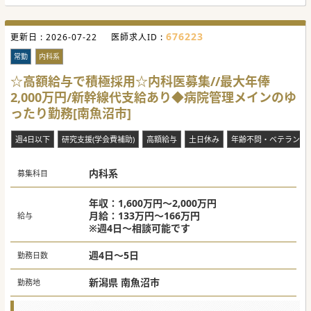
676223
更新日 :
2026-07-22
医師求人ID :
常勤
内科系
☆高額給与で積極採用☆内科医募集//最大年俸
2,000万円/新幹線代支給あり◆病院管理メインのゆ
ったり勤務[南魚沼市]
週4日以下
研究支援(学会費補助)
高額給与
土日休み
年齢不問・ベテラン歓
内科系
募集科目
年収：1,600万円～2,000万円
月給：133万円～166万円
給与
※週4日～相談可能です
週4日～5日
勤務日数
新潟県 南魚沼市
勤務地