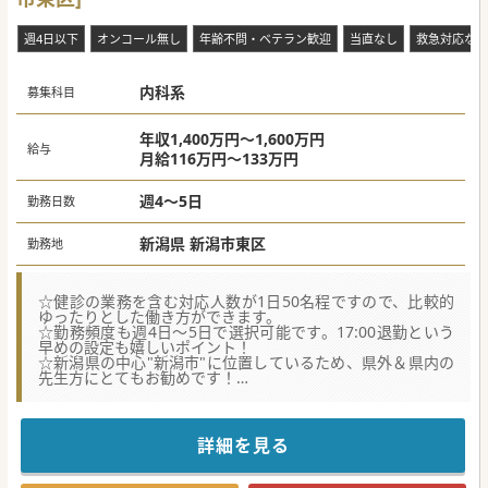
週4日以下
オンコール無し
年齢不問・ベテラン歓迎
当直なし
救急対応なし
内科系
募集科目
年収1,400万円～1,600万円
給与
月給116万円～133万円
週4～5日
勤務日数
新潟県 新潟市東区
勤務地
☆健診の業務を含む対応人数が1日50名程ですので、比較的
ゆったりとした働き方ができます。
☆勤務頻度も週4日～5日で選択可能です。17:00退勤という
早めの設定も嬉しいポイント！
☆新潟県の中心"新潟市"に位置しているため、県外＆県内の
先生方にとてもお勧めです！
★☆コンサルタントからのメッセージ☆★
漢方治療で全国的に知られており、漢方専門医が在籍してい
ます。
詳細を見る
東洋医学の診療を積極的に行っている点が大きな特徴です。
漢方だけでなく、内科全般、特に高血圧、脂質異常症、痛
風、不眠症などの生活習慣病の治療も中心に行っています。