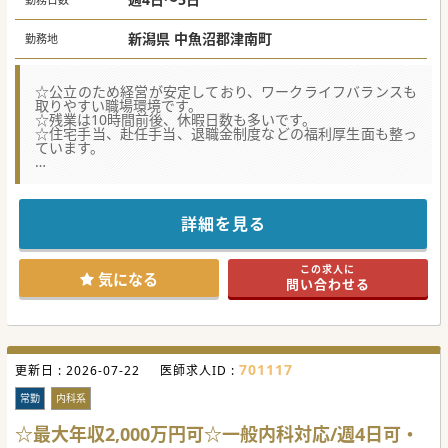
新潟県 中魚沼郡津南町
勤務地
☆公立のため経営が安定しており、ワークライフバランスも
取りやすい職場環境です。
☆残業は10時間前後、休暇日数も多いです。
☆住宅手当、赴任手当、退職金制度などの福利厚生面も整っ
ています。
☆★コンサルタントからのメッセージ☆★
超高齢化社会を支える地域住民のホームドクターとして、
急性期から慢性期までを総合的に診療するケアミックス病院
です。
詳細を見る
#春入職可 #秋入職可
この求人に
気になる
問い合わせる
701117
更新日 :
2026-07-22
医師求人ID :
常勤
内科系
☆最大年収2,000万円可☆一般内科対応/週4日可・