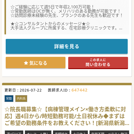
☆ご経験に応じて週5日で年収2,100万可能！
☆常勤医師はOCが無く、メリハリのある勤務が可能です！
☆訪問診療未経験の先生、ブランクのある先生も歓迎です！
★☆コンサルタントからのメッセージ★☆
大手法人グループに所属する、在宅診療クリニックです。
開院してまだ数年ですが、グループ内で蓄積されたノウハウ
をもとに、右肩上がりで成長しています！
スタッフ体制も充実していますので、ドライバーと看護師が
同行し、医師が診療に専念できる環境です。
詳細を見る
常勤医はOC・当直がありませんので、QOLを求める先生に
もおすすめです。
通勤には新幹線もご利用頂けますので、長岡や燕三条からの
この求人に
通勤も可能です。
気になる
問い合わせる
最寄駅からは徒歩5分の好立地で、ストレス無く通勤できま
す。
お力を貸してくださる先生からのご応募を、お待ちしており
ます！
#春入職可 #秋入職可
647442
更新日 :
2026-07-22
医師求人ID :
常勤
内科系
☆院長職募集☆【病棟管理メイン×働き方柔軟に対
応】週4日から/時短勤務可能/土日祝休み◆まずは
ご希望の勤務条件をお教えください！[新潟県新潟
市]