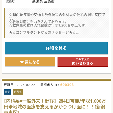
新潟県 三条市
勤務地
☆脳血管疾患や交通事故外傷等の外科系の色彩の濃い病院で
す。
☆救急対応にも力を入れております。
☆救急車の受け入れ台数は年間1,200台以上です。
★☆コンサルタントからのメッセージ★☆
地元の皆様から愛される地域密着の基幹病院です。
最寄り駅より徒歩10分です。
ワークライフバランス重視の先生にもオススメです。
詳細を見る
#春入職可 #秋入職可
この求人に
気になる
問い合わせる
690303
更新日 :
2026-07-22
医師求人ID :
常勤
内科系
【内科系×一般外来＋健診】週4日可能/年収1,600万
円◆地域の医療を支えるかかりつけ医に！！[新潟
市東区]