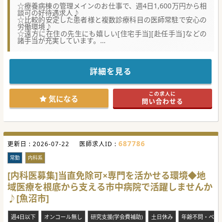
☆療養病棟の管理メインのお仕事で、週4日1,600万円から相
談可の好待遇求人♪
☆比較的安定した患者様と複数診療科目の医師常駐で安心の
労働環境♪
☆遠方に在住の先生にも嬉しい[住宅手当][赴任手当]などの
諸手当が充実しています。
★☆コンサルタントからのメッセージ★☆
開院以来、地域の脳神経外科を支える医療機関です。
東京駅から新幹線利用で片道1時間20分ぽっち！新潟県の南
詳細を見る
に位置するため、実はアクセスが容易です。
週末に家族のもとへ帰省する働き方も現実的な案件です♪
お米と白身魚と日本酒が美味しい恵まれたこの地で、
この求人に
自分らしくゆったりと医療従事いただけます。
気になる
問い合わせる
#春入職可 #秋入職可
687786
更新日 :
2026-07-22
医師求人ID :
常勤
内科系
[内科医募集]当直免除可×専門を活かせる環境◆地
域医療を根底から支える市中病院で活躍しませんか
♪[魚沼市]
週4日以下
オンコール無し
研究支援(学会費補助)
土日休み
年齢不問・ベテ