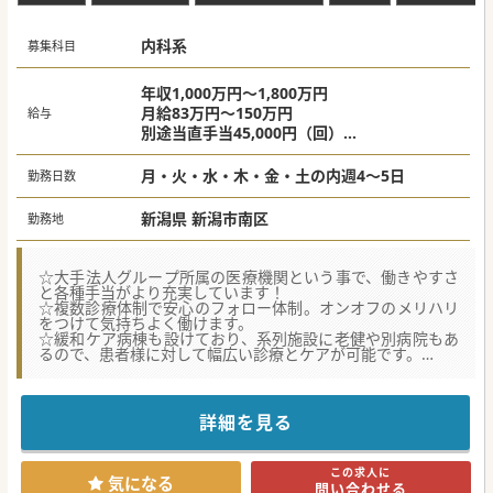
内科系
募集科目
年収1,000万円～1,800万円
月給83万円～150万円
給与
別途当直手当45,000円（回）
別途日当直手当95,000円（回）
月・火・水・木・金・土の内週4～5日
勤務日数
新潟県 新潟市南区
勤務地
☆大手法人グループ所属の医療機関という事で、働きやすさ
と各種手当がより充実しています！
☆複数診療体制で安心のフォロー体制。オンオフのメリハリ
をつけて気持ちよく働けます。
☆緩和ケア病棟も設けており、系列施設に老健や別病院もあ
るので、患者様に対して幅広い診療とケアが可能です。
【職場環境と雰囲気】
■年間休日120日以上、カレンダー通りのお休みが確保され
ており、私生活を大切にしながら無理なく継続できる環境で
詳細を見る
す。
■急性期のような切迫した緊張感から離れて残業も殆ど発生
しないため、定時退勤が定着した心身共にゆとりある職場と
この求人に
言えます。
気になる
問い合わせる
■子育てや介護への理解が深く当直免除の相談も可能であ