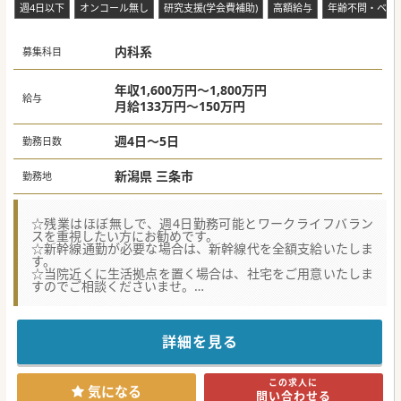
週4日以下
オンコール無し
研究支援(学会費補助)
高額給与
年齢不問・ベテ
内科系
募集科目
年収1,600万円～1,800万円
給与
月給133万円～150万円
週4日～5日
勤務日数
新潟県 三条市
勤務地
☆残業はほぼ無しで、週4日勤務可能とワークライフバラン
スを重視したい方にお勧めです。
☆新幹線通勤が必要な場合は、新幹線代を全額支給いたしま
す。
☆当院近くに生活拠点を置く場合は、社宅をご用意いたしま
すのでご相談くださいませ。
★☆コンサルタントからのメッセージ★☆
新潟県三条市で、病院・介護医療院・介護老人保健施設・訪
問看護ステーションを
詳細を見る
運営し、県央医療で高齢者医療を担う法人です。
病院としては、医療療養60床・介護療養120床の療養型医療
施設で、
この求人に
患者様のQOLを尊重し、きめ細かな医療・介護サービスを提
気になる
問い合わせる
供しております。