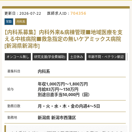
704356
更新日 :
2026-07-22
医師求人ID :
常勤
内科系
【内科系募集】内科外来&病棟管理■地域医療を支
える中核病院■救急指定の無いケアミックス病院
[新潟県新潟市]
オンコール無し
研究支援(学会費補助)
土日休み
年齢不問・ベテラン歓迎
当
内科系
募集科目
年収1,000万円～1,800万円
月給83万円～150万円
給与
別途日直手当50,000円（回）
月・火・水・木・金の内週4～5日
勤務日数
新潟県 新潟市西蒲区
勤務地