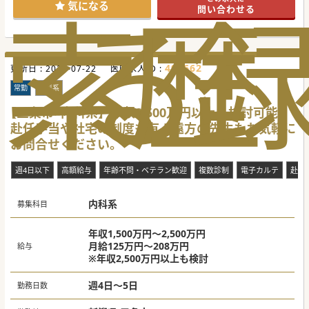
索
る
歴
【やりがい】
気になる
問い合わせる
■手厚い待遇のもとで管理医師としての手腕を発揮しなが
ら、地域医療の高度なニーズに応える大きなやりがいを感じ
られます。
■ご自身の専門を活かし、地域住民の皆様の健康を長期的か
つ包括的に支えることで地域社会へ大きく貢献できます。
■経営スキルの獲得と理想的な医療の実践を同時に叶えられ
496662
更新日 :
る非常に魅力的なステップアップの機会が得られます。
2026-07-22
医師求人ID :
【具体的な医療機関情報】
常勤
内科系
■最大年収2,200万円が可能となる高額給与案件であり、ご
自身の経験や能力を正当に評価した報酬が得られます。
【三条市×内科系】年収2,500万円以上も検討可能！
■遠方からの通勤に対する新幹線代や交通費が全額支給され
赴任手当や社宅の制度も有！遠方の先生もお気軽に
るほか、住宅手当の支給やマイカー通勤にも対応していま
す。
お問合せください。
■新規クリニックとなりますため、ご希望があれば診察同線
や必要設備などの診療体制作りにも携わることができます。
週4日以下
高額給与
年齢不問・ベテラン歓迎
複数診制
電子カルテ
赴任
内科系
募集科目
年収1,500万円～2,500万円
月給125万円～208万円
給与
※年収2,500万円以上も検討
週4日～5日
勤務日数