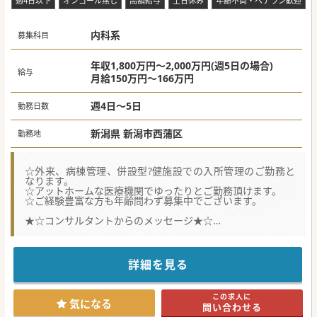
週4日以下
オンコール無し
高額給与
土日休み
年齢不問・ベテラン歓迎
内科系
募集科目
年収1,800万円～2,000万円(週5日の場合)
給与
月給150万円～166万円
週4日～5日
勤務日数
新潟県 新潟市西蒲区
勤務地
☆外来、病棟管理、併設型?健施設での入所管理のご勤務と
なります。
☆アットホームな医療機関でゆったりとご勤務頂けます。
☆ご経験豊富な方も年齢問わず募集中でございます。
★☆コンサルタントからのメッセージ★☆
田園風景が美しい場所に位置する療養型病院です。
入院療養に特化した医療機関で外来はないため、病棟管理の
みをお願い致します。
外来もリハビリ患者のみの対応となり、免除も可能です。
詳細を見る
#秋入職可
この求人に
気になる
問い合わせる