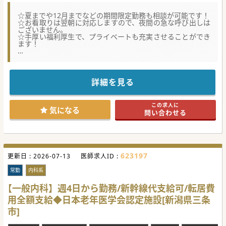
☆夏までや12月までなどの期間限定勤務も相談が可能です！
☆お看取りは翌朝に対応しますので、夜間の急な呼び出しは
ございません。
☆手厚い福利厚生で、プライベートも充実させることができ
ます！
★☆コンサルタントからのメッセージ★☆
体制強化の為、常勤医師を募集中！大手グループが運営して
おり、
フォロー体制や法人内での連携もしっかりしていますので、
詳細を見る
安心してご勤務いただくことが可能です！
特殊な立地となりますが、週末は帰省が可能です！
お看取りは翌朝の対応ですので、オンコールや臨時呼び出し
この求人に
は無く、週4日の勤務もご相談できます。
気になる
問い合わせる
各種手当などの福利厚生もしっかりしているので働き易く、
プライベートの充実も図れます。
#秋入職可
623197
更新日 :
2026-07-13
医師求人ID :
常勤
内科系
【一般内科】週4日から勤務/新幹線代支給可/転居費
用全額支給◆日本老年医学会認定施設[新潟県三条
市]