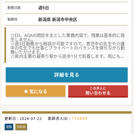
週5日
勤務日数
新潟県 新潟市中央区
勤務地
☆ED、AGAの問診を主とした業務内容で、残業は基本的に発
生しません。
☆週3日勤務から相談が可能ですので、育児中の先生や介護
中の先生でも仕事とプライベートのバランスを保ちながら勤
務いただけます。
☆県内主要の最寄り駅から徒歩1分で到着します。雨にも濡
れず、快適な通勤が叶います。
☆★コンサルタントからのメッセージ★☆
国内に40院以上を展開する、「タイパ」と「通いやすさ」に
詳細を見る
特化した自費診療クリニックが新潟に登場です。
主に男性特有の悩みにフォーカスした診療となっています。
完全週休2日制、残業ゼロでオンオフが明確で安定の経営の
この求人に
中で、安心して勤務いただくことが可能です。
気になる
問い合わせる
ぜひ一度現場をのぞきに来てください。
#秋入職可
713839
更新日 :
2026-07-22
医師求人ID :
常勤
内科系