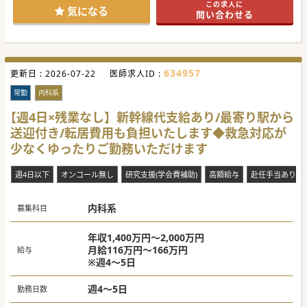
この求人に
また、心電図、レントゲンの検査機器を備え、採血検査や尿
気になる
問い合わせる
検査の結果は当日報告が可能です。
ぜひ見学から検討ください！
#秋入職可
634957
更新日 :
2026-07-22
医師求人ID :
常勤
内科系
【週4日×残業なし】新幹線代支給あり/最寄り駅から
送迎付き/転居費用も負担いたします◆救急対応が
少なくゆったりご勤務いただけます
週4日以下
オンコール無し
研究支援(学会費補助)
高額給与
赴任手当あり
内科系
募集科目
年収1,400万円～2,000万円
月給116万円～166万円
給与
※週4～5日
週4～5日
勤務日数