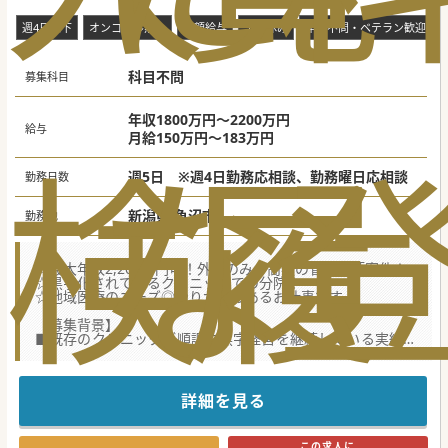
潟市南魚沼市]
週4日以下
オンコール無し
高額給与
土日休み
年齢不問・ベテラン歓迎
科目不問
募集科目
年収1800万円～2200万円
給与
月給150万円～183万円
検
な
履
週5日 ※週4日勤務応相談、勤務曜日応相談
勤務日数
新潟県 魚沼市
勤務地
☆最大年収2,200万円可！外来のみの高額の管理医師案件！
☆黒字化されているクリニックでの分院！
☆地域医療のニーズ◎やりがいのあるお仕事です。
【募集背景】
■既存のクリニックが順調に黒字経営を継続している実績を
背景として南魚沼市に新たな分院を開設する運びとなりまし
た。
■新規クリニックの開設にあたり、分院長として中心となっ
て施設管理と診療を牽引していただける医師を募集します。
詳細を見る
■ベテランの先生は勿論、専門医資格をお持ちでない先生で
も安心して挑戦していただける体制をご用意しております！
この求人に