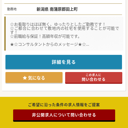
新潟県 南蒲原郡田上町
勤務地
☆お看取りはほぼ無く、ゆったりとしたご勤務です！
☆ご都合に合わせて敷地内の社宅を使用することが可能で
す！
☆前職給与保証！高額年収が可能です。
★☆コンサルタントからのメッセージ★☆
新潟市内に本院を持つ法人の介護老人保健施設です。
近隣の医療機関と連携をとっていますので、急変時の対応も
安心です。
お看取りの件数は年間15件程度となります。
詳細を見る
施設と同じ敷地内に社宅がありますので通勤のストレスもあ
りません。
近隣の先生は必要に応じて臨時で利用することも可能です。
この求人に
基本的には前職給与保証の方針ですので高額給与もご相談が
気になる
問い合わせる
可能です。
ベテランの先生も大歓迎ですのでお早めにお問合せくださ
い！
#春入職可 #秋入職可
ご希望に沿った条件の求人情報をご提案
非公開求人について問い合わせる