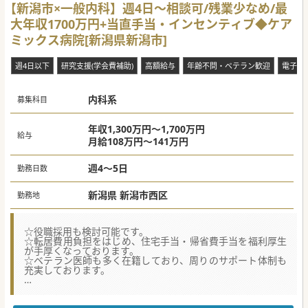
【新潟市×一般内科】週4日～相談可/残業少なめ/最
大年収1700万円+当直手当・インセンティブ◆ケア
ミックス病院[新潟県新潟市]
週4日以下
研究支援(学会費補助)
高額給与
年齢不問・ベテラン歓迎
電子カ
内科系
募集科目
年収1,300万円～1,700万円
給与
月給108万円～141万円
週4～5日
勤務日数
新潟県 新潟市西区
勤務地
☆役職採用も検討可能です。
☆転居費用負担をはじめ、住宅手当・帰省費手当を福利厚生
が手厚くなっております。
☆ベテラン医師も多く在籍しており、周りのサポート体制も
充実しております。
★☆コンサルタントからのメッセージ★☆
新潟市内で急性期から慢性期、在宅医療まで一貫した医療を