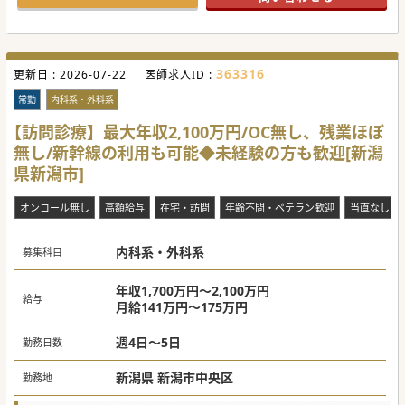
り、多様なライフステージにある医師を支える制度と風土が
整っています。
【業務内容】
■一般外来は2コマ程度を担当して頂き、1コマあたり20名～
363316
更新日 :
30名を診察しますが、複数診制の導入により個々の負担は軽
2026-07-22
医師求人ID :
減されています。
■主治医制を採用した病棟管理では障害者病棟と療養病棟を
常勤
内科系・外科系
合わせ、概ね30名から40名程度の患者を継続的に担当いただ
きます。受け持ち数の調整は相談可能です。
【訪問診療】最大年収2,100万円/OC無し、残業ほぼ
■他職種連携を基盤としたチーム医療の中でリハビリ処方や
無し/新幹線の利用も可能◆未経験の方も歓迎[新潟
緩和ケアを行い、患者様一人ひとりに最適な療養計画の策定
を主導します。
県新潟市]
【やりがい】
■数字や疾患だけを追うのではなく患者様の人生の最終章に
オンコール無し
高額給与
在宅・訪問
年齢不問・ベテラン歓迎
当直なし
寄り添い、多職種と共に全人的なケアを実践できることに大
きな喜びがあります。
■長期にわたる経過観察や意思決定支援を通じて家族との信
内科系・外科系
頼を築き、納得度の高い看取りを支える経験は医師としての
募集科目
糧になります。
■住み慣れた地域への在宅復帰を叶えるためのリハビリや支
援を通じ、地域の守り神として社会に貢献する実感を深く得
年収1,700万円～2,100万円
給与
ることができます。
月給141万円～175万円
#秋入職可
週4日～5日
勤務日数
新潟県 新潟市中央区
勤務地