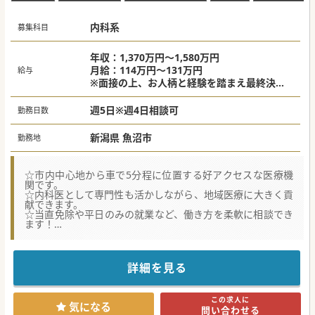
内科系
募集科目
年収：1,370万円～1,580万円
月給：114万円～131万円
給与
※面接の上、お人柄と経験を踏まえ最終決定
※上記は週5日目安
※当直手当別途支給
週5日※週4日相談可
勤務日数
新潟県 魚沼市
勤務地
☆市内中心地から車で5分程に位置する好アクセスな医療機
関です。
☆内科医として専門性も活かしながら、地域医療に大きく貢
献できます。
☆当直免除や平日のみの就業など、働き方を柔軟に相談でき
ます！
☆★コンサルタントからのメッセージ★☆
症例が豊富で総合的な診療スキルを磨ける環境があります。
多職種間でのコミュニケーションが活発なため、困ったこと
詳細を見る
や相談したいことがあれば、
部署や職種を超えて助け合える風土が根付いています。
また、魚沼市は豊かな自然に囲まれ、冬はスキーやスノーボ
この求人に
ード、夏は登山やキャンプなど、アクティビティが盛んな地
気になる
問い合わせる
域です。