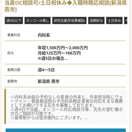
当直OC相談可/土日祝休み◆入職時期応相談[新潟県
燕市]
週4日以下
オンコール無し
研究支援(学会費補助)
高額給与
土日休み
年
内科系
募集科目
年収1,500万円～2,000万円
月給125万円～166万円
給与
※週5日の場合
※当直手当有
週4～5日
勤務日数
新潟県 燕市
勤務地
☆内科系全般の予約なしの患者の外来と、外来担当時にウォ
ークイン・救急搬送問わず内科系軽症患者の対応を主な業務
としてお願いできる先生を募集しております。
☆週4日や当直、オンコール対応相談可等、先生の望む働き
方のご相談が可能です。
☆最寄駅からは徒歩圏内にございます。
★☆コンサルタントからのメッセージ☆★
2024年4月より地域包括病床を拡充し、回復機能を中心とし