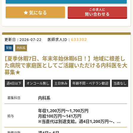
#春入職可 #秋入職可
この求人に
気になる
問い合わせる
633302
更新日 :
2026-07-22
医師求人ID :
常勤
内科系
【夏季休暇7日、年末年始休暇6日！】地域に根差し
た病院で家庭医としてご活躍いただける内科医を大
募集★
週4日以下
オンコール無し
土日休み
年齢不問・ベテラン歓迎
当直なし
内科系
募集科目
年収1,200万円～1,700万円
月給100万円～141万円
給与
※当直代は別途支給。週4日1,200万円～、週5
日1,500万円～が目安。
週4日～5日
勤務日数