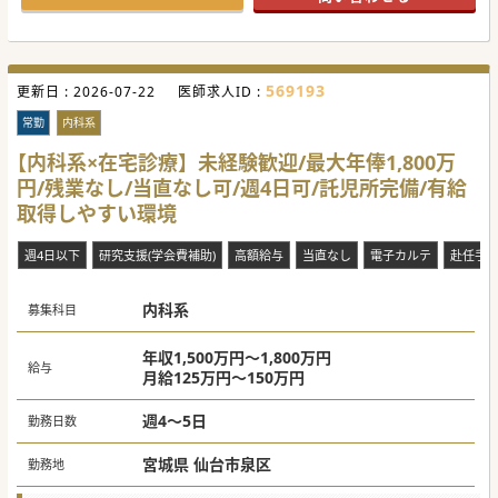
569193
更新日 :
2026-07-22
医師求人ID :
常勤
内科系
【内科系×在宅診療】未経験歓迎/最大年俸1,800万
円/残業なし/当直なし可/週4日可/託児所完備/有給
取得しやすい環境
週4日以下
研究支援(学会費補助)
高額給与
当直なし
電子カルテ
赴任手
内科系
募集科目
年収1,500万円～1,800万円
給与
月給125万円～150万円
週4～5日
勤務日数
宮城県 仙台市泉区
勤務地