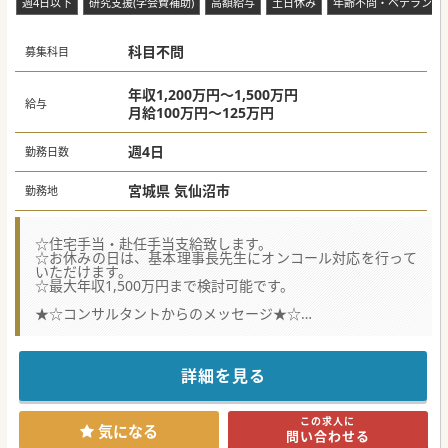
週4日以下
研究支援(学会費補助)
高額給与
土日休み
年齢不問・ベテラン歓
科目不問
募集科目
年収1,200万円～1,500万円
給与
月給100万円～125万円
週4日
勤務日数
宮城県 気仙沼市
勤務地
☆住宅手当・赴任手当支給致します。
☆お休みの日は、基本理事長先生にオンコール対応を行って
いただけます。
☆最大年収1,500万円まで検討可能です。
★☆コンサルタントからのメッセージ★☆
100床規模の老健で、施設長を募集しております。夜間看取
りはございません。
ゆったり勤務で、週末は海も近くにあるため、釣りやマリン
スポーツを楽しめるエリアとなっております。
詳細を見る
週4日で最大年収1,500万円の高額案件となりますので、お早
めにお問合せ下さい。
この求人に
#秋入職可
気になる
問い合わせる