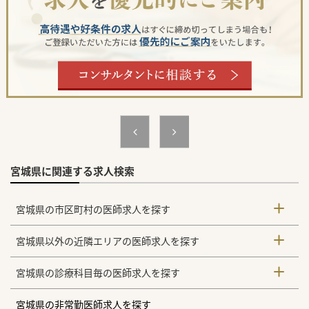
■週末のオンコールは非常勤医師が対応するため、常勤医師
がしっかりと休息を確保できる仕組みがあります。
■古川駅から新幹線で仙台駅まで約13分という好立地であ
り、都市部からの通勤利便性が非常に高い点も魅力。
【職場環境と雰囲気】
■医局内はパーテーションで区切られているため、個人のプ
ライバシーが守られた空間で事務作業が可能です。
■小規模病院だからこそ、専門分野にとらわれず多岐にわた
る症例を幅広く診られる柔軟な環境が魅力です。
■地域に根ざした医療を継続するため、次世代を担うアクテ
ィブな医師を迎え診療体制の安定を図る方針です。
宮城県に関連する求人検索
宮城県の市区町村の医師求人を探す
宮城県以外の近隣エリアの医師求人を探す
宮城県の診療科目毎の医師求人を探す
宮城県の非常勤医師求人を探す