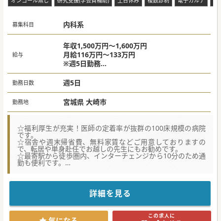
オンコール無し
研究支援(学会費補助)
土日休み
複数診制
電子カルテ
退
内科系
募集科目
年収1,500万円～1,600万円
月給116万円～133万円
給与
※週5日勤務
※当直週1回含む
週5日
勤務日数
宮城県 大崎市
勤務地
☆福利厚生が充実！医師の定着率が抜群の100床規模の病院
です。
☆宿舎や週末帰省費、無料家賃などご用意しておりますの
で、転居や単身赴任でお越しの先生にもお勧めです。
☆最寄駅から徒歩圏内、インターチェンジから10分のため通
勤も便利です。
【職場環境と雰囲気】
一般内科から老年内科までの医師におすすめです。医師同士
相談しやすい環境で、定着率も抜群です。
詳細を見る
100床の規模を持つ病院で、CTやMRIなどの設備も充実して
います。特にガンマーナイフでは有名です。
派閥はなく、ガンマーナイフにおいては全国から紹介されて
この求人に
集まってこられる環境です。
気になる