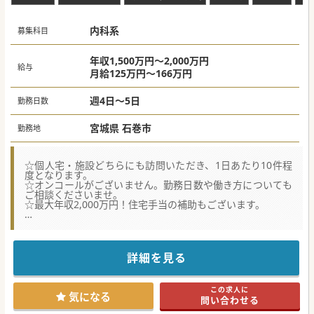
規立ち上げをリードしていただく内科の責任者を招聘するた
めの重要な採用です。
■増加傾向にある内科疾患患者やBPSD（周辺症状）を有す
内科系
る高齢者に対し、ジェネラルに寄り添える内科診療体制の構
募集科目
築が急務となっています。
■現在は精神保健指定医のみの体制であるため、内科分野の
プロフェッショナルを迎え入れることで、診療科目の多様化
年収1,500万円～2,000万円
給与
と質の向上を目指しています。
月給125万円～166万円
【職場環境と雰囲気】
■70代の名誉院長から40代の若手医師まで、幅広い年代の精
週4日～5日
勤務日数
神科医が在籍しており、互いの専門性を尊重し合う風通しの
良さがあります。
宮城県 石巻市
勤務地
■新しく参画する医師の裁量が大きく、自身のこれまでの経
験やスキルを組織作りに直接反映させることができる「手応
え」を感じられる雰囲気です。
■再建フェーズ特有の慌ただしさはありますが、それを「組
☆個人宅・施設どちらにも訪問いただき、1日あたり10件程
織を育てる楽しみ」と捉える前向きなスタッフが集まってお
度となります。
り、一丸となって目標に向かっています。
☆オンコールがございません。勤務日数や働き方についても
ご相談くださいませ。
【業務内容】
☆最大年収2,000万円！住宅手当の補助もございます。
■精神科病院の強みを活かしつつ、内科医として合併症や慢
性疾患の管理を行い、地域に根差した在宅医療サービスの提
★☆コンサルタントからのメッセージ★☆
供を担当していただきます。
大手法人グループの宮城県の医療機関で、常勤医師を募集し
■訪問診療先で入院が必要と判断した場合は、近隣の連携病
ております。
院へスムーズに紹介を行うフローが想定されており、後方支
呼吸器科・リウマチ科・老人内科などの専門医を取得してい
援体制も明確に構築されています。
詳細を見る
る先生が
■将来的には訪問診療の拡大に伴い、休床中の病床を埋めて
在籍しているため、気軽に相談しあえる環境となっておりま
いくプロセスにおいて、病棟管理や内科的視点からのアドバ
す。
イスを行っていただきます。
この求人に
気になる
■精神科スタッフと密に連携を取りながら、身体合併症を持
問い合わせる
#秋入職可
つ患者様が安心して療養できる体制を現場で牽引していく、