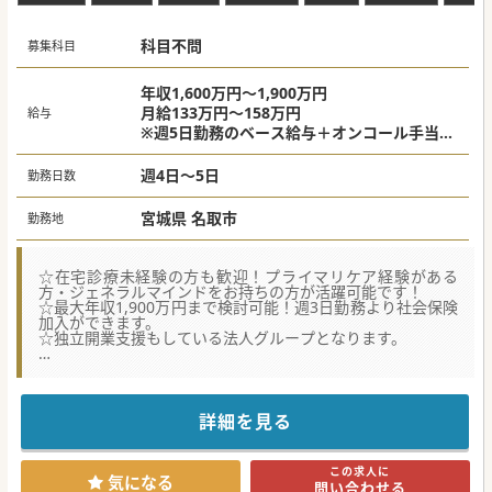
#秋入職可
科目不問
募集科目
年収1,600万円～1,900万円
月給133万円～158万円
給与
※週5日勤務のベース給与＋オンコール手当な
ど含む(専門診療科・在宅診療経験・保有資格
等により、総合的に判断させていただきます)
週4日～5日
勤務日数
宮城県 名取市
勤務地
☆在宅診療未経験の方も歓迎！プライマリケア経験がある
方・ジェネラルマインドをお持ちの方が活躍可能です！
☆最大年収1,900万円まで検討可能！週3日勤務より社会保険
加入ができます。
☆独立開業支援もしている法人グループとなります。
★☆コンサルタントからのメッセージ★☆
在宅診療にご興味をお持ちの方におすすめの案件です。
「24時間対応」で、「慢性期から看取りまで」を包括的に対
応する在宅診療所を運営しております。
詳細を見る
また、独立開業支援もしている法人グループとなります。
診療見学もございますので、お気軽にお問い合わせくださ
い。
この求人に
気になる
問い合わせる
#秋入職可