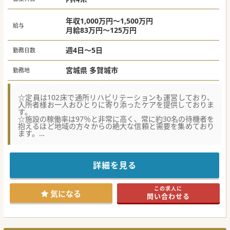
実施中。
#年度内入職可 #秋入職可
年収1,000万円～1,500万円
給与
月給83万円～125万円
週4日～5日
勤務日数
宮城県 多賀城市
勤務地
☆定員は102床で通所リハビリテーションも運営しており、
入所者様お一人おひとりに寄り添ったケアを提供しておりま
す。
☆施設の稼働率は97％と非常に高く、常に約30名の待機者を
抱えるほど地域の方々からの絶大な信頼と需要を集めており
ます。
☆近隣の総合病院や市立病院からのスムーズな受け入れ対応
や、入所者様の状態に応じた適切な医療機関への連携業務を
担当していただきます。
詳細を見る
【医療機関情報】
■宮城県多賀城市の東部地域に位置し、開設以来地域に深く
根差した医療と介護のサービスを提供し続けている施設で
この求人に
す。
気になる
問い合わせる
■「一軒の大きな家庭」をコンセプトに掲げており、地域の
行政や関係機関からも確固たる地位を築き上げております。
■多賀城エリアにおいて大変希少な介護老人保健施設の一つ
であり、施設内は清潔感に溢れる洗練されたお洒落な空間で
す。