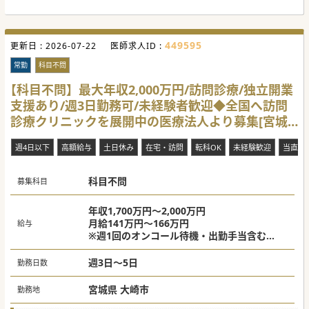
やりがいのある業務範囲です。
#秋入職可
449595
更新日 :
2026-07-22
医師求人ID :
常勤
科目不問
【科目不問】最大年収2,000万円/訪問診療/独立開業
支援あり/週3日勤務可/未経験者歓迎◆全国へ訪問
診療クリニックを展開中の医療法人より募集[宮城
県大崎市]
週4日以下
高額給与
土日休み
在宅・訪問
転科OK
未経験歓迎
当直な
科目不問
募集科目
年収1,700万円～2,000万円
月給141万円～166万円
給与
※週1回のオンコール待機・出勤手当含む
※週5日勤務のベース給与＋オンコール手当な
ど含む(専門診療科・在宅診療経験・保有資格
週3日～5日
勤務日数
等により、総合的に判断させていただきます)
宮城県 大崎市
勤務地