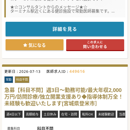
★☆コンサルタントからのメッセージ★☆
ターミナル駅近くにある健診施設で常勤医師募集です。
大手法人で福利厚生も充実しております。
早番遅番無く、定時でご帰宅可能ですのでワークライフバラ
ンス重視して
ご勤務いただけます。
詳細を見る
#年度内入職可 #秋入職可
この求人に
気になる
問い合わせる
449616
更新日 :
2026-07-13
医師求人ID :
常勤
科目不問
急募【科目不問】週3日～勤務可能/最大年収2,000
万円/訪問診療/独立開業支援あり◆指導体制万全！
未経験も歓迎いたします[宮城県登米市］
週4日以下
高額給与
土日休み
在宅・訪問
転科OK
未経験歓迎
当直な
科目不問
募集科目