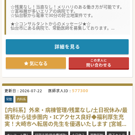
☆残業なし！当直なし！メリハリのある働き方が可能です。
☆富裕層が多いエリアの病院です。
☆仙台駅から電車で30分の好立地案件です。
★☆コンサルタントからのメッセージ★☆
仙台市にある病院で、常勤医師を募集しております。
託児所も完備しており、病児保育もやっているので子育て中
の医師にもおすすめの案件です。
住宅手当、赴任手当も支給致します。
詳細を見る
#秋入職可
この求人に
気になる
問い合わせる
577300
更新日 :
2026-07-22
医師求人ID :
常勤
内科系
【内科系】外来・病棟管理/残業なし/土日祝休み/最
寄駅から徒歩圏内・ICアクセス良好◆福利厚生充
実！大崎市へ転居の先生を優遇いたします [宮城県
大崎市]