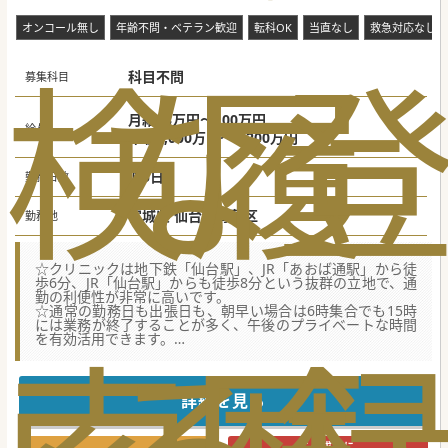
区]
オンコール無し
年齢不問・ベテラン歓迎
転科OK
当直なし
救急対応なし
検
な
履
科目不問
募集科目
月給83万円～100万円
給与
年収1,000万円～1,200万円
週5日
勤務日数
宮城県 仙台市青葉区
勤務地
☆クリニックは地下鉄「仙台駅」、JR「あおば通駅」から徒
歩6分、JR「仙台駅」からも徒歩8分という抜群の立地で、通
勤の利便性が非常に高いです。
☆通常の勤務日も出張日も、朝早い場合は6時集合でも15時
には業務が終了することが多く、午後のプライベートな時間
を有効活用できます。
☆巡回先によっては出張対応となりますので、各地のグルメ
や宿泊を楽しみながら対応いただける方へおすすめとなりま
す！
詳細を見る
【医療機関情報】
■健康診断は人間ドックや健診結果を出すだけでなく、受診
者一人ひとりの健康づくりのパートナーとして、前年の結果
この求人に