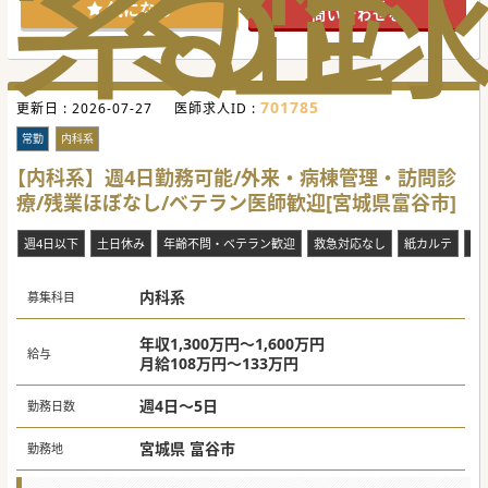
索
る
歴
も必ず事前にチェックし丁寧に対応しています。
気になる
問い合わせる
■健診業務は100%企業健診であり、地域や企業の集団的な
健康管理をサポートするという社会貢献性の高い役割を担う
ことができます。
■クリニックのアクセスが良い場所にあるため、出張の際も
集合・解散がスムーズで、移動によるストレスが最小限に抑
えられます。
701785
更新日 :
2026-07-27
医師求人ID :
【働きやすさ】
■残業は「ほぼなし」となっており、勤務時間後の予定が立
常勤
内科系
てやすく、プライベートやご家庭の時間を充実させることが
可能です。
【内科系】週4日勤務可能/外来・病棟管理・訪問診
■有給休暇は法定通りに付与され、取得しやすい環境にある
療/残業ほぼなし/ベテラン医師歓迎[宮城県富谷市]
ため、医師の皆様の休息やワークライフバランスにも配慮し
ています。
■月の半分は出張がありますが、東北6県が中心（約6割）で
週4日以下
土日休み
年齢不問・ベテラン歓迎
救急対応なし
紙カルテ
車
あり、遠方への出張は計画的に行われるため、生活リズムを
大きく崩す心配が少ないです。
【職場環境と雰囲気】
内科系
募集科目
■巡回健診はサービス業に近いという意識を持ち、職員全員
が明るくハキハキとしたコミュニケーションを心がけている
環境です。
年収1,300万円～1,600万円
■巡回健診の経験が豊富で協調性のあるスタッフが多く、医
給与
月給108万円～133万円
師がスムーズに診察を進められるようサポート体制が整って
います。
■職員全員が、受診者の「健康づくりのパートナー」という
週4日～5日
勤務日数
役割を深く認識し、主体性を持って業務にあたっています。
■出張時はスタッフと車で共に移動する機会が多いため、チ
ームとしての一体感が強く、人間関係を築きやすい職場で
宮城県 富谷市
勤務地
す。