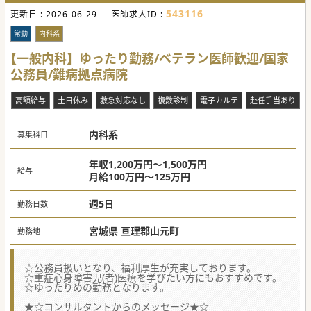
543116
更新日 :
【働きやすさ】
2026-06-29
医師求人ID :
■入所者様が急に重症化された際には、速やかに近隣の総合
病院などへ依頼できる確かなバックアップ体制が整備されて
常勤
内科系
おります。
■看取りにおきましても医師不在時は翌朝対応とする方針を
【一般内科】ゆったり勤務/ベテラン医師歓迎/国家
徹底し、ご家族への事前説明を行うことで医師の負担を軽減
公務員/難病拠点病院
しております。
■ご勤務される曜日の選択や柔軟な働き方に関するご相談も
可能ですので、一度ご相談お願いします。
高額給与
土日休み
救急対応なし
複数診制
電子カルテ
赴任手当あり
【職場環境と雰囲気】
■看護師や手厚く配置された介護スタッフ、さらには理学療
法士などのリハビリ専門職が多数在籍し、充実した協力体制
内科系
募集科目
が整っております。
■海外出身の若手介護スタッフも多数活躍しており、素朴で
真面目なお人柄が職場全体の雰囲気を一層和やかで明るいも
年収1,200万円～1,500万円
のにしています。
給与
月給100万円～125万円
■入所者様のご家族との結びつきが非常に強く、買い物つい
でに気軽にご面会に訪れるなど、温かな関係性が日常の風景
となっております。
週5日
勤務日数
宮城県 亘理郡山元町
勤務地
☆公務員扱いとなり、福利厚生が充実しております。
☆重症心身障害児(者)医療を学びたい方にもおすすめです。
☆ゆったりめの勤務となります。
★☆コンサルタントからのメッセージ★☆