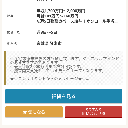
年収1,700万円～2,000万円
月給141万円～166万円
給与
※週5日勤務のベース給与＋オンコール手当な
ど含む(専門診療科・在宅診療経験・保有資格
等により、総合的に判断させていただきます)
週3日～5日
勤務日数
※週1回のオンコール待機・出勤手当含む
宮城県 登米市
勤務地
☆在宅診療未経験の方も歓迎致します。ジェネラルマインド
のある方を求めております。
☆最大年収2,000万円まで検討可能です。
☆独立開業支援もしている法人グループとなります。
★☆コンサルタントからのメッセージ★☆
在宅診療にご興味をお持ちの方におすすめの案件です。
「24時間対応」で、「慢性期から看取りまで」を包括的に対
応する在宅診療所を運営しております。
また、独立開業支援もしている法人グループとなります。
詳細を見る
単身赴任の場合、借上住居貸与や帰省費支給もございますの
で、
遠方からのご応募お待ちしております。
この求人に
気になる
問い合わせる
#年度内入職可 #秋入職可