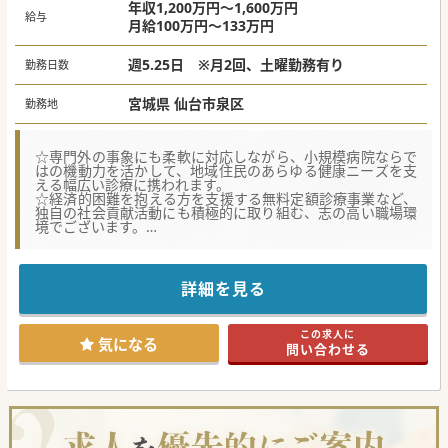
年収1,200万円～1,600万円
給与
月給100万円～133万円
週5.25日 ※月2回、土曜勤務有り
勤務日数
宮城県 仙台市泉区
勤務地
☆専門外の事象にも柔軟に対応しながら、小規模病院ならで
はの機動力を活かして、地域住民のあらゆる健康ニーズを支
える幅広い診療に携われます。
☆経済的困難を抱える方を支援する無料定額診療事業など、
独自の社会貢献活動にも積極的に取り組む、志の高い職場環
境でございます。
☆歴史を感じさせる温かみのある建物の中で、スタッフ全員
が地域住民の生活に寄り添うという共通の理念を持って日々
の業務に励んでおります。
詳細を見る
【医療機関情報】
■1950年の設立以来、大崎市の中核病院として地域医療を長
年支え続けてきた歴史と実績のある病院です。
この求人に
■介護医療院と地域包括ケア病棟を合わせ計97床を誇り、稼
気になる
問い合わせる
働率は約90％と非常に安定した経営基盤です。
■最新のCTや歯科設備、院内薬局を完備しており、地域のニ
ーズに幅広く応えるための医療環境が整います。
【働きやすさ】
■当直は月2回程度と回数が抑えられており、ゆとりを持っ
て勤務できるワークライフバランスに優れた環境。