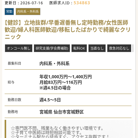
診療体制は３～５診制となっており、平均外来1コマ30～50
534863
更新日 :
2026-07-16
医師求人ID :
名程度をご担当いただきます。
常勤
内科系・外科系
#秋入職可
【健診】立地抜群/早番遅番無し定時勤務/女性医師
歓迎/婦人科医師歓迎/移転したばかりで綺麗なクリ
ニック
オンコール無し
研究支援(学会費補助)
転科OK
当直なし
救急対応なし
複
内科系・外科系
募集科目
年収1,000万円～1,400万円
月給83万円～116万円
給与
※週4.5日の場合
週4.5～5日
勤務日数
宮城県 仙台市宮城野区
勤務地
☆専門医不問、残業もなく働きやすい環境です。
☆子育て中医師は時短相談可能です。
☆ターミナル駅から徒歩すぐ、アクセス抜群です！