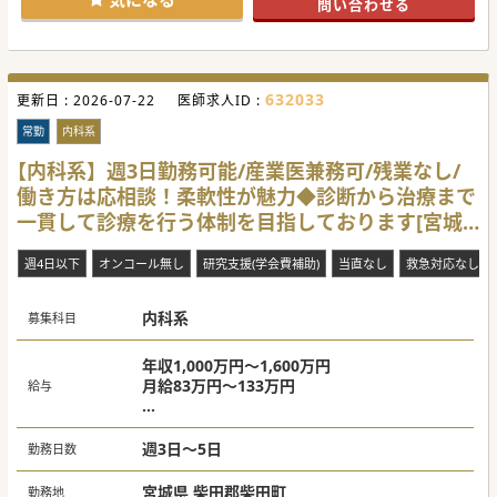
問い合わせる
【具体的な業務内容】
担当いただく業務は病棟管理です。患者様の健康管理や診療
計画の立案を行います。
外来の担当数は週に1～2コマで、1日には20～30名の患者様
を診察していただくことになります。
632033
更新日 :
主治医制度を導入しております。患者様数は多いですが、地
2026-07-22
医師求人ID :
域連携がしっかりされており、残業もありません。
常勤
内科系
【やりがい】
幅広い科目の医師が在籍しており、専門性を活かしつつ相談
【内科系】週3日勤務可能/産業医兼務可/残業なし/
しながら、総合的な診療に取り組むことができます。
働き方は応相談！柔軟性が魅力◆診断から治療まで
患者様とのコミュニケーションを重視し、地域の医療ニーズ
に対応しつつ、就業環境も整備されているので安心です。
一貫して診療を行う体制を目指しております[宮城
転居費用は相談可能で宿舎も完備です。宿日直許可は取得済
で当直室は食事付で完全個室です。有休もスムーズに取得で
県柴田郡]
きます。
週4日以下
オンコール無し
研究支援(学会費補助)
当直なし
救急対応なし
#秋入職可
内科系
募集科目
年収1,000万円～1,600万円
月給83万円～133万円
給与
週3日 【給与】 年収 1,000万円～
週3.5日 【給与】 年収 1,200万円～
週3日～5日
勤務日数
週4日 【給与】 年収 1,200～1,400万円
週5日 【給与】 年収 1,400～1,600万円
宮城県 柴田郡柴田町
勤務地