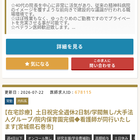
【業務内容】
■主な業務は巡回健診での診察（問聴診、視診、頸部腹部の
☆40代の院長を中心に非常に活気があり、従来の精神科病院
触診）や特殊健診（VDT、じん肺、有機溶剤、特化物等）の
のイメージを覆すような前向きで建設的な議論が行われる職
担当となります。
場環境です。
■読影業務は発生しないため、心電図の基本的な判読ができ
☆ほぼ残業もなく、ゆったりめのご勤務ですのでプライベー
れば問題なく、健診診察に集中することが可能です。
トを充実させる事が可能です。
■予防接種の問診及び接種行為を含めた業務がありますが、
☆ベテラン医師歓迎致します。
特別な手技は不要であり、一般内科の知識で対応できます。
■婦人科健診（子宮超音波検査等）の対応は可能な医師に依
【医療機関情報】
頼となりますので、必須ではありませんが、スキルを活かせ
■精神科としての強固な基盤を維持しつつ、地域ニーズに応
る機会があります。
えるために内科疾患への対応力を高め、医療の質を多角化さ
詳細を見る
■健診人数は1日あたり50名から100名程度であり、短時間
せる方針を打ち出しています。
で集中して多くの受診者の健康チェックを行うことになりま
■将来的に休床中の病床をすべて埋めていくことで、地域医
す。
療の要となる拠点病院へと再生を図る非常に大きなビジョン
この求人に
を持っています。
気になる
問い合わせる
■120床の休床病床を再稼働させるという大きなミッション
#秋入職可
に向け、入院受け入れの土台となる内科管理体制を強化した
いという意図があります。
【働きやすさ】
■勤務日数は週4日から5日の間で柔軟に相談が可能となって
678115
更新日 :
おり、先生のライフスタイルに合わせた無理のないワークラ
2026-07-22
医師求人ID :
イフバランスを実現できます。
■訪問診療の現場においては専任のサポートチームが組織さ
常勤
内科系
れており、訪問診療が不慣れな方もお受入れしやすい環境で
す。
【在宅診療】土日祝完全週休2日制/学閥無し/大手法
■精神科専門医が揃っているため、専門外の対応が必要な場
人グループ/院内保育園完備◆看護師が同行いたし
合でも即座にコンサルテーションが可能な安心感のある協力
体制が整っています。
ます[宮城県石巻市]
【募集背景】
■今回の募集は、病院再建の柱となる「訪問診療部門」の新
週4日以下
オンコール無し
研究支援(学会費補助)
高額給与
土日休み
年