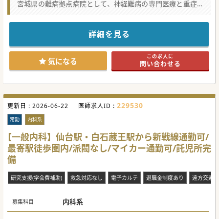
宮城県の難病拠点病院として、神経難病の専門医療と重症心
身障害児(者)について、
医療と療養・療育を実施しています。
公務員のため、赴任手当・住宅手当など福利厚生が充実して
おります。
詳細を見る
重症心身障害児(者)医療を学びたい方にもおすすめです。
この求人に
気になる
問い合わせる
229530
更新日 :
2026-06-22
医師求人ID :
常勤
内科系
【一般内科】仙台駅・白石蔵王駅から新戦線通勤可/
最寄駅徒歩圏内/派閥なし/マイカー通勤可/託児所完
備
研究支援(学会費補助)
救急対応なし
電子カルテ
退職金制度あり
遠方交通費
内科系
募集科目