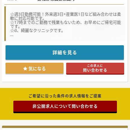
※業務形態、お人柄、スキルに応じて面接後
正式提示
☆週3日勤務可能！外来週3日+産業医1日など組み合わせは柔
軟に対応可能です。
☆17時までのご勤務で残業もないため、お早めにご帰宅可能
です。
☆d、綺麗なクリニックです。
【具体的な医療機関情報】
開院してまだ間もなく新しく綺麗なクリニックで、診察室は
4室、内視鏡室は1室です。
医療機器としては、心エコーとCT・電子カルテが完備され、
詳細を見る
内視鏡メーカーはフジノンとなっております。
宮城県の中では柴田町に位置しており、JR東北本線の最寄駅
から車で5分の立地です。車通勤勿論可能です。
この求人に
気になる
問い合わせる
【職場環境と雰囲気】
医療事務、医師、看護師すべてがフラットな関係で、垣根な
く全員尊重しながらスムーズにコミュニケーションをとって
います。
患者様には丁寧な接遇を提供されており、１日来院患者数が
平均100名を超えますが常勤3名で分担し残業ありません。
ドクターの昼食は無料で提供されます。産業医業務にも力を
ご希望に沿った条件の求人情報をご提案
入れており、現在顧客事業所は110事業所を超えておりま
す。
非公開求人について問い合わせる
【具体的な業務内容】
外来診療では一日の診療数が多い環境ではありますが、お一
人お一人丁寧に内視鏡検査やワクチン接種も行います。
産業医資格をお持ちでない場合は外来診療のみでも構いませ
ん。お持ちの場合は産業医業務も対応できます。