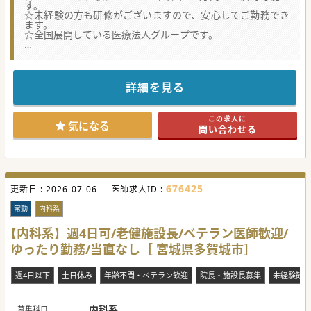
す。
☆未経験の方も研修がございますので、安心してご勤務でき
ます。
☆全国展開している医療法人グループです。
【やりがい】
■未経験の方、初期研修終わりの方でも選考可能。新しい分
野、治療にチャレンジしたい方を積極的に採用しています。
■美容系クリニックとしては珍しく、19時終了なのも嬉しい
詳細を見る
ポイント。公私ともに充実できる職場環境です。
■スキル・症例数が多くなればご年収に反映されますので、
インセンティブも含み年収1億円も実現可能な美容クリニッ
この求人に
クです。
気になる
問い合わせる
【業務内容】
■まずは基本的なレーザー・注入施術から学んでいただき、
慣れて頂いたら二重整形などメニューを増やしていきます。
■自身の習熟度に応じた3段階の研修カリキュラムあり。無
理なく、確実に経験・スキルを高めることができる環境で
676425
更新日 :
す。
2026-07-06
医師求人ID :
■基本的に美容外科領域まで学んでいただけますが、ご本人
の意向次第では美容皮膚科領域業務のみに限定することも可
常勤
内科系
能です。
【内科系】週4日可/老健施設長/ベテラン医師歓迎/
【医療機関情報】
ゆったり勤務/当直なし［ 宮城県多賀城市］
■業界トップクラスの症例数。全国に100院以上クリニック
を展開し、今後も拡大を予定しています。
■形成外科ご出身の方も多く、高難易度の施術を多数提供。
週4日以下
土日休み
年齢不問・ベテラン歓迎
院長・施設長募集
未経験歓迎
学術研究も積極的に実施するような意欲の高い方が多いのも
特徴。
■選考で必ず施設見学を行っています。双方ご納得いただい
た上でお話を進め、入職後のミスマッチを減らす取り組みも
内科系
募集科目