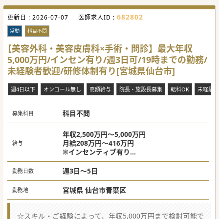
682802
更新日 :
2026-07-07
医師求人ID :
常勤
科目不問
【美容外科・美容皮膚科×手術・問診】最大年収
5,000万円/インセン有り/週3日可/19時までの勤務/
未経験者歓迎/研修体制有り[宮城県仙台市]
週4日以下
オンコール無し
高額給与
院長・施設長募集
転科OK
未経験歓
科目不問
募集科目
年収2,500万円～5,000万円
月給208万円～416万円
給与
※インセンティブ有り
※美容皮膚科業務のみ希望の場合は上記金額
より減額となります。
週3日～5日
勤務日数
宮城県 仙台市青葉区
勤務地
☆スキル・ご経験によって、年収5,000万円まで検討可能で