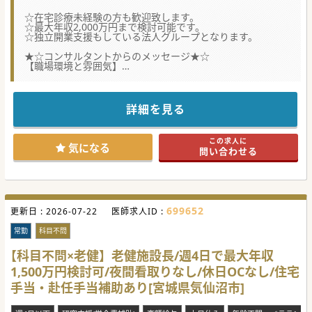
☆在宅診療未経験の方も歓迎致します。
☆最大年収2,000万円まで検討可能です。
☆独立開業支援もしている法人グループとなります。
★☆コンサルタントからのメッセージ★☆
【職場環境と雰囲気】
■訪問診療先は居宅が7～8割、施設が2～3割。主にがん末
期・神経難病の患者様が多くいらっしゃいます。
■訪問件数は1日10件程度。居宅のみの場合は、追加で往診1
～3件程度です。
詳細を見る
■診療体制は主治医制ではなく、医師・看護師・診療アシス
タントのチーム体制で行います。
この求人に
【医療機関情報】
気になる
問い合わせる
■「24時間対応」で、「慢性期から看取りまで」を包括的に
対応する在宅診療所を運営しております。
■独立開業支援もしている法人グループであり、地元病院と
も積極的に連携を取っています。
■まだ訪問診療が行き届かない地方エリアではパイオニア的
な存在として、未経験の方も受入れ可能です。
699652
更新日 :
2026-07-22
医師求人ID :
【働きやすさ】
■診療時においては物品準備・運転・カルテ入力を診療アシ
常勤
科目不問
スタント、バイタルチェックや処置の多くを看護師が行いま
す。
【科目不問×老健】老健施設長/週4日で最大年収
■新幹線通勤も可能。単身赴任の場合、借上住居貸与や帰省
1,500万円検討可/夜間看取りなし/休日OCなし/住宅
費支給もあります。
■ICTを効果的に活用し、医師同士の専用チャットで日常の
手当・赴任手当補助あり[宮城県気仙沼市]
困りごとを気軽に相談し合える風土があります。
#秋入職可