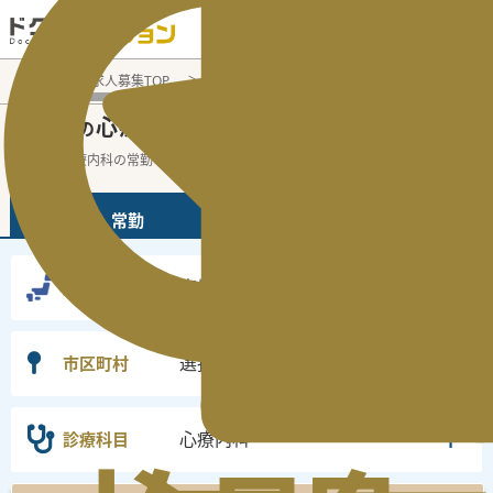
電話でのお問い合わせ：平日9:30-19:00
医師転職・求人募集TOP
常勤求人検索
宮城県 医師求人
心
宮城県
心療内科
常勤医師求人・転職情報
の
の
宮城県の心療内科の常勤の医師求人の検索
...
続きを読む▼
常勤
非常勤
宮城県
勤務地
選択なし
市区町村
心療内科
診療科目