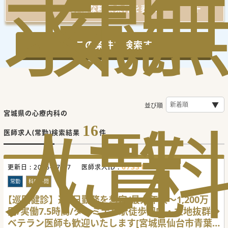
求
気
閲
詳細な検索条件を表示
この条件で検索する
並び順
宮城県の心療内科の
人
に
覧
16
医師求人(常勤)検索結果
件
673312
更新日 :
2026-07-27
医師求人ID :
常勤
科目不問
【巡回健診】週5日勤務を想定/最大年収～1,200万
円/実働7.5時間/ターミナル駅徒歩圏内・立地抜群◆
ベテラン医師も歓迎いたします[宮城県仙台市青葉