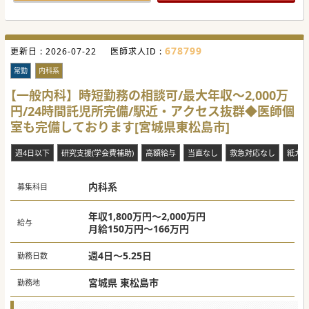
678799
更新日 :
2026-07-22
医師求人ID :
常勤
内科系
【一般内科】時短勤務の相談可/最大年収～2,000万
円/24時間託児所完備/駅近・アクセス抜群◆医師個
室も完備しております[宮城県東松島市]
週4日以下
研究支援(学会費補助)
高額給与
当直なし
救急対応なし
紙カ
内科系
募集科目
年収1,800万円～2,000万円
給与
月給150万円～166万円
週4日～5.25日
勤務日数
宮城県 東松島市
勤務地