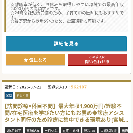
☆離職率が低く、お休みも取得しやすい環境での最高年収
2,000万円の高額求人です。
☆24時間託児所完備のため、子育て中の医師にもおすすめで
す。
☆最寄駅から徒歩5分のため、電車通勤も可能です。
【職場環境と雰囲気】
・仙台から車で60分圏内で、高速通勤も可能です。都会と自
然が融合した地域に位置しています。
・24時間託児所が完備されており、お休みも取得しやすい雰
詳細を見る
囲気なので子育て中の医師にも安心して働ける環境です。
・当直は当直室完備されていますが非常勤医が対応している
ため、常勤医師は当直なしの勤務も相談可能です。
この求人に
気になる
問い合わせる
【具体的な業務内容】
・一般内科の外来診療を担当します。カルテは紙カルテとな
りますが、残業はないので時間通りの勤務が可能です。
・週に3～4コマの外来担当で、1日に30～50名の患者様を診
察します。診療体制:3～4診制となります。
・病棟管理業務は主治医制で10～15名の患者様を担当してい
562107
更新日 :
ただきます。救急対応はございません。
2026-07-22
医師求人ID :
【やりがい】
常勤
科目不問
・高額給与や駅チカの好立地など、働きやすい条件が揃って
います。最寄駅からも徒歩5分の好立地なので通勤便利で
【訪問診療×科目不問】最大年収1,900万円/経験不
す。
問/在宅医療を学びたい方にもお薦め◆診療アシス
・育休や時短勤務の相談も可能で、女性職員の育児休業実績
は100％です。男性職員の育児休業の実績もあります。
タント同行のため診療に集中できる環境あり[宮城
・地域の医療ニーズに応えるため、将来的には透析に力を入
れていく病院の展望もあります。
県名取市]
週4日以下
高額給与
土日休み
在宅・訪問
転科OK
未経験歓迎
当直な