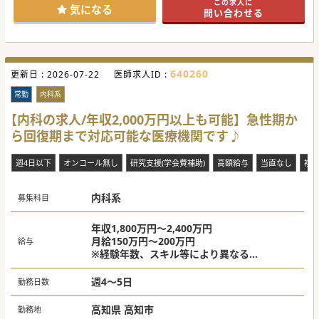
この求人に
気になる
問い合わせる
640260
更新日 :
2026-07-22
医師求人ID :
常勤
内科系
【内科の求人/年収2,000万円以上も可能】急性期か
ら回復期まで対応可能な医療機関です♪
週4日以下
オンコール無し
研究支援(学会費補助)
高額給与
当直なし
複
内科系
募集科目
年収1,800万円～2,400万円
月給150万円～200万円
給与
※経験年数、スキル等により異なる
※上記週5日勤務で当直手当を含む
平日35,000円/回、土曜日60,000円/回、日曜
週4～5日
勤務日数
日85,000円/回
高知県 高知市
勤務地