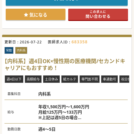
#秋入職可
この求人に
気になる
問い合わせる
683358
更新日 :
2026-07-22
医師求人ID :
常勤
内科系
【内科系】週4日OK×慢性期の医療機関/セカンドキ
ャリアにもおすすめ！
週4日以下
高額給与
土日休み
紙カルテ
専門医不問
車通勤可
祝日休
内科系
募集科目
年収1,500万円～1,600万円
月給125万円～133万円
給与
※上記は週5日の場合
※経験年数、スキル等により異なる
週4～5日
勤務日数