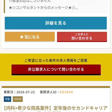
☆救急対応はございません
★☆コンサルタントからのメッセージ★☆
常勤医師の高齢化が進んでいるため若返りを図っておられま
す。
セカンドキャリアを考えられているドクターにもオススメの
求人です。
詳細を見る
お気軽にお問い合わせください♪
#秋入職可
この求人に
気になる
問い合わせる
ご希望に沿った条件の求人情報をご提案
非公開求人について問い合わせる
683666
更新日 :
2026-07-22
医師求人ID :
常勤
内科系
【内科×希少な院長案件】定年後のセカンドキャリア