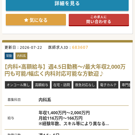
詳細を見る
#秋入職可
この求人に
気になる
問い合わせる
683607
更新日 :
2026-07-22
医師求人ID :
常勤
内科系
【内科×高額給与】週4.5日勤務～/最大年収2,000万
円も可能/幅広く内科対応可能な方歓迎♪
オンコール無し
高額給与
在宅・訪問
救急対応なし
電子カルテ
専門医不
内科系
募集科目
年収1,400万円～2,000万円
月給116万円～166万円
給与
※経験年数、スキル等により異なる
※上記は当直手当を含む