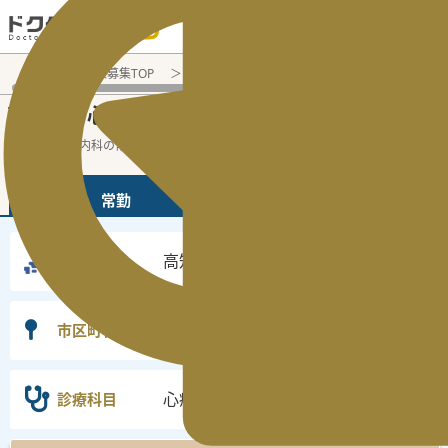
電話でのお問い合わせ：平日9:30-19:00
医師転職・求人募集TOP
常勤求人検索
高知県 医師求人
心
高知県
心療内科
常勤医師求人・転職情報
の
の
高知県の心療内科の常勤の医師求人の検索
...
続きを読む▼
常勤
非常勤
高知県
勤務地
選択なし
市区町村
心療内科
診療科目