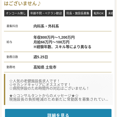
はございません♪
オンコール無し
年齢不問・ベテラン歓迎
院長・施設長募集
転科OK
未経験
内科系・外科系
募集科目
年収800万円～1,200万円
月給66万円～100万円
給与
※経験年数、スキル等により異なる
週5.25日
勤務日数
高知県 土佐市
勤務地
☆人気の老健施設長求人です！
☆セカンドキャリアにオススメです！
☆病院併設のため時間外の対応はございません！
★☆コンサルタントからのメッセージ★☆
現施設長の負担軽減のため新たに常勤医を募集されていま
す。
夜間の対応は病院当直医が担当しますので、時間外の呼び出
しはございません。
お気軽にお問い合わせください♪
詳細を見る