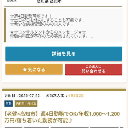
高知県 高知市
勤務地
☆週4日勤務可能です！
☆土日祝日を休みにすることも可能です！
☆希少な病棟管理のみの求人です！
★☆コンサルタントからのメッセージ★☆
常勤内科医が不在のため募集されています。
脳神経外科と整形外科をメインに対応されている医療機関で
す。
病棟コンサルのみの働き方にご興味がある方必見です♪
詳細を見る
#秋入職可
この求人に
気になる
問い合わせる
493820
更新日 :
2026-07-22
医師求人ID :
常勤
内科系・外科系
【老健×高知市】週4日勤務でOK/年収1,000～1,200
万円/落ち着いた勤務が可能♪