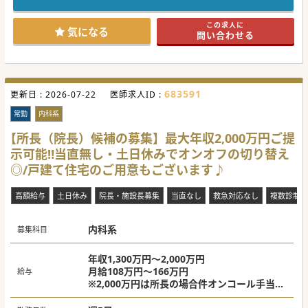
この求人に
気になる
問い合わせる
683591
更新日 :
2026-07-22
医師求人ID :
常勤
内科系
【所長（院長）候補の募集】最大年収2,000万円ご提
示可能‼当直無し・土日休みでオンオフの切り替え
◎/戸建て住宅のご用意もございます♪
高額給与
土日休み
院長・施設長募集
当直なし
救急対応なし
複数診制
内科系
募集科目
年収1,300万円～2,000万円
月給108万円～166万円
給与
※2,000万円は所長の場合件オンコール手当を
含む