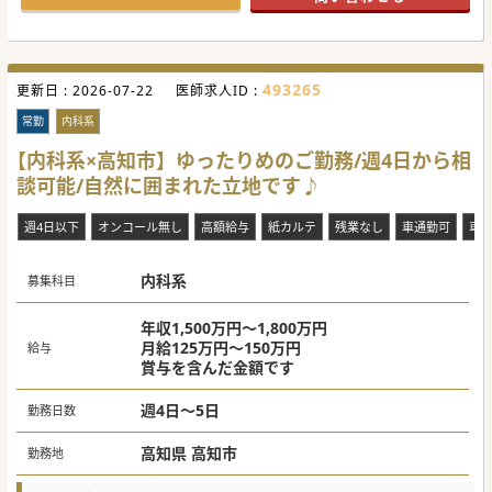
493265
更新日 :
2026-07-22
医師求人ID :
常勤
内科系
【内科系×高知市】ゆったりめのご勤務/週4日から相
談可能/自然に囲まれた立地です♪
週4日以下
オンコール無し
高額給与
紙カルテ
残業なし
車通勤可
車通
内科系
募集科目
年収1,500万円～1,800万円
月給125万円～150万円
給与
賞与を含んだ金額です
週4日～5日
勤務日数
高知県 高知市
勤務地