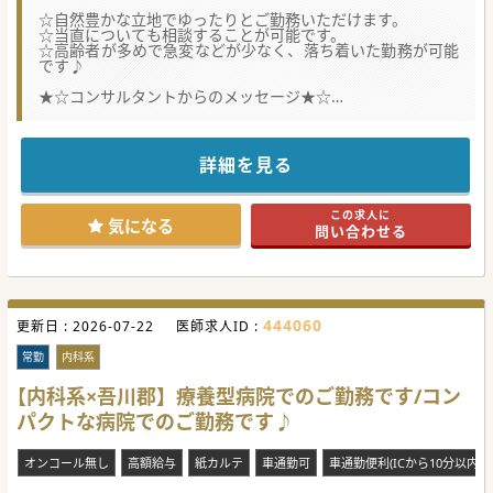
☆自然豊かな立地でゆったりとご勤務いただけます。
☆当直についても相談することが可能です。
☆高齢者が多めで急変などが少なく、落ち着いた勤務が可能
です♪
★☆コンサルタントからのメッセージ★☆
現在内科ドクターが1名いらっしゃいますが、2名体制にした
いための募集です。
回復期リハビリテーション病棟の患者さんの内科コンサルが
詳細を見る
メイン業務で、落ち着いた勤務が可能な求人です。
また、併設の老健でもご勤務が可能ですので、老健にご興味
がある方もお問合せください♪
この求人に
気になる
問い合わせる
#秋入職可
444060
更新日 :
2026-07-22
医師求人ID :
常勤
内科系
【内科系×吾川郡】療養型病院でのご勤務です/コン
パクトな病院でのご勤務です♪
オンコール無し
高額給与
紙カルテ
車通勤可
車通勤便利(ICから10分以内)