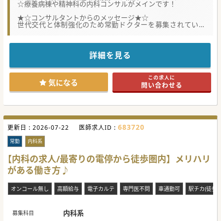
☆療養病棟や精神科の内科コンサルがメインです！
★☆コンサルタントからのメッセージ★☆
世代交代と体制強化のため常勤ドクターを募集されていま
す。
平日のみの勤務で、プライベートの時間も確保しやすい環境
です。
お気軽にお問い合わせください♪
詳細を見る
#秋入職可
この求人に
気になる
問い合わせる
683720
更新日 :
2026-07-22
医師求人ID :
常勤
内科系
【内科の求人/最寄りの電停から徒歩圏内】メリハリ
がある働き方♪
オンコール無し
高額給与
電子カルテ
専門医不問
車通勤可
駅チカ(徒歩5
内科系
募集科目