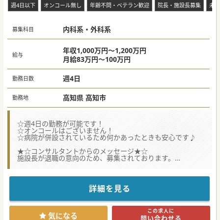
週4日以下
オンコール無し
年齢不問・ベテラン歓迎
院長・施設長募集
未経
内科系・外科系
募集科目
年収1,000万円～1,200万円
給与
月給83万円～100万円
週4日
勤務日数
高知県 高知市
勤務地
☆週4日の勤務が可能です！
☆オンコールはございません！
☆病院が併設されているため何かあったときも安心です♪
★☆コンサルタントからのメッセージ★☆
施設長が退職の意向のため、募集されております。
病院が併設されているため、時間外の対応は病院のドクター
が行います。
週4日のご勤務で、就業時間も多少のご相談ができますの
で、ご興味がある方はお早目にお問合せください♪
詳細を見る
#秋入職可
この求人に
気になる
問い合わせる