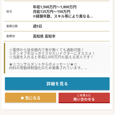
年収1,500万円～1,800万円
月給125万円～150万円
給与
※経験年数、スキル等により異なる
※当直代別途支給
平日31,000円 土曜44,000円 日祝57,000
週5日
勤務日数
円
高知県 高知市
勤務地
☆電停から徒歩圏内で車が無くても通勤可能！
☆オンオフをはっきりさせたいドクターにオススメ！
☆当直を入れると年収2,000万円も狙える求人です！
★☆コンサルタントからのメッセージ★☆
内科の常勤体制強化のため募集されています。
高知の中心部にある医療機関でアクセス良好です。
お気軽にお問い合わせください♪
#秋入職可
詳細を見る
この求人に
気になる
問い合わせる