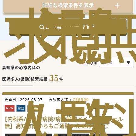
求
気
閲
詳細な検索条件を表示
この条件で検索する
並び順
高知県の心療内科の
35
医師求人(常勤)検索結果
件
人
に
覧
736590
更新日 :
2026-08-07
医師求人ID :
NEW
常勤
内科系
【内科系/療養型病院/病棟管理メイン/オンコール
無】高知市内からもご通勤いただけます◎