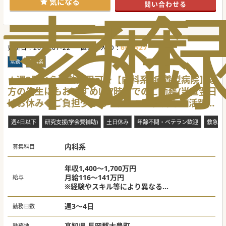
索
る
歴
気になる
問い合わせる
665527
更新日 :
2026-07-22
医師求人ID :
常勤
内科系
★週3日から常勤採用可★【内科系×療養型病院】遠
方の先生にもおすすめ‼17時までのご勤務/当直翌日
はお休み◆ご負担少なめで、シニア医師もご活躍い
ただける環境♪
週4日以下
研究支援(学会費補助)
土日休み
年齢不問・ベテラン歓迎
救急対
内科系
募集科目
年収1,400～1,700万円
月給116～141万円
給与
※経験やスキル等により異なる
※週3日勤務の場合：1,400万～1,500万円、週
4日勤務の場合：1,600万～1,700万円
週3～4日
勤務日数
高知県 長岡郡大豊町
勤務地