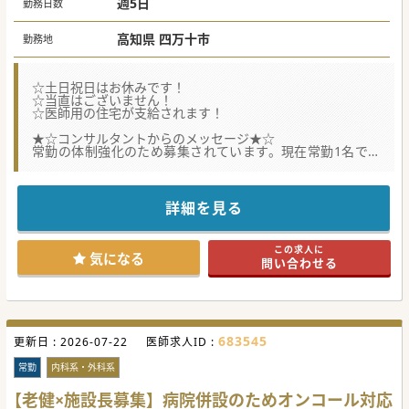
週5日
勤務日数
高知県 四万十市
勤務地
☆土日祝日はお休みです！
☆当直はございません！
☆医師用の住宅が支給されます！
★☆コンサルタントからのメッセージ★☆
常勤の体制強化のため募集されています。現在常勤1名です
が2名体制が好ましい状況です。
土日休み、住宅支給有など嬉しい条件が揃っています。
お気軽にお問い合わせください♪
詳細を見る
#秋入職可
この求人に
気になる
問い合わせる
683545
更新日 :
2026-07-22
医師求人ID :
常勤
内科系・外科系
【老健×施設長募集】病院併設のためオンコール対応