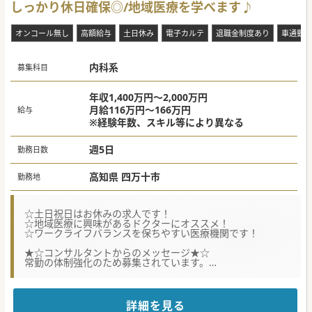
しっかり休日確保◎/地域医療を学べます♪
オンコール無し
高額給与
土日休み
電子カルテ
退職金制度あり
車通勤可
内科系
募集科目
年収1,400万円～2,000万円
月給116万円～166万円
給与
※経験年数、スキル等により異なる
週5日
勤務日数
高知県 四万十市
勤務地
☆土日祝日はお休みの求人です！
☆地域医療に興味があるドクターにオススメ！
☆ワークライフバランスを保ちやすい医療機関です！
★☆コンサルタントからのメッセージ★☆
常勤の体制強化のため募集されています。
土日祝日は原則お休みで、ワークライフバランスも保てま
す。
お気軽にお問い合わせください♪
詳細を見る
#秋入職可