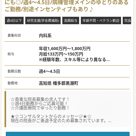
にも◎/週4～4.5日/病棟管理メインのゆとりのある
ご勤務/別途インセンティブもあり♪
週4日以下
研究支援(学会費補助)
高額給与
年齢不問・ベテラン歓迎
院長・
内科系
募集科目
年収1,600万円～1,800万円
月給133万円～150万円
給与
※経験年数、スキル等により異なる
稼働率80％～90％未満であれば＋90万円/
年、90％以上であれば180万円/月
週4～4.5日
勤務日数
高知県 幡多郡黒潮町
勤務地
☆貴重な院長募集の求人です！
☆週4日勤務からご応募可能！
☆介護医療院でゆったり勤務！
★☆コンサルタントからのメッセージ★☆
現在の院長がご勇退予定のため募集されています。
インセンティブ制度も取り入れており、頑張りが反映される
システムです。
まずはお問い合わせください♪