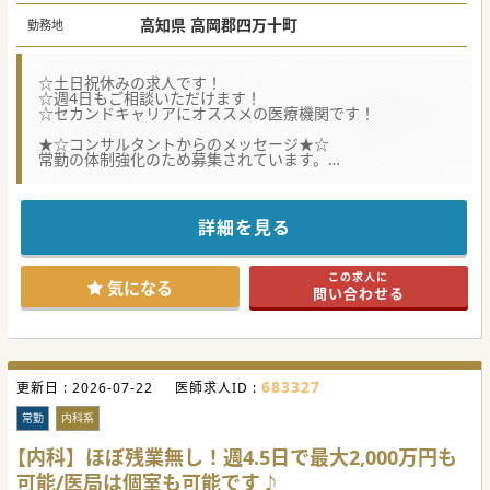
高知県 高岡郡四万十町
勤務地
☆土日祝休みの求人です！
☆週4日もご相談いただけます！
☆セカンドキャリアにオススメの医療機関です！
★☆コンサルタントからのメッセージ★☆
常勤の体制強化のため募集されています。
当直はございますが、慢性期の医療機関で救急対応はござい
ません。
お気軽にお問い合わせください♪
詳細を見る
#秋入職可
この求人に
気になる
問い合わせる
683327
更新日 :
2026-07-22
医師求人ID :
常勤
内科系
【内科】ほぼ残業無し！週4.5日で最大2,000万円も
可能/医局は個室も可能です♪