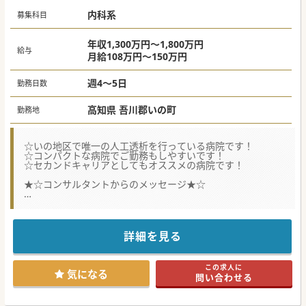
内科系
募集科目
年収1,300万円～1,800万円
給与
月給108万円～150万円
週4～5日
勤務日数
高知県 吾川郡いの町
勤務地
☆いの地区で唯一の人工透析を行っている病院です！
☆コンパクトな病院でご勤務もしやすいです！
☆セカンドキャリアとしてもオススメの病院です！
★☆コンサルタントからのメッセージ★☆
10月から、組織体制の変更があり、体制強化のため募集され
ております。
高知市内の中心部から車で20分程度で、周りの環境も良いエ
リアです。
詳細を見る
勤務日数なども相談可能ですので、少しでもご興味がござい
ましたらお問合せください♪
この求人に
#秋入職可
気になる
問い合わせる