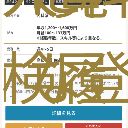
週4日以下
オンコール無し
研究支援(学会費補助)
年齢不問・ベテラン歓迎
内科系
募集科目
年収1,200～1,600万円
月給100～133万円
給与
※経験年数、スキル等により異なる
検
な
履
※当直手当：1回50,000円
週4～5日
勤務日数
高知県 土佐市
勤務地
☆オンコール＆救急対応無しでゆったりめのご勤務が実現可
能
☆回復期リハから慢性期の患者さんを中心に受け入れていま
す。
☆高知市内から車で30分程度と通いやすい立地です。
★☆コンサルタントからのメッセージ★☆
当直明けは勤務の軽減のため午後休みを実施しています。
病院前にバス停がございますので、公共交通機関でのご通勤
も可能です。
詳細を見る
セカンドキャリア・サードキャリアにもおすすめです。
#年度内入職可 #秋入職可
この求人に