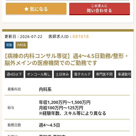
この求人に
気になる
問い合わせる
681618
更新日 :
2026-07-22
医師求人ID :
常勤
内科系
【病棟の内科コンサル専従】週4～4.5日勤務/整形・
脳外メインの医療機関でのご勤務です
週4日以下
オンコール無し
土日休み
電子カルテ
専門医不問
車通勤可
内科系
募集科目
年収1,200万円～1,500万円
月給100万円～125万円
給与
※経験年数、スキル等により異なる
週4～4.5日
勤務日数