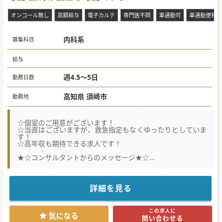
オンコール無し
高額給与
電子カルテ
専門医不問
車通勤可
車通勤便利(I
内科系
募集科目
給与
週4.5～5日
勤務日数
高知県 須崎市
勤務地
☆個室のご用意がございます！
☆当直はございますが、救急指定もなくゆったりとしていま
す！
☆高年収も期待できる求人です！
★☆コンサルタントからのメッセージ★☆
内科の常勤医師が退職するため募集されています。
基本的には定時で退勤しており、ワークライフバランスも保
てます。
お気軽にお問い合わせください♪
詳細を見る
#秋入職可
この求人に
気になる
問い合わせる