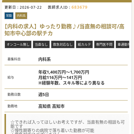
683679
更新日 :
2026-07-22
医師求人ID :
常勤
内科系
【内科の求人】ゆったり勤務♪/当直無の相談可/高
知市中心部の駅チカ
オンコール無し
当直なし
救急対応なし
紙カルテ
専門医不問
車通勤可
内科系
募集科目
年収1,400万円～1,700万円
月給116万円～141万円
給与
※経験年数、スキル等により異なる
週5日
勤務日数
高知県 高知市
勤務地
☆できれば入ってほしいお考えですが、当直有無の相談も可
能です
☆慢性期寄りの病院で落ち着いた勤務が可能