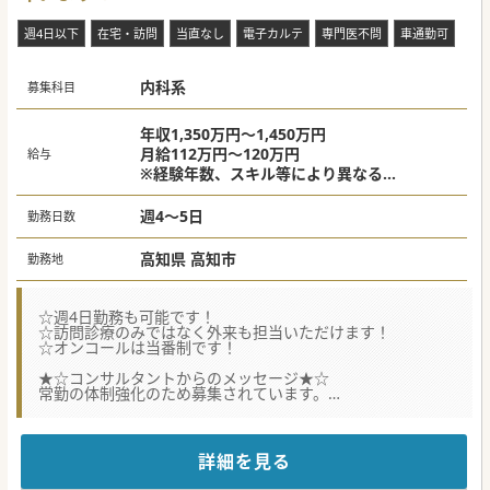
週4日以下
在宅・訪問
当直なし
電子カルテ
専門医不問
車通勤可
内科系
募集科目
年収1,350万円～1,450万円
月給112万円～120万円
給与
※経験年数、スキル等により異なる
上記は週4.5日の場合
週4～5日
勤務日数
高知県 高知市
勤務地
☆週4日勤務も可能です！
☆訪問診療のみではなく外来も担当いただけます！
☆オンコールは当番制です！
★☆コンサルタントからのメッセージ★☆
常勤の体制強化のため募集されています。
個人宅への訪問診療がメインです。
お気軽にお問い合わせください♪
#秋入職可
詳細を見る