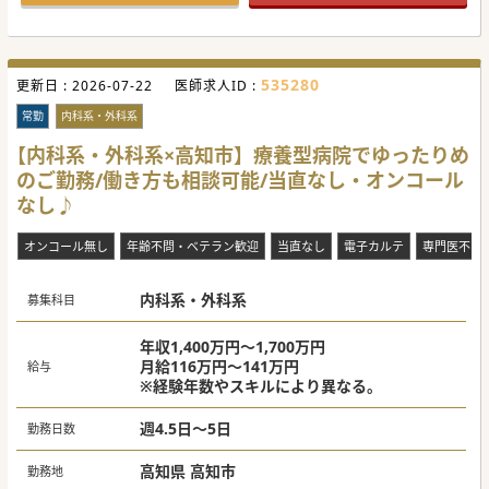
535280
更新日 :
2026-07-22
医師求人ID :
常勤
内科系・外科系
【内科系・外科系×高知市】療養型病院でゆったりめ
のご勤務/働き方も相談可能/当直なし・オンコール
なし♪
オンコール無し
年齢不問・ベテラン歓迎
当直なし
電子カルテ
専門医不問
内科系・外科系
募集科目
年収1,400万円～1,700万円
月給116万円～141万円
給与
※経験年数やスキルにより異なる。
週4.5日～5日
勤務日数
高知県 高知市
勤務地