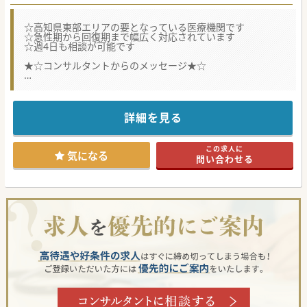
☆高知県東部エリアの要となっている医療機関です
☆急性期から回復期まで幅広く対応されています
☆週4日も相談が可能です
★☆コンサルタントからのメッセージ★☆
常勤医師の体制強化のため募集されています。
週4日勤務や当直なしなど柔軟な勤務形態がございます。
年収2,000万円以上も可能な好条件ですので、お気軽にお問
い合わせください♪
詳細を見る
#秋入職可
この求人に
気になる
問い合わせる