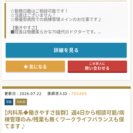
☆勤務日数はご相談可能です！
☆当直はございません！
☆療養型病院での病棟管理メインのお仕事です♪
【働きやすさ】
■院長は物腰柔らかな70歳代のドクターです。
■地域密着型の病院ですので患者さんにじっくり向き合い、
信頼関係を築いていくことに共感をもてるドクターにおすす
めの職場です。
■電子カルテですが医療クラークがいらっしゃり、慣れるま
詳細を見る
では入力補助者としてつくことができますので、電子カルテ
が苦手なドクターでも安心してご勤務いただけます。
この求人に
【募集背景】
気になる
問い合わせる
■前任者はご高齢でもあり、病棟管理の負担を感じられ、外
来のみの勤務をされたい思いからご退職されました。
■外来はほとんどいらっしゃらず、病棟管理がメインのお仕
事となり、病状が落ち着いた患者さんを35名程度ご担当いた
だく予定です。
■最短で来月からでもご入職が可能です。もちろん来年度の
705469
更新日 :
4月以降のご入職希望なども、お気軽にご相談ください。
2026-07-22
医師求人ID :
【医療機関情報】
常勤
内科系
■高知市内に2つの病院を運営されている法人で、急性期か
ら慢性期まで幅広く対応をされています。
【内科系◆働きやすさ抜群】週4日から相談可能/病
■現在は歴史を感じる病院内ではありますが、近い将来に院
棟管理のみ/残業も無くワークライフバランスも保
内の改装を行う予定で、改装後は新しい病棟でご勤務いただ
けます。
てます♪
■赴任手当や住宅手当は法人規定では支給はございません
が、状況に応じて年収面をUPするなど柔軟な対応が可能で