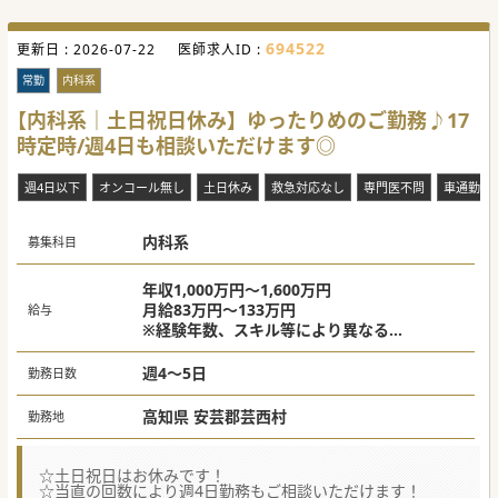
694522
更新日 :
2026-07-22
医師求人ID :
常勤
内科系
【内科系｜土日祝日休み】ゆったりめのご勤務♪17
時定時/週4日も相談いただけます◎
週4日以下
オンコール無し
土日休み
救急対応なし
専門医不問
車通勤可
内科系
募集科目
年収1,000万円～1,600万円
月給83万円～133万円
給与
※経験年数、スキル等により異なる
※当直代は別途支給
週4～5日
勤務日数
高知県 安芸郡芸西村
勤務地
☆土日祝日はお休みです！
☆当直の回数により週4日勤務もご相談いただけます！