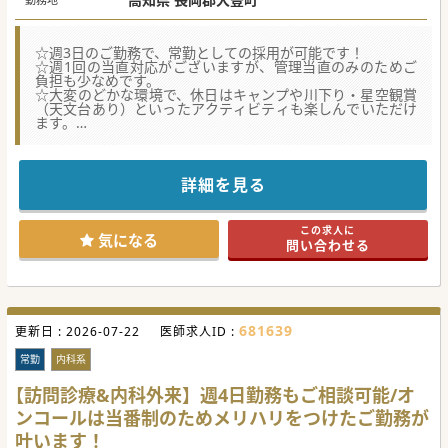
☆週3日のご勤務で、常勤としての採用が可能です！
☆週1回の当直対応がございますが、管理当直のみのためご
負担も少なめです。
☆大変のどかな環境で、休日はキャンプや川下り・星空観賞
（天文台あり）といったアクティビティも楽しんでいただけ
ます。
★☆コンサルタントからのメッセージ☆★
ICが近く高知市や南国市、高松市からもアクセスしやすい地
域です。
詳細を見る
外来は基本的に患者様が来院された際に都度対応となります
が、枠を設けて積極的にされたい場合もご相談可能です！
家賃補助、転居費用補助のご用意もございますので、県外か
この求人に
らご入職いただける先生も大歓迎です。
気になる
問い合わせる
#秋入職可
681639
更新日 :
2026-07-22
医師求人ID :
常勤
内科系
【訪問診療&内科外来】週4日勤務もご相談可能/オ
ンコールは当番制のためメリハリをつけたご勤務が
叶います！