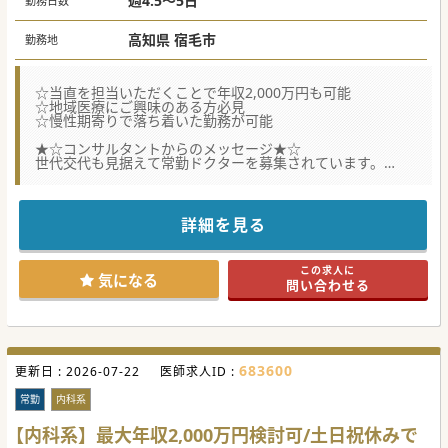
週4.5～5日
勤務日数
高知県 宿毛市
勤務地
☆当直を担当いただくことで年収2,000万円も可能
☆地域医療にご興味のある方必見
☆慢性期寄りで落ち着いた勤務が可能
★☆コンサルタントからのメッセージ★☆
世代交代も見据えて常勤ドクターを募集されています。
地域医療を経験されたいドクターにもオススメの求人です。
お気軽にお問い合わせください♪
#秋入職可
詳細を見る
この求人に
気になる
問い合わせる
683600
更新日 :
2026-07-22
医師求人ID :
常勤
内科系
【内科系】最大年収2,000万円検討可/土日祝休みで