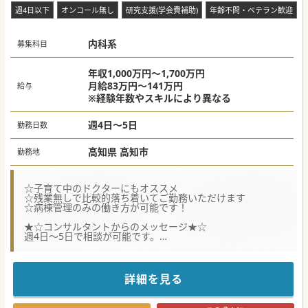
す。
週4日以下
オンコール無し
研究支援(学会費補助)
年齢不問・ベテラン歓迎
#秋入職可
内科系
募集科目
年収1,000万円～1,700万円
月給83万円～141万円
給与
※経験年数やスキルにより異なる
週4日～5日
勤務日数
高知県 高知市
勤務地
☆子育て中のドクターにもオススメ
☆残業無しで比較的落ち着いてご勤務いただけます
☆病棟管理のみの働き方が可能です！
★☆コンサルタントからのメッセージ★☆
週4日～5日で相談が可能です。
常勤ドクターも複数名いらっしゃり、わからないことがあれ
ば確認できる環境です。
療養型の病院ですので、急変も少なく、落ち着いてご勤務さ
れたいドクターにオススメです♪
詳細を見る
#秋入職可